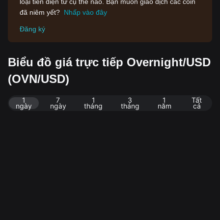
loại tiền điện tử cụ thể nào. Bạn muốn giao dịch các coin
đã niêm yết?
Nhấp vào đây
Đăng ký
Biểu đồ giá trực tiếp Overnight/USD
(OVN/USD)
1
7
1
3
1
Tất
ngày
ngày
tháng
tháng
năm
cả