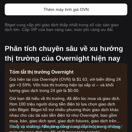
Thêm máy tính giá OVN
Bitget cung cấp phí giao dịch thấp nhất trong số các sàn giao
dịch lớn. Cấp VIP của bạn càng cao, mức phí càng ưu đãi.
Phân tích chuyên sâu về xu hướng
thị trường của Overnight hiện nay
Tóm tắt thị trường Overnight
Giá hiện tại của Overnight (OVN) là $1.63, với biến động 24
giờ +3.59%. Vốn hóa thị trường hiện tại xấp xỉ -- và khối
lượng giao dịch trong 24 giờ là $0.00.
Giờ bạn đã hiểu về thị trường, đã đến lúc mua và giao dịch.
Hơn 100 triệu người dùng tiền điện tử lựa chọn giao dịch
trên Bitget. Bitget hỗ trợ nhiều phương thức giao dịch khác
nhau cho các tài sản tiền điện tử như Overnight, bao gồm
mua, bán, giao dịch spot, giao dịch futures, giao dịch trên
chuỗi và staking. Nền tảng cũng cung cấp một trong những
Đăng ký tài khoản Bitget miễn phí và bắt đầu giao dịch ngay!