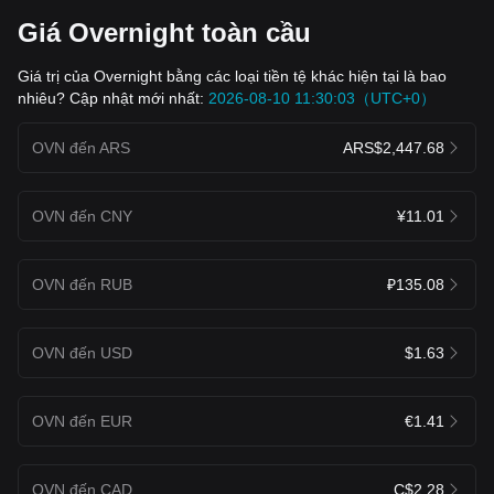
Giá Overnight toàn cầu
Giá trị của Overnight bằng các loại tiền tệ khác hiện tại là bao
nhiêu? Cập nhật mới nhất:
2026-08-10 11:30:03（UTC+0）
OVN đến ARS
ARS$2,447.68
OVN đến CNY
¥11.01
OVN đến RUB
₽135.08
OVN đến USD
$1.63
OVN đến EUR
€1.41
OVN đến CAD
C$2.28