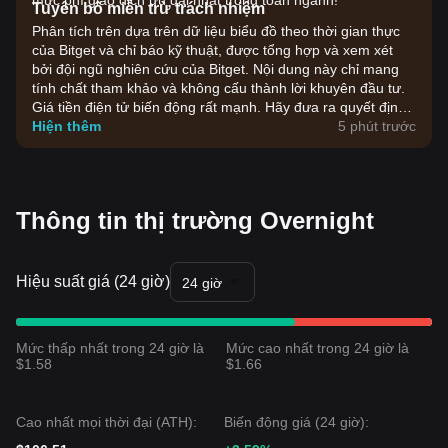
mức phí giao dịch ưu đãi nhất trong toàn ngành!
Tuyên bố miễn trừ trách nhiệm
Phân tích trên dựa trên dữ liệu biểu đồ theo thời gian thực
của Bitget và chỉ báo kỹ thuật, được tổng hợp và xem xét
bởi đội ngũ nghiên cứu của Bitget. Nội dung này chỉ mang
tính chất tham khảo và không cấu thành lời khuyên đầu tư.
Giá tiền điện tử biến động rất mạnh. Hãy đưa ra quyết định
đầu tư dựa trên khả năng chấp nhận rủi ro của bản thân.
Hiện thêm
5 phút trước
Thông tin thị trường Overnight
Hiệu suất giá (24 giờ)
24 giờ
Mức thấp nhất trong 24 giờ là
Mức cao nhất trong 24 giờ là
$1.58
$1.66
Cao nhất mọi thời đại (ATH):
Biến động giá (24 giờ):