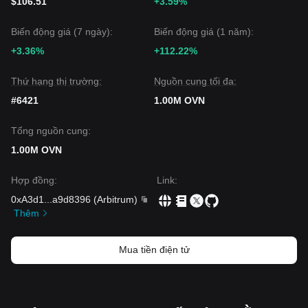
$106.51
+3.59%
Biến động giá (7 ngày):
Biến động giá (1 năm):
+3.36%
+112.22%
Thứ hạng thị trường:
Nguồn cung tối đa:
#6421
1.00M OVN
Tổng nguồn cung:
1.00M OVN
Hợp đồng
:
Link
:
0xA3d1
...
a9d8396
(
Arbitrum
)
Thêm
Mua tiền điện tử