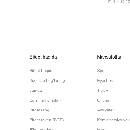
0
1
Bitget haqida
Mahsulotlar
Bitget haqida
Spot
Biz bilan bog'laning
Fyuchers
Jamoa
TradFi
Bo'sh ish o'rinlari
Onchain
Bitget Blog
Aksiyalar
Bitget token (BGB)
Konvertatsiya va 
E'lon markazi
Marja