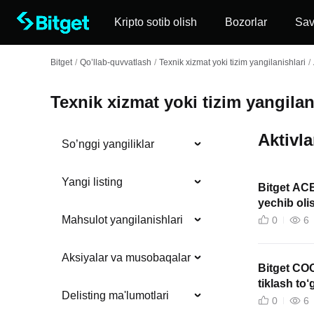
Kripto sotib olish
Bozorlar
Sa
Bitget
/
Qo’llab-quvvatlash
/
Texnik xizmat yoki tizim yangilanishlari
/
Texnik xizmat yoki tizim yangilan
Aktivla
So’nggi yangiliklar
Yangi listing
Bitget ACE
yechib olis
Mahsulot yangilanishlari
0
6
Aksiyalar va musobaqalar
Bitget COO
tiklash to‘
Delisting ma'lumotlari
0
6