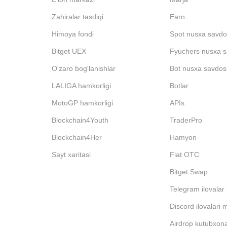
Zahiralar tasdiqi
Earn
Himoya fondi
Spot nusxa savdo
Bitget UEX
Fyuchers nusxa s
O'zaro bog'lanishlar
Bot nusxa savdos
LALIGA hamkorligi
Botlar
MotoGP hamkorligi
APIs
Blockchain4Youth
TraderPro
Blockchain4Her
Hamyon
Sayt xaritasi
Fiat OTC
Bitget Swap
Telegram ilovalar
Discord ilovalari 
Airdrop kutubxona