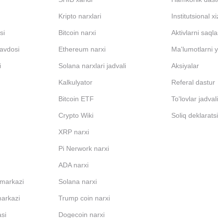
Kripto narxlari
Institutsional x
si
Bitcoin narxi
Aktivlarni saql
avdosi
Ethereum narxi
Ma'lumotlarni y
i
Solana narxlari jadvali
Aksiyalar
Kalkulyator
Referal dastur
Bitcoin ETF
To'lovlar jadval
Crypto Wiki
Soliq deklarats
XRP narxi
Pi Nerwork narxi
ADA narxi
 markazi
Solana narxi
markazi
Trump coin narxi
si
Dogecoin narxi