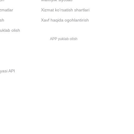
izmatlar
Xizmat ko'rsatish shartlari
ash
Xavf haqida ogohlantirish
uklab olish
APP yuklab olish
i
iyasi API