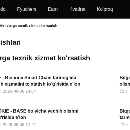
vdo
Fyuchers
Earn
Kvadrat
Ko'proq
Aktivlarga texnik xizmat ko'rsatish
ishlari
rga texnik xizmat ko'rsatish
 - Binance Smart Chain tarmog‘ida
Bitg
h xizmatini to‘xtatish to‘g‘risida e’lon
olish
2026-08-06 14:04
0
KIE - BASE bo‘yicha yechib olishni
Bitg
g‘risida e’lon
tarm
to‘g‘
2026-08-06 12:41
0