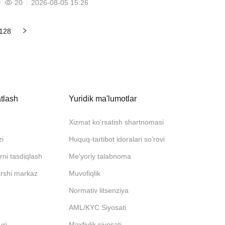
20
2026-08-05 15:26
128
tlash
Yuridik ma'lumotlar
Xizmat ko'rsatish shartnomasi
zi
Huquq-tartibot idoralari so'rovi
rni tasdiqlash
Me'yoriy talabnoma
arshi markaz
Muvofiqlik
Normativ litsenziya
AML/KYC Siyosati
uri
Maxfiylik siyosati