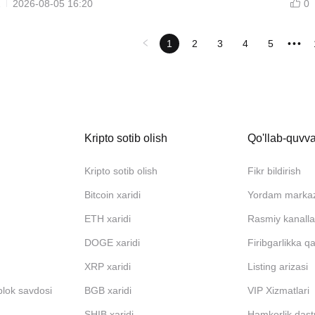
2
2026-08-05 16:20
0
1
2
3
4
5
•••
Kripto sotib olish
Qo'llab-quvva
Kripto sotib olish
Fikr bildirish
Bitcoin xaridi
Yordam marka
ETH xaridi
Rasmiy kanalla
DOGE xaridi
Firibgarlikka q
XRP xaridi
Listing arizasi
blok savdosi
BGB xaridi
VIP Xizmatlari
SHIB xaridi
Hamkorlik dast