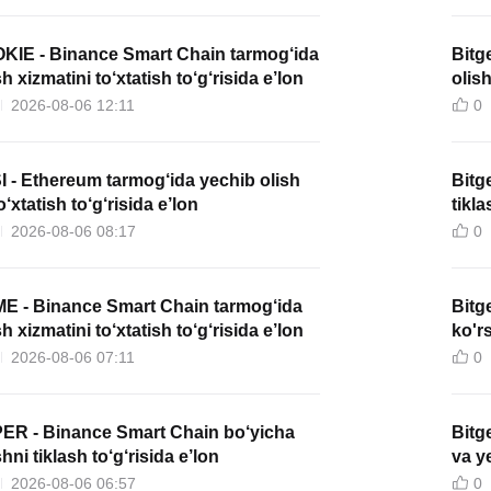
OKIE - Binance Smart Chain tarmog‘ida
Bitg
h xizmatini to‘xtatish to‘g‘risida e’lon
olish
2026-08-06 12:11
0
I - Ethereum tarmog‘ida yechib olish
Bitg
o‘xtatish to‘g‘risida e’lon
tikla
2026-08-06 08:17
0
ME - Binance Smart Chain tarmog‘ida
Bitg
h xizmatini to‘xtatish to‘g‘risida e’lon
ko'r
2026-08-06 07:11
0
PER - Binance Smart Chain bo‘yicha
Bitg
hni tiklash to‘g‘risida e’lon
va ye
2026-08-06 06:57
0