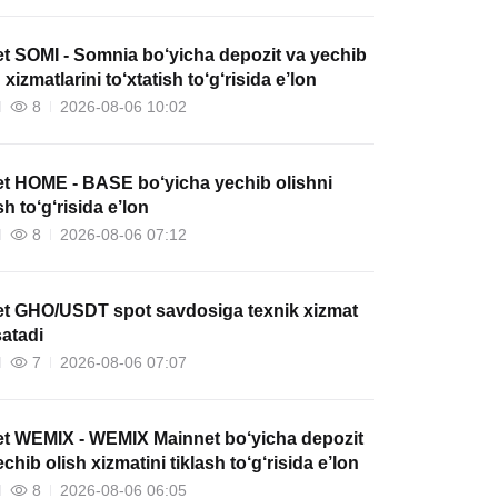
et SOMI - Somnia bo‘yicha depozit va yechib
 xizmatlarini to‘xtatish to‘g‘risida e’lon
8
2026-08-06 10:02
et HOME - BASE bo‘yicha yechib olishni
sh to‘g‘risida e’lon
8
2026-08-06 07:12
et GHO/USDT spot savdosiga texnik xizmat
satadi
7
2026-08-06 07:07
et WEMIX - WEMIX Mainnet bo‘yicha depozit
chib olish xizmatini tiklash to‘g‘risida e’lon
8
2026-08-06 06:05