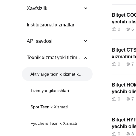
Xavfsizlik
Bitget CO
yechib olis
Institutsional xizmatlar
0
6
API savdosi
Bitget CTS
xizmatini t
Texnik xizmat yoki tizim yangilanishlari
0
7
Aktivlarga texnik xizmat ko'rsatish
Bitget HO
Tizim yangilanishlari
yechib olis
0
7
Spot Texnik Xizmati
Bitget HY
Fyuchers Texnik Xizmati
yechib olis
0
8