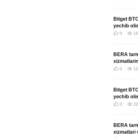
Bitget BTC
yechib olis
0
1
BERA tarmo
xizmatlari
0
1
Bitget BTC
yechib olis
0
2
BERA tarmo
xizmatlari