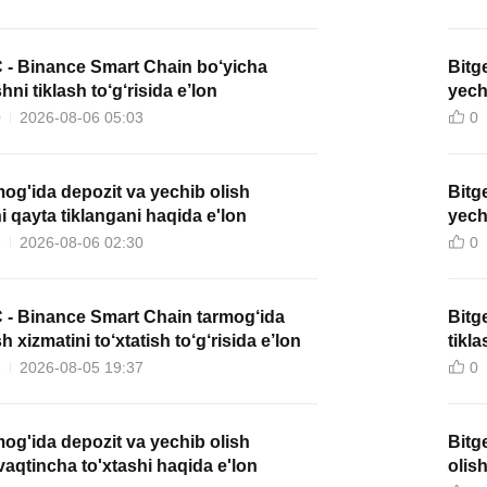
 - Binance Smart Chain bo‘yicha
Bitg
hni tiklash to‘g‘risida e’lon
yechi
0
2026-08-06 05:03
0
g'ida depozit va yechib olish
Bitg
ni qayta tiklangani haqida e'lon
yechi
e’lo
2
2026-08-06 02:30
0
 - Binance Smart Chain tarmog‘ida
Bitg
h xizmatini to‘xtatish to‘g‘risida e’lon
tikla
2
2026-08-05 19:37
0
g'ida depozit va yechib olish
Bitg
 vaqtincha to'xtashi haqida e'lon
olish