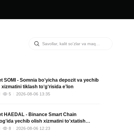
et SOMI - Somnia bo‘yicha depozit va yechib
 xizmatini tiklash to‘g‘risida e’lon
5
2026-08-06 13:35
et HAEDAL - Binance Smart Chain
og‘ida yechib olish xizmatini to‘xtatish
risida e’lon
8
2026-08-06 12:23