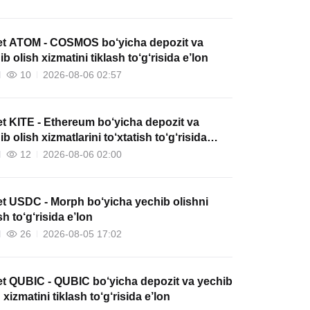
et ATOM - COSMOS bo‘yicha depozit va
b olish xizmatini tiklash to‘g‘risida e’lon
10
2026-08-06 02:57
et KITE - Ethereum bo‘yicha depozit va
b olish xizmatlarini to‘xtatish to‘g‘risida
n
12
2026-08-06 02:00
et USDC - Morph bo‘yicha yechib olishni
sh to‘g‘risida e’lon
26
2026-08-05 17:02
et QUBIC - QUBIC bo‘yicha depozit va yechib
 xizmatini tiklash to‘g‘risida e’lon