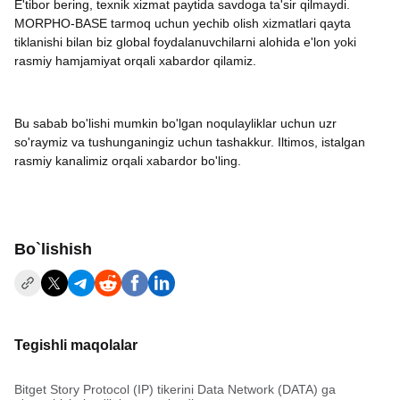
E'tibor bering, texnik xizmat paytida savdoga ta'sir qilmaydi.
MORPHO-BASE tarmoq uchun yechib olish xizmatlari qayta
tiklanishi bilan biz global foydalanuvchilarni alohida e'lon yoki
rasmiy hamjamiyat orqali xabardor qilamiz.
Bu sabab bo'lishi mumkin bo'lgan noqulayliklar uchun uzr
so'raymiz va tushunganingiz uchun tashakkur. Iltimos, istalgan
rasmiy kanalimiz orqali xabardor bo'ling.
Bo`lishish
Tegishli maqolalar
Bitget Story Protocol (IP) tikerini Data Network (DATA) ga