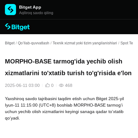
Bitget App
Aqlliroq savdo qiling
Bitget
/
Qo’llab-quvvatlash
/
Texnik xizmat yoki tizim yangilanishlari
/
Spot Texni
MORPHO-BASE tarmog'ida yechib olish
xizmatlarini to'xtatib turish to'g'risida e'lon
2025-06-11 03:00
0
468
Yaxshiroq savdo tajribasini taqdim etish uchun Bitget 2025-yil
Iyun-11 11:15:00 (UTC+8) boshlab MORPHO-BASE tarmog‘i
uchun yechib olish xizmatlarini keyingi sanaga qadar to‘xtatib
qo‘yadi.