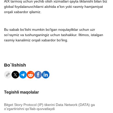
AIX tarmoq uchun yechib olish xizmatlari qayta tiklanishi bilan biz
global foydalanuvchilarni alohida e'lon yoki rasmiy hamjamiyat
orqali xabardor qilamiz.
Bu sabab bo'lishi mumkin bo'lgan noqulayliklar uchun uzr
so'raymiz va tushunganingiz uchun tashakkur. Iltimos, istalgan
rasmiy kanalimiz orqali xabardor bo'ling.
Bo`lishish
Tegishli maqolalar
Bitget Story Protocol (IP) tikerini Data Network (DATA) ga
o'zgartirishni qo'llab-quvvatlaydi