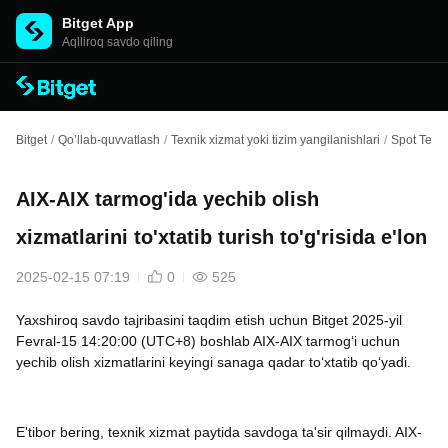
Bitget App
Aqlliroq savdo qiling
Bitget
/
Qo’llab-quvvatlash
/
Texnik xizmat yoki tizim yangilanishlari
/
Spot Texni
AIX-AIX tarmog'ida yechib olish
xizmatlarini to'xtatib turish to'g'risida e'lon
2025-02-15 07:19
0
525
Yaxshiroq savdo tajribasini taqdim etish uchun Bitget 2025-yil
Fevral-15 14:20:00 (UTC+8) boshlab AIX-AIX tarmog‘i uchun
yechib olish xizmatlarini keyingi sanaga qadar to‘xtatib qo‘yadi.
E'tibor bering, texnik xizmat paytida savdoga ta'sir qilmaydi. AIX-