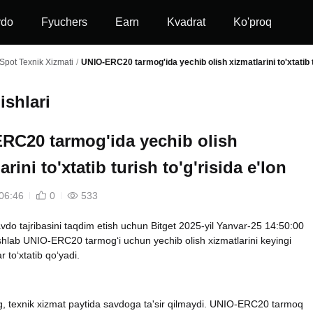
vdo
Fyuchers
Earn
Kvadrat
Ko'proq
Spot Texnik Xizmati
/
UNIO-ERC20 tarmog'ida yechib olish xizmatlarini to'xtatib tu
ishlari
RC20 tarmog'ida yechib olish
arini to'xtatib turish to'g'risida e'lon
06:46
0
533
vdo tajribasini taqdim etish uchun Bitget 2025-yil Yanvar-25 14:50:00
lab UNIO-ERC20 tarmog‘i uchun yechib olish xizmatlarini keyingi
 to‘xtatib qo‘yadi.
ng, texnik xizmat paytida savdoga ta'sir qilmaydi. UNIO-ERC20 tarmoq