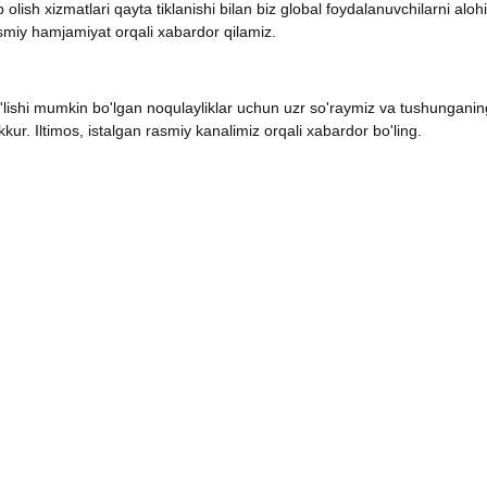
olish xizmatlari qayta tiklanishi bilan biz global foydalanuvchilarni aloh
asmiy hamjamiyat orqali xabardor qilamiz.
lishi mumkin bo'lgan noqulayliklar uchun uzr so'raymiz va tushunganin
kur. Iltimos, istalgan rasmiy kanalimiz orqali xabardor bo'ling.