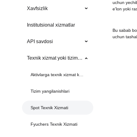
uchun yechib 
Xavfsizlik
e'lon yoki r
Institutsional xizmatlar
Bu sabab bo'
uchun tashak
API savdosi
Texnik xizmat yoki tizim yangilanishlari
Aktivlarga texnik xizmat ko'rsatish
Tizim yangilanishlari
Spot Texnik Xizmati
Fyuchers Texnik Xizmati