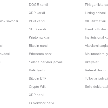
DOGE xaridi
Firibgarlikka q
XRP xaridi
Listing arizasi
blok savdosi
BGB xaridi
VIP Xizmatlari
SHIB xaridi
Hamkorlik dast
Kripto narxlari
Institutsional x
si
Bitcoin narxi
Aktivlarni saql
avdosi
Ethereum narxi
Ma'lumotlarni y
i
Solana narxlari jadvali
Aksiyalar
Kalkulyator
Referal dastur
Bitcoin ETF
To'lovlar jadval
Crypto Wiki
Soliq deklarats
XRP narxi
Pi Nerwork narxi