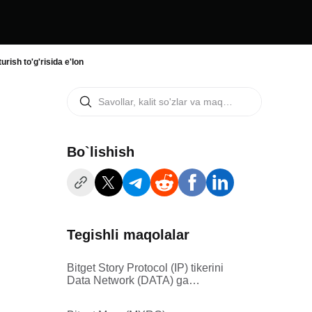
rish to'g'risida e'lon
Bo`lishish
Tegishli maqolalar
Bitget Story Protocol (IP) tikerini
Data Network (DATA) ga
o'zgartirishni qo'llab-quvvatlaydi