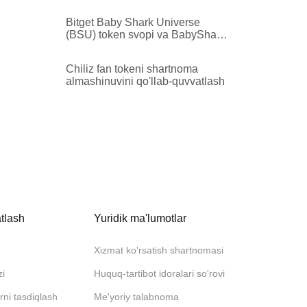
House Party Protocol (HPP) ga
almashtirishni va ularning
Bitget Baby Shark Universe
migratsiyasini yakunladi
(BSU) token svopi va BabyShark
(BABYSHARK) ga rebrendingni
qo'llab-quvvatlaydi
Chiliz fan tokeni shartnoma
almashinuvini qo'llab-quvvatlash
tlash
Yuridik ma'lumotlar
Xizmat ko'rsatish shartnomasi
zi
Huquq-tartibot idoralari so'rovi
rni tasdiqlash
Me'yoriy talabnoma