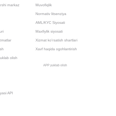
arshi markaz
Muvofiqlik
Normativ litsenziya
AML/KYC Siyosati
uri
Maxfiylik siyosati
izmatlar
Xizmat ko'rsatish shartlari
ash
Xavf haqida ogohlantirish
uklab olish
APP yuklab olish
i
iyasi API