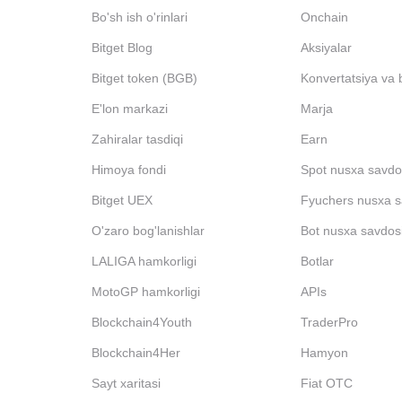
Bo'sh ish o'rinlari
Onchain
Bitget Blog
Aksiyalar
Bitget token (BGB)
Konvertatsiya va 
E'lon markazi
Marja
Zahiralar tasdiqi
Earn
Himoya fondi
Spot nusxa savdo
Bitget UEX
Fyuchers nusxa s
O'zaro bog'lanishlar
Bot nusxa savdos
LALIGA hamkorligi
Botlar
MotoGP hamkorligi
APIs
Blockchain4Youth
TraderPro
Blockchain4Her
Hamyon
Sayt xaritasi
Fiat OTC