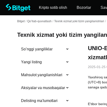
Kripto sotib olish
Bozorlar
Sa
Bitget
/
Qo’llab-quvvatlash
/
Texnik xizmat yoki tizim yangilanishlari
/
Texnik xizmat yoki tizim yangilan
UNIO-E
So’nggi yangiliklar
xizmatl
Yangi listing
2025-01-25 
Mahsulot yangilanishlari
Yaxshiroq sa
(UTC+8) bosh
sanaga qadar
Aksiyalar va musobaqalar
Delisting ma'lumotlari
E'tibor beri