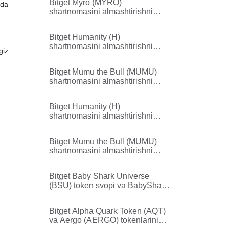
Bitget Myro (MYRO)
ida
shartnomasini almashtirishni
qo'llab-quvvatlaydi
Bitget Humanity (H)
shartnomasini almashtirishni
giz
yakunladi
Bitget Mumu the Bull (MUMU)
shartnomasini almashtirishni
yakunladi
Bitget Humanity (H)
shartnomasini almashtirishni
qo'llab-quvvatlaydi
Bitget Mumu the Bull (MUMU)
shartnomasini almashtirishni
qo'llab-quvvatlaydi
Bitget Baby Shark Universe
(BSU) token svopi va BabyShark
(BABYSHARK) ga rebrending
qilishni yakunladi
Bitget Alpha Quark Token (AQT)
va Aergo (AERGO) tokenlarini