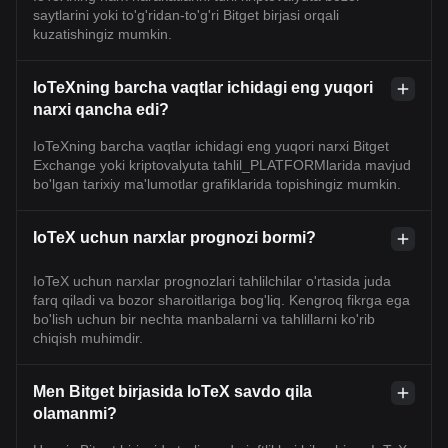
saytlarini yoki to'g'ridan-to'g'ri Bitget birjasi orqali
kuzatishingiz mumkin.
IoTeXning barcha vaqtlar ichidagi eng yuqori
narxi qancha edi?
IoTeXning barcha vaqtlar ichidagi eng yuqori narxi Bitget
Exchange yoki kriptovalyuta tahlil_PLATFORMlarida mavjud
bo'lgan tarixiy ma'lumotlar grafiklarida topishingiz mumkin.
IoTeX uchun narxlar prognozi bormi?
IoTeX uchun narxlar prognozlari tahlilchilar o'rtasida juda
farq qiladi va bozor sharoitlariga bog'liq. Kengroq fikrga ega
bo'lish uchun bir nechta manbalarni va tahlillarni ko'rib
chiqish muhimdir.
Men Bitget birjasida IoTeX savdo qila
olamanmi?