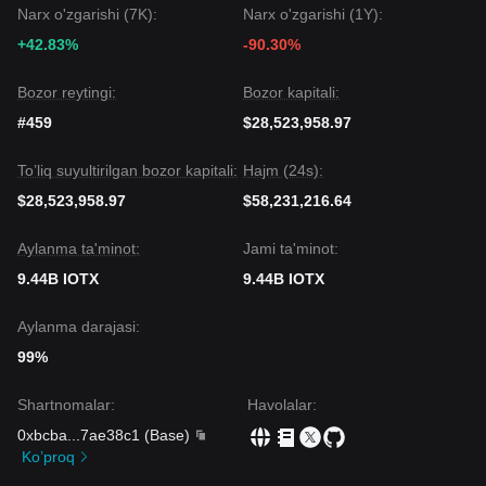
Narx o'zgarishi (7K):
Narx o'zgarishi (1Y):
+42.83%
-90.30%
Bozor reytingi:
Bozor kapitali:
#459
$28,523,958.97
To’liq suyultirilgan bozor kapitali:
Hajm (24s):
$28,523,958.97
$58,231,216.64
Aylanma ta'minot:
Jami ta'minot:
9.44B IOTX
9.44B IOTX
Aylanma darajasi:
99%
Shartnomalar
:
Havolalar
:
0xbcba
...
7ae38c1
(
Base
)
Ko’proq