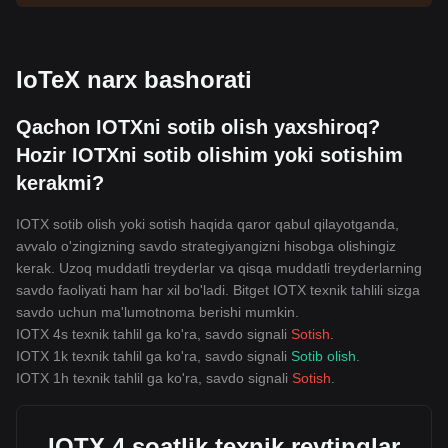
IoTeX narx bashorati
Qachon IOTXni sotib olish yaxshiroq?
Hozir IOTXni sotib olishim yoki sotishim
kerakmi?
IOTX sotib olish yoki sotish haqida qaror qabul qilayotganda,
avvalo o'zingizning savdo strategiyangizni hisobga olishingiz
kerak. Uzoq muddatli treyderlar va qisqa muddatli treyderlarning
savdo faoliyati ham har xil bo'ladi. Bitget IOTX texnik tahlili sizga
savdo uchun ma'lumotnoma berishi mumkin.
IOTX 4s texnik tahlil ga ko'ra, savdo signali
Sotish
.
IOTX 1k texnik tahlil ga ko'ra, savdo signali
Sotib olish
.
IOTX 1h texnik tahlil ga ko'ra, savdo signali
Sotish
.
IOTX 4 soatlik texnik reytinglar