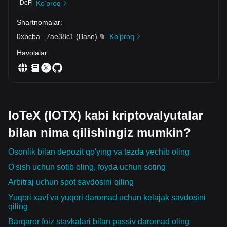
DeFi
Ko’proq
Shartnomalar
:
0xbcba
...
7ae38c1
(
Base
)
Ko’proq
Havolalar
:
IoTeX (IOTX) kabi kriptovalyutalar
bilan nima qilishingiz mumkin?
Osonlik bilan depozit qo'ying va tezda yechib oling
O'sish uchun sotib oling, foyda uchun soting
Arbitraj uchun spot savdosini qiling
Yuqori xavf va yuqori daromad uchun kelajak savdosini
qiling
Barqaror foiz stavkalari bilan passiv daromad oling