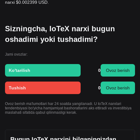
narxi $0.002399 USD.
Sizningcha, IoTeX narxi bugun
oshadimi yoki tushadimi?
Jami ovozlar:
Ko'tarilish
0
Ovoz berish
Tushish
0
Ovoz berish
Ovoz berish ma'lumotlari har 24 soatda yangilanadi. U IoTeX narxlari
tendentsiyasi bo'yicha hamjamiyat bashoratlarini aks ettiradi va investitsiya
maslahati sifatida qabul qilinmasligi kerak.
Bugun IoTeX narxini bilganingizdan