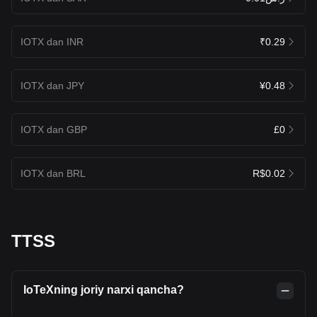
IOTX dan INR
₹0.29
IOTX dan JPY
¥0.48
IOTX dan GBP
£0
IOTX dan BRL
R$0.02
TTSS
IoTeXning joriy narxi qancha?