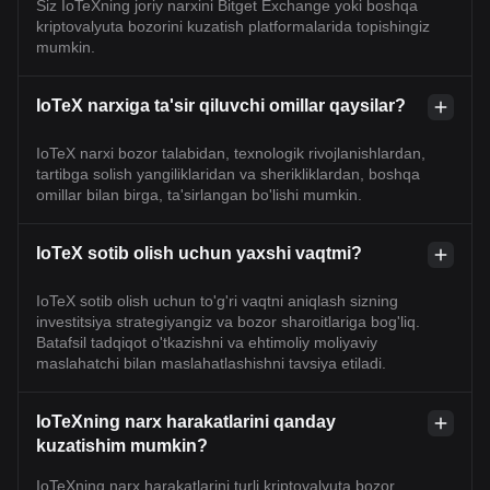
Siz IoTeXning joriy narxini Bitget Exchange yoki boshqa
kriptovalyuta bozorini kuzatish platformalarida topishingiz
mumkin.
IoTeX narxiga ta'sir qiluvchi omillar qaysilar?
IoTeX narxi bozor talabidan, texnologik rivojlanishlardan,
tartibga solish yangiliklaridan va sherikliklardan, boshqa
omillar bilan birga, ta'sirlangan bo'lishi mumkin.
IoTeX sotib olish uchun yaxshi vaqtmi?
IoTeX sotib olish uchun to'g'ri vaqtni aniqlash sizning
investitsiya strategiyangiz va bozor sharoitlariga bog'liq.
Batafsil tadqiqot o'tkazishni va ehtimoliy moliyaviy
maslahatchi bilan maslahatlashishni tavsiya etiladi.
IoTeXning narx harakatlarini qanday
kuzatishim mumkin?
IoTeXning narx harakatlarini turli kriptovalyuta bozor