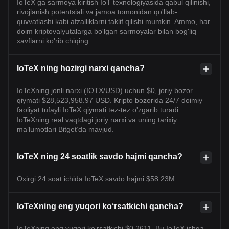
IoTeX ga sarmoya kiritish IoT texnologiyasida qabul qilinishi,
rivojlanish potentsiali va jamoa tomonidan qo'llab-
quvvatlashi kabi afzalliklarni taklif qilishi mumkin. Ammo, har
doim kriptovalyutalarga bo'lgan sarmoyalar bilan bog'liq
xavflarni ko'rib chiqing.
IoTeX ning hozirgi narxi qancha?
IoTeXning jonli narxi (IOTX/USD) uchun $0, joriy bozor
qiymati $28,523,958.97 USD. Kripto bozorida 24/7 doimiy
faoliyat tufayli IoTeX qiymati tez-tez o'zgarib turadi.
IoTeXning real vaqtdagi joriy narxi va uning tarixiy
maʼlumotlari Bitget’da mavjud.
IoTeX ning 24 soatlik savdo hajmi qancha?
Oxirgi 24 soat ichida IoTeX savdo hajmi $58.23M.
IoTeXning eng yuqori koʻrsatkichi qancha?
IoTeXning eng yuqori ko‘rsatkichi $0.2611. Bu IoTeX ishga