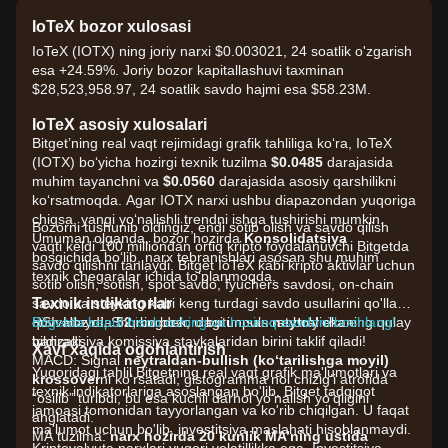
IoTeX bozor xulosasi
IoTeX (IOTX) ning joriy narxi $0.003021, 24 soatlik o'zgarish
esa +24.59%. Joriy bozor kapitallashuvi taxminan
$28,523,958.97, 24 soatlik savdo hajmi esa $58.23M.
IoTeX asosiy xulosalari
Bitget’ning real vaqt rejimidagi grafik tahliliga ko‘ra, IoTeX
(IOTX) bo‘yicha hozirgi texnik tuzilma
$0.0485
darajasida
muhim tayanchni va
$0.0560
darajasida asosiy qarshilikni
ko‘rsatmoqda. Agar IOTX narxi ushbu diapazondan yuqoriga
chiqsa, yangi yo‘nalishli trendni ishga tushirishi mumkin.
Bozorni tushunib oldingiz, endi sotib olish va savdo qilish
Umuman olganda, bozor hozirda
Konsolidatsiya
vaqti keldi 100 milliondan ortiq kripto foydalanuvchi Bitgetda
bosqichida bo‘lib, narx tebranishlari asosan shu muhim
savdo qilishni tanlaydi. Bitget IoTeX kabi kripto aktivlar uchun
texnik chegaralar ichida to‘planmoqda.
sotib olish, sotish, spot savdo, fyuchers savdosi, on-chain
Texnik indikatorlar
savdo va steyking kabi keng turdagi savdo usullarini qo'llab-
RSI: Hozirda
quvvatlaydi. Shuningdek, u butun sanoat bo'yicha eng qulay
Bitgetda bepul hisob oching va hoziroq savdoni boshlang!
52
, bu bozordagi impuls
neytral
ekanini
bildiradi.
tranzaksiya komissiya stavkalaridan birini taklif qiladi!
Xavf xaqida ogohlantirish
MACD: Signal
neytraldan-bullish (ko‘tarilishga moyil)
Yuqoridagi tahlil Bitgetning real vaqt grafik ma'lumotlari va
krossover
ni ko‘rsatadi; gistogramma nol chizig‘i atrofida
texnik indikatorlariga asoslangan bo'lib, Bitget tadqiqot
“osilib” turibdi, bu esa kuchli darhol yo‘nalish yo‘qligini
jamoasi tomonidan tayyorlangan va ko'rib chiqilgan. U faqat
anglatadi.
ma'lumot uchun bo'lib, investitsiya maslahati hisoblanmaydi.
MA tuzilma:
narx hozirda 20 kunlik MA’ning ustida