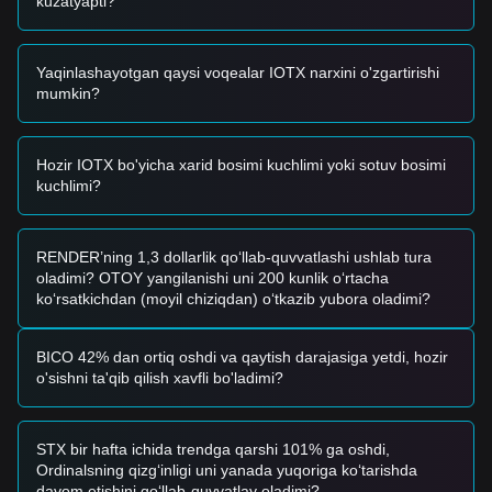
kuzatyapti?
•
$0.0560
dan qat’iy ravishda yuqoriga buzilish va savdo
hajmining keskin oshishi yangi ko‘tarilish trendining
boshlanganini tasdiqlashi mumkin.
Yaqinlashayotgan qaysi voqealar IOTX narxini o'zgartirishi
Xavf stsenariysi
mumkin?
• Agar IOTX narxi yuqori hajm bilan
$0.0480
tayanch
darajasidan pastga tushsa, bozor chuqurroq tuzatish davriga
kirishi yoki pastroq makro darajalarni qayta sinovdan
o‘tkazishi mumkin.
Hozir IOTX bo'yicha xarid bosimi kuchlimi yoki sotuv bosimi
kuchlimi?
Xarid strategiyasi
Hozirgi bozor tuzilmasiga tayangan holda, analitiklar
quyidagi strategiyalarni tavsiya qilishadi:
Konservativ investorlar
RENDER’ning 1,3 dollarlik qo‘llab-quvvatlashi ushlab tura
• Narxni
$0.0485
tayanch darajasiga qaytishini kutib,
oladimi? OTOY yangilanishi uni 200 kunlik o‘rtacha
bosqichma-bosqich (tranches) yig‘ib borish.
ko‘rsatkichdan (moyil chiziqdan) o‘tkazib yubora oladimi?
• Yoki muqobil variant sifatida, kirishdan oldin
$0.0560
qarshiligidan yuqorida kundalik sham yopilishi tasdiqlanishini
kutish.
BICO 42% dan ortiq oshdi va qaytish darajasiga yetdi, hozir
Trendga yo‘naltirilgan investorlar
o'sishni ta'qib qilish xavfli bo'ladimi?
• Agar narx
$0.0560
qarshiligini buzsa, momentum savdosi
boshlanishi mumkin.
• Ushbu bosqich uchun keyingi maqsad narx
$0.0625
STX bir hafta ichida trendga qarshi 101% ga oshdi,
atrofida baholanadi.
Ordinalsning qizg‘inligi uni yanada yuqoriga ko‘tarishda
Uzoq muddatli investorlar
davom etishini qo‘llab-quvvatlay oladimi?