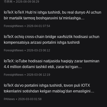
币界网
•
2026-08-09 08:29
in-blockchain’ mexanizmidan foydalanadi. Ushbu tuzi
lma Roll-
Delegated Proof of Stake (Roll-DPoS) konsensus mexanizmi bilan
birlashganda, IoT qurilmalarini blok bo'yicha uzluksiz ulash
IoTeX IoTeX Hub’ni ishga tushirdi, bu real dunyo AI uchun
imkonini beruvchi yuqori o'tkazuvchanlik va miqyoslilikni
bir martalik tarmoq boshqaruvini ta’minlashga
osonlashtiradi. Bundan tashqari, IoTeX maxfiy tranzaksiyalar va
mo‘ljallangan
z
ForesightNews
anjirlararo muvofiqlik kabi yechimlarni taklif qilish orqali IoT
•
2026-04-01 07:54
sohasidagi dolzarb muammolarni, jumladan, masshtablilik,
maxfiylik va ma'lumotlar yaxlitligini hal qilishga intiladi.
IoTeX ochiq cross-chain bridge xavfsizlik hodisasi uchun
Manbalar
kompensatsiya arizasi portalini ishga tushirdi
Rasmiy hujjatlar:
h
ttps://onboard.iotex.io/
Rasmiy veb-sayt:
https://iotex.io/
ForesightNews
•
2026-03-23 06:12
IoTeX qanday ishlaydi?
IoTeX tarmog'i real vaqt rejimida odamlar va mashinalarni
IoTeX: ioTube hodisasi natijasida haqiqiy zarar taxminan
bog'laydigan kengaytiriladigan blokcheyn infratuzilmasi orqali
4.4 million dollarni tashkil etdi, zarar ko‘rgan
ishlaydi va ko'
plab blokcheyn tarmoqlarini bezovta qiladigan
foydalanuvchilarga to‘liq kompensatsiya beriladi
miqyoslash muammolarini bartaraf etadi. Uning ‘blockchain-in-
ForesightNews
•
2026-03-06 12:19
blockchain’ infratuzilmasi turli xil IoT ilovalarining turli ehtiyojlarini
qondirish uchun mo'ljallangan va shu bilan yon zanjirlar orqali
IoTeX da'vo portalini ishga tushirdi, tovon puli IOTX
vazifalarn
i markazlashtirmaydi va samaradorlik darajasini
tokenlarini sotishdan kelgan mablag'dan emasligini
oshiradi.
aniqladi
IoTeX ning asosiy blokcheyni parallel zanjirlar va ularning tegishli
PANews
•
2026-03-03 01:58
qurilmalari o'rtasidagi o'zaro aloqalarning xavfsizligi va yaxlitligini