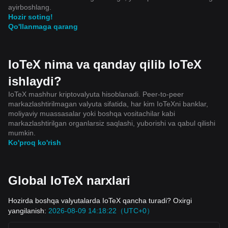
ayirboshlang.
Hozir soting!
Qo'llanmaga qarang
IoTeX nima va qanday qilib IoTeX
ishlaydi?
IoTeX mashhur kriptovalyuta hisoblanadi. Peer-to-peer
markazlashtirilmagan valyuta sifatida, har kim IoTeXni banklar,
moliyaviy muassasalar yoki boshqa vositachilar kabi
markazlashtirilgan organlarsiz saqlashi, yuborishi va qabul qilishi
mumkin.
Ko'proq ko'rish
Global IoTeX narxlari
Hozirda boshqa valyutalarda IoTeX qancha turadi? Oxirgi
yangilanish:
2026-08-09 14:18:22（UTC+0）