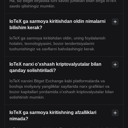
Ha, siz Bitget birjasida turli savdo juftliklari bilan birga IoTeX
savdo qilishingiz mumkin.
IoTeX ga sarmoya kiritishdan oldin nimalarni
bilishim kerak?
IoTeX ga sarmoya kiritishdan oldin, uning foydalanish
holatini, texnologiyasini, bozor tendentsiyalarini
tushunishingiz va xavflarni baholashingiz kerak.
IoTeX narxi o'xshash kriptovalyutalar bilan
qanday solishtiriladi?
IoTeX narxini Bitget Exchange kabi platformalarda va
boshqa moliyaviy yangiliklar saytlarida narx grafiklari va
bozor kapitallari yordamida o'xshash kriptovalyutalar bilan
solishtirish mumkin.
IoTeX ga sarmoya kiritishning afzalliklari
nimada?