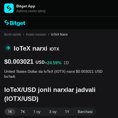
Bitget App
Aqlliroq savdo qiling
Bosh sahifa
/
Kripto narxlari
/
IoTeX Narxi
IoTeX narxi
IOTX
$0.003021
USD
+24.59%
1D
United States Dollar da IoTeX (IOTX) narxi $0.003021 USD
bo'ladi.
IoTeX/USD jonli narxlar jadvali
(IOTX/USD)
1K
7K
1 oy
3 oy
1Y
Barchasi