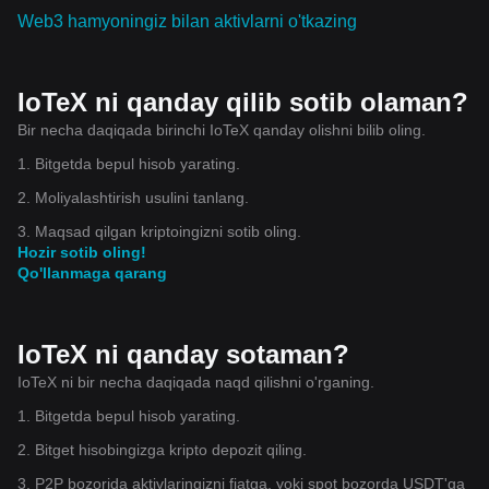
Web3 hamyoningiz bilan aktivlarni o'tkazing
IoTeX ni qanday qilib sotib olaman?
Bir necha daqiqada birinchi IoTeX qanday olishni bilib oling.
1. Bitgetda bepul hisob yarating.
2. Moliyalashtirish usulini tanlang.
3. Maqsad qilgan kriptoingizni sotib oling.
Hozir sotib oling!
Qo'llanmaga qarang
IoTeX ni qanday sotaman?
IoTeX ni bir necha daqiqada naqd qilishni o'rganing.
1. Bitgetda bepul hisob yarating.
2. Bitget hisobingizga kripto depozit qiling.
3. P2P bozorida aktivlaringizni fiatga, yoki spot bozorda USDT'ga