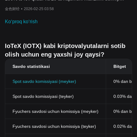
boshqaruv tuzil
masini rivojlantiradi, bunda hamjamiyat tarmoq
ravishda qora ro‘yxatga kiritadi
金色财经
•
2026-02-25 03:58
evolyutsiyasida muhim o'rin egallaydi.
IoTeXning moliyaga ta'siri
Koʻproq koʻrish
Moliyaviy sohada IoTeX yangi mashina iqtisodiyotini rivojlantirish
orqali sezilarli ta'sir ko'rsatishga tayyor. Blokcheyn texnologiyasini
IoT b
ilan integratsiyalashgan holda, IoTeX IoT qurilmalari
o'rtasida xavfsiz ma'lumotlarni uzatish va o'zaro aloqalarni
IoTeX (IOTX) kabi kriptovalyutalarni sotib
osonlashtiradi va shu bilan moliyaviy operatsiyalar va
innovatsiyalar uchun yangi yo'llarni ochadi.
olish uchun eng yaxshi joy qaysi?
Bundan tashqari, IoTeX-ning markazsizlash
tirishga bo'lgan
yondashuvi foydalanuvchilarga o'z ma'lumotlarini nazorat qilish
Savdo statistikasi
Bitget
imkoniyatini beradi va ma'lumotlar ko'pincha markazlashtirilgan
ob'ektlar tomonidan boshqariladigan joriy IoT tarmoqlariga
Spot savdo komissiyasi (meyker)
0% dan bos
istiqbolli alternativani taklif qiladi. Foydalanuvch
iga yo'naltirilgan
modelga o'tish moliyaviy sektorni inqilob qilishi mumkin, bu esa
yanada shaffof va xavfsiz moliyaviy operatsiyalarga yo'l ochib
Spot savdo komissiyasi (teyker)
0.03% dan b
beradi.
Bundan tashqari, IoTeX ning maxfiylik va o'zaro hamkorlikka
Fyuchers savdosi uchun komissiya (meyker)
0% dan bos
sodiqligi uni turli blokcheynlar o'rtasid
a uzluksiz ma'lumotlar va
aktivlar almashinuvini osonlashtirishga qodir bo'lgan moliyaviy
Fyuchers savdosi uchun komissiya (teyker)
0.02% dan 
sektorda kuchli kuch sifatida ko'rsatadi va shu bilan yanada
inklyuziv va o'zaro bog'langan moliyaviy ekotizimni rivojlantiradi.