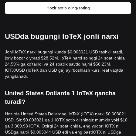
Hozir sotib oling/soting
USDda bugungi IoTeX jonli narxi
Jonli IoTeX narxi bugungi kunda $0.003021 USD tashkil etadi,
joriy bozor qiymati $28.52M. IoTeX narxi so'nggi 24 soat ichida
24.59% ga ko'tarildi va 24 soatlik savdo hajmi $58.23M.
IOTX/USD (IoTeX dan USD ga) ayirboshlash kursi real vaqtda
yangilanadi.
United States Dollarda 1 IoTeX qancha
turadi?
Hozirda United States Dollardagi IoTeX (IOTX) narxi $0.003021
USD. Siz $0.003021 ga 1 IOTX sotib olishingiz mumkin yoki $10
ga 3,309.98 IOTX. Oxirgi 24 soat ichida, eng yuqori IOTX ni
USDga narxi $0.003044 USD edi va eng pastIOTX ni USDga