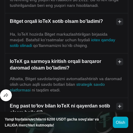
tushirilgandan beri eng yuqori narx hisoblanadi.
Bitget orqali IoTeX sotib olsam bo'ladimi?
Ha, IoTeX hozirda Bitget markazlashtirilgan birjasida
mavjud. Batafsil koʻrsatmalar uchun foydali
iotex qanday
sotib olinadi
qoʻllanmamizni koʻrib chiqing.
IoTeX ga sarmoya kiritish orqali barqaror
daromad olsam bo'ladimi?
Albatta, Bitget savdolaringizni avtomatlashtirish va daromad
olish uchun aqlli savdo botlari bilan
strategik savdo
platformasi
ni taqdim etadi.
Eng past toʻlov bilan IoTeX ni qayerdan sotib
olsam boʻladi?
Yangi foydalanuvchilarni 6200 USDT gacha sovg'alar va
Olish
strategik savdo platformasi
endi Bitget birjasida mavjud
LALIGA merchlari kutmoqda!
ekanligini ma’lum qilishdan mamnunmiz. Bitget treyderlar