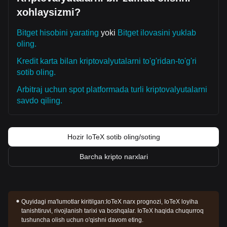
xohlaysizmi?
Bitget hisobini yarating
yoki
Bitget ilovasini yuklab
oling.
Kredit karta bilan kriptovalyutalarni to'g'ridan-to'g'ri
sotib oling.
Arbitraj uchun spot platformada turli kriptovalyutalarni
savdo qiling.
Hozir IoTeX sotib oling/soting
Barcha kripto narxlari
Quyidagi ma'lumotlar kiritilgan:
IoTeX narx prognozi, IoTeX loyiha
tanishtiruvi, rivojlanish tarixi va boshqalar. IoTeX haqida chuqurroq
tushuncha olish uchun o'qishni davom eting.