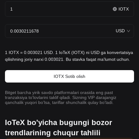
IOTX
USD
1 IOTX = 0.003021 USD. 1 IoTeX (IOTX) ni USD ga konvertatsiya
qilishning joriy narxi 0.003021. Bu stavka faqat ma'lumot uchun.
IOTX Sotib olish
Bitget barcha yirik savdo platformalari orasida eng past
tranzaksiya to'lovlarini taklif qiladi. Sizning VIP darajangiz
qanchalik yuqori bo'lsa, tariflar shunchalik qulay bo'ladi.
IoTeX bo'yicha bugungi bozor
trendlarining chuqur tahlili