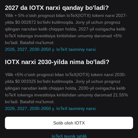
2027 da IOTX narxi qanday bo'ladi?
Yillik + 5% o'sish prognozi bilan IoTeX(IOTX) tokeni narxi 2027-
yilda $0.002872 bo'lishi kutilmoqda. Joriy yil uchun prognoz
qilingan narxdan kelib chiqqan holda, 2027-yil oxirigacha kelib
IoTeX tokenga investitsiya kiritishdan umumiy daromad +5%
bo'ladi. Batafsil ma'lumot:
2026, 2027, 2030-2050 y. IoTeX taxminiy narxi
.
IOTX narxi 2030-yilda nima bo'ladi?
Yillik +5% o'sish prognozi bilan IoTeX(IOTX) tokeni narxi 2030-
yilda $0.003325 bo'lishi kutilmoqda. Joriy yil uchun prognoz
qilingan narxdan kelib chiqqan holda, 2030-yil oxirigacha kelib
IoTeX tokenga investitsiya kiritishdan umumiy daromad 21.55%
bo'ladi. Batafsil ma'lumot:
2026, 2027, 2030-2050 y. IoTeX taxminiy narxi
.
Sotib olish IOTX
IoTeX texnik tahlili