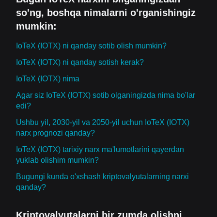
so'ng, boshqa nimalarni o'rganishingiz
mumkin:
IoTeX (IOTX) ni qanday sotib olish mumkin?
IoTeX (IOTX) ni qanday sotish kerak?
IoTeX (IOTX) nima
Agar siz IoTeX (IOTX) sotib olganingizda nima bo'lar
edi?
Ushbu yil, 2030-yil va 2050-yil uchun IoTeX (IOTX)
narx prognozi qanday?
IoTeX (IOTX) tarixiy narx ma'lumotlarini qayerdan
yuklab olishim mumkin?
Bugungi kunda o'xshash kriptovalyutalarning narxi
qanday?
Kriptovalyutalarni bir zumda olishni