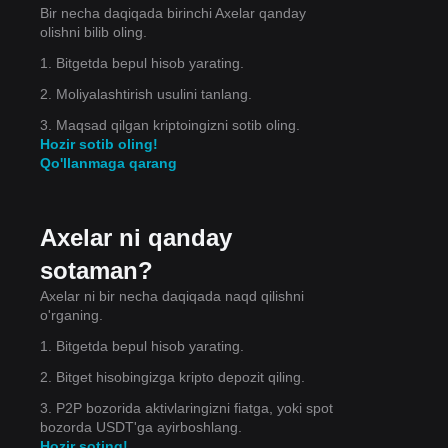
Bir necha daqiqada birinchi Axelar qanday
olishni bilib oling.
x
1. Bitgetda bepul hisob yarating.
icha
2. Moliyalashtirish usulini tanlang.
3. Maqsad qilgan kriptoingizni sotib oling.
Hozir sotib oling!
Qo'llanmaga qarang
Axelar ni qanday
sotaman?
Axelar ni bir necha daqiqada naqd qilishni
o'rganing.
1. Bitgetda bepul hisob yarating.
2. Bitget hisobingizga kripto depozit qiling.
3. P2P bozorida aktivlaringizni fiatga, yoki spot
bozorda USDT'ga ayirboshlang.
Hozir soting!