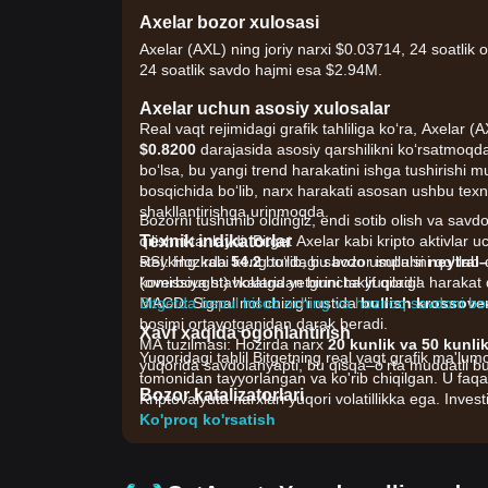
Axelar bozor xulosasi
Axelar (AXL) ning joriy narxi $0.03714, 24 soatlik
24 soatlik savdo hajmi esa $2.94M.
Axelar uchun asosiy xulosalar
Real vaqt rejimidagi grafik tahliliga ko‘ra, Axelar (
$0.8200
darajasida asosiy qarshilikni ko‘rsatmoqd
bo‘lsa, bu yangi trend harakatini ishga tushirish
bosqichida bo‘lib, narx harakati asosan ushbu texni
shakllantirishga urinmoqda.
Bozorni tushunib oldingiz, endi sotib olish va savdo
Texnik indikatorlar
qilishni tanlaydi. Bitget Axelar kabi kripto aktivlar
RSI: Hozirda
steyking kabi keng turdagi savdo usullarini qo'lla
54.2
bo‘lib, bu bozor impulsi
neytral
(overbought) holatga yetguncha yuqoriga harakat qil
komissiya stavkalaridan birini taklif qiladi!
MACD: Signal nol chizig‘i ustida
Bitgetda bepul hisob oching va hoziroq savdoni bo
bullish krossove
bosimi ortayotganidan darak beradi.
Xavf xaqida ogohlantirish
MA tuzilmasi: Hozirda narx
20 kunlik va 50 kunli
Yuqoridagi tahlil Bitgetning real vaqt grafik ma'lumo
yuqorida savdolanyapti, bu qisqa–o‘rta muddatli bul
tomonidan tayyorlangan va ko'rib chiqilgan. U faqa
Bozor katalizatorlari
Kriptovalyuta narxlari yuqori volatillikka ega. Invest
Axelar narxi va bozor ko‘rsatkichlariga asosan quyida
Ko'proq ko'rsatish
•
Interoperabillikning o‘sishi:
Markazlashmagan il
cross-chain (zanjirlararo) kommunikatsiya protokol
•
Ekotizim integratsiyasi:
So‘nggi hamkorliklar va 