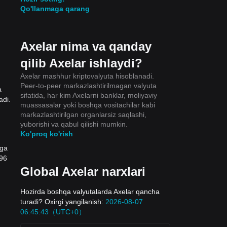
Qo'llanmaga qarang
Axelar nima va qanday
qilib Axelar ishlaydi?
Axelar mashhur kriptovalyuta hisoblanadi.
Peer-to-peer markazlashtirilmagan valyuta
a
sifatida, har kim Axelarni banklar, moliyaviy
adi.
muassasalar yoki boshqa vositachilar kabi
markazlashtirilgan organlarsiz saqlashi,
yuborishi va qabul qilishi mumkin.
Ko'proq ko'rish
 ga
596
Global Axelar narxlari
Hozirda boshqa valyutalarda Axelar qancha
turadi? Oxirgi yangilanish:
2026-08-07
06:45:43（UTC+0）