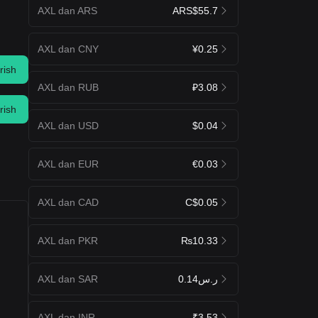
AXL dan ARS
ARS$55.7
AXL dan CNY
¥0.25
rish
AXL dan RUB
₽3.08
rish
AXL dan USD
$0.04
AXL dan EUR
€0.03
AXL dan CAD
C$0.05
AXL dan PKR
₨10.33
AXL dan SAR
ر.س0.14
AXL dan INR
₹3.53