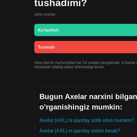
tushadimi?
Jami ovozlar:
Ko'tarilish
Tushish
Ovoz berish ma'lumotlari har 24 soatda yangilanadi. U Axelar na
maslahati sifatida qabul qilinmasligi kerak.
Bugun Axelar narxini bilga
o'rganishingiz mumkin:
Axelar (AXL) ni qanday sotib olish mumkin?
Axelar (AXL) ni qanday sotish kerak?