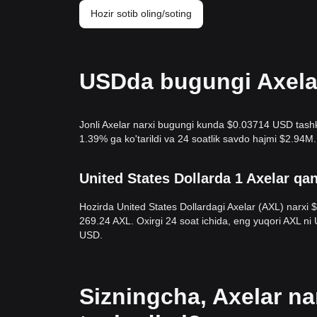
Hozir sotib oling/soting
USDda bugungi Axelar 
Jonli Axelar narxi bugungi kunda $0.03714 USD tashkil
1.39% ga ko'tarildi va 24 soatlik savdo hajmi $2.94M
United States Dollarda 1 Axelar qa
Hozirda United States Dollardagi Axelar (AXL) narxi
269.24 AXL. Oxirgi 24 soat ichida, eng yuqori AXL 
USD.
Sizningcha, Axelar n