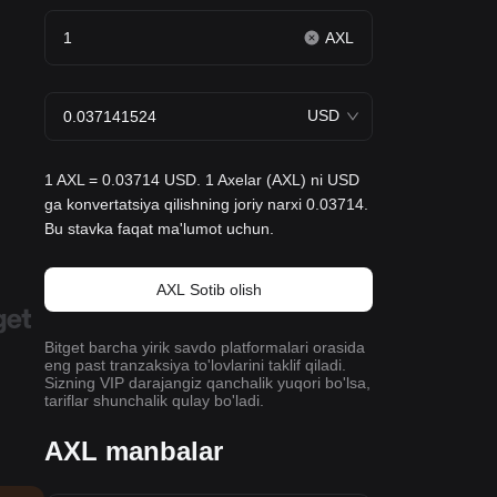
AXL
USD
1 AXL = 0.03714 USD. 1 Axelar (AXL) ni USD
ga konvertatsiya qilishning joriy narxi 0.03714.
Bu stavka faqat ma'lumot uchun.
AXL Sotib olish
Bitget barcha yirik savdo platformalari orasida
eng past tranzaksiya to'lovlarini taklif qiladi.
Sizning VIP darajangiz qanchalik yuqori bo'lsa,
tariflar shunchalik qulay bo'ladi.
AXL manbalar