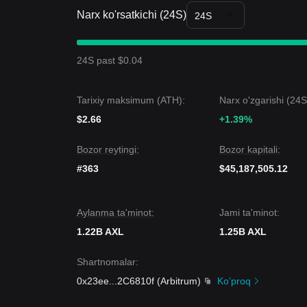
Narx ko'rsatkichi (24S)
Tendensiyalar xulosasi
24S
Bozor tushunchalari
Qisqa muddatli nuqtayi nazardan olganda, Axelar
tuzilmasini ko‘rsatdi, bozor kayfiyati “Fear”dan
“Op
24S past $0.04
yaqinlashib kelayotgan breakout ehtimolini bildiradi
Bozor istiqboli
Ooptimistik ssenariy:
$0.8200
dan yuqoriga chiqis
Tarixiy maksimum (ATH):
Narx o'zgarishi (24S
Pessimistik ssenariy:
$0.6850
dan pastga tushish
$2.66
Bozor konsensusi
+1.39%
Analitiklar orasida umumiy fikr shuki, Axelar yaqin
yonlama harakat qilishi mumkin bo‘lsa-da,
$0.685
Bozor reytingi:
Bozor kapitali:
#363
$45,187,505.12
Aylanma ta'minot:
Jami ta'minot:
1.22B AXL
1.25B AXL
Shartnomalar
:
0x23ee
...
2C6810f
(
Arbitrum
)
Ko’proq