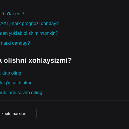
 bo'lar edi?
r (AXL) narx prognozi qanday?
erdan yuklab olishim mumkin?
g narxi qanday?
a olishni xohlaysizmi?
uklab oling.
o'g'ri sotib oling.
yutalarni savdo qiling.
kripto narxlari