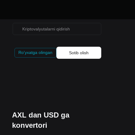
Ro'yxatga olingan
Sotib olish
AXL dan USD ga
konvertori