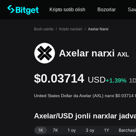
Kripto sotib olish
Bozorlar
Sa
Bosh sahifa
/
Kripto narxlari
/
Axelar Narxi
Axelar narxi
AXL
$0.03714
USD
+1.39%
1
United States Dollar da Axelar (AXL) narxi $0.03714 
Axelar/USD jonli narxlar jadv
1K
7K
1 oy
3 oy
1Y
Barchasi