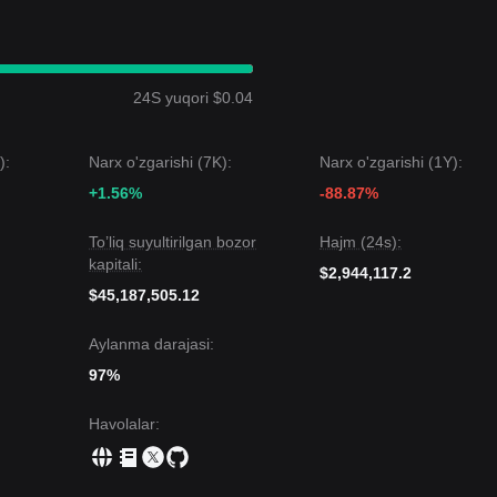
 so‘nggi 7 kun davomida
Rounded Bottom (yumaloq tub)
turidagi nar
timistic”
tomonga o‘zgardi. Savdo hajmining ortib borishi volatillik bo‘y
24S yuqori $0.04
.
h
$0.9500
ni nishonga oladi.
):
Narx o'zgarishi (7K):
Narx o'zgarishi (1Y):
$0.6200
ni nishonga oladi.
+1.56%
-88.87%
 muddatda mayda tebranishlar yoki yuqoridagi taklifni “tozalash” uchun
0
dan yuqorida turguncha o‘rta muddatli trend
Bullish
bo‘lib qoladi.
To’liq suyultirilgan bozor
Hajm (24s):
kapitali:
$2,944,117.2
$45,187,505.12
Aylanma darajasi:
97%
Havolalar
: