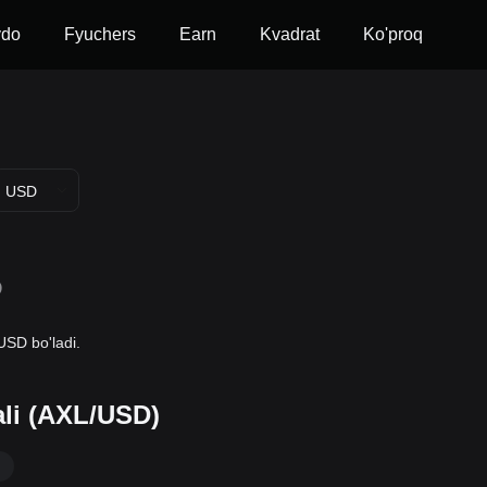
vdo
Fyuchers
Earn
Kvadrat
Ko'proq
USD
D
USD bo'ladi.
ali (AXL/USD)