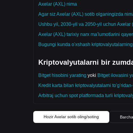
Axelar (AXL) nima
Agar siz Axelar (AXL) sotib olganingizda nima
Ushbu yil, 2030-yil va 2050-yil uchun Axela
Axelar (AXL) tarixiy narx ma'lumotlarini qay
Bugungi kunda o'xshash kriptovalyutalarnin
Kriptovalyutalarni bir zumd
Bitget hisobini yarating
yoki
Bitget ilovasini y
Kredit karta bilan kriptovalyutalarni to'g'ridan-t
Arbitraj uchun spot platformada turli kriptoval
Hozir Axelar sotib oling/soting
Barcha 