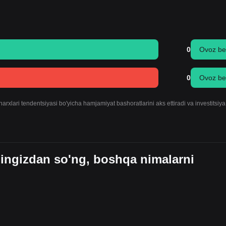
0
Ovoz be
0
Ovoz be
rxlari tendentsiyasi bo'yicha hamjamiyat bashoratlarini aks ettiradi va investitsiya
ningizdan so'ng, boshqa nimalarni