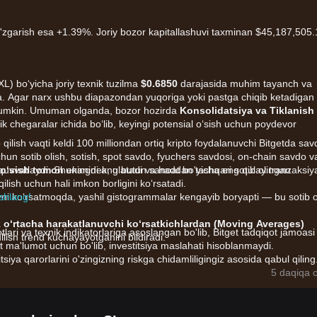
 o'zgarish esa +1.39%. Joriy bozor kapitallashuvi taxminan $45,187,505.
AXL) bo‘yicha joriy texnik tuzilma
$0.6850
darajasida muhim tayanch va
a. Agar narx ushbu diapazondan yuqoriga yoki pastga chiqib ketadigan
i mumkin. Umuman olganda, bozor hozirda
Konsolidatsiya va Tiklanish
k chegaralar ichida bo‘lib, keyingi potensial o‘sish uchun poydevor
 qilish vaqti keldi 100 milliondan ortiq kripto foydalanuvchi Bitgetda sav
 uchun sotib olish, sotish, spot savdo, fyuchers savdosi, on-chain savdo v
b-quvvatlaydi. Shuningdek, u butun sanoat bo'yicha eng qulay tranzaksiy
–o‘sish tomon
ekanini anglatadi va haddan tashqari sotib olingan
ish uchun hali imkon borligini ko‘rsatadi.
shlang!
r
ni ko‘rsatmoqda, yashil gistogrammalar kengayib boryapti — bu sotib o
k o‘rtacha harakatlanuvchi ko‘rsatkichlardan (Moving Averages)
tlari va texnik indikatorlariga asoslangan bo'lib, Bitget tadqiqot jamoasi
lish trend kuchayayotganini bildiradi.
t ma'lumot uchun bo'lib, investitsiya maslahati hisoblanmaydi.
itsiya qarorlarini o'zingizning riskga chidamliligingiz asosida qabul qiling
gi omillar ta’sir qiladi:
5 daqiqa o
ovalar (dApps) turli ekotizimlar bo‘ylab kengaygani sayin Axelar’ning
i qabul qilinishi oshmoqda.
yirik Layer 1 hamda Layer 2 tarmoqlari bilan texnik integratsiyalar