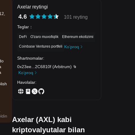
Axelar reytingi
12,
4.6
101 reyting
Teglar
：
DeFi
O'zaro muvofiqlik
Ethereum ekotizimi
Coinbase Ventures portfeli
Ko’proq
Shartnomalar
:
do
0x23ee
...
2C6810f
(
Arbitrum
)
a
a
Ko’proq
Havolalar
:
lish
.
ldin
Axelar (AXL) kabi
kriptovalyutalar bilan