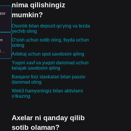
nima qilishingiz
mumkin?
zor
Osonlik bilan depozit qo'ying va tezda
yechib oling
O'sish uchun sotib oling, foyda uchun
rn
t
soting
da.
Arbitraj uchun spot savdosini qiling
gan
y-
Yuqori xavf va yuqori daromad uchun
kelajak savdosini qiling
Barqaror foiz stavkalari bilan passiv
daromad oling
iya
Web3 hamyoningiz bilan aktivlarni
o'tkazing
.
ng;
Axelar ni qanday qilib
sotib olaman?