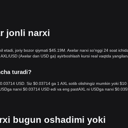
jonli narxi
 etadi, joriy bozor qiymati $45.19M. Axelar narxi so'nggi 24 soat ichid
. AXL/USD (Axelar dan USD ga) ayirboshlash kursi real vaqtda yangilan
ncha turadi?
 $0.03714 USD. Siz $0.03714 ga 1 AXL sotib olishingiz mumkin yoki $10
ni USDga narxi $0.03714 USD edi va eng pastAXL ni USDga narxi $0.03
arxi bugun oshadimi yoki