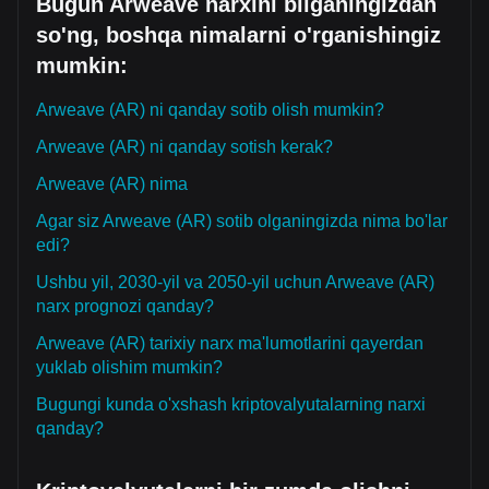
Bugun Arweave narxini bilganingizdan
so'ng, boshqa nimalarni o'rganishingiz
mumkin:
Arweave (AR) ni qanday sotib olish mumkin?
Arweave (AR) ni qanday sotish kerak?
Arweave (AR) nima
Agar siz Arweave (AR) sotib olganingizda nima bo'lar
edi?
Ushbu yil, 2030-yil va 2050-yil uchun Arweave (AR)
narx prognozi qanday?
Arweave (AR) tarixiy narx ma'lumotlarini qayerdan
yuklab olishim mumkin?
Bugungi kunda o'xshash kriptovalyutalarning narxi
qanday?