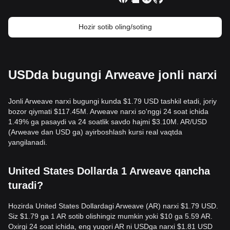
Hozir sotib oling/soting
USDda bugungi Arweave jonli narxi
Jonli Arweave narxi bugungi kunda $1.79 USD tashkil etadi, joriy
bozor qiymati $117.45M. Arweave narxi so'nggi 24 soat ichida
1.49% ga pasaydi va 24 soatlik savdo hajmi $3.10M. AR/USD
(Arweave dan USD ga) ayirboshlash kursi real vaqtda
yangilanadi.
United States Dollarda 1 Arweave qancha
turadi?
Hozirda United States Dollardagi Arweave (AR) narxi $1.79 USD.
Siz $1.79 ga 1 AR sotib olishingiz mumkin yoki $10 ga 5.59 AR.
Oxirgi 24 soat ichida, eng yuqori AR ni USDga narxi $1.81 USD