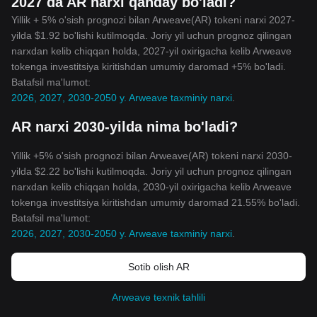
2027 da AR narxi qanday bo'ladi?
Yillik + 5% o'sish prognozi bilan Arweave(AR) tokeni narxi 2027-
yilda $1.92 bo'lishi kutilmoqda. Joriy yil uchun prognoz qilingan
narxdan kelib chiqqan holda, 2027-yil oxirigacha kelib Arweave
tokenga investitsiya kiritishdan umumiy daromad +5% bo'ladi.
Batafsil ma'lumot:
2026, 2027, 2030-2050 y. Arweave taxminiy narxi
.
AR narxi 2030-yilda nima bo'ladi?
Yillik +5% o'sish prognozi bilan Arweave(AR) tokeni narxi 2030-
yilda $2.22 bo'lishi kutilmoqda. Joriy yil uchun prognoz qilingan
narxdan kelib chiqqan holda, 2030-yil oxirigacha kelib Arweave
tokenga investitsiya kiritishdan umumiy daromad 21.55% bo'ladi.
Batafsil ma'lumot:
2026, 2027, 2030-2050 y. Arweave taxminiy narxi
.
Sotib olish AR
Arweave texnik tahlili