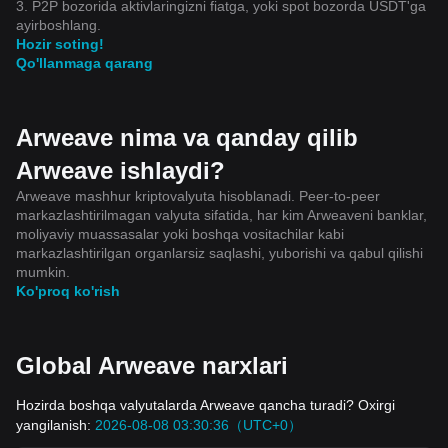
3. P2P bozorida aktivlaringizni fiatga, yoki spot bozorda USDT'ga
ayirboshlang.
Hozir soting!
Qo'llanmaga qarang
Arweave nima va qanday qilib
Arweave ishlaydi?
Arweave mashhur kriptovalyuta hisoblanadi. Peer-to-peer
markazlashtirilmagan valyuta sifatida, har kim Arweaveni banklar,
moliyaviy muassasalar yoki boshqa vositachilar kabi
markazlashtirilgan organlarsiz saqlashi, yuborishi va qabul qilishi
mumkin.
Ko'proq ko'rish
Global Arweave narxlari
Hozirda boshqa valyutalarda Arweave qancha turadi? Oxirgi
yangilanish:
2026-08-08 03:30:36（UTC+0）