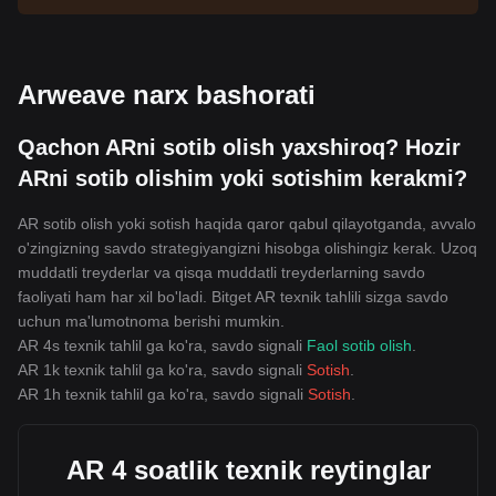
Arweave narx bashorati
Qachon ARni sotib olish yaxshiroq? Hozir
ARni sotib olishim yoki sotishim kerakmi?
AR sotib olish yoki sotish haqida qaror qabul qilayotganda, avvalo
o'zingizning savdo strategiyangizni hisobga olishingiz kerak. Uzoq
muddatli treyderlar va qisqa muddatli treyderlarning savdo
faoliyati ham har xil bo'ladi. Bitget AR texnik tahlili sizga savdo
uchun ma'lumotnoma berishi mumkin.
AR 4s texnik tahlil ga ko'ra, savdo signali
Faol sotib olish
.
AR 1k texnik tahlil ga ko'ra, savdo signali
Sotish
.
AR 1h texnik tahlil ga ko'ra, savdo signali
Sotish
.
AR 4 soatlik texnik reytinglar