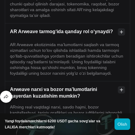
chunki qabul qilinish darajasi, tokenomika, raqobat, bozor
sharoitlari va amalga oshirish sifati AR’ning kelajakdagi
qiymatiga ta’sir qiladi.
AR Arweave tarmog‘ida qanday rol o‘ynaydi?
AR Arweave ekotizimida ma’lumotlarni saqlash va tarmoq
xizmatlari uchun to‘lov qilishda ishlatiladi hamda tarmoqni
qo‘llab-quvvatlashga yordam beradigan ishtirokchilar uchun
iqtisodiy rag‘batlarni ta’minlaydi. Uning foydaliligi talabni
oshirishga hissa qo‘shishi mumkin, biroq tokenning
foydaliligi uning bozor narxini yolg‘iz o‘zi belgilamaydi.
Arweave narxi va bozor ma’lumotlarini
qayerdan kuzatishim mumkin?
ARning real vaqtdagi narxi, savdo hajmi, bozor
kapitallashuvi, tarixiy grafiklari va bozor juftliklarini ishonchli
kriptovalyuta ma’lumot platformalari hamda Bitget birjasi
Yangi foydalanuvchilarni 6200 USDT gacha sovg'alar va
orqali kuzatishingiz mumkin. Ma’lumotlarni bir nechta
Olish
LALIGA merchlari kutmoqda!
manbadan solishtiring va narxlar turli bozorlarda biroz farq