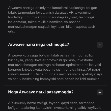
Arweave narxiga doimiy ma’lumotlarni saqlashga bo‘lgan
talab, tarmoqdan foydalanish darajasi, AR tokenining
foydaliligi, umumiy kripto bozoridagi kayfiyat, texnologik
ishlanmalar, token taklifi dinamikasi va boshqa
markazlashmagan saqlash loyihalari bilan raqobat ta’sir
qiladi.
Arweave narxi nega oshmoqda?
Arweave xotirasiga bo‘lgan talab oshsa, tarmoq faolligi
kuchaysa, yangi ilovalar protokolni qo‘llasa, investorlar
markazlashmagan xotiraga nisbatan optimistroq bo‘lsa yoki
kengroq kriptovalyuta bozori o‘sish trendiga kirsa, AR narxi
oshishi mumkin. Qisqa muddatli narx o‘sishiga spekulyatsiya
va sotuv bosimining kamayishi ham sabab bo‘lishi mumkin.
Nega Arweave narxi pasaymoqda?
AR umumiy bozor zaifligi, foydani qayd etish, tarmoqqa
bo‘lgan talabning kamayishi, investorlarning salbiy kayfiyati,