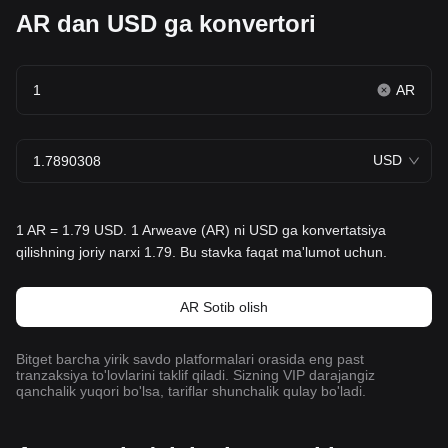
AR dan USD ga konvertori
AR
USD
1 AR = 1.79 USD. 1 Arweave (AR) ni USD ga konvertatsiya
qilishning joriy narxi 1.79. Bu stavka faqat ma'lumot uchun.
AR Sotib olish
Bitget barcha yirik savdo platformalari orasida eng past
tranzaksiya to'lovlarini taklif qiladi. Sizning VIP darajangiz
qanchalik yuqori bo'lsa, tariflar shunchalik qulay bo'ladi.