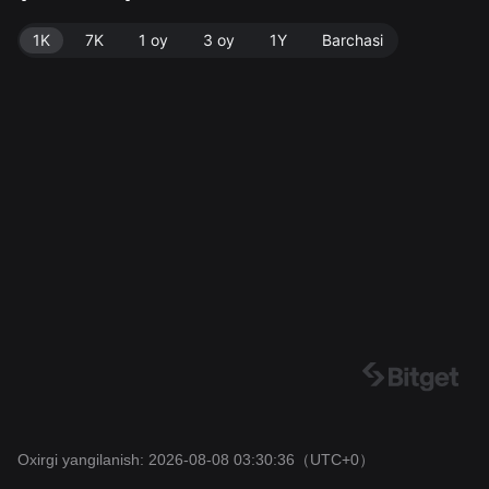
1K
7K
1 oy
3 oy
1Y
Barchasi
Oxirgi yangilanish: 2026-08-08 03:30:36
（UTC+0）