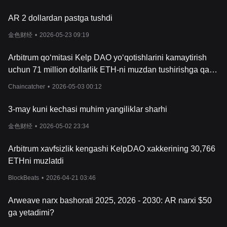
platformasida
ishlab chiqilgan barcha mark
azlashtirilmagan
dasturlar (DApps) joylashgan bo'lib, HTTP orqali World Wide Web
AR 2 dollardan pastga tushdi
bilan uzluksiz o'zaro ta'sirni taklif qiladi. Murakkab backend
operatsiyalariga qaramay, Arweave brauzer kengaytmasi orqali
金色财经
•
2026-05-23 09:19
veb-saytlarni blokcheynda saqlash jarayonini soddal
ashtiradigan
foydalanuvchilarga qulay front-end tajribasini va'da qiladi. Ushbu
Arbitrum qo‘mitasi Kelp DAO yo‘qotishlarini kamaytirish
uzluksizlik va foydalanuvchiga mo'ljallangan yondashuv Arweave-
uchun 71 million dollarlik ETH-ni muzdan tushirishga qaror
ni samarali DApps yaratishga qaratilgan ishlab chiquvchilar uchun
istiqbolli platformaga aylantiradi.
qildi
Chaincatcher
•
2026-05-03 00:12
AR Tokeni n
ima?
Arweave blokcheynining mahalliy kriptovalyutasi bo'lgan AR
3-may kuni kechasi muhim yangiliklar sharhi
tokeni ekotizim ichida muhim rol o'ynaydi. 2018 yil iyun oyida
Arweave mainnet tarmog'ini ishga tushirish chog'ida 66 million
金色财经
•
2026-05-02 23:34
tokenning maksimal yetkazib berilishi bilan 55 milliondan ortiq
to
ken chiqarildi. Ushbu tokenlar tarmoq ichidagi turli
Arbitrum xavfsizlik kengashi KelpDAO xakkerining 30,766
operatsiyalarda, jumladan tranzaksiya to'lovlarini to'lashda,
ETHni muzlatdi
DApps bilan aloqada bo'lishda va saqlash provayderlarini
rag'batlantirishda foyda topadi. Tarmoq o'sishi bilan AR tokeni
BlockBeats
•
2026-04-21 03:46
deflyatsiyaga aylani
shi mumkin, bu markazlashtirilmagan
ma'lumotlarni saqlash maydonida potentsial o'sish va foydalilikni
Arweave narx bashorati 2025, 2026 - 2030: AR narxi $50
va'da qiladi.
Arweave-ning moliyaga ta'siri
ga yetadimi?
Arweave moliyaviy sektordagi blokcheyn texnologiyasining