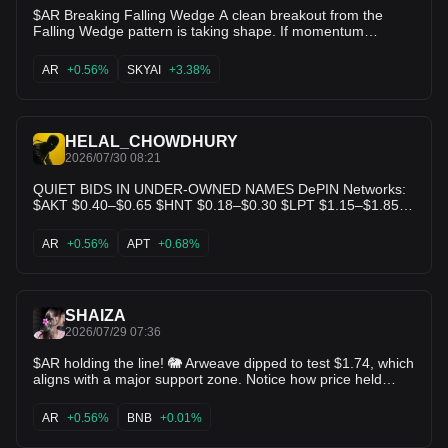
$AR Breaking Falling Wedge A clean breakout from the
Falling Wedge pattern is taking shape. If momentum
continues and buyers step in, $3 could be the first major
target, with the potential for even higher levels in the coming
AR
+0.56%
SKYAI
+3.38%
sessions. 👀 Keep this one on your watchlist—price action is
getting interesting. $SKYAI $CYS
HELAL_CHOWDHURY
2026/07/30 08:21
QUIET BIDS IN UNDER-OWNED NAMES DePIN Networks:
$AKT $0.40–$0.65 $HNT $0.18–$0.30 $LPT $1.15–$1.85
Decentralized Storage: $FIL $0.60–$0.95 $AR $1.50–$2.25
High-Performance L1s: $APT $0.50–$0.80 $INJ $4.50–
AR
+0.56%
APT
+0.68%
$6.50 Market structure remains compressed with capital
selective. Throughput metrics and revenue trails continue to
favor under-owned infrastructure over pure narrative names
Bids are accumulating quietly in these ranges as float
SHAIZA
remains light relative to activity Not financial advice. DYOR
2026/07/29 07:36
$AR holding the line! 🐘 Arweave dipped to test $1.74, which
aligns with a major support zone. Notice how price held
above the prior swing lows despite market volatility—that's
structural strength right there. Volume is steady, and a push
AR
+0.56%
BNB
+0.01%
back above $2.00 will flip momentum back to full bullish.
$AR is a core infrastructure hold and this setup offers one of