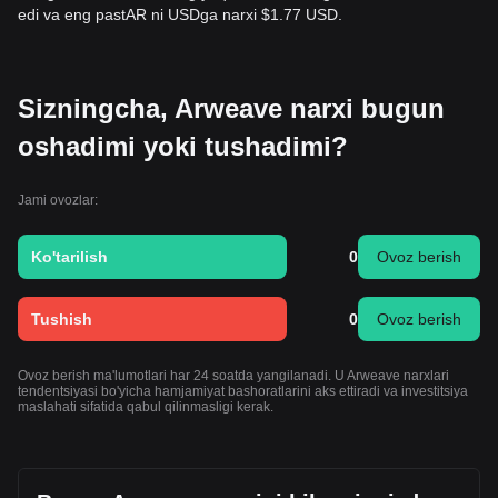
edi va eng pastAR ni USDga narxi $1.77 USD.
Sizningcha, Arweave narxi bugun
oshadimi yoki tushadimi?
Jami ovozlar:
Ko'tarilish
0
Ovoz berish
Tushish
0
Ovoz berish
Ovoz berish ma'lumotlari har 24 soatda yangilanadi. U Arweave narxlari
tendentsiyasi bo'yicha hamjamiyat bashoratlarini aks ettiradi va investitsiya
maslahati sifatida qabul qilinmasligi kerak.