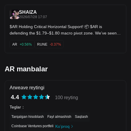
the cleanest entry points we've seen in weeks! $BNB
$1INCH
SHAIZA
2026/07/28 17:07
$AR Holding Critical Horizontal Support! 📦 $AR is
defending the $1.79–$1.80 macro pivot zone. We’ve seen
incredible buying volume step up in this area previously to
drive prices past $2.79. Sellers are losing strength at these
AR
+0.56%
RUNE
-0.37%
discount levels! 🚀 $RUNE
AR manbalar
Arweave reytingi
4.4
100 reyting
Teglar
：
Tarqalgan hisoblash
Fayl almashish
Saqlash
Coinbase Ventures portfeli
Ko’proq