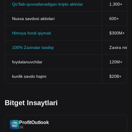
Qo'llab-quvvatlanadigan kripto aktivlar
1,300+
Nusxa savdosi aktivlari
600+
Himoya fondi qiymati
$300M+
100% Zaxiralar tasdiqi
Zaxira nisba
foydalanuvchilar
120M+
kunlik savdo hajmi
$20B+
Bitget Insaytlari
ProfitOutlook
3K