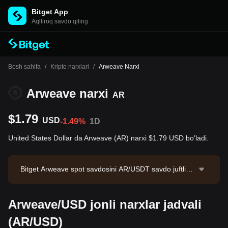
Bitget App
Aqlliroq savdo qiling
Bosh sahifa
/
Kripto narxlari
/
Arweave Narxi
Arweave narxi
AR
$1.79
USD
-1.49%
1D
United States Dollar da Arweave (AR) narxi $1.79 USD bo'ladi.
Bitget Arweave spot savdosini AR/USDT savdo juftligi
orqali taklif qiladi. Hozirgi AR/USDT narxi 1.792, 24 so
atlik savdo hajmi esa $10,355.07.Arweave bozor kapit
Arweave/USD jonli narxlar jadvali
allashuvi $117,454,283.2 bo'lib, muomaladagi miqdori
65.65M AR. Ma'lumotlar manbai: Bitget birjasi. Oxirgi
(AR/USD)
yangilanish: 2026-08-08 03:30:36.