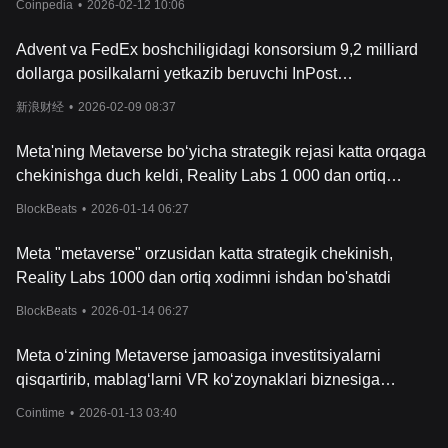
Coinpedia
•
2026-02-12 10:06
transformatsiyaviy kuchining guvohligi sifatida turad
i. Katta
ma'lumotlar korporatsiyalariga markazlashtirilmagan muqobilni
Advent va FedEx boshchiligidagi konsorsium 9,2 milliard
taklif qilib, Arweave ma'lumotlarni saqlash bozorida yanada
raqobatbardosh va samarali narx tuzilmalarini va'da qiladi.
dollarga posilkalarni yetkazib beruvchi InPost
Bundan tashqari, AR tokeni, Arweave ekotizimi ichida o'zining tub
kompaniyasini sotib oladi
新浪财经
•
2026-02-09 08:37
foydasi va barqaror tarixiy narxlar amaliyotiga ega bo'lib, istiqbolli
investitsiya yo'lini taqdim etadi. Markazlashtirilmagan
Meta'ning Metaverse bo‘yicha strategik rejasi katta orqaga
ma'lumotlarni saqlash tizimlari sanoatda o'z o'rnini topayotgani
sababli, Arweave innovatsion texnologiyalari va hamkorliklari 2
1-
chekinishga duch keldi, Reality Labs 1 000 dan ortiq
asrda ma'lumotlarni boshqarish va saqlashda potentsial inqilob
xodimni ishdan bo‘shatadi
BlockBeats
•
2026-01-14 06:27
qilib, moliyaviy sektorda o'z o'rnini egallash uchun yaxshi
joylashdi.
Arweave narxini nima belgilaydi?
Meta "metaverse" orzusidan katta strategik chekinish,
AR token bahosidagi o'zgarishlarni tushunish va Arweave (AR)
Reality Labs 1000 dan ortiq xodimni ishdan bo'shatdi
qiymatini baholash turli o
millarni chuqur tahlil qilishni talab etadi.
Investorlar va ishqibozlar kundalik narx tendentsiyalarini jiddiy
BlockBeats
•
2026-01-14 06:27
kuzatib, Arweave (AR) qiymat tahlili uchun vositalardan
foydalanib, ushbu va'da beruvchi blokcheyn yechimining ehtimoliy
Meta o‘zining Metaverse jamoasiga investitsiyalarni
traektoriyasini bashorat
qiladilar.
qisqartirib, mablag‘larni VR ko‘zoynaklari biznesiga
Arweave token bozori kapsulasi kriptovalyuta bozori ichidagi
yo‘naltirishni rejalashtirmoqda.
pozitsiyasi haqida sezilarli tushuncha beradi. E'tiborli jihati
Cointime
•
2026-01-13 03:40
shundaki, bugungi kunda AR tokenining narxi keng bozor