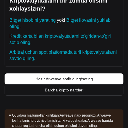
Kriptovalyutalarni bir zumda olishni
xohlaysizmi?
Bitget hisobini yarating
yoki
Bitget ilovasini yuklab
oling.
Kredit karta bilan kriptovalyutalarni to'g'ridan-to'g'ri
sotib oling.
Arbitraj uchun spot platformada turli kriptovalyutalarni
savdo qiling.
Hozir Arweave sotib oling/soting
Barcha kripto narxlari
Quyidagi ma'lumotlar kiritilgan:
Arweave narx prognozi, Arweave
loyiha tanishtiruvi, rivojlanish tarixi va boshqalar. Arweave haqida
chuqurroq tushuncha olish uchun o'qishni davom eting.