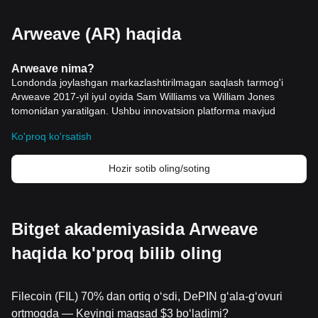
Arweave (AR) haqida
Arweave nima?
Londonda joylashgan markazlashtirilmagan saqlash tarmog'i
Arweave 2017-yil iyul oyida Sam Williams va William Jones
tomonidan yaratilgan. Ushbu innovatsion platforma mavjud
markazlashtirilgan tizimlarni tavsiflovchi ma'lumotlar yo'qotilishi va
Ko'proq ko'rsatish
manipulyatsi
yani bartaraf etishga qaratilgan onlayn ma'lumotlarni
saqlash haqidagi fikrimizni o'zgartirish uchun mo'ljallangan.
Arweave xavfsiz va doimiy global axborotni saqlashni
Hozir sotib oling/soting
osonlashtiradigan blockweave deb nomlanuvchi noyob
protokoldan foydalanadi. Ushbu proto
kol nafaqat ishlab
chiquvchilar cheklovlarini kamaytiradi, balki yanada mustahkam
va inklyuziv Internetni ta'minlaydi.
Bitget akademiyasida Arweave
Arweave tarmog'i internetda juda ko'p miqdordagi
haqida ko'proq bilib oling
ma'lumotlarning kundalik yo'qolishiga qarshi bastion sifatida
turadi, bu xakerlik, foyda
lanuvchilarning beparvoligi va buzilgan
havolalar kabi turli sabablarga ko'ra sodir bo'ladi. Arweave zanjirli
saqlash uchun arzon va o'lchovli yechimni taklif qilish orqali
Filecoin (FIL) 70% dan ortiq o‘sdi, DePIN g‘ala-g‘ovuri
foydalanuvchilarning veb-saytlardagi ma'lumotlarni abadiy
ortmoqda — Keyingi maqsad $3 bo‘ladimi?