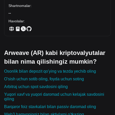
Shartnomalar
:
--
Havolalar
:
Arweave (AR) kabi kriptovalyutalar
bilan nima qilishingiz mumkin?
Osonlik bilan depozit qo'ying va tezda yechib oling
O'sish uchun sotib oling, foyda uchun soting
Arbitraj uchun spot savdosini qiling
Yuqori xavf va yuqori daromad uchun kelajak savdosini
qiling
Barqaror foiz stavkalari bilan passiv daromad oling
Web3 hamyoningiz bilan aktivlarni o'tkazing