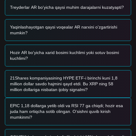
Hozirgi texnik tuzilish va bozor impulsiga asoslanib, quyidagi
Treyderlar AR bo'yicha qaysi muhim darajalarni kuzatyapti?
tijorat strategiyalari tavsiya etiladi:
Mumkin Bo'lgan Sotib Olish Zonasi
• Agar Arweave narxi
$1.72 - $1.75
oralig'iga yaqinlashsa va
Yaqinlashayotgan qaysi voqealar AR narxini o'zgartirishi
tiklanish belgilarini ko'rsatsa, bu qisqa muddatli sotib olish
mumkin?
imkoniyatini taqdim etishi mumkin.
• Agar narx savdo hajmi sezilarli darajada oshishi bilan
$1.86
ustidan o'tsa, bu yangi o'sish tendensiyasining boshlanishini
tasdiqlashi mumkin.
Hozir AR bo'yicha xarid bosimi kuchlimi yoki sotuv bosimi
Xavf Senariysi
kuchlimi?
• Agar narx
$1.68 - $1.70
psixologik qo'llab-quvvatlash
zonasidan pastga tushsa, bozor chuqurroq moslashuv
bosqichiga kirishi va pastroq makro darajalarni sinab ko'rishi
21Shares kompaniyasining HYPE ETF-i birinchi kuni 1,8
mumkin.
million dollar savdo hajmini qayd etdi. Bu XRP ning 58
Sotib Olish Strategiyasi
million dollariga nisbatan ijobiy signalmi?
Hozirgi bozor tuzilishiga asoslanib, quyidagi strategiyalar
taklif etiladi:
Konservativ Investorlar
EPIC 1,18 dollarga yetib oldi va RSI 77 ga chiqdi; hozir esa
• Guruhlab kirishdan oldin
$1.75
qo'llab-quvvatlash
juda ham ortiqcha sotib olingan. O‘sishni quvib kirish
darajasining muvaffaqiyatli qayta tekshirilishi va ushlab
mumkinmi?
turilishini kuting.
• Yoki tendensiyani kuzatishdan oldin tasdiqlangan o'tish va
$1.86
qarshilik darajasidan yuqorida kundalik yopilishni