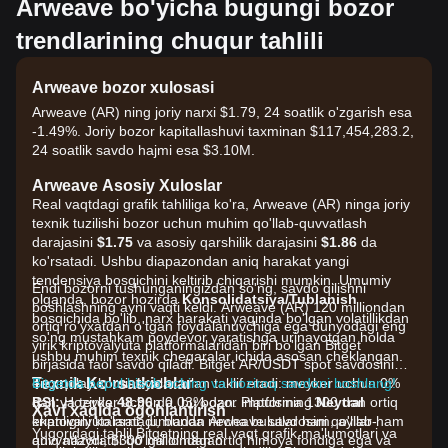
Arweave bo'yicha bugungi bozor
trendlarining chuqur tahlili
Arweave bozor xulosasi
Arweave (AR) ning joriy narxi $1.79, 24 soatlik o'zgarish esa
-1.49%. Joriy bozor kapitallashuvi taxminan $117,454,283.2,
24 soatlik savdo hajmi esa $3.10M.
Arweave Asosiy Xuloslar
Real vaqtdagi grafik tahliliga ko'ra, Arweave (AR) ninga joriy
texnik tuzilishi bozor uchun muhim qo'llab-quvvatlash
darajasini
$1.75
va asosiy qarshilik darajasini
$1.86
da
ko'rsatadi. Ushbu diapazondan aniq harakat yangi
tendensiya bosqichini keltirib chiqarishi mumkin. Umumiy
Endi bozorni tushunganingizdan so'ng, savdo qilishni
olganda, bozor hozirda
Konsolidatsiya/Tublanish
boshlashning ayni vaqti keldi. Arweave (AR) 120 milliondan
bosqichida bo'lib, narx harakati yaqinda bo'lgan volatillikdan
ortiq ro'yxatdan o'tgan foydalanuvchiga ega dunyodagi eng
so'ng mustahkam poydevor yaratishga urinayotgan holda
yirik kriptovalyuta platformalaridan biri bo'lgan Bitget
ushbu muhim texnik chegaralar ichida asosan cheklangan.
birjasida faol savdo qiladi. Bitget AR/USDT spot savdosini
Texnik Ko'rsatkichlar
eng qulay komissiyalar bilan taklif etadi: meyker uchun 0%
Bitgetda bepul hisob oching va hoziroq savdoni boshlang!
RSI:
dan va teyker uchun 0.03% dan. Platforma 1300 dan ortiq
Hozirda
48.96
da, bu bozor impulsining
Neytral
Xavf xaqida ogohlantirish
ekanligini ko'rsatadi, bunda necha bulutlar ham, ayilar ham
kriptovalyutalarni, jumladan Arweave savdosini qo'llab-
Yuqoridagi tahlil Bitgetning real vaqt grafik ma'lumotlari va
aniq nazoratni qo'lga olmagan.
quvvatlaydi, $300 milliondan ortiq himoya fondiga ega va