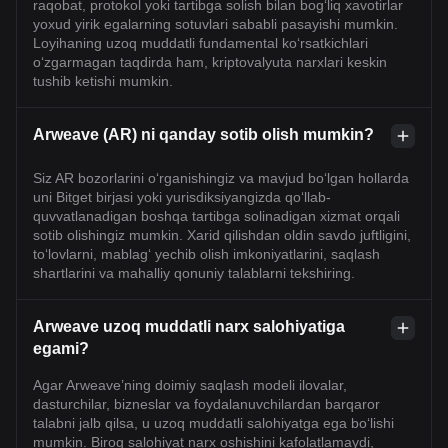
raqobat, protokol yoki tartibga solish bilan bog‘liq xavotirlar
yoxud yirik egalarning sotuvlari sababli pasayishi mumkin.
Loyihaning uzoq muddatli fundamental ko‘rsatkichlari
o‘zgarmagan taqdirda ham, kriptovalyuta narxlari keskin
tushib ketishi mumkin.
Arweave (AR) ni qanday sotib olish mumkin?
Siz AR bozorlarini o‘rganishingiz va mavjud bo‘lgan hollarda
uni Bitget birjasi yoki yurisdiksiyangizda qo‘llab-
quvvatlanadigan boshqa tartibga solinadigan xizmat orqali
sotib olishingiz mumkin. Xarid qilishdan oldin savdo juftligini,
to‘lovlarni, mablag‘ yechib olish imkoniyatlarini, saqlash
shartlarini va mahalliy qonuniy talablarni tekshiring.
Arweave uzoq muddatli narx salohiyatiga
egami?
Agar Arweave’ning doimiy saqlash modeli ilovalar,
dasturchilar, bizneslar va foydalanuvchilardan barqaror
talabni jalb qilsa, u uzoq muddatli salohiyatga ega bo‘lishi
mumkin. Biroq salohiyat narx oshishini kafolatlamaydi,