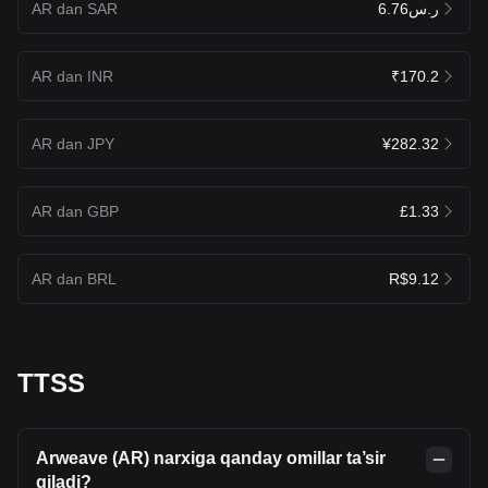
AR dan SAR
ر.س6.76
AR dan INR
₹170.2
AR dan JPY
¥282.32
AR dan GBP
£1.33
AR dan BRL
R$9.12
TTSS
Arweave (AR) narxiga qanday omillar ta’sir
qiladi?