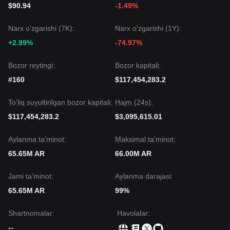
Tahlilchilar o'rtasidagi umumiy konsensus shundaki, garchi
$90.94
-1.49%
Arweave yaqin kelajakda davom etuvchi diapazon cheklovli
volatillikka duch kelishi mumkin bo'lsa-da,
$1.75
dagi muhim
Narx o'zgarishi (7K):
Narx o'zgarishi (1Y):
qo'llab-quvvatlashni saqlab qolish hal qiluvchi ahamiyatga
+2.99%
-74.97%
ega. Agar bu daraja ushlab tursa, o'rta muddatli tendensiya
asta-sekin tiklanish
bosqichiga o'tishi kutilmoqda.
Bozor reytingi:
Bozor kapitali:
#160
$117,454,283.2
To’liq suyultirilgan bozor kapitali:
Hajm (24s):
$117,454,283.2
$3,095,615.01
Aylanma ta'minot:
Maksimal ta'minot:
65.65M AR
66.00M AR
Jami ta'minot:
Aylanma darajasi:
65.65M AR
99%
Shartnomalar
:
Havolalar
:
--