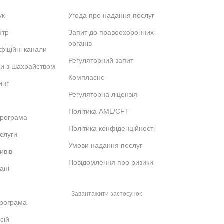
ук
Угода про надання послуг
нтр
Запит до правоохоронних
органів
фіційні канали
Регуляторний запит
би з шахрайством
Комплаєнс
инг
Регуляторна ліцензія
Політика AML/CFT
програма
Політика конфіденційності
ослуги
Умови надання послуг
ивів
Повідомлення про ризики
ані
Завантажити застосунок
рограма
сій