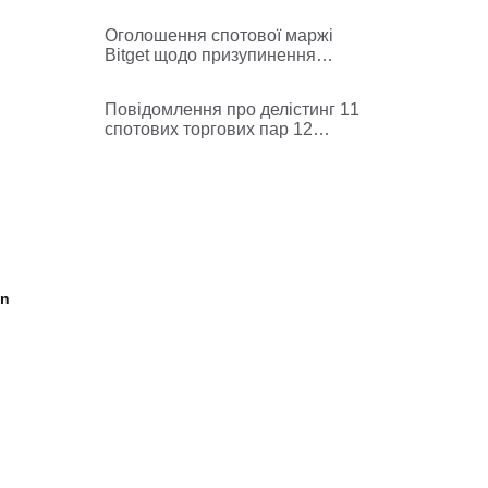
та повʼязані з ними послуги
Оголошення спотової маржі
Bitget щодо призупинення
послуг маржинальної торгівлі
TON/USDT, TON/USDC
Повідомлення про делістинг 11
спотових торгових пар 12
червня 2026 р.
on