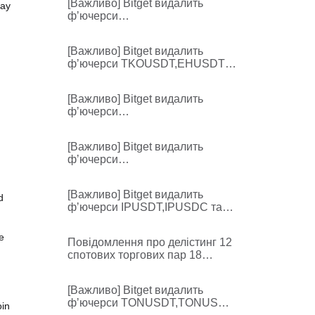
[Важливо] Bitget видалить
May
VANRY/USDT
фʼючерси
VANRYUSDT,HFTUSDT,ACXUS
DT та повʼязані з ними послуги
[Важливо] Bitget видалить
фʼючерси TKOUSDT,EHUSDT
та повʼязані з ними послуги
[Важливо] Bitget видалить
фʼючерси
TRXUSD,BCHUSD,AAVEUSD,S
,
UIUSD,XLMUSD та повʼязані з
[Важливо] Bitget видалить
ними послуги
фʼючерси
LTCUSD,DOTUSD,UNIUSD,FIL
USD,ETCUSD та повʼязані з
[Важливо] Bitget видалить
ними послуги
d
фʼючерси IPUSDT,IPUSDC та
повʼязані з ними послуги
e
Повідомлення про делістинг 12
h
спотових торгових пар 18
червня 2026 р.
[Важливо] Bitget видалить
фʼючерси TONUSDT,TONUSDC
oin