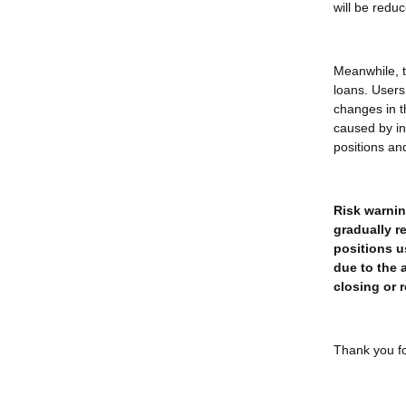
will be reduc
Meanwhile, th
loans. Users 
changes in t
caused by inv
positions an
Risk warnin
gradually r
positions u
due to the 
closing or 
Thank you fo