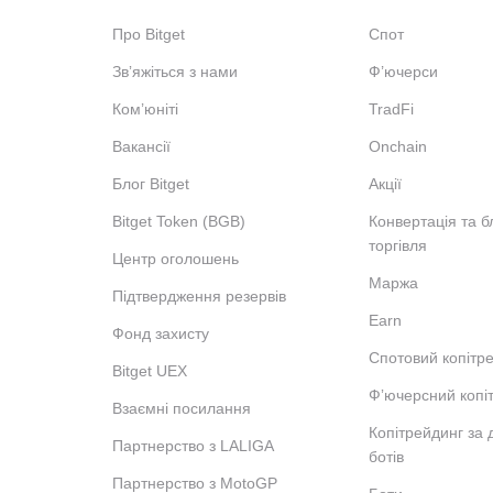
Про Bitget
Спот
Звʼяжіться з нами
Ф’ючерси
Ком’юніті
TradFi
Вакансії
Onchain
Блог Bitget
Акції
Bitget Token (BGB)
Конвертація та б
торгівля
Центр оголошень
Маржа
Підтвердження резервів
Earn
Фонд захисту
Спотовий копітр
Bitget UEX
Фʼючерсний копі
Взаємні посилання
Копітрейдинг за
Партнерство з LALIGA
ботів
Партнерство з MotoGP