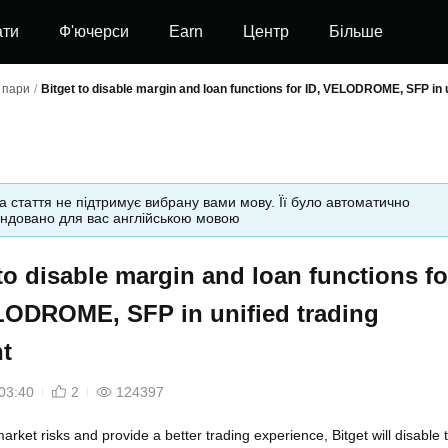
ати
Ф'ючерси
Earn
Центр
Більше
ї пари
/
Bitget to disable margin and loan functions for ID, VELODROME, SFP in 
а стаття не підтримує вибрану вами мову. Її було автоматично
ндовано для вас англійською мовою
to disable margin and loan functions fo
LODROME, SFP in unified trading
t
03:40
2
124397
arket risks and provide a better trading experience, Bitget will disable 