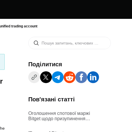
unified trading account
Поділитися
r
Пов'язані статті
Оголошення спотової маржі
Bitget щодо призупинення
послуг маржинальної торгівлі
the
ACX/USDT, HFT/USDT,