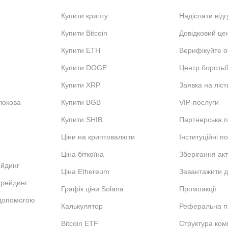
Купити крипту
Надіслати відг
Купити Bitcoin
Довідковий це
Купити ETH
Верифікуйте о
Купити DOGE
Центр бороть
Купити XRP
Заявка на ліст
локова
Купити BGB
VIP-послуги
Купити SHIB
Партнерська 
Ціни на криптовалюти
Інституційні п
Ціна біткоїна
Зберігання акт
ейдинг
Ціна Ethereum
Завантажити д
трейдинг
Графік ціни Solana
Промоакції
 допомогою
Калькулятор
Реферальна п
Bitcoin ETF
Структура комі