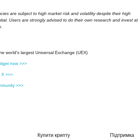
ies are subject to high market risk and volatility despite their high
tial. Users are strongly advised to do their own research and invest at
k.
 the world's largest Universal Exchange (UEX)
itget now >>>
n X >>>
mmunity >>>
Купити крипту
Підтримка