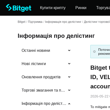
Купити крипту
Ринки
Торгув
Bitget
/
Підтримка
/
Інформація про делістинг
/
Делістинг торгово
Інформація про делістинг
Поточн
Останні новини
рекоме
Нові лістинги
Bitget 
ID, VE
Оновлення продуктів
accoun
Торгові змагання та події
2026-05-22 
Інформація про делістинг
To mitigate m