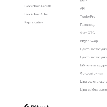
Боти
Blockchain4Youth
API
Blockchain4Her
TraderPro
Карта сайту
Гаманець
Фіат OTC
Bitget Swap
Центр застосункі
Центр застосункі
Бібліотека аірдро
Фондові ринки
Ціна золота сьог
Ціна срібла сього