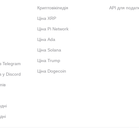
Криптовікіпедія
API для податк
Ціна XRP
Ціна Pi Network
Ціна Ada
Ціна Solana
Ціна Trump
в Telegram
Ціна Dogecoin
в у Discord
пів
одні
дні