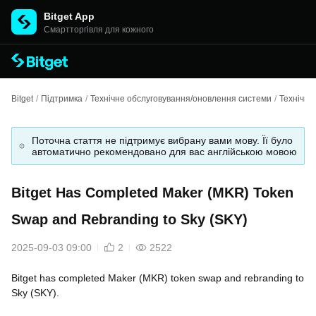
Bitget App
Cмартторгівля для кожного
Bitget
/
Підтримка
/
Технічне обслуговування/оновлення системи
/
Технічне
Поточна стаття не підтримує вибрану вами мову. Її було
автоматично рекомендовано для вас англійською мовою
Bitget Has Completed Maker (MKR) Token
Swap and Rebranding to Sky (SKY)
2025-09-03 09:00
2
2522
Bitget has completed Maker (MKR) token swap and rebranding to
Sky (SKY).