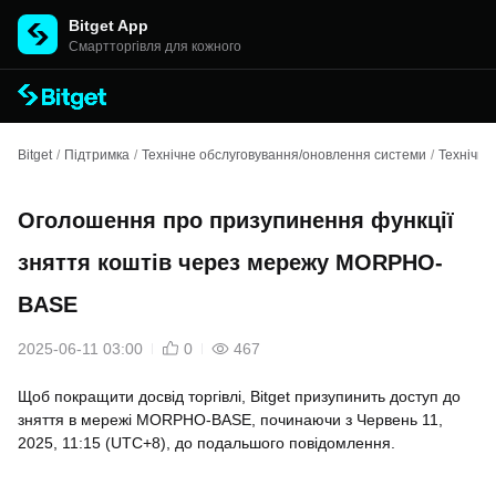
Bitget App
Cмартторгівля для кожного
Bitget
/
Підтримка
/
Технічне обслуговування/оновлення системи
/
Технічне
Оголошення про призупинення функції
зняття коштів через мережу MORPHO-
BASE
2025-06-11 03:00
0
467
Щоб покращити досвід торгівлі, Bitget призупинить доступ до
зняття в мережі MORPHO-BASE, починаючи з Червень 11,
2025, 11:15 (UTC+8), до подальшого повідомлення.