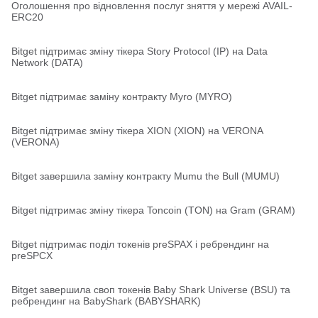
Оголошення про відновлення послуг зняття у мережі AVAIL-
ERC20
Bitget підтримає зміну тікера Story Protocol (IP) на Data
Network (DATA)
Bitget підтримає заміну контракту Myro (MYRO)
Bitget підтримає зміну тікера XION (XION) на VERONA
(VERONA)
Bitget завершила заміну контракту Mumu the Bull (MUMU)
Bitget підтримає зміну тікера Toncoin (TON) на Gram (GRAM)
Bitget підтримає поділ токенів preSPAX і ребрендинг на
preSPCX
Bitget завершила своп токенів Baby Shark Universe (BSU) та
ребрендинг на BabyShark (BABYSHARK)