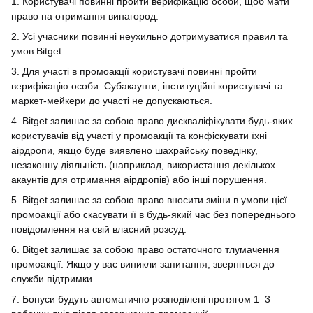
1. Користувачі повинні пройти верифікацію особи, щоб мати
право на отримання винагород.
2. Усі учасники повинні неухильно дотримуватися правил та
умов Bitget.
3. Для участі в промоакції користувачі повинні пройти
верифікацію особи. Субакаунти, інституційні користувачі та
маркет-мейкери до участі не допускаються.
4. Bitget залишає за собою право дискваліфікувати будь-яких
користувачів від участі у промоакції та конфіскувати їхні
аірдропи, якщо буде виявлено шахрайську поведінку,
незаконну діяльність (наприклад, використання декількох
акаунтів для отримання аірдропів) або інші порушення.
5. Bitget залишає за собою право вносити зміни в умови цієї
промоакції або скасувати її в будь-який час без попереднього
повідомлення на свій власний розсуд.
6. Bitget залишає за собою право остаточного тлумачення
промоакції. Якщо у вас виникли запитання, зверніться до
служби підтримки.
7. Бонуси будуть автоматично розподілені протягом 1–3