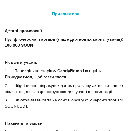
Приєднатися
Деталі промоакції:
Пул фʼючерсної торгівлі (лише для нових користувачів):
100 000 SOON
Як взяти участь
1.
Перейдіть на сторінку
CandyBomb
і клацніть
Приєднатися
, щоб взяти участь.
2.
Bitget почне підрахунок даних про вашу активність лише
після того, як ви зареєструєтеся для участі в промоакції.
3.
Ви отримаєте бали на основі обсягу фʼючерсної торгівлі
SOONUSDT.
Правила та умови