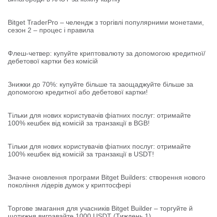
Bitget TraderPro – челендж з торгівлі популярними монетами,
сезон 2 – процес і правила
Флеш-четвер: купуйте криптовалюту за допомогою кредитної/
дебетової картки без комісій
Знижки до 70%: купуйте більше та заощаджуйте більше за
допомогою кредитної або дебетової картки!
Тільки для нових користувачів фіатних послуг: отримайте
100% кешбек від комісій за транзакції в BGB!
Тільки для нових користувачів фіатних послуг: отримайте
100% кешбек від комісій за транзакції в USDT!
Значне оновлення програми Bitget Builders: створення нового
покоління лідерів думок у криптосфері
Торгове змагання для учасників Bitget Builder – торгуйте й
щотижня вигравайте 1000 USDT (Тиждень 1)