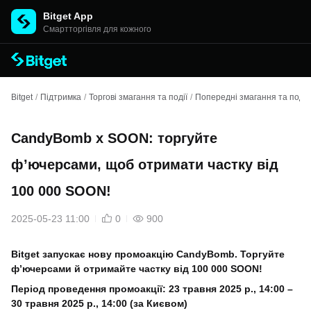
Bitget App
Cмартторгівля для кожного
Bitget
/
Підтримка
/
Торгові змагання та події
/
Попередні змагання та події
CandyBomb x SOON: торгуйте
ф’ючерсами, щоб отримати частку від
100 000 SOON!
2025-05-23 11:00
0
900
Bitget запускає нову промоакцію CandyBomb. Торгуйте
ф’ючерсами й отримайте частку від 100 000 SOON!
Період проведення промоакції:
23 травня 2025 р., 14:00 –
30 травня 2025 р., 14:00 (за Києвом)