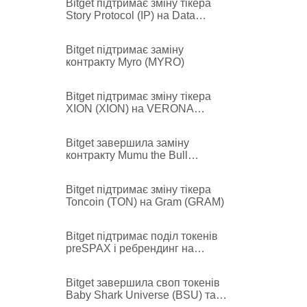
Bitget підтримає зміну тікера
Story Protocol (IP) на Data
Network (DATA)
Bitget підтримає заміну
контракту Myro (MYRO)
Bitget підтримає зміну тікера
XION (XION) на VERONA
(VERONA)
Bitget завершила заміну
контракту Mumu the Bull
(MUMU)
Bitget підтримає зміну тікера
Toncoin (TON) на Gram (GRAM)
Bitget підтримає поділ токенів
preSPAX і ребрендинг на
preSPCX
Bitget завершила своп токенів
Baby Shark Universe (BSU) та