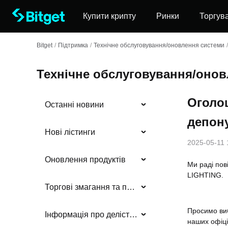
Купити крипту
Ринки
Торгув
Bitget
/
Підтримка
/
Технічне обслуговування/оновлення системи
/
Технічне обслуговування/оно
Оголо
Останні новини
депон
Нові лістинги
2025-05-11 
Оновлення продуктів
Ми раді пов
LIGHTING.
Торгові змагання та події
Просимо виб
Інформація про делістинг
наших офіці