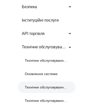
Безпека
Інституційні послуги
API торгівля
Технічне обслуговування/оновлення системи
Технічне обслуговування для активу
Оновлення системи
Технічне обслуговування – спот
Технічне обслуговування – фʼючерси