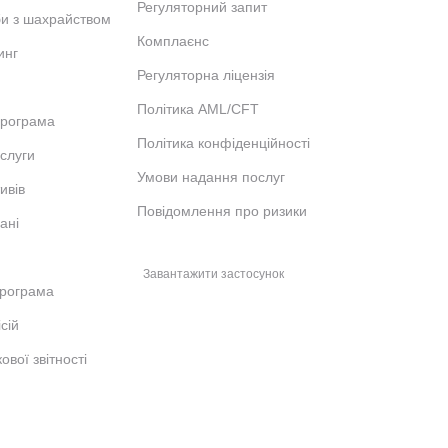
Регуляторний запит
би з шахрайством
Комплаєнс
инг
Регуляторна ліцензія
Політика AML/CFT
програма
Політика конфіденційності
ослуги
Умови надання послуг
ивів
Повідомлення про ризики
ані
Завантажити застосунок
рограма
сій
ової звітності