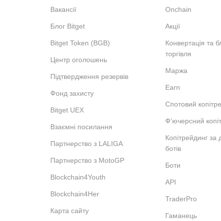
Вакансії
Onchain
Блог Bitget
Акції
Bitget Token (BGB)
Конвертація та б
торгівля
Центр оголошень
Маржа
Підтвердження резервів
Earn
Фонд захисту
Спотовий копітр
Bitget UEX
Фʼючерсний копі
Взаємні посилання
Копітрейдинг за
Партнерство з LALIGA
ботів
Партнерство з MotoGP
Боти
Blockchain4Youth
API
Blockchain4Her
TraderPro
Карта сайту
Гаманець