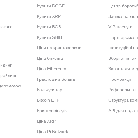
Купити DOGE
Центр бороть
Купити XRP
Заявка на ліст
локова
Купити BGB
VIP-послуги
Купити SHIB
Партнерська 
Ціни на криптовалюти
Інституційні п
Ціна біткоїна
Зберігання акт
ейдинг
Ціна Ethereum
Завантажити д
трейдинг
Графік ціни Solana
Промоакції
 допомогою
Калькулятор
Реферальна п
Bitcoin ETF
Структура комі
Криптовікіпедія
API для податк
Ціна XRP
Ціна Pi Network