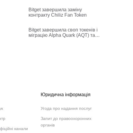
ребрендинг на BabyShark
(BABYSHARK)
Bitget завершила заміну
контракту Chiliz Fan Token
Bitget завершила своп токенів і
міграцію Alpha Quark (AQT) та
Aergo (AERGO) на House Party
Protocol (HPP)
Юридична інформація
ук
Угода про надання послуг
нтр
Запит до правоохоронних
органів
фіційні канали