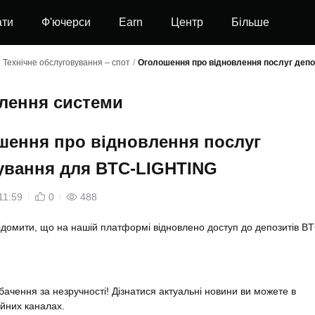
ати
Ф'ючерси
Earn
Центр
Більше
Технічне обслуговування – спот
/
Оголошення про відновлення послуг деп
влення системи
шення про відновлення послуг
ування для BTC-LIGHTING
11:59
0
488
ідомити, що на нашій платформі відновлено доступ до депозитів BT
ачення за незручності! Дізнатися актуальні новини ви можете в
йних каналах.