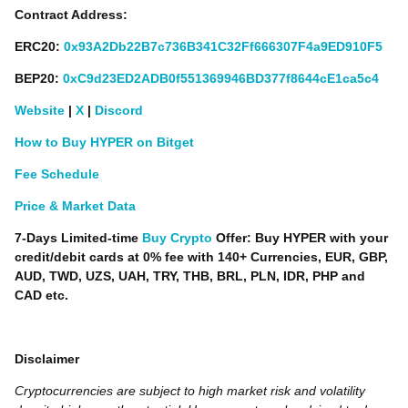
Contract Address:
ERC20:
0x93A2Db22B7c736B341C32Ff666307F4a9ED910F5
BEP20:
0xC9d23ED2ADB0f551369946BD377f8644cE1ca5c4
Website
|
X
|
Discord
How to Buy HYPER on Bitget
Fee Schedule
Price & Market Data
7-Days Limited-time
Buy Crypto
Offer: Buy HYPER with your
credit/debit cards at 0% fee with 140+ Currencies, EUR, GBP,
AUD, TWD, UZS, UAH, TRY, THB, BRL, PLN, IDR, PHP and
CAD etc.
Disclaimer
Cryptocurrencies are subject to high market risk and volatility