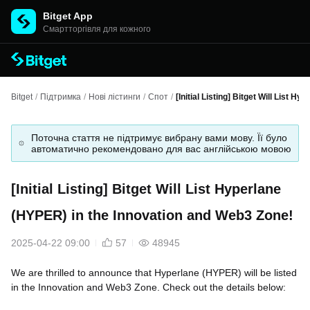
Bitget App
Cмартторгівля для кожного
Bitget
/
Підтримка
/
Нові лістинги
/
Спот
/
[Initial Listing] Bitget Will List 
Поточна стаття не підтримує вибрану вами мову. Її було
автоматично рекомендовано для вас англійською мовою
[Initial Listing] Bitget Will List Hyperlane
(HYPER) in the Innovation and Web3 Zone!
2025-04-22 09:00
57
48945
We are thrilled to announce that Hyperlane (HYPER) will be listed
in the Innovation and Web3 Zone. Check out the details below: