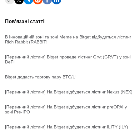
Пов'язані статті
В Інноваційній зоні та зоні Meme на Bitget відбудеться лістинг
Rich Rabbit (RABBIT!
[Первинний лістинг] Bitget проведе лістинг Grvt (GRVT) у зоні
DeFi
Bitget додасть торгову пару BTC/U
[Первинний лістинг] На Bitget відбудеться лістинг Nexus (NEX)
[Первинний лістинг] На Bitget відбудеться лістинг preOPAI у
зоні Pre-IPO
[Первинний лістинг] На Bitget відбудеться лістинг ILITY (ILY)