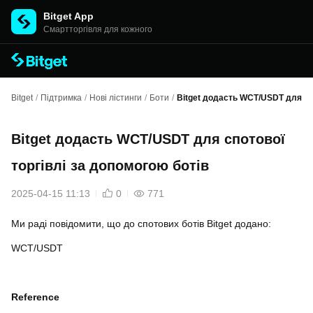
Bitget App
Cмартторгівля для кожного
Bitget
/
Підтримка
/
Нові лістинги
/
Боти
/
Bitget додасть WCT/USDT для спо
Bitget додасть WCT/USDT для спотової
торгівлі за допомогою ботів
2025-04-15 11:13
0
771
Ми раді повідомити, що до спотових ботів Bitget додано:
WCT/USDT
Reference