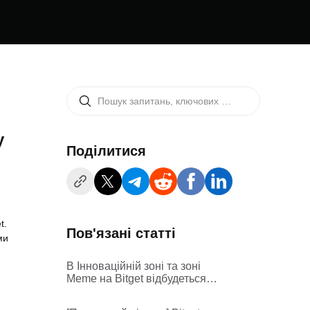
y
Поділитися
t.
Пов'язані статті
ми
В Інноваційній зоні та зоні
Meme на Bitget відбудеться
лістинг Rich Rabbit (RABBIT!