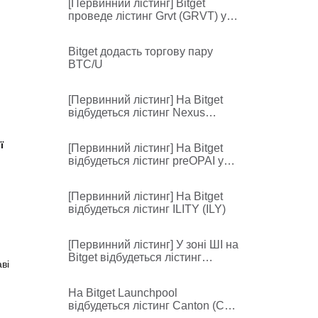
[Первинний лістинг] Bitget
проведе лістинг Grvt (GRVT) у
зоні DeFi
Bitget додасть торгову пару
BTC/U
[Первинний лістинг] На Bitget
відбудеться лістинг Nexus
(NEX)
ї
[Первинний лістинг] На Bitget
відбудеться лістинг preOPAI у
зоні Pre-IPO
[Первинний лістинг] На Bitget
відбудеться лістинг ILITY (ILY)
[Первинний лістинг] У зоні ШІ на
Bitget відбудеться лістинг
ві
Gensyn (AIGENSYN)
На Bitget Launchpool
відбудеться лістинг Canton (CC)