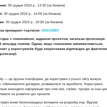
ння:
30 грудня 2024 р., 13:30 (за Києвом)
лі:
30 грудня 2024 р., 14:00 (за Києвом)
ки:
30 грудня 2024 р., 18:00 (за Києвом)
на премаркет-торгівлю:
OGC/USDT
Згідно з токеномікою, наданою проєктом, загальна пропозиція
1 мільярд токенів. Однак, якщо токеноміка змінюватиметься,
монет у користувачів буде скоригована відповідно до фактично
ропозиції.
 — це зручна платформа, де користувачі з усього світу можуть
я, обмінюватися досвідом, розвиватися та заробляти. Користувачі
льки знаходити інформацію про нові ігри, стріми, турніри та інші ціка
пливати на розвиток цих проєктів.
тувач може безпосередньо впливати на розробку ігор. Відгуки