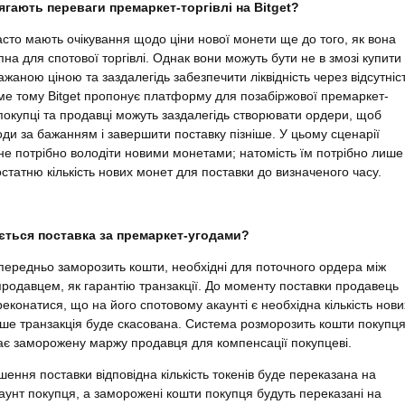
ягають переваги премаркет-торгівлі на Bitget?
асто мають очікування щодо ціни нової монети ще до того, як вона
пна для спотової торгівлі. Однак вони можуть бути не в змозі купити
ажаною ціною та заздалегідь забезпечити ліквідність через відсутніс
ме тому Bitget пропонує платформу для позабіржової премаркет-
е покупці та продавці можуть заздалегідь створювати ордери, щоб
оди за бажанням і завершити поставку пізніше. У цьому сценарії
е потрібно володіти новими монетами; натомість їм потрібно лише
статню кількість нових монет для поставки до визначеного часу.
ється поставка за премаркет-угодами?
ередньо заморозить кошти, необхідні для поточного ордера між
продавцем, як гарантію транзакції. До моменту поставки продавець
еконатися, що на його спотовому акаунті є необхідна кількість нови
акше транзакція буде скасована. Система розморозить кошти покупц
ає заморожену маржу продавця для компенсації покупцеві.
шення поставки відповідна кількість токенів буде переказана на
аунт покупця, а заморожені кошти покупця будуть переказані на