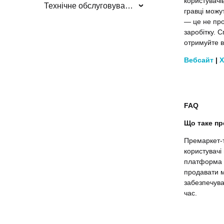
користувачі
Технічне обслуговування/оновлення системи
гравці можу
— це не про
заробітку. 
отримуйте в
Вебсайт
|
X
FAQ
Що таке пр
Премаркет-т
користувачі
платформа д
продавати м
забезпечува
час.