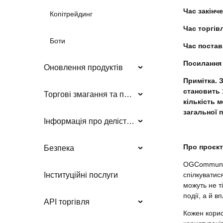
Час закінче
Копітрейдинг
Час торгів
Боти
Час постав
Посилання 
Оновлення продуктів
Примітка. 
становить 
Торгові змагання та події
кількість 
загальної п
Інформація про делістинг
Про проєкт
Безпека
OGCommunity
спілкуватис
Інституційні послуги
можуть не ті
події, а й в
API торгівля
Кожен корис