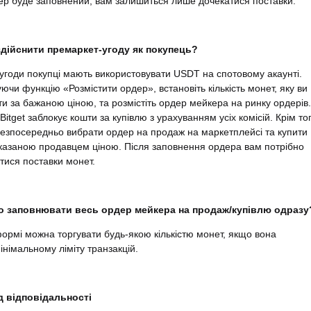
дер буде заповнений, вам залишиться лише дочекатися поставки.
здійснити премаркет-угоду як покупець?
угоди покупці мають використовувати USDT на спотовому акаунті.
ючи функцію «Розмістити ордер», встановіть кількість монет, яку ви
ти за бажаною ціною, та розмістіть ордер мейкера на ринку ордерів.
Bitget заблокує кошти за купівлю з урахуванням усіх комісій. Крім тог
езпосередньо вибрати ордер на продаж на маркетплейсі та купити
казаною продавцем ціною. Після заповнення ордера вам потрібно
тися поставки монет.
о заповнювати весь ордер мейкера на продаж/купівлю одразу
формі можна торгувати будь-якою кількістю монет, якщо вона
інімальному ліміту транзакцій.
д відповідальності