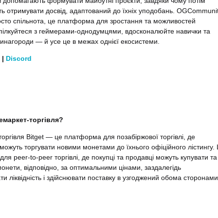
в допомагають формувати майбутні проєкти, завдяки чому потім
ть отримувати досвід, адаптований до їхніх уподобань. OGCommuni
сто спільнота, це платформа для зростання та можливостей
Спілкуйтеся з геймерами-однодумцями, вдосконалюйте навички та
инагороди — й усе це в межах однієї екосистеми.
|
Discord
емаркет-торгівля?
оргівля Bitget — це платформа для позабіржової торгівлі, де
 можуть торгувати новими монетами до їхнього офіційного лістингу.
ля peer-to-peer торгівлі, де покупці та продавці можуть купувати та
онети, відповідно, за оптимальними цінами, заздалегідь
ти ліквідність і здійснювати поставку в узгоджений обома сторонами