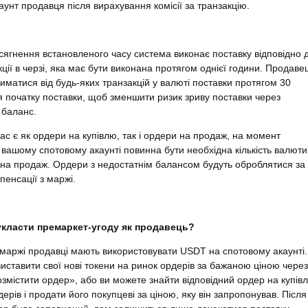
аунт продавця після вирахування комісії за транзакцію.
осягнення встановленого часу система виконає поставку відповідно 
кції в черзі, яка має бути виконана протягом однієї години. Продаве
иматися від будь-яких транзакцій у валюті поставки протягом 30
я початку поставки, щоб зменшити ризик зриву поставки через
 баланс.
вас є як ордери на купівлю, так і ордери на продаж, на момент
 вашому спотовому акаунті повинна бути необхідна кількість валюти
на продаж. Ордери з недостатнім балансом будуть оброблятися за
пенсації з маржі.
укласти премаркет-угоду як продавець?
маржі продавці мають використовувати USDT на спотовому акаунті.
иставити свої нові токени на ринок ордерів за бажаною ціною через
змістити ордер», або ви можете знайти відповідний ордер на купів
ерів і продати його покупцеві за ціною, яку він запропонував. Після