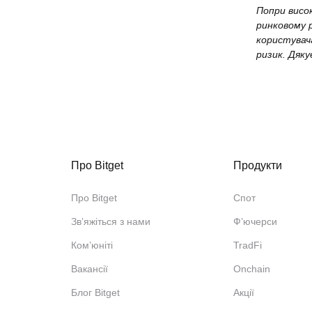
Попри висо
ринковому 
користувач
ризик. Дяку
Про Bitget
Продукти
Про Bitget
Спот
Звʼяжіться з нами
Ф’ючерси
Ком’юніті
TradFi
Вакансії
Onchain
Блог Bitget
Акції