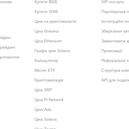
локова
Купити BGB
VIP-послуги
Купити SHIB
Партнерська 
Ціни на криптовалюти
Інституційні п
Ціна біткоїна
Зберігання акт
ейдинг
Ціна Ethereum
Завантажити д
трейдинг
Графік ціни Solana
Промоакції
 допомогою
Калькулятор
Реферальна п
Bitcoin ETF
Структура комі
Криптовікіпедія
API для податк
Ціна XRP
Ціна Pi Network
Ціна Ada
Ціна Solana