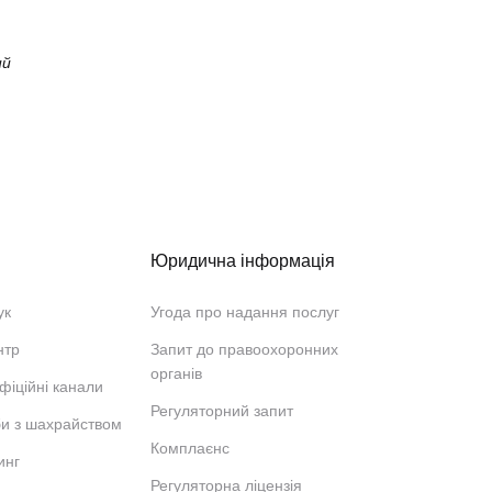
ий
Юридична інформація
ук
Угода про надання послуг
нтр
Запит до правоохоронних
органів
фіційні канали
Регуляторний запит
би з шахрайством
Комплаєнс
инг
Регуляторна ліцензія