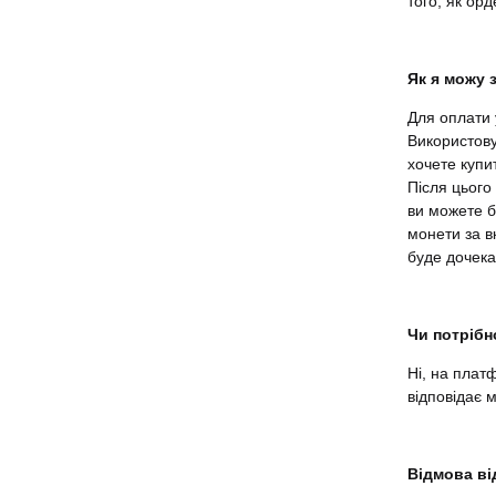
того, як ор
Як я можу 
Для оплати 
Використову
хочете купи
Після цього 
ви можете б
монети за в
буде дочека
Чи потрібн
Ні, на плат
відповідає м
Відмова ві