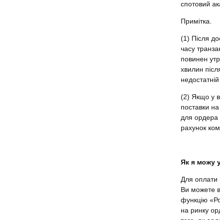
спотовий ак
Примітка.
(1) Після д
часу транза
повинен утр
хвилин післ
недостатній
(2) Якщо у 
поставки на
для ордера 
рахунок ком
Як я можу 
Для оплати 
Ви можете в
функцію «Ро
на ринку орд