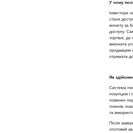
У чому пол
Інвестори ч
стане досту
монету за б
доступу. Са
торгівлі, д
виконати уг
продавцям н
отримати до
Як здійсню
Система поп
покупцем і 
повинен пер
токенів, ін
та використ
Після завер
спотовий ак