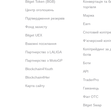
Bitget Token (BGB)
Конвертація та б
торгівля
Центр оголошень
Маржа
Підтвердження резервів
Earn
Фонд захисту
Спотовий копітр
Bitget UEX
Фʼючерсний копі
Взаємні посилання
Копітрейдинг за
Партнерство з LALIGA
ботів
Партнерство з MotoGP
Боти
Blockchain4Youth
API
Blockchain4Her
TraderPro
Карта сайту
Гаманець
Фіат OTC
Bitget Swap