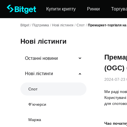
Купити крипту
Ринки
Торгув
Bitget
/
Підтримка
/
Нові лістинги
/
Спот
/
Премаркет-торгівля н
Нові лістинги
Премар
Останні новини
(OGC)
Нові лістинги
2024-07-23 
Спот
Ми раді пов
Користувачі
для спотово
Ф'ючерси
Маржа
Час початк