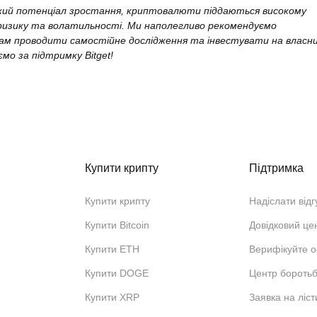
кий потенціал зростання, криптовалюти піддаються високому
ризику та волатильності. Ми наполегливо рекомендуємо
ам проводити самостійне дослідження та інвестувати на власн
ємо за підтримку Bitget!
Купити крипту
Підтримка
Купити крипту
Надіслати відг
Купити Bitcoin
Довідковий це
Купити ETH
Верифікуйте о
Купити DOGE
Центр бороть
Купити XRP
Заявка на ліст