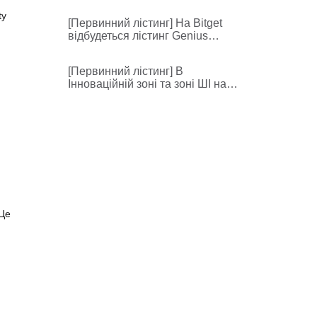
Отримайте частку від 2 792 000
CC
ty
[Первинний лістинг] На Bitget
відбудеться лістинг Genius
(GENIUS)
[Первинний лістинг] В
Інноваційній зоні та зоні ШІ на
Bitget відбудеться лістинг Perle
(PRL)
 Це