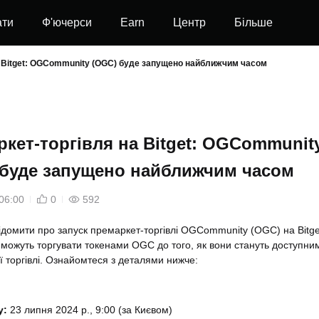
ати
Ф'ючерси
Earn
Центр
Більше
а Bitget: OGCommunity (OGC) буде запущено найближчим часом
кет-торгівля на Bitget: OGCommunit
 буде запущено найближчим часом
06:00
0
592
ідомити про запуск премаркет-торгівлі OGCommunity (OGC) на Bitge
 можуть торгувати токенами OGC до того, як вони стануть доступни
ї торгівлі. Ознайомтеся з деталями нижче:
у:
23 липня 2024 р., 9:00 (за Києвом)