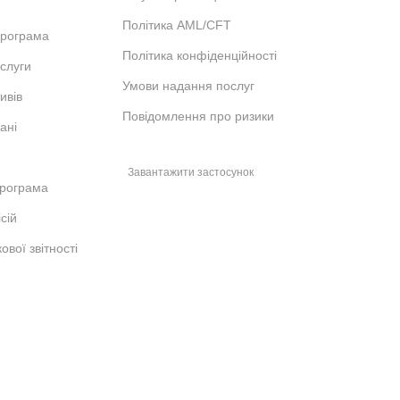
Політика AML/CFT
програма
Політика конфіденційності
ослуги
Умови надання послуг
ивів
Повідомлення про ризики
ані
Завантажити застосунок
рограма
сій
ової звітності