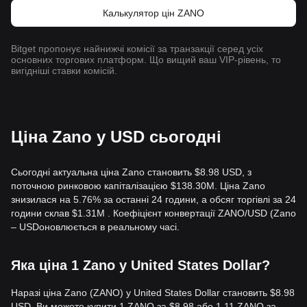
Калькулятор цін ZANO
Bitget пропонує найнижчі комісії за транзакції серед усіх
основних торгових платформ. Що вищий ваш VIP-рівень, то
вигідніші ставки комісій.
Ціна Zano у USD сьогодні
Сьогодні актуальна ціна Zano становить $8.98 USD, з
поточною ринковою капіталізацією $138.30M. Ціна Zano
знизилася на 5.76% за останні 24 години, а обсяг торгівлі за 24
години склав $1.31M . Коефіцієнт конвертації ZANO/USD (Zano
– USDоновлюється в реальному часі.
Яка ціна 1 Zano у United States Dollar?
Наразі ціна Zano (ZANO) у United States Dollar становить $8.98
USD. Ви можете купити 1 ZANO за $8.98 або 1.11 ZANO за