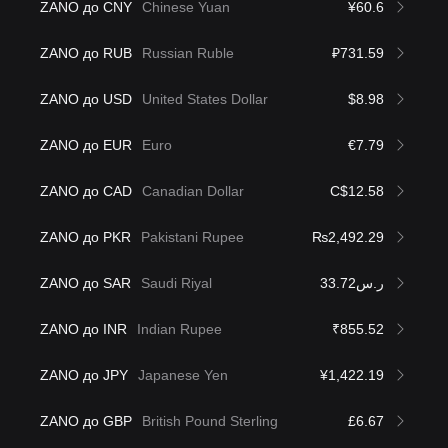
ZANO до CNY
Chinese Yuan
¥60.6
ZANO до RUB
Russian Ruble
₽731.59
ZANO до USD
United States Dollar
$8.98
ZANO до EUR
Euro
€7.79
ZANO до CAD
Canadian Dollar
C$12.58
ZANO до PKR
Pakistani Rupee
₨2,492.29
ZANO до SAR
Saudi Riyal
ر.س33.72
ZANO до INR
Indian Rupee
₹855.52
ZANO до JPY
Japanese Yen
¥1,422.19
ZANO до GBP
British Pound Sterling
£6.67