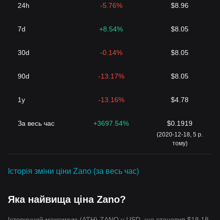
24h
-5.76%
$8.96
7d
+8.54%
$8.05
30d
-0.14%
$8.05
90d
-13.17%
$8.05
1y
-13.16%
$4.78
За весь час
+3697.54%
$0.1919
(2020-12-18, 5 р.
тому)
Історія зміни ціни Zano (за весь час)
Яка найвища ціна Zano?
Історичний максимум (ATH) ZANO у USD, що становив $18.18,