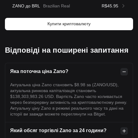
ZANO до BRL
Brazilian Real
R$45.95
Купити криптовалюту
Відповіді на поширені запитання
Яка поточна ціна Zano?
Актуальна ціна Zano становить $8.98 за (ZANO/USD),
актуальна ринкова капіталізація становить
$138,303,983.26 USD. Вартість Zano часто коливається
через безперервну активність на криптовалютному ринку.
Актуальну ціну Zano в режимі реального часу та дані на
історії ви завжди можете переглянути на Bitget.
Який обсяг торгівлі Zano за 24 години?