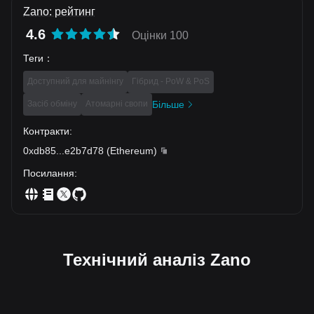
Zano: рейтинг
4.6
Оцінки 100
Теги
：
Доступний для майнінгу
Гібрид - PoW & PoS
Засіб обміну
Атомарні свопи
Більше
Контракти
:
0xdb85
...
e2b7d78
(
Ethereum
)
Посилання
:
Технічний аналіз Zano