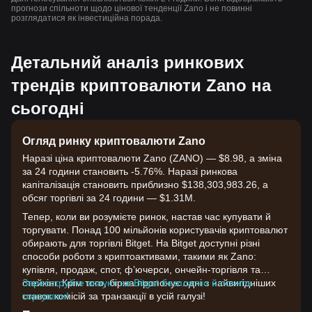
прогнози спільноти щодо цінової тенденції Zano і не повинні
розглядатися як інвестиційна порада.
Детальний аналіз ринкових
трендів криптовалюти Zano на
сьогодні
Огляд ринку криптовалюти Zano
Наразі ціна криптовалюти Zano (ZANO) — $8.98, а зміна
за 24 години становить -5.76%. Наразі ринкова
капіталізація становить приблизно $138,303,983.26, а
обсяг торгівлі за 24 години — $1.31M.
Тепер, коли ви розумієте ринок, настав час купувати й
торгувати. Понад 100 мільйонів користувачів криптовалют
обирають для торгівлі Bitget. На Bitget доступні різні
способи роботи з криптоактивами, такими як Zano:
купівля, продаж, спот, ф’ючерси, ончейн-торгівля та
стейкінг. Крім того, біржа пропонує одні з найвигідніших
Зареєструйте акаунт на Bitget безплатно й почніть
ставок комісій за транзакції в усій галузі!
торгувати!