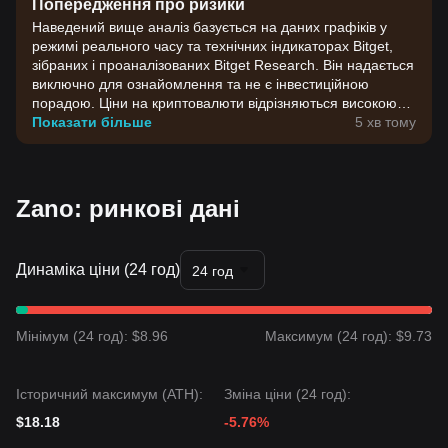
Попередження про ризики
Наведений вище аналіз базується на даних графіків у
режимі реального часу та технічних індикаторах Bitget,
зібраних і проаналізованих Bitget Research. Він надається
виключно для ознайомлення та не є інвестиційною
порадою. Ціни на криптовалюти відрізняються високою
волатильністю. Приймайте інвестиційні рішення,
Показати більше
5 хв тому
враховуючи власну готовність до ризику.
Zano: ринкові дані
Динаміка ціни (24 год)
24 год
Мінімум (24 год): $8.96
Максимум (24 год): $9.73
Історичний максимум (ATH):
Зміна ціни (24 год):
$18.18
-5.76%