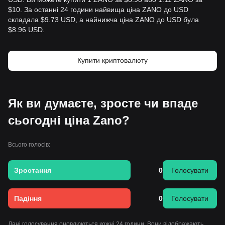
$10. За останні 24 години найвища ціна ZANO до USD
складала $9.73 USD, а найнижча ціна ZANO до USD була
$8.96 USD.
Купити криптовалюту
Як ви думаєте, зросте чи впаде
сьогодні ціна Zano?
Всього голосів:
Зростання
0
Голосувати
Падіння
0
Голосувати
Дані голосування оновлюються кожні 24 години. Вони відображають