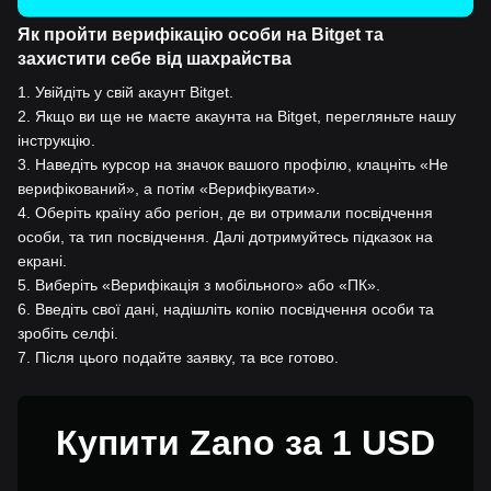
Як пройти верифікацію особи на Bitget та
захистити себе від шахрайства
1
.
Увійдіть у свій акаунт Bitget.
2
.
Якщо ви ще не маєте акаунта на Bitget, перегляньте нашу
інструкцію.
3
.
Наведіть курсор на значок вашого профілю, клацніть «Не
верифікований», а потім «Верифікувати».
4
.
Оберіть країну або регіон, де ви отримали посвідчення
особи, та тип посвідчення. Далі дотримуйтесь підказок на
екрані.
5
.
Виберіть «Верифікація з мобільного» або «ПК».
6
.
Введіть свої дані, надішліть копію посвідчення особи та
зробіть селфі.
7
.
Після цього подайте заявку, та все готово.
Купити Zano за 1 USD