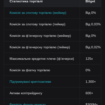
Статистика торгівлі
Bitget
Комісія за спотову торгівлю (мейкер)
Від 0%
Комісія за спотову торгівлю (тейкер)
Від 0,03% (
Комісія за фʼючерсну торгівлю (мейкер)
Від 0%
Комісія за фʼючерсну торгівлю (тейкер)
Від 0,02%
Максимальне кредитне плече (фʼючерси)
125x
Комісія за фіатну торгівлю
0%
Підтримувані криптоактиви
1,300+
Активи копітрейдингу
600+
Вартість фонду захисту
$300M+