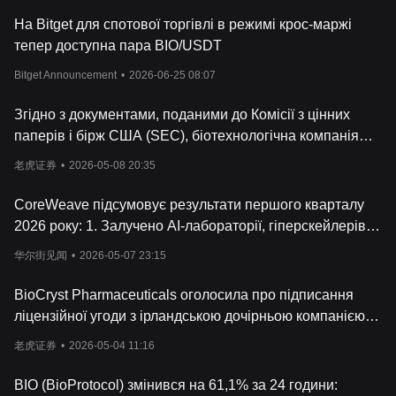
На Bitget для спотової торгівлі в режимі крос-маржі
тепер доступна пара BIO/USDT
Bitget Announcement
•
2026-06-25 08:07
Згідно з документами, поданими до Комісії з цінних
паперів і бірж США (SEC), біотехнологічна компанія
Avai Bio Inc та Ainnova Tech 7 травня 2026 року досягли
老虎证券
•
2026-05-08 20:35
згоди про спільне припинення створеного раніше
спільного підприємства та пов'язаних із ним
CoreWeave підсумовує результати першого кварталу
ліцензійних угод.
2026 року: 1. Залучено AI-лабораторії, гіперскейлерів
та корпоративних клієнтів
华尔街见闻
•
2026-05-07 23:15
BioCryst Pharmaceuticals оголосила про підписання
ліцензійної угоди з ірландською дочірньою компанією
Neopharmed Gentili щодо прав на лікарський засіб
老虎证券
•
2026-05-04 11:16
Navenibart для лікування спадкового
ангіоневротичного набряку в Європі.
BIO (BioProtocol) змінився на 61,1% за 24 години: