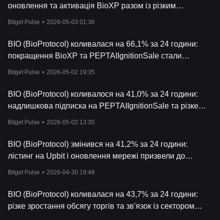
оновлення та активація BioXP разом із різким
зростанням обсягів торгівлі на Upbit стали драйверами
Bitget Pulse
•
2026-05-03 01:36
BIO (BioProtocol) коливалася на 66,1% за 24 години:
покращення BioXP та PEPTAIIgnitionSale стали
драйверами
Bitget Pulse
•
2026-05-02 19:35
BIO (BioProtocol) коливалося на 41,0% за 24 години:
надлишкова підписка на PEPTAIIgnitionSale та різке
зростання обсягів торгівлі стали драйверами
Bitget Pulse
•
2026-05-02 13:35
BIO (BioProtocol) змінився на 41,2% за 24 години:
лістинг на Upbit і оновлення мережі призвели до
високої віддачі
Bitget Pulse
•
2026-04-30 19:48
BIO (BioProtocol) коливалася на 43,7% за 24 години:
різке зростання обсягу торгів та зв'язок із сектором
DeSci стали драйверами