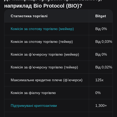
наприклад Bio Protocol (BIO)?
Статистика торгівлі
Bitget
Комісія за спотову торгівлю (мейкер)
Від 0%
Комісія за спотову торгівлю (тейкер)
Від 0,03% (
Комісія за фʼючерсну торгівлю (мейкер)
Від 0%
Комісія за фʼючерсну торгівлю (тейкер)
Від 0,02%
Максимальне кредитне плече (фʼючерси)
125x
Комісія за фіатну торгівлю
0%
Підтримувані криптоактиви
1,300+