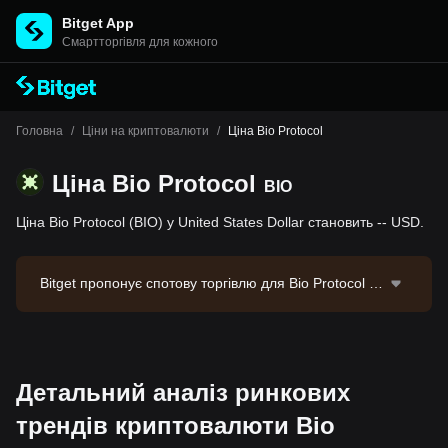
Bitget App
Cмартторгівля для кожного
Головна
/
Ціни на криптовалюти
/
Ціна Bio Protocol
Ціна Bio Protocol
BIO
Ціна Bio Protocol (BIO) у United States Dollar становить -- USD.
Bitget пропонує спотову торгівлю для Bio Protocol че
рез торгову пару BIO/USDT. Актуальна ціна BIO/US
DT становить 0.02342, з обсягом торгівлі за 24 годи
ни $55,305.1. Bio Protocol має ринкову капіталізацію
-- та циркулюючу пропозицію --. Джерело даних: бір
Детальний аналіз ринкових
жа Bitget. Останнє оновлення: 2026-08-06 21:27:21.
трендів криптовалюти Bio