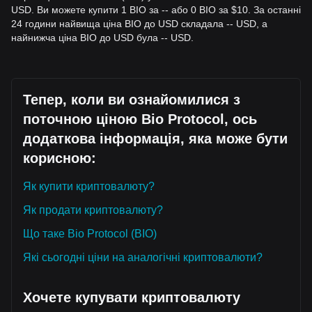
• Або ж зачекайте підтвердженого денного закриття вище
USD. Ви можете купити 1 BIO за -- або 0 BIO за $10. За останні
рівня опору
$0.0285
, щоб упевнитися, що ведмежий
24 години найвища ціна BIO до USD складала -- USD, а
тренд зламано.
найнижча ціна BIO до USD була -- USD.
Інвестори, що слідкують за трендом
• Якщо Bio Protocol проб'є
$0.0250
при високому обсязі,
це може сигналізувати про зміну тренду.
• Наступною цільовою ціною може бути
$0.0295
, з
подальшим розширенням до
$0.0320
.
Тепер, коли ви ознайомилися з
Довгострокові інвестори
поточною ціною Bio Protocol, ось
• Поки ринок тримається вище макроскопічної підтримки
$0.0200
, довгострокова теза щодо DeSci залишається
додаткова інформація, яка може бути
незмінною, що дозволяє поступово накопичувати активи
корисною:
під час фаз консолідації.
Підсумок трендів
Як купити криптовалюту?
Ринковий огляд
З короткострокової перспективи Bio Protocol
Як продати криптовалюту?
демонстрував структуру ціни
Волатильний бічний рух
протягом останніх 7 днів, перевершуючи ширший плоский
Що таке Bio Protocol (BIO)
ринок. Ринкові настрої загалом
Обережно оптимістичні
,
Які сьогодні ціни на аналогічні криптовалюти?
оскільки трейдери очікують пробиття з поточних зон
накопичення.
Перспективи ринку
Хочете купувати криптовалюту
Якщо ціна Bio Protocol проб'є
$0.0250
, наступною
цільовою величиною може стати
$0.0285
.