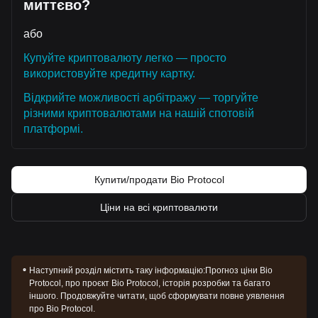
миттєво?
Якщо ціна Bio Protocol впаде нижче
$0.0221
, наступною
цільовою величиною може стати
$0.0200
.
або
Ринковий консенсус
Комплексний аналіз кількох аналітиків свідчить про те,
Купуйте криптовалюту легко — просто
що, хоча Bio Protocol може зіткнутися з короткостроковим
використовуйте кредитну картку.
опором та консолідацією, поки ціна залишатиметься
вище критичної підтримки на рівні
$0.0221
, очікується, що
Відкрийте можливості арбітражу — торгуйте
середньостроковий тренд перейде у фазу
Бичачого
різними криптовалютами на нашій спотовій
Відновлення
, керовану зростанням екосистеми.
платформі.
Купити/продати Bio Protocol
Ціни на всі криптовалюти
Наступний розділ містить таку інформацію:
Прогноз ціни Bio
Protocol, про проєкт Bio Protocol, історія розробки та багато
іншого. Продовжуйте читати, щоб сформувати повне уявлення
про Bio Protocol.