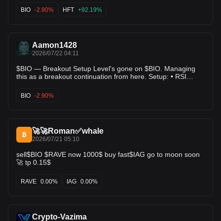
are showing strength. Keep this one on your watchlist $HFT
BIO
-2.90%
HFT
+92.19%
$BLESS
Aamon1428
2026/07/22 04:11
$BIO — Breakout Setup Level's gone on $BIO. Managing
this as a breakout continuation from here. Setup: • RSI
(60.2): in range, nothing stretched • ADX (35.5): backs up
the directional read • Score: 96.0/100 Levels: • Entry:
BIO
-2.90%
$0.027630 • TP1: $0.028801 (+4.2%) • TP2: $0.028840
(+4.4%) • TP3: $0.029970 (+8.5%) • Risk/Reward: 2.50x
This is what a mechanical setup looks like — nothing more.
$BIO's setup is mechanical, not emotional. Details below.
🚀🚀Roman✅whale
#Crypto #Altcoins #BIO
2026/07/21 05:10
sell$BIO $RAVE now 1000$ buy fast$IAG go to moon soon
🚀 tp 0.15$
RAVE
0.00%
IAG
0.00%
Crypto-Vazima