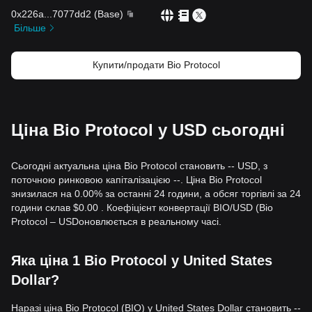
DeSci, де капітал переміщується від проектів,
0x226a
...
7077dd2
(
Base
)
орієнтованих на залізо, до програмного забезпечення та
Більше
дослідницької інфраструктури, створюють попутний вітер
для BIO.
Купити/продати Bio Protocol
Торгові сигнали
Потенційна зона покупки
• Якщо ціна Bio Protocol наблизиться до рівня підтримки
$0.0218 - $0.0224
і покаже чіткий сигнал відскоку, це може
сформувати короткострокову можливість для покупки.
Ціна Bio Protocol у USD сьогодні
• Якщо ціна Bio Protocol проб'є рівень вище
$0.0285
і
супроводжуватиметься збільшенням обсягів торгівлі, це
може підтвердити новий тренд зростання до наступної
Сьогодні актуальна ціна Bio Protocol становить -- USD, з
серйозної перешкоди.
поточною ринковою капіталізацією --. Ціна Bio Protocol
Сценарій ризику
знизилася на 0.00% за останні 24 години, а обсяг торгівлі за 24
• Якщо ціна Bio Protocol впаде нижче
$0.0200
, ринок може
години склав $0.00 . Коефіцієнт конвертації BIO/USD (Bio
увійти в глибшу фазу корекції, потенційно тестуючи річні
Protocol – USDоновлюється в реальному часі.
мінімуми.
Стратегія покупки
Яка ціна 1 Bio Protocol у United States
Консервативні інвестори
• Зачекайте, поки ціна Bio Protocol стабілізується та
Dollar?
утримає рівень підтримки
$0.0224
, перш ніж розглядати
вхід.
Наразі ціна Bio Protocol (BIO) у United States Dollar становить --