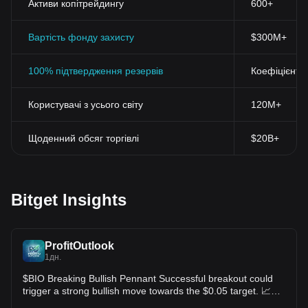
Активи копітрейдингу
600+
Вартість фонду захисту
$300M+
100% підтвердження резервів
Коефіцієнт 
Користувачі з усього світу
120M+
Щоденний обсяг торгівлі
$20B+
Bitget Insights
ProfitOutlook
1дн.
$BIO Breaking Bullish Pennant Successful breakout could
trigger a strong bullish move towards the $0.05 target. 📈
Volume is building, momentum looks promising, and buyers