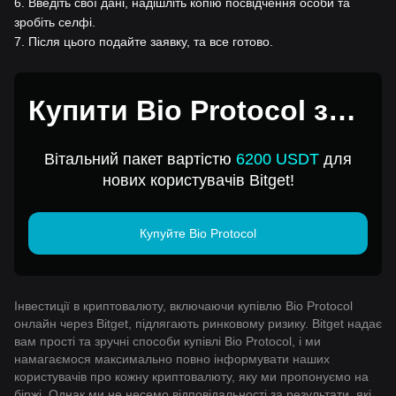
6
.
Введіть свої дані, надішліть копію посвідчення особи та
зробіть селфі.
7
.
Після цього подайте заявку, та все готово.
Купити Bio Protocol за 1
USD
Вітальний пакет вартістю
6200 USDT
для
нових користувачів Bitget!
Купуйте Bio Protocol
Інвестиції в криптовалюту, включаючи купівлю Bio Protocol
онлайн через Bitget, підлягають ринковому ризику. Bitget надає
вам прості та зручні способи купівлі Bio Protocol, і ми
намагаємося максимально повно інформувати наших
користувачів про кожну криптовалюту, яку ми пропонуємо на
біржі. Однак ми не несемо відповідальності за результати, які