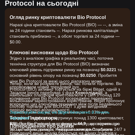
Protocol на сьогодні
Огляд ринку криптовалюти Bio Protocol
Наразі ціна криптовалюти Bio Protocol (BIO) — --, а зміна
за 24 години становить --. Наразі ринкова капіталізація
становить приблизно --, а обсяг торгівлі за 24 години —
$0.00.
Ключові висновки щодо Bio Protocol
Згідно з аналізом графіка в реальному часі, поточна
технічна структура для Bio Protocol (BIO) визначає
ключовий рівень підтримки ринку на позначці
$0.0221
та
основний рівень опору на позначці
$0.0250
. Пробиття
ціни Bio Protocol за межі цього діапазону може
Тепер, коли ви розумієте ринок, час почати торгівлю. Bio
спровокувати новий трендовий рух.
Protocol (BIO) активно торгується на біржі Bitget, одній з
Загалом ринок перебуває у фазі
Консолідації
, а
найбільших платформ криптовалюти у світі з понад 120
коливання ціни Bio Protocol зосереджені переважно
мільйонами зареєстрованих користувачів. Bitget пропонує
всередині цих ключових технічних меж після недавнього
спотову торгівлю для BIO/USDT з дуже вигідними
періоду високої волатильності.
ставками комісій, від 0% для мейкерів і 0.03% для
Зареєструйте акаунт на Bitget безплатно й почніть
Технічні індикатори
тейкерів. Платформа підтримує понад 1300 криптовалют,
торгувати!
RSI:
зокрема Bio Protocol, має фонд захисту, що перевищує
Поточне значення становить
44,9
, що свідчить про
Попередження про ризики
те, що імпульс ринку є
300 мільйонів доларів, і надає можливість торгувати 24/7 з
Нейтральним до Слабкого
.
Наведений вище аналіз базується на даних графіків у