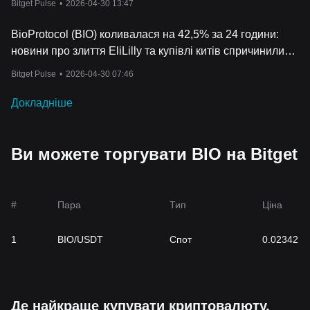
Bitget Pulse
•
2026-04-30 13:47
BioProtocol (BIO) коливалася на 42,5% за 24 години:
новини про злиття EliLilly та купівлі китів спричинили
відновлення
Bitget Pulse
•
2026-04-30 07:46
Докладніше
Ви можете торгувати BIO на Bitget
#
Пара
Тип
Ціна
1
BIO/USDT
Спот
0.02342
Де найкраще купувати криптовалюту,