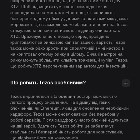
підкреслити його потенціал, що впливатиме й на ціну
XTZ. Щоб підвищити сумісність, команда Tezos
зосередилася на мостах з Ethereum, які сприяють
безперешкодному обміну даними та активами між двома
мережами. Ця взаємодія може збільшити попит на Tezos,
стимулюючи ончейн-активність і підвищуючи вартість
XTZ. Враховуючи його позицію серед провідних
криптовалют за ринковою капіталізацією, вартість Tezos
також може різко зрости при сприятливій зміні настроїв
на криптовалютному ринку в цілому. Бичачі настрої на
ринку можуть збільшити кількість транзакцій купівлі Tezos,
що робить XTZ перспективним варіантом для інвестицій.
Що робить Tezos особливим?
Tezos вирізняється в блокчейн-просторі можливістю
легкого процесу оновлення. На відміну від таких
блокчейнів, як Ethereum, яким для оновлення необхідний
хардфорк, Tezos може оновлюватися без перебоїв у
роботі сервісів. Після хардфорку часто блокчейн ділиться
на дві версії. Здатність Tezos обійти це забезпечує
стабільність і безперебійність роботи для користувачів,
що відрізняє його від конкурентів.