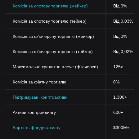
Комісія за спотову торгівлю (мейкер)
Від 0%
Комісія за спотову торгівлю (тейкер)
Від 0,03% (
Комісія за фʼючерсну торгівлю (мейкер)
Від 0%
Комісія за фʼючерсну торгівлю (тейкер)
Від 0,02%
Максимальне кредитне плече (фʼючерси)
125x
Комісія за фіатну торгівлю
0%
Підтримувані криптоактиви
1,300+
Активи копітрейдингу
600+
Вартість фонду захисту
$300M+