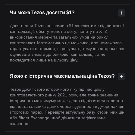
Чи може Tezos досягти $1?
Досягнення Tezos позначки в $1 залежатиме від ринкової
капіталізації, обсягу монет в обігу, попиту на XTZ,
використання мережі та загальних умов на ринку
криптовалют. Математично це можливо, але неможливо
гарантувати ні терміни, ні результат, тому інвесторам слід
оцінювати вимоги до ринкової капіталізації, а не
покладатися лише на цільову ціну.
Якою є історична максимальна ціна Tezos?
Tezos досяг свого історичного піку під час циклу
криптовалютного ринку 2021 року, але точне значення
історичного максимуму може дещо відрізнятися залежно
від постачальника даних через відмінності в джерелах цін
і торгових парах. Перевірте актуальну базу історичних цін
або Bitget Exchange, щоб дізнатися зафіксоване
значення.