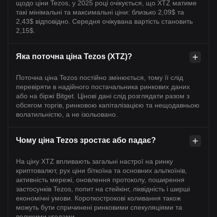
щодо ціни Tezos, у 2025 році очікується, що XTZ матиме
такі мінімальні та максимальні ціни: близько 2,09$ та
2,43$ відповідно. Середня очікувана вартість становить
2,15$.
Яка поточна ціна Tezos (XTZ)?
Поточна ціна Tezos постійно змінюється, тому її слід
перевіряти в надійного постачальника ринкових даних
або на біржі Bitget. Цінові дані слід розглядати разом з
обсягом торгів, ринковою капіталізацією та нещодавньою
волатильністю, а не ізольовано.
Чому ціна Tezos зростає або падає?
На ціну XTZ впливають загальні настрої на ринку
криптовалют, рух ціни біткоїна та основних альткоїнів,
активність мережі, оновлення протоколу, поширення
застосунків Tezos, попит на стейкінг, ліквідність і ширші
економічні умови. Короткострокові коливання також
можуть бути спричинені ринковими спекуляціями та
великими угодами.