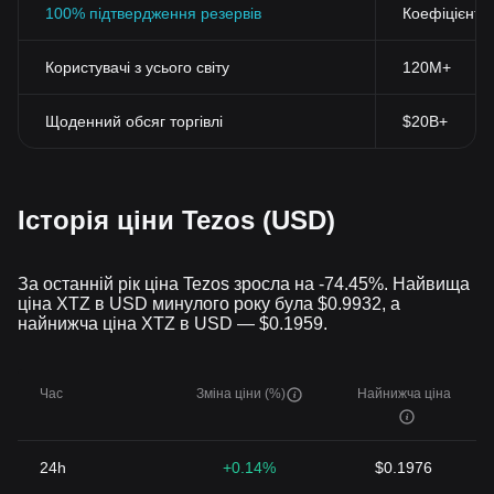
100% підтвердження резервів
Коефіцієнт 
Користувачі з усього світу
120M+
Щоденний обсяг торгівлі
$20B+
Історія ціни Tezos (USD)
За останній рік ціна Tezos зросла на -74.45%. Найвища
ціна XTZ в USD минулого року була $0.9932, а
найнижча ціна XTZ в USD — $0.1959.
Час
Зміна ціни (%)
Найнижча ціна
24h
+0.14%
$0.1976