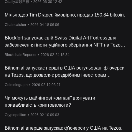
Odaily星球日报
•
2026-06-30 12:42
користувачам заробляти додаткові токени XTZ в якості
винагороди, стимулюючи участь в мережі, безпеку та
Мільярдер Tim Draper, ймовірно, продав 150.84 bitcoin.
управління.
Вплив Tezos на фінанси
Chaincatcher
•
2026-04-18 06:06
Tezos значно вплинув на
фінансову індустрію, адже надав
потужну і адаптивну платформу для децентралізованих
Blockfort запускає свій Swiss Digital Art Fortress для
фінансових програм (DeFi). Його формальна верифікація на
забезпечення інституційного зберігання NFT на Tezos
мові смартконтрактів Michelson зробила його особливо
привабливим для фінансових програм, що вимагають
та Etherlink
BlockchainReporter
•
2026-02-24 15:34
першокласної
безпеки. Численні фінансові установи та
проєкти обрали Tezos в якості кращої блокчейн-платформи
Bitnomial запускає перші в США регульовані ф'ючерси
для DeFi-проєктів, токенізованих активів і пропозицій токенів
безпеки (STO). Можливість створювати токенізовані активи і
на Tezos, що дозволяє роздрібним інвесторам
управляти ними на Tezos відкрила нові м
ожливості для
отримати доступ до XTZ
Cointelegraph
•
2026-02-12 03:21
токенізації активів, дробового володіння і підвищення
ліквідності на традиційно неліквідних ринках.
Чи можуть майнінгові компанії врятувати
Крім того, протокол платформи Tezos, що
самодопрацьовується, і ончейн-управління роблять її стійким
привабливість криптовалюти?
довгостроковим рішенням для фінансових про
грпм, які
Cryptopolitan
•
2026-02-10 09:03
вимагають адаптивності і довговічності. У міру того, як
фінансова індустрія все глибше занурюється в потенціал
блокчейн-технології, Tezos стає універсальною і безпечною
Bitnomial вперше запускає ф'ючерси у США на Tezos,