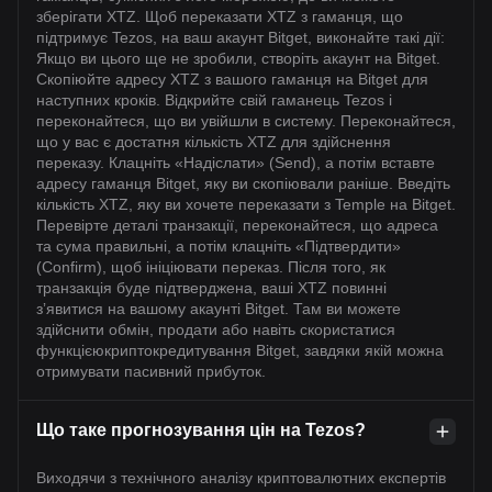
зберігати XTZ. Щоб переказати XTZ з гаманця, що
підтримує Tezos, на ваш акаунт Bitget, виконайте такі дії:
Якщо ви цього ще не зробили, створіть акаунт на Bitget.
Скопіюйте адресу XTZ з вашого гаманця на Bitget для
наступних кроків. Відкрийте свій гаманець Tezos і
переконайтеся, що ви увійшли в систему. Переконайтеся,
що у вас є достатня кількість XTZ для здійснення
переказу. Клацніть «Надіслати» (Send), а потім вставте
адресу гаманця Bitget, яку ви скопіювали раніше. Введіть
кількість XTZ, яку ви хочете переказати з Temple на Bitget.
Перевірте деталі транзакції, переконайтеся, що адреса
та сума правильні, а потім клацніть «Підтвердити»
(Confirm), щоб ініціювати переказ. Після того, як
транзакція буде підтверджена, ваші XTZ повинні
зʼявитися на вашому акаунті Bitget. Там ви можете
здійснити обмін, продати або навіть скористатися
функцієюкриптокредитування Bitget, завдяки якій можна
отримувати пасивний прибуток.
Що таке прогнозування цін на Tezos?
Виходячи з технічного аналізу криптовалютних експертів