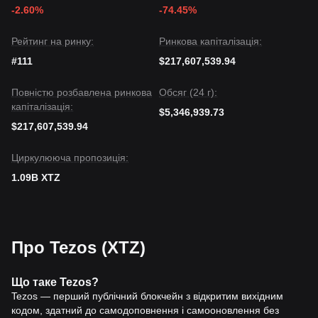
Якщо ціна Tezos впаде нижче
$0.196
, наступною
-2.60%
-74.45%
цільовою ціною може бути
$0.180
.
Ринковий консенсус
Рейтинг на ринку:
Ринкова капіталізація:
Консенсус серед різних аналітиків полягає в тому, що,
хоча Tezos може продовжувати зазнавати волатильності
#111
$217,607,539.94
або консолідації в короткостроковій перспективі, якщо
ціна збережеться вище ключової підтримки
$0.196
,
Повністю розбавлена ринкова
Обсяг (24 г):
середньостроковий тренд може зміститися в бік
капіталізація:
повільного відновлення
по мірі вдосконалення
$5,346,939.73
розвитку екосистеми.
$217,607,539.94
Циркулююча пропозиція:
1.09B XTZ
Про Tezos (XTZ)
Що таке Tezos?
Tezos — перший публічний блокчейн з відкритим вихідним
кодом, здатний до самодоповнення і самооновлення без