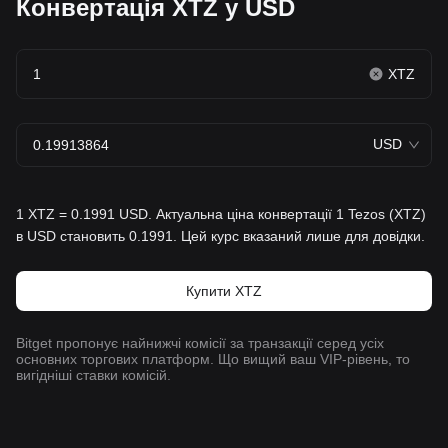
Конвертація XTZ у USD
XTZ
USD
1 XTZ = 0.1991 USD. Актуальна ціна конвертації 1 Tezos (XTZ)
в USD становить 0.1991. Цей курс вказаний лише для довідки.
Купити XTZ
Bitget пропонує найнижчі комісії за транзакції серед усіх
основних торгових платформ. Що вищий ваш VIP-рівень, то
вигідніші ставки комісій.