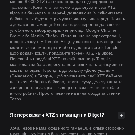
менше 8 000 XTZ і активна нода для підтвердження
транзакцій. Крім того, ви можете делегувати свої XTZ
відомим бейкерам у мережі, дозволяючи їм здійснювати
бейкінг, а ви будете отримувати частку винагород. Почніть
з додавання гаманця Temple як розширення до вашого
улюбленого веббраузера, наприклад, Google Chrome,
Brave або Mozilla Firefox. Якщо ви ще не зареєстровані,
створіть акаунт у Temple. Якщо у вас вже є гаманець, ви
можете легко імпортувати або відновити його в Temple.
Щоб додати кошти, придбайте токени XTZ на Bitget.
Перекажіть придбані XTZ на свій гаманець Temple,
скопіювавши його адресу та вставивши на сторінку зняття
коштів на біржі. Перейдіть до розділу «Делегування»
(Delegation) в Temple, щоб призначити свої XTZ бейкеру
на Tezos. Виберіть бейкера, вкажіть суму делегування та
завершіть транзакцію. Після цього вам вже не потрібно
нічого робити. Просто чекайте на винагороди за стейкінг
Tezos.
Як переказати XTZ з гаманця на Bitget?
Хоча Tezos не має офіційного гаманця, є кілька сторонніх
гаманців, сумісних з його мережею, де ви можете