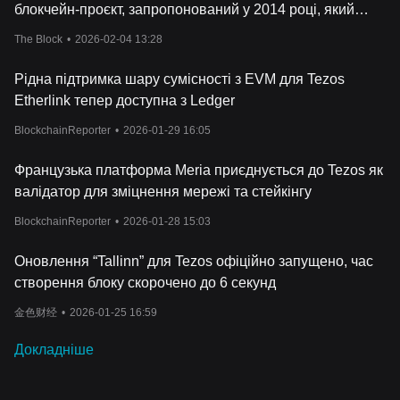
платформою для створення нового покоління фінансових
блокчейн-проєкт, запропонований у 2014 році, який
програм, які можуть розв
иватися відповідно до мінливих
зібрав $232 мільйони під час ICO
потреб і регуляторних ландшафтів.
The Block
•
2026-02-04 13:28
Від чого залежить Ціна Tezos?
У постійно мінливому ландшафті криптовалют ціна Tezos
Рідна підтримка шару сумісності з EVM для Tezos
зайняла помітну нішу, ставши центром обговорення як серед
Etherlink тепер доступна з Ledger
інвесторів-початківців, так і серед досвідчених і
нвесторів.
Історія ціни Tezos (XTZ) окреслює шлях, позначений
BlockchainReporter
•
2026-01-29 16:05
невпинними інноваціями та адаптивністю — рисами, які
позитивно вплинули на ціну токена Tezos.
Французька платформа Meria приєднується до Tezos як
Як блокчейн-мережа, визнана своєю здатністю до
валідатор для зміцнення мережі та стейкінгу
самооновлення, вона привернула до себе величезну уваг
у,
тим самим підвищивши ціну XTZ сьогодні. Ця позитивна
BlockchainReporter
•
2026-01-28 15:03
тенденція пояснюється надійними протоколами управління,
які вправно запобігають хардфоркам — фактору, який часто
Оновлення “Tallinn” для Tezos офіційно запущено, час
розглядається як руйнівний на криптовалютній арені.
створення блоку скорочено до 6 секунд
Інвесторам, які хочуть бути в курсі
прогнозів щодо ціни Tezos,
рекомендується уважно стежити за оновленнями протоколів
金色财经
•
2026-01-25 16:59
управління і технологічними досягненнями, які є важливими
факторами, що визначають прогноз ціни XTZ.
Докладніше
Оновлення ціни Tezos в реальному часі можна відстежувати
на платформах,
що пропонують комплексний аналіз цін на
Tezos. Ці платформи допомагають інвесторам приймати