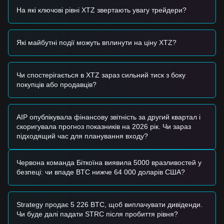
інтерес інвесторів.
На які ключові рівні XTZ звертають увагу трейдери?
Торгові сигнали
На основі поточної технічної структури та ринкового
імпульсу надаються такі рекомендовані торгові стратегії:
Які майбутні події можуть вплинути на ціну XTZ?
Потенційна зона покупки
• Якщо ціна Tezos наблизиться до рівня підтримки
$0.196
і
покаже сигнали розвороту, це може створити
короткострокову можливість для покупки.
Чи спостерігається в XTZ зараз сильний тиск з боку
• Якщо ціна Tezos проб'є
$0.222
зі значним зростанням
покупців або продавців?
обсягу торгів, це може підтвердити новий восходящий
тренд та ралі відскоку.
Сценарій ризику
AIP опублікувала фінансову звітність за другий квартал і
• Якщо ціна Tezos впаде нижче
$0.196
, ринок може увійти
скоригувала прогноз показників на 2026 рік. Чи зараз
в чергову фазу корекції, потенційно тестуючи
підходящий час для планування входу?
психологічний рівень
$0.180
.
Стратегія покупки
Виходячи з поточної структури ринку, пропонуються такі
Червона команда Біткоїна виявила 5000 вразливостей у
рекомендовані стратегії:
безпеці: чи впаде BTC нижче 64 000 доларів США?
Консервативні інвестори
• Зачекайте, поки ціна Tezos скоригується до зони
підтримки
$0.196
, і купуйте партіями після підтвердження
Strategy продає 5 226 BTC, щоб виплачувати дивіденди.
стабільності.
Чи буде далі падати STRC після пробиття рівня?
• Або зачекайте, поки ціна Tezos ефективно проб'є та