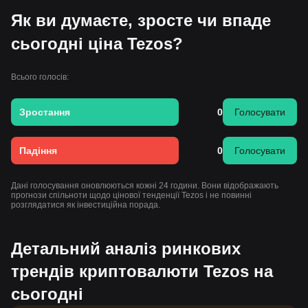
Як ви думаєте, зросте чи впаде
сьогодні ціна Tezos?
Всього голосів:
Зростання
0
Голосувати
Падіння
0
Голосувати
Дані голосування оновлюються кожні 24 години. Вони відображають
прогнози спільноти щодо цінової тенденції Tezos і не повинні
розглядатися як інвестиційна порада.
Детальний аналіз ринкових
трендів криптовалюти Tezos на
сьогодні