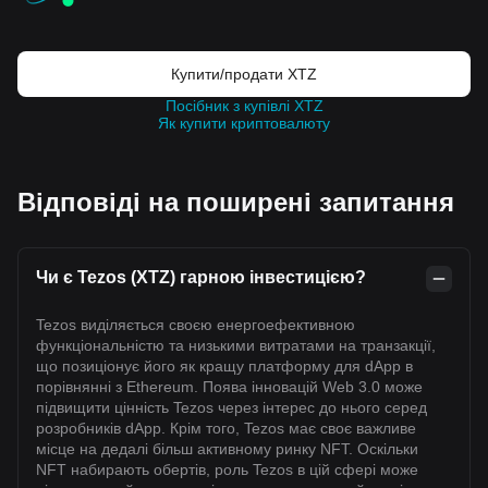
Купити/продати XTZ
Посібник з купівлі XTZ
Як купити криптовалюту
Відповіді на поширені запитання
Чи є Tezos (XTZ) гарною інвестицією?
Tezos виділяється своєю енергоефективною
функціональністю та низькими витратами на транзакції,
що позиціонує його як кращу платформу для dApp в
порівнянні з Ethereum. Поява інновацій Web 3.0 може
підвищити цінність Tezos через інтерес до нього серед
розробників dApp. Крім того, Tezos має своє важливе
місце на дедалі більш активному ринку NFT. Оскільки
NFT набирають обертів, роль Tezos в цій сфері може