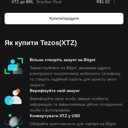
XTZ до BRL
Brazilian Real
R$1.02
Купити/продати
Як купити Tezos(XTZ)
Вільно створіть акаунт на Bitget
Зареєструйтеся на Bitget, вказавши адресу
електронної пошти/номер мобільного телефону,
та створіть надійний пароль для захисту свого
акаунта.
Верифікуйте свій акаунт
Верифікуйте свою особу, ввівши особисту
інформацію та завантаживши дійсне посвідчення
особи з фотографією.
Конвертувати XTZ у USD
Обирайте криптовалюти для торгівлі на Bitget.