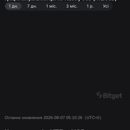
8-07 05:10:26.
1 дн.
7 дн.
1 міс.
3 міс.
1 р.
Усі
Останнє оновлення 2026-08-07 05:10:26
（UTC+0）