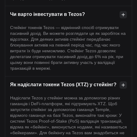
Чи варто інвестувати в Tezos?
Стейкінг токенів Tezos — відмінний спосіб отримувати
пасивний дохід. Ви можете розглядати це як заробіток на
відсотках. Для деяких активів стейкінг передбачає
блокування активів на певний період час, під час якого
витрати їх буде неможливо. Стейкінг Tezos дозволяє
делегатам отримувати пасивний дохід до 6% на рік, при
цьому вони повинні брати активну участь у валідації
транзакцій в мережі.
Як надіслати токени Tezos (XTZ) у стейкінг?
Надіслати Tezos у стейкінг можна за допомогою різних
гаманців і DeFi-платформ, які підтримують XTZ. Щоб
запустити стейкінг за допомогою гаманця Temple,
відомого гаманця на базі Tezos, виконайте такі кроки: У
системі Tezos Proof-of-Stake (PoS) валідація транзакцій,
відома як «бейкінг», виконується нодами, які називаються
«бейкерами». Для бейкінгу на Tezos вам знадобиться не