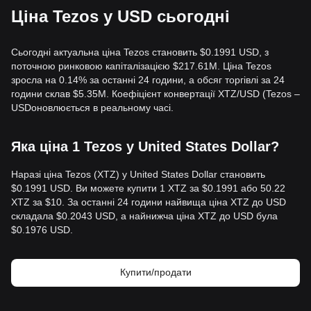
Ціна Tezos у USD сьогодні
Сьогодні актуальна ціна Tezos становить $0.1991 USD, з
поточною ринковою капіталізацією $217.61M. Ціна Tezos
зросла на 0.14% за останні 24 години, а обсяг торгівлі за 24
години склав $5.35M. Коефіцієнт конвертації XTZ/USD (Tezos –
USDоновлюється в реальному часі.
Яка ціна 1 Tezos у United States Dollar?
Наразі ціна Tezos (XTZ) у United States Dollar становить
$0.1991 USD. Ви можете купити 1 XTZ за $0.1991 або 50.22
XTZ за $10. За останні 24 години найвища ціна XTZ до USD
складала $0.2043 USD, а найнижча ціна XTZ до USD була
$0.1976 USD.
Купити/продати