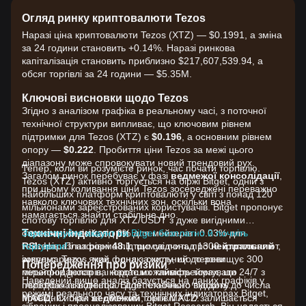
Огляд ринку криптовалюти Tezos
Наразі ціна криптовалюти Tezos (XTZ) — $0.1991, а зміна
за 24 години становить +0.14%. Наразі ринкова
капіталізація становить приблизно $217,607,539.94, а
обсяг торгівлі за 24 години — $5.35M.
Ключові висновки щодо Tezos
Згідно з аналізом графіка в реальному часі, з поточної
технічної структури випливає, що ключовим рівнем
підтримки для Tezos (XTZ) є
$0.196
, а основним рівнем
опору —
$0.222
. Пробиття ціни Tezos за межі цього
діапазону може спровокувати новий трендовий рух.
Тепер, коли ви розумієте ринок, час почати торгівлю.
Загалом ринок перебуває у фазі
ведмежої консолідації
,
Tezos (XTZ) активно торгується на біржі Bitget, одній з
при цьому коливання ціни Tezos зосереджені переважно
найбільших платформ криптовалюти у світі з понад 120
навколо ключових технічних зон, оскільки вона
мільйонами зареєстрованих користувачів. Bitget пропонує
намагається знайти стабільне дно.
спотову торгівлю для XTZ/USDT з дуже вигідними
Технічні індикатори
ставками комісій, від 0% для мейкерів і 0.03% для
Зареєструйте акаунт на Bitget безплатно й почніть
RSI:
тейкерів. Платформа підтримує понад 1300 криптовалют,
торгувати!
Наразі на рівні
48.1
, що свідчить про
нейтральний
імпульс ринку, який, однак, схильний до зони
зокрема Tezos, має фонд захисту, що перевищує 300
Попередження про ризики
перепроданості на коротших таймфреймах, що
мільйонів доларів, і надає можливість торгувати 24/7 з
Наведений вище аналіз базується на даних графіків у
передбачає потенціал для технічного відскоку.
глибокою ліквідністю. Bitget стабільно входить до числа
режимі реального часу та технічних індикаторах Bitget,
MACD:
провідних бірж за обсягом торгівлі XTZ.
Сигнал
ведмежий
; лінія MACD залишається