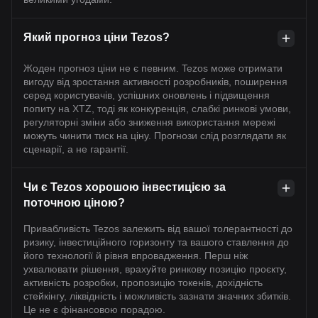
Який прогноз ціни Tezos?
Жоден прогноз ціни не є певним. Tezos може отримати
вигоду від зростання активності розробників, поширення
серед користувачів, успішних оновлень і підвищення
попиту на XTZ, тоді як конкуренція, слабкі ринкові умови,
регуляторні зміни або зниження використання мережі
можуть чинити тиск на ціну. Прогнози слід розглядати як
сценарії, а не гарантії.
Чи є Tezos хорошою інвестицією за
поточною ціною?
Привабливість Tezos залежить від вашої толерантності до
ризику, інвестиційного горизонту та вашого ставлення до
його технології й рівня впровадження. Перш ніж
ухвалювати рішення, врахуйте ринкову позицію проєкту,
активність розробки, пропозицію токенів, дохідність
стейкінгу, ліквідність і можливість зазнати значних збитків.
Це не є фінансовою порадою.