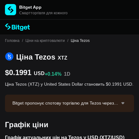
Bitget App
Cмартторгівля для кожного
Головна
/
Ціни на криптовалюти
/
Ціна Tezos
Ціна Tezos
XTZ
$0.1991
USD
+0.14%
1D
Ціна Tezos (XTZ) у United States Dollar становить $0.1991 USD.
Bitget пропонує спотову торгівлю для Tezos через т
оргову пару XTZ/USDT. Актуальна ціна XTZ/USDT с
тановить 0.1995, з обсягом торгівлі за 24 години $1
Графік ціни
2,654.38. Tezos має ринкову капіталізацію $217,607,
539.94 та циркулюючу пропозицію 1.09B XTZ. Джер
ело даних: біржа Bitget. Останнє оновлення: 2026-0
Графік актуальних цін на Tezos у USD (XTZ/USD)