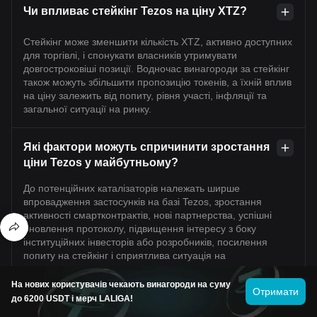
Чи впливає стейкінг Tezos на ціну XTZ?
Стейкінг може зменшити кількість XTZ, активно доступних
для торгівлі, і спонукати власників утримувати
довгостроковіші позиції. Водночас винагороди за стейкінг
також можуть збільшити пропозицію токенів, а їхній вплив
на ціну залежить від попиту, рівня участі, інфляції та
загальної ситуації на ринку.
Які фактори можуть спричинити зростання
ціни Tezos у майбутньому?
До потенційних каталізаторів належать ширше
впровадження застосунків на базі Tezos, зростання
активності смартконтрактів, нові партнерства, успішні
оновлення протоколу, підвищення інтересу з боку
інституційних інвесторів або розробників, посилення
попиту на стейкінг і сприятлива ситуація на
криптовалютному ринку загалом.
На нових користувачів чекають винагороди на суму
Отримати
до 6200 USDT і мерч LALIGA!
Які основні ризики можуть спричинити