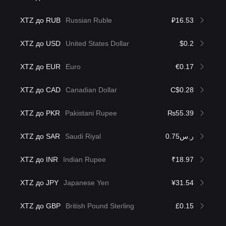
XTZ до RUB
Russian Ruble
₽16.53
XTZ до USD
United States Dollar
$0.2
XTZ до EUR
Euro
€0.17
XTZ до CAD
Canadian Dollar
C$0.28
XTZ до PKR
Pakistani Rupee
₨55.39
XTZ до SAR
Saudi Riyal
ر.س0.75
XTZ до INR
Indian Rupee
₹18.97
XTZ до JPY
Japanese Yen
¥31.54
XTZ до GBP
British Pound Sterling
£0.15