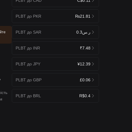
PLBT до CAD
C$0.11
PLBT до PKR
₨21.81
PLBT до SAR
ر.س0.3
уйте
PLBT до INR
₹7.48
PLBT до JPY
¥12.39
?
PLBT до GBP
£0.06
ість
PLBT до BRL
R$0.4
ам