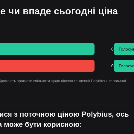
е чи впаде сьогодні ціна
0
Голосу
0
Голосу
ражають прогнози спільноти щодо цінової тенденції Polybius і не повинні
ися з поточною ціною Polybius, ось
а може бути корисною: