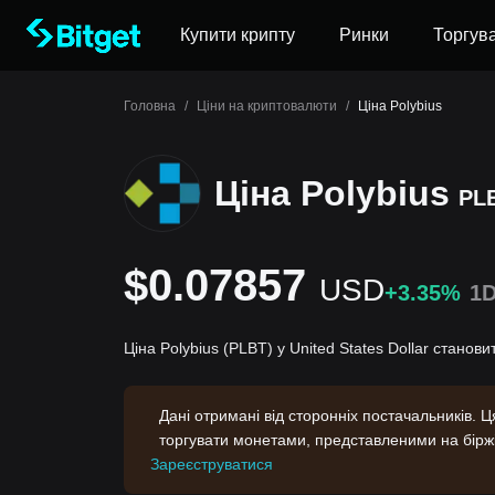
Купити крипту
Ринки
Торгув
Головна
/
Ціни на криптовалюти
/
Ціна Polybius
Ціна Polybius
PL
$0.07857
USD
+3.35%
1
Ціна Polybius (PLBT) у United States Dollar станов
Дані отримані від сторонніх постачальників. 
торгувати монетами, представленими на бірж
Зареєструватися