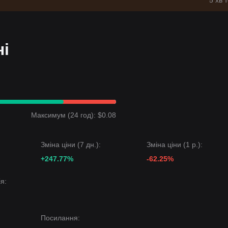
5 хв 
ні
Максимум (24 год): $0.08
Зміна ціни (7 дн.):
Зміна ціни (1 р.):
+247.77%
-62.25%
я:
Посилання
: