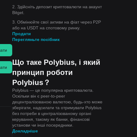
2. Здійсніть депозит криптовалюти на акаунт
Bitget.
3. Обмінюйте свої активи на фіат через P2P
або на USDT на спотовому ринку.
Продати
Перегляньте посібник
вати
Що таке Polybius, і який
вати
принцип роботи
Polybius？
Polybius — це популярна криптовалюта.
Оскільки він є peer-to-peer
децентралізованою валютою, будь-хто може
зберігати, надсилати та отримувати Polybius
без потреби в централізованому органі
керування, такому як банки, фінансові
установи чи інші посередники.
Докладніше