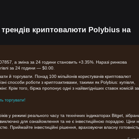
）
 трендів криптовалюти Polybius на
07857, а зміна за 24 години становить +3.35%. Наразі ринкова
гівлі за 24 години — $0.00.
вати й торгувати. Понад 100 мільйонів користувачів криптовалют
різні способи роботи з криптоактивами, такими як Polybius: купівля,
інг. Крім того, біржа пропонує одні з найвигідніших ставок комісій за
ть торгувати!
ів у режимі реального часу та технічних індикаторах Bitget, зібрани
я виключно для ознайомлення та не є інвестиційною порадою. Ціни 
стю. Приймайте інвестиційні рішення, враховуючи власну готовніст