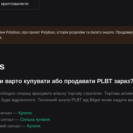
і криптовалюти
іни Polybius, про проєкт Polybius, історія розробки та багато іншого. Продовж
s.
s
и варто купувати або продавати PLBT зараз
обхідно спершу врахувати власну торгову стратегію. Торгова активн
 буде відрізнятися. Технічний аналіз PLBT від Bitget може надати в
й сигнал —
Купити
.
й сигнал —
Сильна купівля
.
говий сигнал —
Купити
.