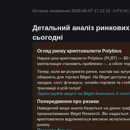
Останнє оновлення 2026-08-07 17:12:15
（UTC+0
Детальний аналіз ринкових
сьогодні
Огляд ринку криптовалюти Polybius
Наразі ціна криптовалюти Polybius (PLBT) — $0.
капіталізація становить приблизно --, а обсяг тор
Тепер, коли ви розумієте ринок, настав час купу
обирають для торгівлі Bitget. На Bitget доступні 
продаж, спот, ф’ючерси, ончейн-торгівля та стейк
транзакції в усій галузі!
Зареєструйте акаунт на Bitget безплатно й почні
Попередження про ризики
Наведений вище аналіз базується на даних графік
проаналізованих Bitget Research. Він надаєтьс
криптовалюти відрізняються високою волатильні
ризику.