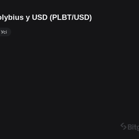
olybius у USD (PLBT/USD)
Усі