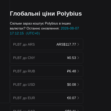
Глобальні ціни Polybius
Скільки зараз коштує Polybius в інших
валютах? Останнє оновлення:
2026-08-07
17:12:15（UTC+0）
PLBT до ARS
ARS$117.77
PLBT до CNY
¥0.53
PLBT до RUB
₽6.48
PLBT до USD
$0.08
PLBT до EUR
€0.07