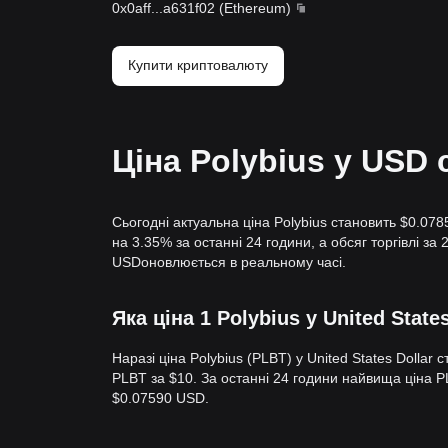
0x0aff
...
a631f02
(
Ethereum
)
Купити криптовалюту
Ціна Polybius у USD 
Сьогодні актуальна ціна Polybius становить $0.078
на 3.35% за останні 24 години, а обсяг торгівлі за
USDоновлюється в реальному часі.
Яка ціна 1 Polybius у United State
Наразі ціна Polybius (PLBT) у United States Dolla
PLBT за $10. За останні 24 години найвища ціна
$0.07590 USD.