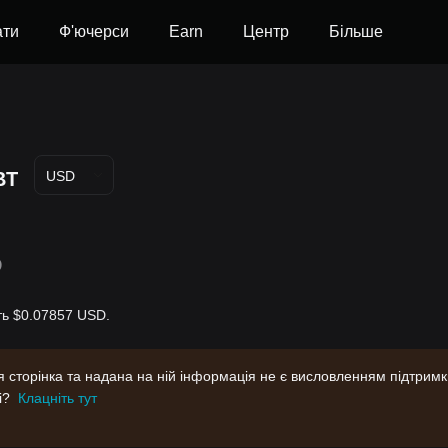
ати
Ф'ючерси
Earn
Центр
Більше
BT
USD
D
ить $0.07857 USD.
Ця сторінка та надана на ній інформація не є висловленням підтрим
і?
Клацніть тут