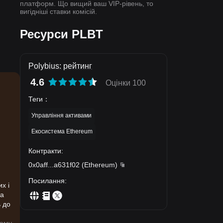
платформ. Що вищий ваш VIP-рівень, то
вигідніші ставки комісій.
Ресурси PLBT
Polybius: рейтинг
4.6
Оцінки 100
Теги
：
Управління активами
Екосистема Ethereum
Контракти
:
0x0aff
...
a631f02
(
Ethereum
)
Посилання
:
х і
на
ь до