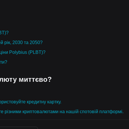
BT)?
й рік, 2030 та 2050?
ціни Polybius (PLBT)?
юти?
алюту миттєво?
ристовуйте кредитну картку.
те різними криптовалютами на нашій спотовій платформі.