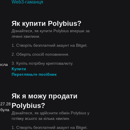
Web3-гаманця
Як купити Polybius?
Дізнайтеся, як купити Polybius вперше за
лічені хвилини.
1. Створіть безплатний акаунт на Bitget.
2. Оберіть спосіб поповнення.
3. Купіть потрібну криптовалюту.
осла
Купити
Перегляньте посібник
Як я можу продати
Polybius?
127.28
 була
Дізнайтеся, як здійснити обмін Polybius у
готівку всього за кілька хвилин.
1. Створіть безплатний акаунт на Bitget.