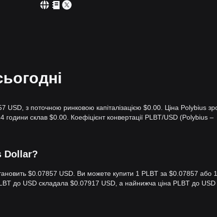
сьогодні
57 USD, з поточною ринковою капіталізацією $0.00. Ціна Polybius зр
 24 години склав $0.00. Коефіцієнт конвертації PLBT/USD (Polybius –
s Dollar?
r становить $0.07857 USD. Ви можете купити 1 PLBT за $0.07857 або 
 PLBT до USD складала $0.07917 USD, а найнижча ціна PLBT до USD