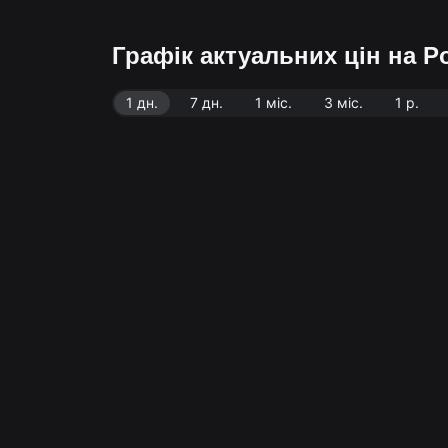
Графік актуальних цін на P
1 дн.
7 дн.
1 міс.
3 міс.
1 р.