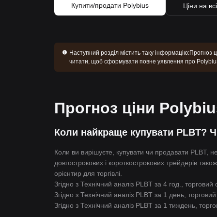
Купити/продати Polybius
Ціни на вс
Наступний розділ містить таку інформацію:
Прогноз ц
читати, щоб сформувати повне уявлення про Polybiu
Прогноз ціни Polybiu
Коли найкраще купувати PLBT? Ч
Коли ви вирішуєте, купувати чи продавати PLBT, не
довгострокових і короткострокових трейдерів також
орієнтир для торгівлі.
Згідно з Технічний аналіз PLBT за 4 год., торгови
Згідно з Технічний аналіз PLBT за 1 день, торгови
Згідно з Технічний аналіз PLBT за 1 тиждень, тор