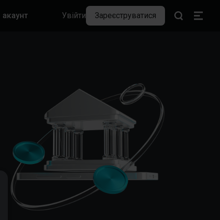
й акаунт
Увійти
Зареєструватися