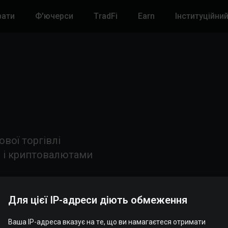
вати
Ф'ючерси
TradFi
Earn
Інституційни
вої торгівлі
 і криптовалютами
Для цієї IP-адреси діють обмеження
Ваша IP-адреса вказує на те, що ви намагаєтеся отримати