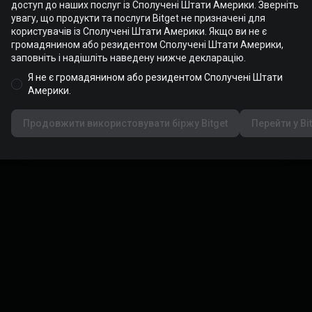
доступ до наших послуг із Сполучені Штати Америки. Зверніть
увагу, що продукти та послуги Bitget не призначені для
OTC-сервіс більше недоступний
користувачів із Сполучені Штати Америки. Якщо ви не є
громадянином або резидентом Сполучені Штати Америки,
Ми закрили доступ до OTC-сервісу. Якщо ви
заповніть і надішліть наведену нижче декларацію.
хочете купити або продати криптовалюту,
Я не є громадянином або резидентом Сполучені Штати
перейдіть на P2P-маркетплейс.
Америки.
Скасувати
Перейдіть до P2P
© 2026 Bitget
丨
Конфіденційність
·
Умови
·
Ризик
Продовжити використовувати біржу Bitget
Перейти у Bit