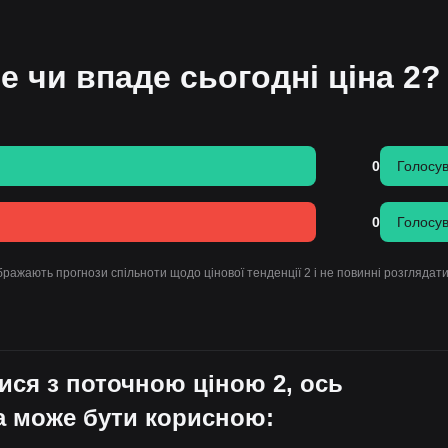
е чи впаде сьогодні ціна 2?
0
Голосу
0
Голосу
ражають прогнози спільноти щодо цінової тенденції 2 і не повинні розглядати
ися з поточною ціною 2, ось
а може бути корисною: