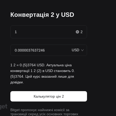
Конвертація 2 у USD
2
USD
1 2 = 0.{5}3764 USD. Актуальна ціна
конвертації 1 2 (2) в USD становить 0.
{5}3764. Цей курс вказаний лише для
довідки.
Калькулятор цін 2
Bitget пропонує найнижчі комісії за
транзакції серед усіх основних торгових