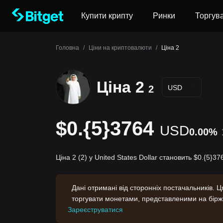
Купити крипту
Ринки
Торгув
Головна
/
Ціни на криптовалюти
/
Ціна 2
Ціна 2
2
USD
$0.{5}3764
USD
0.00%
Ціна 2 (2) у United States Dollar становить $0.{5}3
Дані отримані від сторонніх постачальників. 
торгувати монетами, представленими на бірж
Зареєструватися