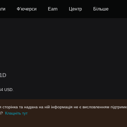
ати
Ф'ючерси
Earn
Центр
Більше
1D
764 USD.
Ця сторінка та надана на ній інформація не є висловленням підтрим
і?
Клацніть тут