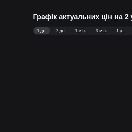
Графік актуальних цін на 2 
1 дн.
7 дн.
1 міс.
3 міс.
1 р.