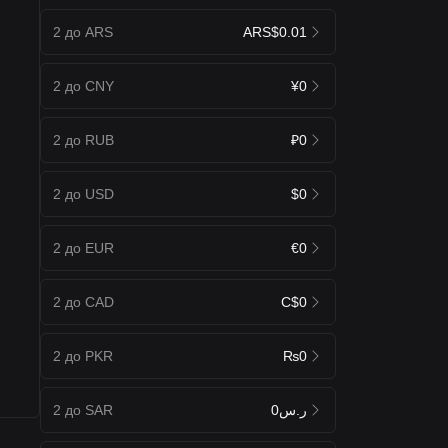
2 до ARS
ARS$0.01
2 до CNY
¥0
2 до RUB
₽0
2 до USD
$0
2 до EUR
€0
2 до CAD
C$0
2 до PKR
₨0
2 до SAR
ر.س0