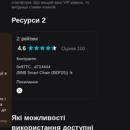
платформ. Що вищий ваш VIP-рівень, то
вигідніші ставки комісій.
Ресурси 2
2: рейтинг
4.6
Оцінки 100
Контракти
:
0x977C
...
d714444
(
BNB Smart Chain (BEP20)
)
ії в
Посилання
:
х і
на
ь до
Які можливості
тому
використання доступні