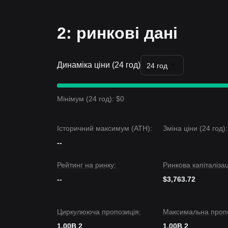
2: ринкові дані
Динаміка ціни (24 год)
24 год
Мінімум (24 год): $0
Історичний максимум (ATH):
Зміна ціни (24 год):
--
Рейтинг на ринку:
Ринкова капіталізац
--
$3,763.72
Циркулююча пропозиція:
Максимальна пропо
1.00B 2
1.00B 2