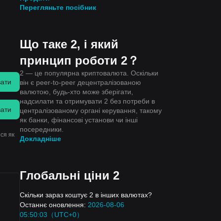
Перегляньте посібник
Що таке 2, і який
принцип роботи 2？
2 — це популярна криптовалюта. Оскільки
вати
він є peer-to-peer децентралізованою
валютою, будь-хто може зберігати,
надсилати та отримувати 2 без потреби в
вати
централізованому органі керування, такому
як банки, фінансові установи чи інші
посередники.
ся як
Докладніше
Глобальні ціни 2
Скільки зараз коштує 2 в інших валютах?
Останнє оновлення:
2026-08-06
05:50:03（UTC+0）