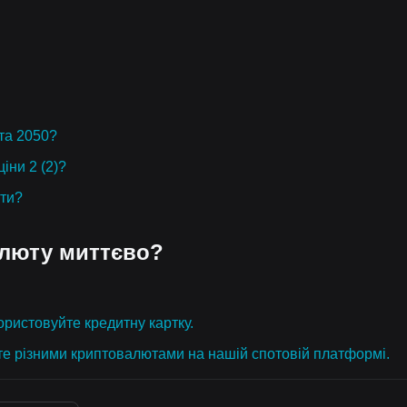
 та 2050?
іни 2 (2)?
юти?
алюту миттєво?
ристовуйте кредитну картку.
те різними криптовалютами на нашій спотовій платформі.