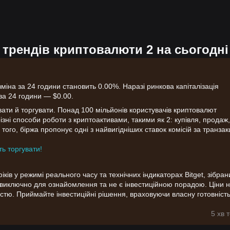
）
 трендів криптовалюти 2 на сьогодні
зміна за 24 години становить 0.00%. Наразі ринкова капіталізація
 за 24 години — $0.00.
вати й торгувати. Понад 100 мільйонів користувачів криптовалют
 різні способи роботи з криптоактивами, такими як 2: купівля, продаж,
 того, біржа пропонує одні з найвигідніших ставок комісій за транзакц
ть торгувати!
ів у режимі реального часу та технічних індикаторах Bitget, зібрани
я виключно для ознайомлення та не є інвестиційною порадою. Ціни 
стю. Приймайте інвестиційні рішення, враховуючи власну готовніст
5 хв 