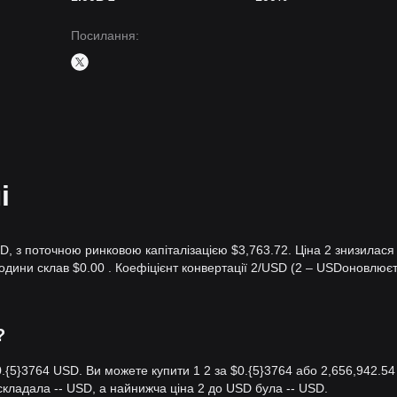
Посилання
:
і
SD, з поточною ринковою капіталізацією $3,763.72. Ціна 2 знизилася
 години склав $0.00 . Коефіцієнт конвертації 2/USD (2 – USDоновлює
?
$0.{​5}3764 USD. Ви можете купити 1 2 за $0.{​5}3764 або 2,656,942.54
складала -- USD, а найнижча ціна 2 до USD була -- USD.