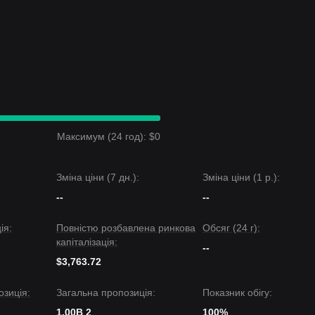
Максимум (24 год): $0
Зміна ціни (7 дн.):
Зміна ціни (1 р.):
--
--
ія:
Повністю розбавлена ринкова
Обсяг (24 г):
капіталізація:
--
$3,763.72
зиція:
Загальна пропозиція:
Показник обігу:
1.00B 2
100%