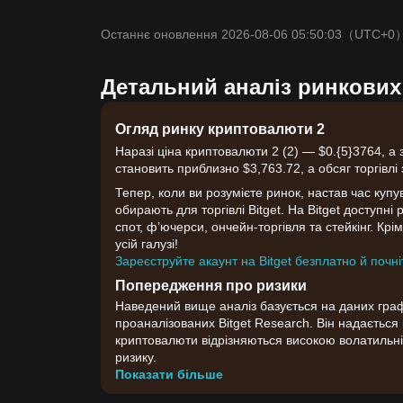
Останнє оновлення 2026-08-06 05:50:03
（UTC+0
Детальний аналіз ринкових
Огляд ринку криптовалюти 2
Наразі ціна криптовалюти 2 (2) — $0.{​5}3764, а 
становить приблизно $3,763.72, а обсяг торгівлі
Тепер, коли ви розумієте ринок, настав час купу
обирають для торгівлі Bitget. На Bitget доступні
спот, ф’ючерси, ончейн-торгівля та стейкінг. Крім
усій галузі!
Зареєструйте акаунт на Bitget безплатно й почні
Попередження про ризики
Наведений вище аналіз базується на даних графік
проаналізованих Bitget Research. Він надаєтьс
криптовалюти відрізняються високою волатильні
ризику.
Показати більше