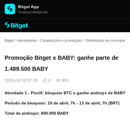
Bitget App
Trading inteligente
Bitget
/
Atendimento
/
Competições e promoções
/
Distribuição de recompens
Promoção Bitget x BABY: ganhe parte de
1.489.500 BABY
2025-04-10 07:25
0
905
Atividade 1 - PoolX: bloqueie BTC e ganhe airdrops de BABY
Período de bloqueio: 10 de abril, 7h - 13 de abril, 7h (BRT)
Total de airdrops: 600.000 BABY