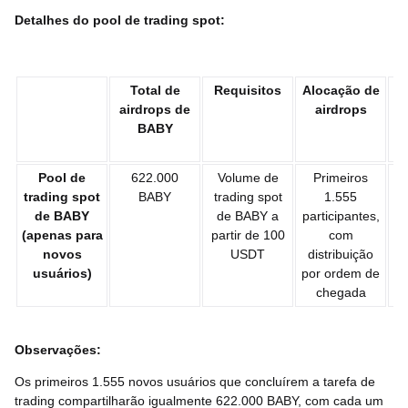
Detalhes do pool de trading spot:
Total de
Requisitos
Alocação de
airdrops de
airdrops
a
BABY
Pool de
622.000
Volume de
Primeiros
trading spot
BABY
trading spot
1.555
de BABY
de BABY a
participantes,
(apenas para
partir de 100
com
novos
USDT
distribuição
usuários)
por ordem de
chegada
Observações:
Os primeiros 1.555 novos usuários que concluírem a tarefa de
trading compartilharão igualmente 622.000 BABY, com cada um