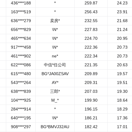
436****188
*
259.87
24.23
163****519
*
256.43
23.91
636****279
卖房*
232.55
21.68
656****829
\N*
227.83
21.24
465****634
\N*
224.70
20.95
917****458
\N*
222.36
20.73
461****902
ne*
222.34
20.73
622****086
中信*任公司
221.35
20.63
615****480
BG*JA00ZSAV
209.89
19.57
543****264
AY*
209.31
19.51
638****839
三郎*
207.03
19.30
104****925
M_*
199.90
18.64
284****914
*
196.15
18.29
640****195
\N*
186.21
17.36
908****297
BG*BMVJ32AU
182.42
17.01