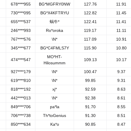
678****955
BG*MGFRY0NW
127.76
11.91
730****095
BG*X4KFTRYU
122.82
11.45
655****537
蜗牛*
122.41
11.41
246****993
Ro*oroka
119.17
11.11
767****576
\N*
117.09
10.91
345****677
BG*C4FMLS7Y
115.90
10.80
MO*HT-
474****547
109.13
10.17
Hilosummm
927****179
\N*
100.47
9.37
619****810
\N*
99.85
9.31
818****192
xj*
92.59
8.63
442****013
\N*
92.38
8.61
849****706
pa*la
91.70
8.55
706****738
Th*toGenius
91.30
8.51
850****634
Ka*o
90.85
8.47