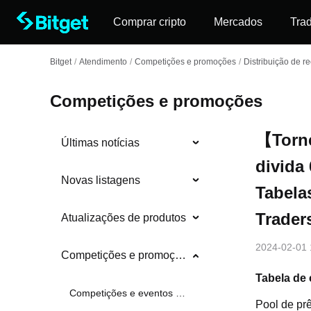
Comprar cripto
Mercados
Tra
Bitget
/
Atendimento
/
Competições e promoções
/
Distribuição de 
Competições e promoções
【Torne
Últimas notícias
divida
Novas listagens
Tabelas
Trader
Atualizações de produtos
2024-02-01 
Competições e promoções
Tabela de 
Competições e eventos em andamento
Pool de pr