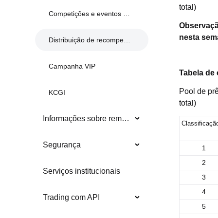
total)
Competições e eventos anteriores
Observação
nesta sem
Distribuição de recompensas
Campanha VIP
Tabela de 
Pool de pr
KCGI
total)
Informações sobre remoções
Classificaçã
Segurança
1
2
Serviços institucionais
3
4
Trading com API
5