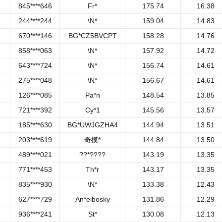
845****646
Fr*
175.74
16.38
244****244
\N*
159.04
14.83
670****146
BG*CZ5BVCPT
158.28
14.76
858****063
\N*
157.92
14.72
643****724
\N*
156.74
14.61
275****048
\N*
156.67
14.61
126****085
Pa*n
148.54
13.85
721****392
Cy*1
145.56
13.57
185****630
BG*UWJGZHA4
144.94
13.51
203****619
奇摸*
144.84
13.50
489****021
??*????
143.19
13.35
771****453
Th*r
143.17
13.35
835****930
\N*
133.38
12.43
627****729
An*eibosky
131.86
12.29
936****241
St*
130.08
12.13