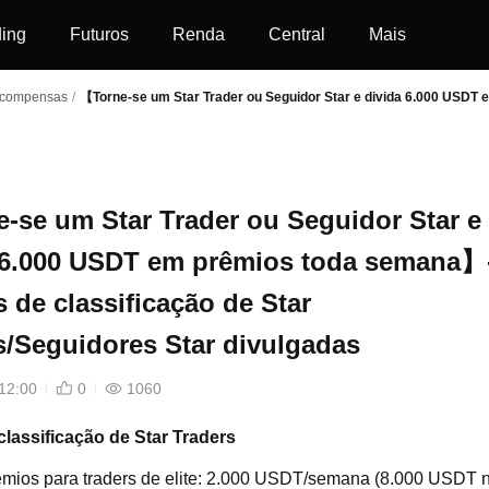
ding
Futuros
Renda
Central
Mais
recompensas
/
【Torne-se um Star Trader ou Seguidor Star e divida 6.000 USDT 
-se um Star Trader ou Seguidor Star e
 6.000 USDT em prêmios toda semana】
 de classificação de Star
s/Seguidores Star divulgadas
12:00
0
1060
classificação de Star Traders
êmios para traders de elite: 2.000 USDT/semana (8.000 USDT 