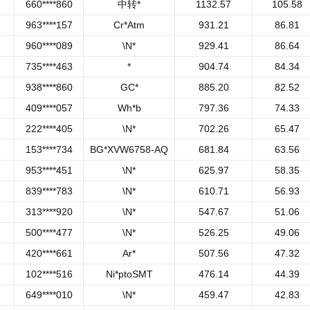
660****860
中转*
1132.57
105.58
963****157
Cr*Atm
931.21
86.81
960****089
\N*
929.41
86.64
735****463
*
904.74
84.34
938****860
GC*
885.20
82.52
409****057
Wh*b
797.36
74.33
222****405
\N*
702.26
65.47
153****734
BG*XVW6758-AQ
681.84
63.56
953****451
\N*
625.97
58.35
839****783
\N*
610.71
56.93
313****920
\N*
547.67
51.06
500****477
\N*
526.25
49.06
420****661
Ar*
507.56
47.32
102****516
Ni*ptoSMT
476.14
44.39
649****010
\N*
459.47
42.83