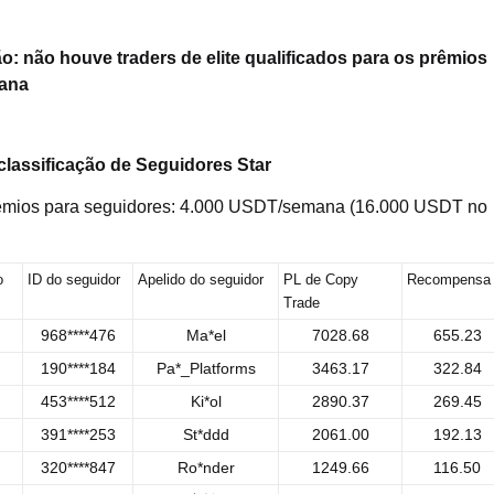
: não houve traders de elite qualificados para os prêmios
ana
classificação de Seguidores Star
êmios para seguidores: 4.000 USDT/semana (16.000 USDT no
o
ID do seguidor
Apelido do seguidor
PL de Copy
Recompensa
Trade
968****476
Ma*el
7028.68
655.23
190****184
Pa*_Platforms
3463.17
322.84
453****512
Ki*ol
2890.37
269.45
391****253
St*ddd
2061.00
192.13
320****847
Ro*nder
1249.66
116.50