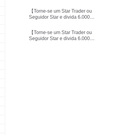
USDT em prêmios toda
semana】-Tabelas de
【Torne-se um Star Trader ou
classificação de Star
Seguidor Star e divida 6.000
Traders/Seguidores Star
USDT em prêmios toda
divulgadas
semana】-Tabelas de
【Torne-se um Star Trader ou
classificação de Star
Seguidor Star e divida 6.000
Traders/Seguidores Star
USDT em prêmios toda
divulgadas
semana】-Tabelas de
classificação de Star
Traders/Seguidores Star
divulgadas