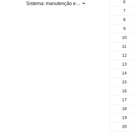
6
Sistema: manutenção e atualização
7
8
9
10
11
12
13
14
15
16
17
18
19
20