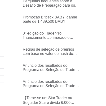
Perguntas frequentes sobre o
Desafio de Preparação para os 7
anos
Promoção Bitget x BABY: ganhe
parte de 1.489.500 BABY
3ª edição do TraderPro:
financiamento aprimorado e
memecoins para você! Confira as
regras de seleção e data de
Regras de seleção de prêmios
distribuição de contas
com base no valor de hash do
Ethereum
Anúncio dos resultados do
Programa de Seleção de Traders
de Elite de Futuros
Anúncio dos resultados do
Programa de Seleção de Traders
de Elite de Futuros
【Torne-se um Star Trader ou
Seguidor Star e divida 6.000