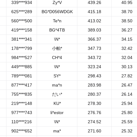
339****934
Zy*V
439.26
40.95
625****289
BG*D056WDGK
415.18
38.70
560****500
Te*n
413.02
38.50
419****158
BG*4TB
389.03
36.27
381****341
\N*
366.37
34.15
178****799
小帕*
347.73
32.42
984****527
CH*4
343.72
32.04
449****885
\N*
323.24
30.13
789****081
SY*
298.43
27.82
877****417
ma*n
283.98
26.47
755****835
だい*
280.37
26.14
219****148
KU*
278.30
25.94
977****743
li*estor
276.76
25.80
110****216
\N*
274.52
25.59
902****652
ma*
271.60
25.32