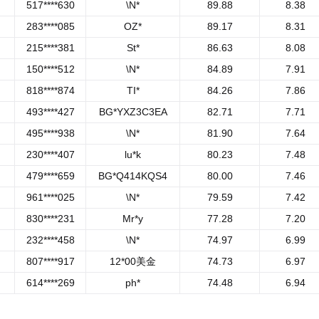
517****630
\N*
89.88
8.38
283****085
OZ*
89.17
8.31
215****381
St*
86.63
8.08
150****512
\N*
84.89
7.91
818****874
TI*
84.26
7.86
493****427
BG*YXZ3C3EA
82.71
7.71
495****938
\N*
81.90
7.64
230****407
lu*k
80.23
7.48
479****659
BG*Q414KQS4
80.00
7.46
961****025
\N*
79.59
7.42
830****231
Mr*y
77.28
7.20
232****458
\N*
74.97
6.99
807****917
12*00美金
74.73
6.97
614****269
ph*
74.48
6.94