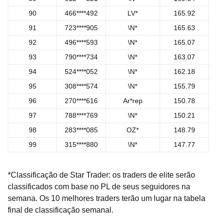
90
466****492
LV*
165.92
91
723****905
\N*
165.63
92
496****593
\N*
165.07
93
790****734
\N*
163.07
94
524****052
\N*
162.18
95
308****574
\N*
155.79
96
270****616
Ar*rep
150.78
97
788****769
\N*
150.21
98
283****085
OZ*
148.79
99
315****880
\N*
147.77
*Classificação de Star Trader: os traders de elite serão
classificados com base no PL de seus seguidores na
semana. Os 10 melhores traders terão um lugar na tabela
final de classificação semanal.