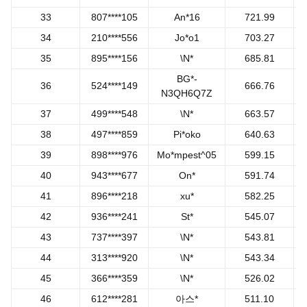
33
807****105
An*16
721.99
34
210****556
Jo*o1
703.27
35
895****156
\N*
685.81
BG*-
36
524****149
666.76
N3QH6Q7Z
37
499****548
\N*
663.57
38
497****859
Pi*oko
640.63
39
898****976
Mo*mpest^05
599.15
40
943****677
On*
591.74
41
896****218
xu*
582.25
42
936****241
St*
545.07
43
737****397
\N*
543.81
44
313****920
\N*
543.34
45
366****359
\N*
526.02
46
612****281
아스*
511.10