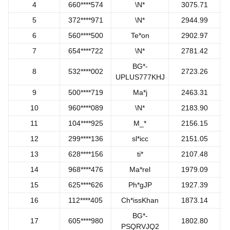
4
660****574
\N*
3075.71
5
372****971
\N*
2944.99
6
560****500
Te*on
2902.97
7
654****722
\N*
2781.42
BG*-
8
532****002
2723.26
UPLUS777KHJ
9
500****719
Ma*j
2463.31
10
960****089
\N*
2183.90
11
104****925
M_*
2156.15
12
299****136
sl*icc
2151.05
13
628****156
ti*
2107.48
14
968****476
Ma*rel
1979.09
15
625****626
Ph*gJP
1927.39
16
112****405
Ch*issKhan
1873.14
BG*-
17
605****980
1802.80
PSQRVJQ2