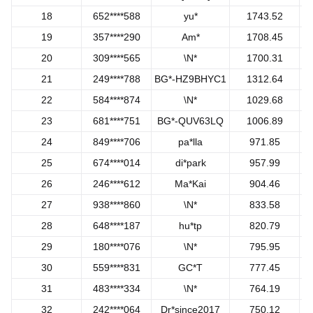
18
652****588
yu*
1743.52
19
357****290
Am*
1708.45
20
309****565
\N*
1700.31
21
249****788
BG*-HZ9BHYC1
1312.64
22
584****874
\N*
1029.68
23
681****751
BG*-QUV63LQ
1006.89
24
849****706
pa*lla
971.85
25
674****014
di*park
957.99
26
246****612
Ma*Kai
904.46
27
938****860
\N*
833.58
28
648****187
hu*tp
820.79
29
180****076
\N*
795.95
30
559****831
GC*T
777.45
31
483****334
\N*
764.19
32
242****064
Dr*since2017
750.12