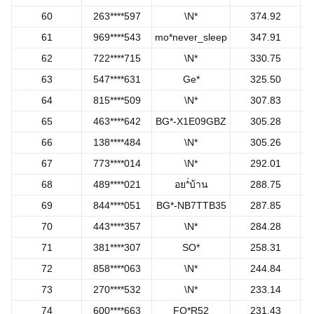
60
263****597
\N*
374.92
61
969****543
mo*never_sleep
347.91
62
722****715
\N*
330.75
63
547****631
Ge*
325.50
64
815****509
\N*
307.83
65
463****642
BG*-X1E09GBZ
305.28
66
138****484
\N*
305.26
67
773****014
\N*
292.01
68
489****021
อย*่บ้าน
288.75
69
844****051
BG*-NB7TTB35
287.85
70
443****357
\N*
284.28
71
381****307
SO*
258.31
72
858****063
\N*
244.84
73
270****532
\N*
233.14
74
600****663
FO*R52
231.43