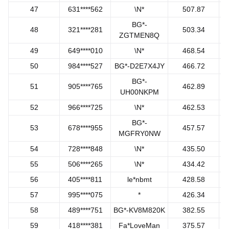
47
631****562
\N*
507.87
BG*-
48
321****281
503.34
ZGTMEN8Q
49
649****010
\N*
468.54
50
984****527
BG*-D2E7X4JY
466.72
BG*-
51
905****765
462.89
UH00NKPM
52
966****725
\N*
462.53
BG*-
53
678****955
457.57
MGFRY0NW
54
728****848
\N*
435.50
55
506****265
\N*
434.42
56
405****811
le*nbmt
428.58
57
995****075
*
426.34
58
489****751
BG*-KV8M820K
382.55
59
418****381
Fa*LoveMan
375.57