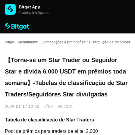
Bitget App
Trading inteligente
Bitget
/
Atendimento
/
Competições e promoções
/
Distribuição de recompens
【Torne-se um Star Trader ou Seguidor
Star e divida 6.000 USDT em prêmios toda
semana】-Tabelas de classificação de Star
Traders/Seguidores Star divulgadas
2024-01-17 12:00
0
1101
Tabela de classificação de Star Traders
Pool de prêmios para traders de elite: 2.000