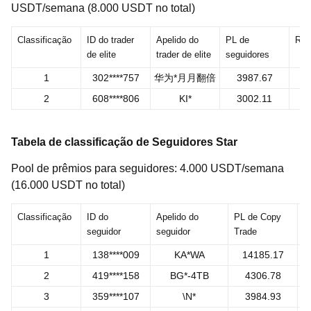
USDT/semana (8.000 USDT no total)
Classificação
ID do trader
Apelido do
PL de
Rec
de elite
trader de elite
seguidores
1
302****757
华为*️月月翻倍
3987.67
2
608****806
KI*
3002.11
Tabela de classificação de Seguidores Star
Pool de prêmios para seguidores: 4.000 USDT/semana
(16.000 USDT no total)
Classificação
ID do
Apelido do
PL de Copy
R
seguidor
seguidor
Trade
1
138****009
KA*WA
14185.17
2
419****158
BG*-4TB
4306.78
3
359****107
\N*
3984.93