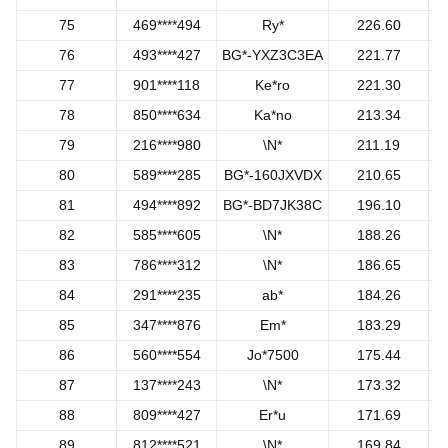
75
469****494
Ry*
226.60
76
493****427
BG*-YXZ3C3EA
221.77
77
901****118
Ke*ro
221.30
78
850****634
Ka*no
213.34
79
216****980
\N*
211.19
80
589****285
BG*-160JXVDX
210.65
81
494****892
BG*-BD7JK38C
196.10
82
585****605
\N*
188.26
83
786****312
\N*
186.65
84
291****235
ab*
184.26
85
347****876
Em*
183.29
86
560****554
Jo*7500
175.44
87
137****243
\N*
173.32
88
809****427
Er*u
171.69
89
812****521
\N*
169.84