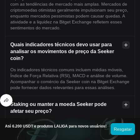
com as tendências de mercado mais amplas. Mercados de
criptomoedas otimistas geralmente impulsionam seu preço,
enquanto mercados pessimistas podem causar quedas. A
atividade e a liquidez na Bitget Exchange refletem esses
sentimentos do mercado.
Quais indicadores técnicos devo usar para
analisar os movimentos de preço da Seeker
coin?
Os indicadores técnicos comuns incluem médias móveis,
Índice de Força Relativa (RSI), MACD e análise de volume.
Acompanhar o comércio da Seeker coin na Bitget Exchange
pode fornecer dados relevantes para essas análises.
Staking ou manter a moeda Seeker pode
afetar seu preço?
Se a moeda Seeker suporta staking, bloquear tokens pode
Até 6.200 USDT e produtos LALIGA para novos usuários!
reduzir a oferta em circulação, potencialmente influenciando
Resgatar
positivamente o preço. Estratégias de holding também