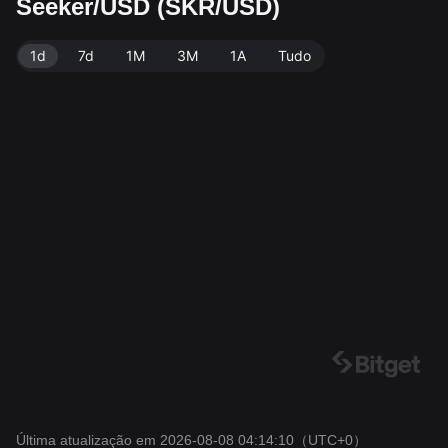
Seeker/USD (SKR/USD)
dos: Bitget. Última atualização: 2026-08-08 04:14:10.
1d
7d
1M
3M
1A
Tudo
Última atualização em 2026-08-08 04:14:10
（UTC+0）