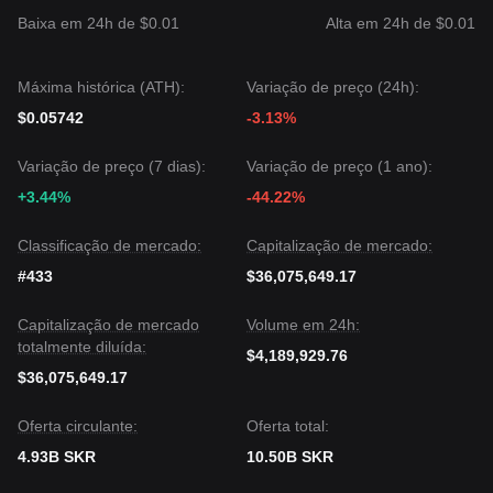
Se o Seeker cair abaixo de
0,00420 $
, o próximo nível alvo
Baixa em 24h de $0.01
Alta em 24h de $0.01
é
0,00350 $
.
Consenso de Mercado
O consenso entre os analistas é que, embora o Seeker
Máxima histórica (ATH):
Variação de preço (24h):
possa experimentar volatilidade contínua ou movimento
lateral no curto prazo, a tendência de médio prazo
$0.05742
-3.13%
permanecerá
Estável a Alta
, desde que o preço
permaneça acima do nível de suporte crítico de
0,00420 $
.
Variação de preço (7 dias):
Variação de preço (1 ano):
+3.44%
-44.22%
Classificação de mercado:
Capitalização de mercado:
#433
$36,075,649.17
Capitalização de mercado
Volume em 24h:
totalmente diluída:
$4,189,929.76
$36,075,649.17
Oferta circulante:
Oferta total:
4.93B SKR
10.50B SKR