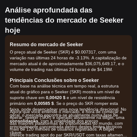
Análise aprofundada das
tendências do mercado de Seeker
hoje
Resumo do mercado de Seeker
O preço atual de Seeker (SKR) é $0.007317, com uma
variação nas últimas 24 horas de -3.13%. A capitalização de
mercado atual é de aproximadamente $36,075,649.17, e o
volume de trading nas últimas 24 horas é de $4.19M.
Principais Conclusões sobre o Seeker
Com base na análise técnica em tempo real, a estrutura
atual do gráfico para o Seeker (SKR) mostra um nível de
suporte chave em
0,00420 $
e um nível de resistência
primário em
0,00585 $
. Se o preço do SKR romper esta
faixa, pode desencadear uma nova tendência direcional. No
Agora que você entende o mercado, é hora de começar a
geral, o mercado encontra-se atualmente numa fase de
operar. Seeker (SKR) é operado ativamente na Bitget, uma
consolidação
, com a volatilidade dos preços
das maiores plataformas de criptomoedas do mundo, com
principalmente concentrada dentro destes limites técnicos
mais de 120 milhões de usuários registrados. A Bitget
chave.
oferece trading spot do par SKR/USDT com taxas altamente