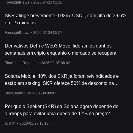
ForesightNews
•
2026-04-23 02:28
SKR atinge brevemente 0,0267 USDT, com alta de 39,6%
em 15 minutos
ForesightNews
•
2026-02-24 05:07
Derivativos DeFi e Web3 Móvel lideram os ganhos
semanais em cripto enquanto o mercado se recupera
BlockchainReporter
•
2026-02-07 08:02
Solana Mobile: 40% dos SKR já foram reivindicados e
estão em staking; SKR oferece 50% de desconto na
compra do Seeker smartphone
BlockBeats
•
2026-01-30 00:07
Por que o Seeker (SKR) da Solana agora depende de
airdrops para evitar uma queda de 17% no preço?
币界网
•
2026-01-27 19:12