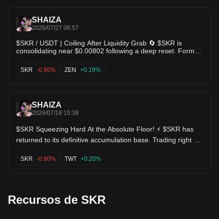
downward.
SHAIZA
2026/07/27 06:57
$SKR / USDT | Coiling After Liquidity Grab 🔄 $SKR is
consolidating near $0.00802 following a deep reset. Former
explosive buying interest (wicking up to $0.0223) proves
buyers step in heavily on dips. Range compression here
SKR
-0.90%
ZEN
+0.19%
signals an accumulation phase preparing for the next
impulse move! 🚀 $RUNE $ZEN
SHAIZA
2026/07/18 15:38
$SKR Squeezing Hard At the Absolute Floor! ⚡ $SKR has
returned to its definitive accumulation base. Trading right at
0.008095, the downside risk is completely minimized by the
historical structural floor. The chart has compressed heavily,
SKR
-0.90%
TWT
+0.20%
and on an asset with this structure, it only takes a small
spark of volume to ignite a rapid short squeeze back up to
test the 0.0090+ region. Keep an eye on this trigger it's
tightly wound. $ARPA $TWT
Recursos de SKR