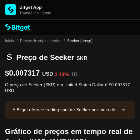
Bitget App
Trading inteligente
Início
/
Preços de criptomoedas
/
Seeker (preço)
Preço de Seeker
SKR
$0.007317
USD
-3.13%
1D
O preço de Seeker (SKR) em United States Dollar é $0.007317
USD.
A Bitget oferece trading spot de Seeker por meio do p
ar SKR/USDT. O preço atual de SKR/USDT é 0.00730
1, com volume de trading em 24 horas de $43,177.2
Gráfico de preços em tempo real de
6. Seeker possui valor de mercado de $36,075,649.1
7 e oferta em circulação de 4.93B SKR. Fonte dos da