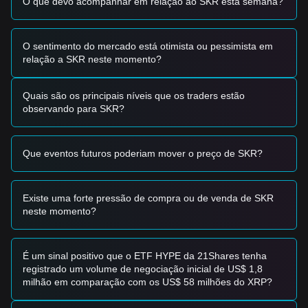
O que devo acompanhar em relação ao SKR esta semana?
Sinais de Negociação
Com base na estrutura técnica atual e no momento do
mercado, são fornecidas as seguintes estratégias de
O sentimento do mercado está otimista ou pessimista em
negociação de referência:
relação a SKR neste momento?
Zona de Compra Potencial
• Se o preço do SKR se aproximar do nível de suporte de
0,00420 $
e mostrar um sinal de vela de reversão ou
Quais são os principais níveis que os traders estão
repique, pode apresentar uma oportunidade de compra a
observando para SKR?
curto prazo.
• Se o preço do SKR romper com sucesso acima de
0,00585 $
com um aumento significativo no volume de
Que eventos futuros poderiam mover o preço de SKR?
negociação, isso confirmaria uma nova tendência de alta.
Cenário de Risco
• Se o preço do SKR cair abaixo do suporte de
0,00420 $
com alto volume, o mercado pode entrar numa fase de
Existe uma forte pressão de compra ou de venda de SKR
correção mais profunda em direção a zonas de liquidez
neste momento?
inferior.
Estratégia de Compra
Com base na estrutura de mercado atual, os analistas
É um sinal positivo que o ETF HYPE da 21Shares tenha
sugerem as seguintes estratégias:
registrado um volume de negociação inicial de US$ 1,8
Investidores Conservadores
milhão em comparação com os US$ 58 milhões do XRP?
• Aguarde até que o preço do SKR recue para o nível de
suporte de
0,00420 $
para construir uma posição em lotes.