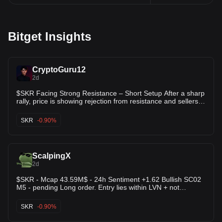
Bitget Insights
CryptoGuru12
2d
$SKR Facing Strong Resistance – Short Setup After a sharp
rally, price is showing rejection from resistance and sellers
are gaining control. A continuation lower is likely if the
current support breaks. Entry: 0.00825 – 0.00835 TP1:
SKR
-0.90%
0.00795 TP2: 0.00740 TP3: 0.00680 SL: 0.00925 Sell and
Trade $SKR
ScalpingX
2d
$SKR - Mcap 43.59M$ - 24h Sentiment +1.62 Bullish SC02
M5 - pending Long order. Entry lies within LVN + not
affected by any weak zone, the current support zone is
around 5.10% wide. The uptrend has lasted 9 hours 25
SKR
-0.90%
minutes, with the largest recorded price increase at 40.82%.
If price loses this support zone, the trend will likely reverse