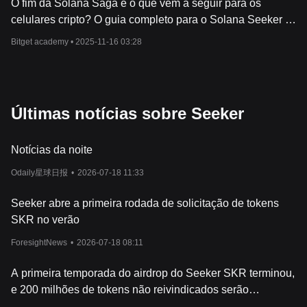
O fim da Solana Saga e o que vem a seguir para os
celulares cripto? O guia completo para o Solana Seeker e
o Trump Phone
Bitget academy •
2025-11-16 03:28
Últimas notícias sobre Seeker
Notícias da noite
Odaily星球日报
•
2026-07-18 11:33
Seeker abre a primeira rodada de solicitação de tokens
SKR no verão
ForesightNews
•
2026-07-18 08:11
A primeira temporada do airdrop do Seeker SKR terminou,
e 200 milhões de tokens não reivindicados serão
direcionados para o pool de airdrop futuro.