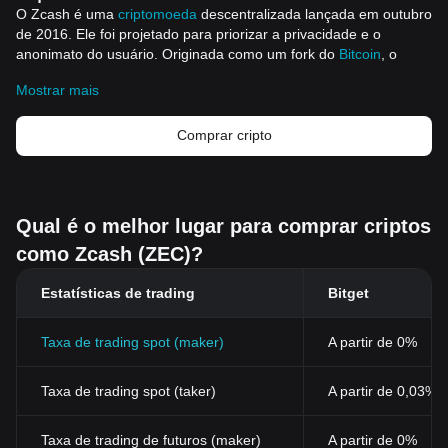
O Zcash é uma
criptomoeda
descentralizada lançada em outubro
de 2016. Ele foi projetado para priorizar a privacidade e o
anonimato do usuário. Originada como um fork do
Bitcoin
, o
Zcash mantém a arquitetura robusta do Bitcoin, mas a aprimora
Mostrar mais
com recursos a
vançados de privacidade. No livro-razão público
do Bitcoin, todos os detalhes da transação são revelados,
enquanto o Zcash oferece "transações protegidas" que
Comprar cripto
criptografam as informações essenciais. Embora existam outras
criptomoedas voltadas para a privac
idade, como Monero e Dash,
o Zcash se distingue pelo uso de zk-SNARKs, uma tecnologia
que permite a verificação de transações sem revelar nenhum
Qual é o melhor lugar para comprar criptos
detalhe.
como Zcash (ZEC)?
Recursos
Whitepaper oficial:
Estatísticas de trading
Bitget
https://github.com/zcash/zips/blob/main/protocol/protocol.pdf
Site oficial:
https://z.cash/
Como funciona o Zcash?
Taxa de trading spot (maker)
A partir de 0%
O Zcash se destaca por seus recursos avançados de
privacidade, ativados principalmente pela tecnol
ogia zk-SNARK.
Taxa de trading spot (taker)
A partir de 0,03%
Nos sistemas convencionais de criptomoedas, a legitimidade de
uma transação é verificada pelos nós da rede, que analisam os
detalhes da transação. O Zcash adota uma abordagem diferente:
Taxa de trading de futuros (maker)
A partir de 0%