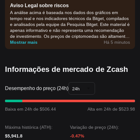
Aviso Legal sobre riscos
A análise acima é baseada nos dados dos gráficos em
tempo real e nos indicadores técnicos da Bitget, compilados
e analisados pela equipe da Pesquisa Bitget. Este material é
apenas informativo e não representa uma recomendação
de investimento. Os preços de criptomoedas são altamente
voláteis. Tome suas decisões de investimento com base na
Mostrar mais
Há 5 minutos
sua própria tolerância ao risco.
Informações de mercado de Zcash
Desempenho do preço (24h)
24h
Baixa em 24h de $506.44
Alta em 24h de $523.98
Máxima histórica (ATH):
Variação de preço (24h):
$5,941.8
-0.47%