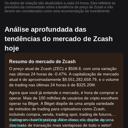
Os dados de votação são atualizados a cada 24 horas. Eles refletem as
previsões da comunidade sobre a tendência de preço de Zcash e não
devem ser considerados como uma recomendação de investimento.
Análise aprofundada das
tendências do mercado de Zcash
hoje
Resumo do mercado de Zcash
O preço atual de Zcash (ZEC) é $508.8, com uma variação
nas últimas 24 horas de -0.47%. A capitalização de mercado
atual é de aproximadamente $8,551,282,658.79, e o volume
de trading nas últimas 24 horas é de $325.20M.
Agora que você já entende o mercado, é hora de comprar e
operar. Mais de 100 milhões de usuários de cripto escolhem
operar na Bitget. A Bitget dispõe de uma ampla variedade
de métodos de trading para criptoativos como Zcash,
incluindo compra, venda, trading spot, trading de futuros,
trading on-chain e staking. Além disso, ela dispõe de uma
Crie uma conta Bitget gratuita e comece a operar agora
das taxas de transação mais vantajosas de todo o setor!
mesmo!