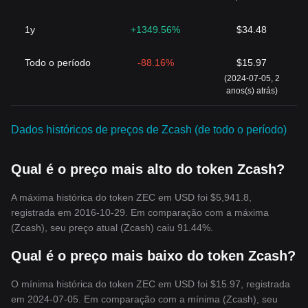
SNARK, o Zcash permite transações criptografadas e anônimas,
oferecendo aos usuários a opção de escolher a quantidade de
1y
+1349.56%
$34.48
informações pessoais a serem compartilhadas. Seu token na
tivo,
o ZEC, posiciona o Zcash não apenas como uma moeda digital,
mas também como uma plataforma para interações financeiras
Todo o período
-88.16%
$15.97
seguras e privadas. Com a crescente demanda por privacidade
(2024-07-05, 2
nas transações on-line, os recursos exclusivos do Zcash o
anos(s) atrás)
tornam uma op
ção cada vez mais atraente para garantir a
privacidade financeira.
Dados históricos de preços de Zcash (de todo o período)
Qual é o preço mais alto do token Zcash?
A máxima histórica do token ZEC em USD foi $5,941.8,
registrada em 2016-10-29. Em comparação com a máxima
(Zcash), seu preço atual (Zcash) caiu 91.44%.
Qual é o preço mais baixo do token Zcash?
O mínima histórica do token ZEC em USD foi $15.97, registrada
em 2024-07-05. Em comparação com a mínima (Zcash), seu