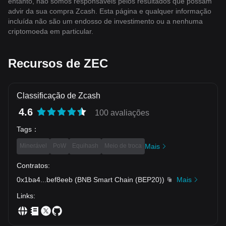
entanto, não somos responsáveis ​​pelos resultados que possam
advir da sua compra Zcash. Esta página e qualquer informação
incluída não são um endosso de investimento ou a nenhuma
criptomoeda em particular.
Recursos de ZEC
Classificação de Zcash
4.6
100 avaliações
Tags
：
Minerável
PoW
Equihash
Meio de troca
Mais
Contratos
:
0x1ba4
...
bef8eeb
(
BNB Smart Chain (BEP20)
)
Mais
Links
: