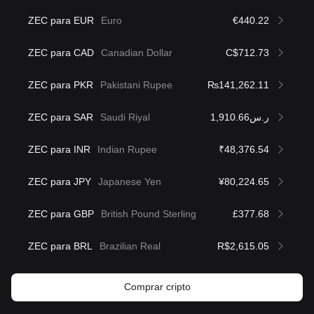
ZEC para EUR
Euro
€440.22
ZEC para CAD
Canadian Dollar
C$712.73
ZEC para PKR
Pakistani Rupee
₨141,262.11
ZEC para SAR
Saudi Riyal
ر.س1,910.66
ZEC para INR
Indian Rupee
₹48,376.54
ZEC para JPY
Japanese Yen
¥80,224.65
ZEC para GBP
British Pound Sterling
£377.68
ZEC para BRL
Brazilian Real
R$2,615.05
Comprar cripto