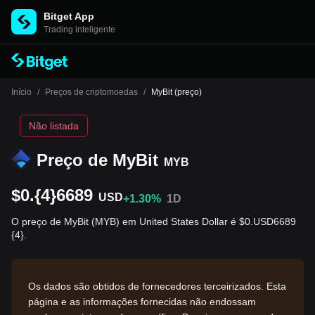
Bitget App
Trading inteligente
Início
/
Preços de criptomoedas
/
MyBit (preço)
Não listada
Preço de MyBit
MYB
$0.{4}6689
USD
+1.30%
1D
O preço de MyBit (MYB) em United States Dollar é $0.USD6689
{4}.
Os dados são obtidos de fornecedores terceirizados. Esta
página e as informações fornecidas não endossam