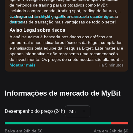
de métodos de trading para criptoativos como MyBit,
incluindo compra, venda, trading spot, trading de futuros,
trading on-chain e staking. Além disso, ela dispõe de uma
Crie uma conta Bitget gratuita e comece a operar agora
das taxas de transação mais vantajosas de todo o setor!
mesmo!
Aviso Legal sobre riscos
A análise acima é baseada nos dados dos gráficos em
tempo real e nos indicadores técnicos da Bitget, compilados
e analisados pela equipe da Pesquisa Bitget. Este material é
apenas informativo e não representa uma recomendação
de investimento. Os preços de criptomoedas são altamente
voláteis. Tome suas decisões de investimento com base na
Mostrar mais
Há 5 minutos
sua própria tolerância ao risco.
Informações de mercado de MyBit
Desempenho do preço (24h)
24h
Baixa em 24h de $0
Alta em 24h de $0