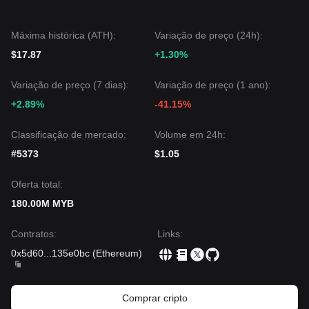
Máxima histórica (ATH):
Variação de preço (24h):
$17.87
+1.30%
Variação de preço (7 dias):
Variação de preço (1 ano):
+2.89%
-41.15%
Classificação de mercado:
Volume em 24h:
#5373
$1.05
Oferta total:
180.00M MYB
Contratos
:
Links
:
0x5d60
...
135e0bc
(
Ethereum
)
Comprar cripto