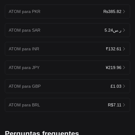
ATOM para PKR
₨385.82
ATOM para SAR
ر.س5.24
ATOM para INR
₹132.61
ATOM para JPY
¥219.96
ATOM para GBP
£1.03
ATOM para BRL
R$7.11
Perguntas frequentes