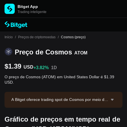
Bitget App
Trading inteligente
Início
/
Preços de criptomoedas
/
Cosmos (preço)
Preço de Cosmos
ATOM
$1.39
USD
+3.82%
1D
O preço de Cosmos (ATOM) em United States Dollar é $1.39
USD.
A Bitget oferece trading spot de Cosmos por meio do
par ATOM/USDT. O preço atual de ATOM/USDT é 1.3
95, com volume de trading em 24 horas de $51,362.1
Gráfico de preços em tempo real de
8. Cosmos possui valor de mercado de $729,848,381.
13 e oferta em circulação de 523.61M ATOM. Fonte d