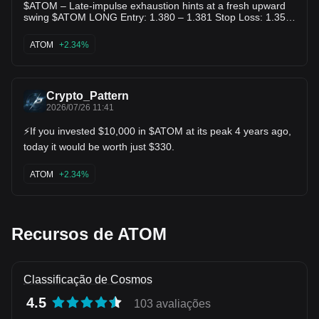
$ATOM – Late‑impulse exhaustion hints at a fresh upward
swing $ATOM LONG Entry: 1.380 – 1.381 Stop Loss: 1.353
TP: 1.408 - 1.436 - 1.463
ATOM
+2.34%
Crypto_Pattern
2026/07/26 11:41
⚡️If you invested $10,000 in $ATOM at its peak 4 years ago,
today it would be worth just $330.
ATOM
+2.34%
Recursos de ATOM
Classificação de Cosmos
4.5
103 avaliações