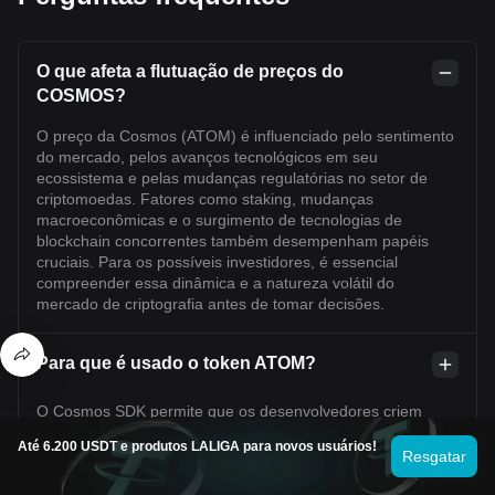
O que afeta a flutuação de preços do
COSMOS?
O preço da Cosmos (ATOM) é influenciado pelo sentimento
do mercado, pelos avanços tecnológicos em seu
ecossistema e pelas mudanças regulatórias no setor de
criptomoedas. Fatores como staking, mudanças
macroeconômicas e o surgimento de tecnologias de
blockchain concorrentes também desempenham papéis
cruciais. Para os possíveis investidores, é essencial
compreender essa dinâmica e a natureza volátil do
mercado de criptografia antes de tomar decisões.
Para que é usado o token ATOM?
O Cosmos SDK permite que os desenvolvedores criem
blockchains e dApps, impulsionando a inovação em setores
Até 6.200 USDT e produtos LALIGA para novos usuários!
como DeFi e jogos. ATOM, o token nativo do Cosmos,
Resgatar
oferece potencial de negociação, recompensas de staking e
direitos de governança. Os investidores podem negociar