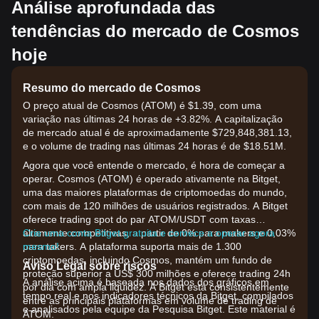
Análise aprofundada das
tendências do mercado de Cosmos
hoje
Resumo do mercado de Cosmos
O preço atual de Cosmos (ATOM) é $1.39, com uma
variação nas últimas 24 horas de +3.82%. A capitalização
de mercado atual é de aproximadamente $729,848,381.13,
e o volume de trading nas últimas 24 horas é de $18.51M.
Agora que você entende o mercado, é hora de começar a
operar. Cosmos (ATOM) é operado ativamente na Bitget,
uma das maiores plataformas de criptomoedas do mundo,
com mais de 120 milhões de usuários registrados. A Bitget
oferece trading spot do par ATOM/USDT com taxas
altamente competitivas, a partir de 0% para makers e 0,03%
Crie uma conta Bitget gratuita e comece a operar agora
para takers. A plataforma suporta mais de 1.300
mesmo!
criptomoedas, incluindo Cosmos, mantém um fundo de
Aviso Legal sobre riscos
proteção superior a US$ 300 milhões e oferece trading 24h
A análise acima é baseada nos dados dos gráficos em
por dia com ampla liquidez. A Bitget está consistentemente
tempo real e nos indicadores técnicos da Bitget, compilados
entre as principais plataformas em volume de trading de
e analisados pela equipe da Pesquisa Bitget. Este material é
ATOM.