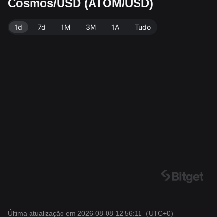
Cosmos/USD (ATOM/USD)
os dados: Bitget. Última atualização: 2026-08-08 12:5
6:11.
1d
7d
1M
3M
1A
Tudo
Última atualização em 2026-08-08 12:56:11
（UTC+0）