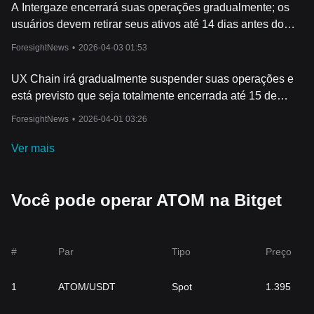
É
importante destacar que, como qualquer outra criptomoeda,
A Intergaze encerrará suas operações gradualmente; os
Cosmos apresenta riscos, portanto, é sempre aconselhável
usuários devem retirar seus ativos até 14 dias antes do
pesquisar e ter cautela ao investir.
fechamento do cross-chain.
ForesightNews
•
2026-04-03 01:53
UX Chain irá gradualmente suspender suas operações e
está previsto que seja totalmente encerrada até 15 de
maio.
ForesightNews
•
2026-04-01 03:26
Ver mais
Você pode operar ATOM na Bitget
#
Par
Tipo
Preço
1
ATOM/USDT
Spot
1.395