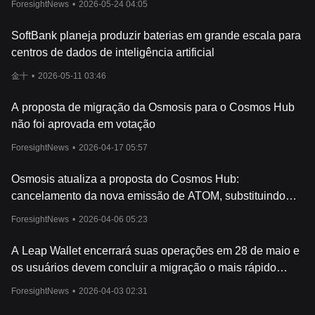
ForesightNews
•
2026-05-24 04:05
como
Ethereum
e
Bitcoin
. O valor futuro da criptomoeda Cosmos
também é especulado com base em suas soluções de
escalabilidade, criadas para lidar c
om um alto volume de
SoftBank planeja produzir baterias em grande escala para
transações sem as pesadas taxas que afetam outras redes como
centros de dados de inteligência artificial
a Ethereum.
Quanto mais aplicativos descentralizados (dApps) e projetos são
金十
•
2026-05-11 03:46
desenvolvidos na Cosmos, maior será o preço do seu token.
Portanto, se você, como trader, estiver
se perguntando: "Quanto
A proposta de migração da Osmosis para o Cosmos Hub
vale o token da Cosmos hoje?", como investidor estiver
não foi aprovada em votação
pensando: "O ATOM é um bom investimento?", é fundamental
avaliar o preço de mercado da moeda no contexto dos recursos
ForesightNews
•
2026-04-17 05:57
exclusivos da rede e do seu ecossistema em crescimento.
Con
clusão
Osmosis atualiza a proposta do Cosmos Hub:
O Cosmos (ATOM) é um projeto inovador e ambicioso de
cancelamento da nova emissão de ATOM, substituindo
blockchain. Com ênfase em escalabilidade, interoperabilidade e
por recompra no mercado aberto utilizando receitas do
governança, Cosmos se esforça para criar uma rede conectada
ForesightNews
•
2026-04-06 05:23
protocolo DEX
de blockchains que possa colaborar e se comunicar de forma
eficiente entr
e si. Ao fornecer ferramentas avançadas aos
A Leap Wallet encerrará suas operações em 28 de maio e
desenvolvedores e implementar uma estrutura exclusiva de
os usuários devem concluir a migração o mais rápido
“Hubs” e “Zones”, Cosmos constrói a base para um futuro
possível.
descentralizado e interconectado, promovendo inovação e
ForesightNews
•
2026-04-03 02:31
colaboração no ecossistema de blockchain.