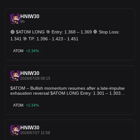
HNIW30
9h
🟢 $ATOM LONG 🎯 Entry: 1.368 – 1.369 🛑 Stop Loss:
1.341 🎯 TP: 1.396 - 1.423 - 1.451
ATOM
+2.34%
HNIW30
2026/07/28 08:15
$ATOM – Bullish momentum resumes after a late‑impulse
exhaustion reversal $ATOM LONG Entry: 1.301 – 1.303
Stop Loss: 1.276 TP: 1.328 - 1.354 - 1.380
ATOM
+2.34%
HNIW30
2026/07/27 11:59