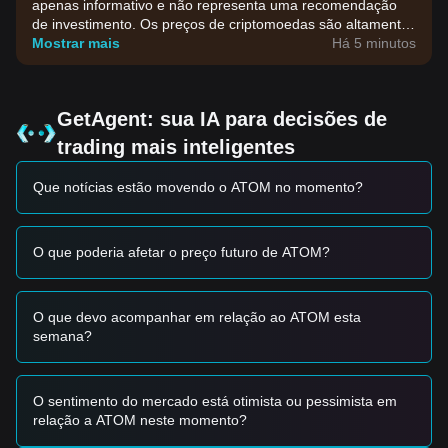
apenas informativo e não representa uma recomendação
de investimento. Os preços de criptomoedas são altamente
voláteis. Tome suas decisões de investimento com base na
Mostrar mais
Há 5 minutos
sua própria tolerância ao risco.
GetAgent: sua IA para decisões de
trading mais inteligentes
Que notícias estão movendo o ATOM no momento?
O que poderia afetar o preço futuro de ATOM?
O que devo acompanhar em relação ao ATOM esta
semana?
O sentimento do mercado está otimista ou pessimista em
relação a ATOM neste momento?