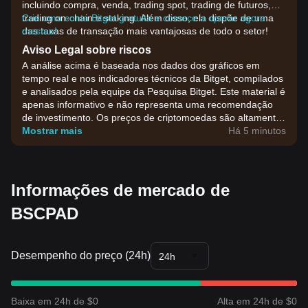
incluindo compra, venda, trading spot, trading de futuros,
trading on-chain e staking. Além disso, ela dispõe de uma
Crie uma conta Bitget gratuita e comece a operar agora
das taxas de transação mais vantajosas de todo o setor!
mesmo!
Aviso Legal sobre riscos
A análise acima é baseada nos dados dos gráficos em
tempo real e nos indicadores técnicos da Bitget, compilados
e analisados pela equipe da Pesquisa Bitget. Este material é
apenas informativo e não representa uma recomendação
de investimento. Os preços de criptomoedas são altamente
voláteis. Tome suas decisões de investimento com base na
Mostrar mais
Há 5 minutos
sua própria tolerância ao risco.
Informações de mercado de
BSCPAD
Desempenho do preço (24h)
24h
Baixa em 24h de $0
Alta em 24h de $0