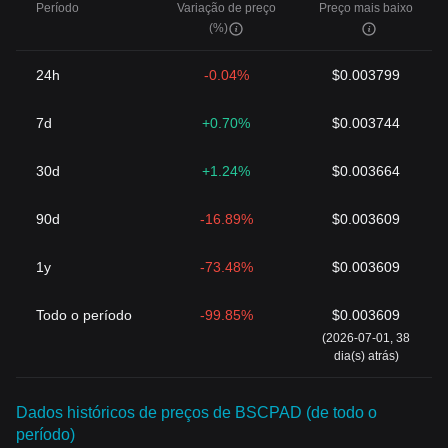
Período
Variação de preço
Preço mais baixo
(%)
24h
-0.04%
$0.003799
7d
+0.70%
$0.003744
30d
+1.24%
$0.003664
90d
-16.89%
$0.003609
1y
-73.48%
$0.003609
Todo o período
-99.85%
$0.003609
(2026-07-01, 38
dia(s) atrás)
Dados históricos de preços de BSCPAD (de todo o
período)