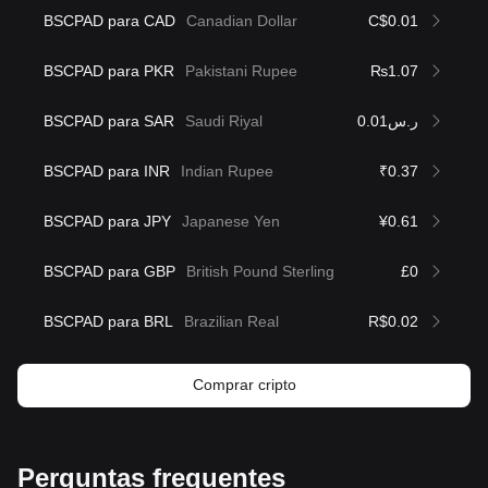
BSCPAD para CAD
Canadian Dollar
C$0.01
BSCPAD para PKR
Pakistani Rupee
₨1.07
BSCPAD para SAR
Saudi Riyal
ر.س0.01
BSCPAD para INR
Indian Rupee
₹0.37
BSCPAD para JPY
Japanese Yen
¥0.61
BSCPAD para GBP
British Pound Sterling
£0
BSCPAD para BRL
Brazilian Real
R$0.02
Comprar cripto
Perguntas frequentes