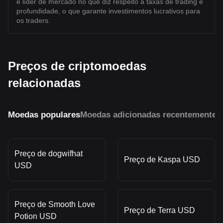
é líder de mercado no que diz respeito a taxas de trading e
profundidade, o que garante investimentos lucrativos para
os traders.
Preços de criptomoedas
relacionadas
Moedas populares
Moedas adicionadas recentemente
M
Preço de dogwifhat
Preço de Kaspa USD
USD
Preço de Smooth Love
Preço de Terra USD
Potion USD