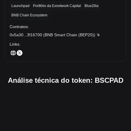
Launchpad
Portfólio da Exnetwork Capital
BlueZilla
BNB Chain Ecosystem
Contratos
:
0x5a30
...
3f16700
(
BNB Smart Chain (BEP20)
)
Links
:
Análise técnica do token: BSCPAD