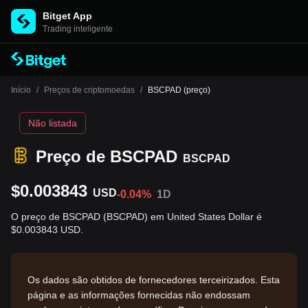
Bitget App
Trading inteligente
Início
/
Preços de criptomoedas
/
BSCPAD (preço)
Não listada
Preço de BSCPAD
BSCPAD
$0.003843
USD
-0.04%
1D
O preço de BSCPAD (BSCPAD) em United States Dollar é
$0.003843 USD.
Os dados são obtidos de fornecedores terceirizados. Esta
página e as informações fornecidas não endossam