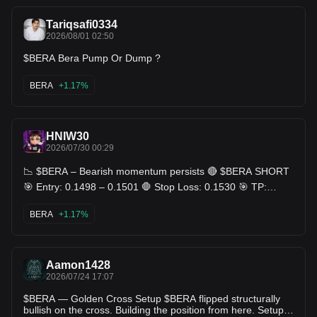
Tariqsafi0334
2026/08/01 02:50
$BERA Bera Pump Or Dump ?
BERA
+1.17%
HNIW30
2026/07/30 00:29
📉 $BERA – Bearish momentum persists 🔴 $BERA SHORT
🎯 Entry: 0.1498 – 0.1501 🛑 Stop Loss: 0.1530 🎯 TP:
0.1470 - 0.1440 - 0.1410 🧠 Plan & Logic The price is
anchored near the key resistance zone around 0.1500,
BERA
+1.17%
where the prevailing bear trend and transition phase
suggest further downside. Price action is reacting near an
important level, so risk management matters here. The
setup depends on confirmation around the entry zone and
Aamon1428
follow-through after the move. Trade BERA here 👇 📉 🔻
2026/07/24 17:07
$BERA — Golden Cross Setup $BERA flipped structurally
bullish on the cross. Building the position from here. Setup: •