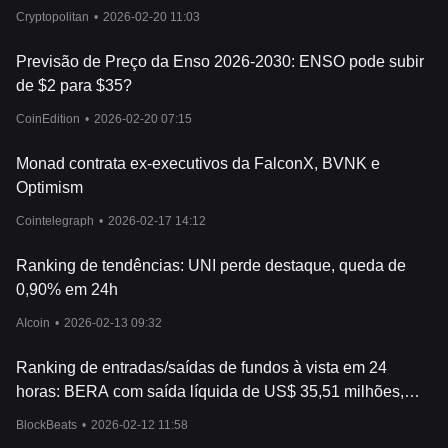
Cryptopolitan
•
2026-02-20 11:03
Previsão de Preço da Enso 2026-2030: ENSO pode subir
de $2 para $35?
CoinEdition
•
2026-02-20 07:15
Monad contrata ex-executivos da FalconX, BVNK e
Optimism
Cointelegraph
•
2026-02-17 14:12
Ranking de tendências: UNI perde destaque, queda de
0,90% em 24h
AIcoin
•
2026-02-13 09:32
Ranking de entradas/saídas de fundos à vista em 24
horas: BERA com saída líquida de US$ 35,51 milhões,
BTC com entrada líquida de US$ 127 milhões
BlockBeats
•
2026-02-12 11:58