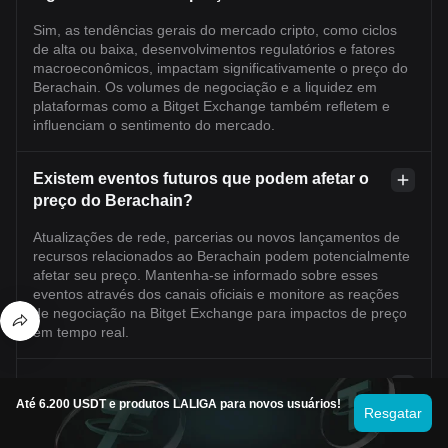
Sim, as tendências gerais do mercado cripto, como ciclos
de alta ou baixa, desenvolvimentos regulatórios e fatores
macroeconômicos, impactam significativamente o preço do
Berachain. Os volumes de negociação e a liquidez em
plataformas como a Bitget Exchange também refletem e
influenciam o sentimento do mercado.
Existem eventos futuros que podem afetar o
preço do Berachain?
Atualizações de rede, parcerias ou novos lançamentos de
recursos relacionados ao Berachain podem potencialmente
afetar seu preço. Mantenha-se informado sobre esses
eventos através dos canais oficiais e monitore as reações
de negociação na Bitget Exchange para impactos de preço
em tempo real.
Quão volátil é o Berachain em comparação
Até 6.200 USDT e produtos LALIGA para novos usuários!
com outras criptomoedas?
Resgatar
Berachain, como muitas criptomoedas de capitalização