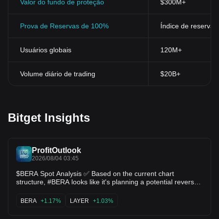
Valor do fundo de proteção
$300M+
Prova de Reservas de 100%
Índice de reservas
Usuários globais
120M+
Volume diário de trading
$20B+
Bitget Insights
ProfitOutlook
2026/08/04 03:45
$BERA Spot Analysis ✅ Based on the current chart
structure, #BERA looks like it's planning a potential reversal
around the $0.12–$0.16 zone. If this support holds and
momentum builds, the next long-term target could be
BERA
+1.17%
LAYER
+1.03%
around $0.40–$0.60. $LAYER $ZORA