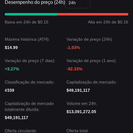
Desempenho do preço (24h)
24h
Com base na análise de vários especialistas, o consenso é:
embora a Berachain possa experimentar volatilidade ou
consolidação a curto prazo, desde que o preço da
Berachain permaneça acima do nível de suporte chave de
Baixa em 24h de $0.15
Alta em 24h de $0.16
4,20 $
, a tendência de médio prazo provavelmente
permanecerá
Acumulação Alcista
.
Máxima histórica (ATH):
Variação de preço (24h):
$14.99
-1.03%
Variação de preço (7 dias):
Variação de preço (1 ano):
+3.27%
-92.33%
Classificação de mercado:
Capitalização de mercado:
#339
$49,191,117
Capitalização de mercado
Volume em 24h:
totalmente diluída:
$13,091,272.05
$49,191,117
Oferta circulante:
Oferta total: