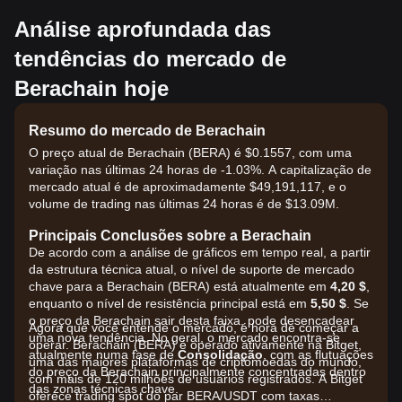
Análise aprofundada das
tendências do mercado de
Berachain hoje
Resumo do mercado de Berachain
O preço atual de Berachain (BERA) é $0.1557, com uma
variação nas últimas 24 horas de -1.03%. A capitalização de
mercado atual é de aproximadamente $49,191,117, e o
volume de trading nas últimas 24 horas é de $13.09M.
Principais Conclusões sobre a Berachain
De acordo com a análise de gráficos em tempo real, a partir
da estrutura técnica atual, o nível de suporte de mercado
chave para a Berachain (BERA) está atualmente em
4,20 $
,
enquanto o nível de resistência principal está em
5,50 $
. Se
o preço da Berachain sair desta faixa, pode desencadear
Agora que você entende o mercado, é hora de começar a
uma nova tendência. No geral, o mercado encontra-se
operar. Berachain (BERA) é operado ativamente na Bitget,
atualmente numa fase de
Consolidação
, com as flutuações
uma das maiores plataformas de criptomoedas do mundo,
do preço da Berachain principalmente concentradas dentro
com mais de 120 milhões de usuários registrados. A Bitget
das zonas técnicas chave.
oferece trading spot do par BERA/USDT com taxas