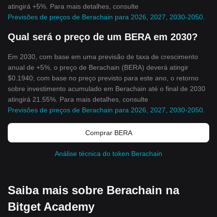
atingirá +5%. Para mais detalhes, consulte
Previsões de preços de Berachain para 2026, 2027, 2030-2050
.
Qual será o preço de um BERA em 2030?
Em 2030, com base em uma previsão de taxa de crescimento
anual de +5%, o preço de Berachain (BERA) deverá atingir
$0.1940; com base no preço previsto para este ano, o retorno
sobre investimento acumulado em Berachain até o final de 2030
atingirá 21.55%. Para mais detalhes, consulte
Previsões de preços de Berachain para 2026, 2027, 2030-2050
.
Comprar BERA
Análise técnica do token Berachain
Saiba mais sobre Berachain na
Bitget Academy