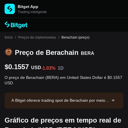
Bitget App
Trading inteligente
Início
/
Preços de criptomoedas
/
Berachain (preço)
Preço de Berachain
BERA
$0.1557
USD
-1.03%
1D
O preço de Berachain (BERA) em United States Dollar é $0.1557
USD.
A Bitget oferece trading spot de Berachain por meio d
o par BERA/USDT. O preço atual de BERA/USDT é 0.
155, com volume de trading em 24 horas de $21,750.
Gráfico de preços em tempo real de
24. Berachain possui valor de mercado de $49,191,11
7 e oferta em circulação de 315.98M BERA. Fonte do