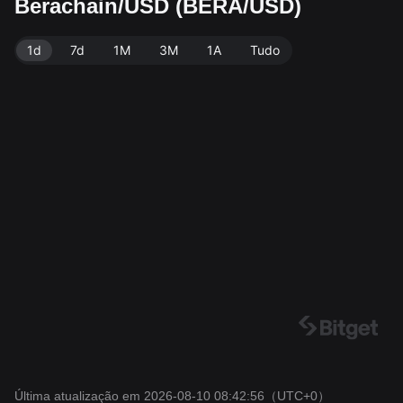
Berachain/USD (BERA/USD)
s dados: Bitget. Última atualização: 2026-08-10 08:42:
56.
1d
7d
1M
3M
1A
Tudo
Última atualização em 2026-08-10 08:42:56
（UTC+0）