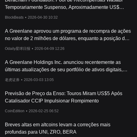
Temporariamente Suspenso, Aproximadamente US$
50.000 em Risco para Usuários da Berachain
BlockBeats
•
2026-04-30 10:32
A Greenlane aprovou um programa de recompra de ações
no valor de 2 milhões de dólares, enquanto a posição de
BERA aumentou para 77,9 milhões de tokens.
Odaily星球日报
•
2026-04-09 12:26
A Greenlane Holdings Inc. anunciou recentemente as
últimas atualizações de seu portfólio de ativos digitais,
informando que concluiu com sucesso a implantação
老虎证券
•
2026-03-03 13:05
estratégica de aproximadamente 50 milhões de unidades
do ativo Bera.
Previsão de Preço da Enso: Touros Miram US$5 Após
Catalisador CCIP Impulsionar Rompimento
CoinEdition
•
2026-02-25 06:52
Breves altas em altcoins levam a correções mais
profundas para UNI, ZRO, BERA