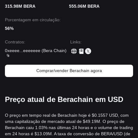
315.98M BERA
555.06M BERA
Porcentagem em circulação:
56%
Contratos
:
Links
:
0xeeee
...
eeeeeee
(
Bera Chain
)
Comprar/vender Berachain agora
Preço atual de Berachain em USD
O preço em tempo real de Berachain hoje é $0.1557 USD, com
uma capitalização de mercado atual de $49.19M. O preço de
Berachain caiu 1.03% nas últimas 24 horas e o volume de trading
em 24 horas é $13.09M. A taxa de conversão de BERA/USD (de