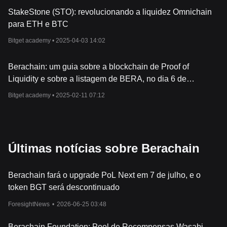
StakeStone (STO): revolucionando a liquidez Omnichain
para ETH e BTC
Bitget academy •
2025-04-03 14:02
Berachain: um guia sobre a blockchain de Proof of
Liquidity e sobre a listagem de BERA, no dia 6 de
fevereiro de 2025
Bitget academy •
2025-02-11 07:12
Últimas notícias sobre Berachain
Berachain fará o upgrade PoL Next em 7 de julho, e o
token BGT será descontinuado
ForesightNews
•
2026-06-25 03:48
Berachain Foundation: Pool de Recompensas Wasabi