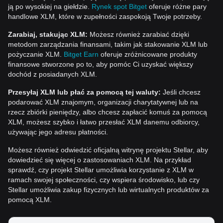
ją po wysokiej na giełdzie.
Rynek spot Bitget
oferuje różne pary
handlowe XLM, które w zupełności zaspokoją Twoje potrzeby.
Zarabiaj, stakując XLM:
Możesz również zarabiać dzięki
metodom zarządzania finansami, takim jak stakowanie XLM lub
pożyczanie XLM.
Bitget Earn
oferuje zróżnicowane produkty
finansowe stworzone po to, aby pomóc Ci uzyskać większy
dochód z posiadanych XLM.
Przesyłaj XLM lub płać za pomocą tej waluty:
Jeśli chcesz
podarować XLM znajomym, organizacji charytatywnej lub na
rzecz zbiórki pieniędzy, albo chcesz zapłacić komuś za pomocą
XLM, możesz szybko i łatwo przesłać XLM danemu odbiorcy,
używając jego adresu płatności.
Możesz również odwiedzić oficjalną witrynę projektu Stellar, aby
dowiedzieć się więcej o zastosowaniach XLM. Na przykład
sprawdź, czy projekt Stellar umożliwia korzystanie z XLM w
ramach swojej społeczności, czy wspiera środowisko, lub czy
Stellar umożliwia zakup fizycznych lub wirtualnych produktów za
pomocą XLM.