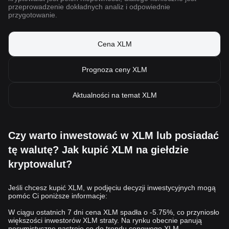
Ważne jest, aby pamiętać, że podobnie jak inne kryptowaluty,
przeprowadzenie dokładnych analiz i odpowiednie
Stellar niesie ze sobą własne ryzyko i zawsze dobrze jest
przygotowanie.
przeprowadzić własne badania i zachować ostrożność podczas
inwestowania.
Cena XLM
Prognoza ceny XLM
Aktualności na temat XLM
Czy warto inwestować w XLM lub posiadać
tę walutę? Jak kupić XLM na giełdzie
kryptowalut?
Jeśli chcesz kupić XLM, w podjęciu decyzji inwestycyjnych mogą
pomóc Ci poniższe informacje:
W ciągu ostatnich 7 dni cena XLM spadła o -5.75%, co przyniosło
większości inwestorów XLM straty. Na rynku obecnie panują
pesymistyczne nastroje co do trendu cenowego XLM.