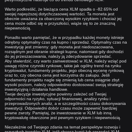
Warto podkreślić, że bieżąca cena XLM spadła o -82.65% od
swojej najwyższej dotychczasowej wartości. Ta moneta jest
obecnie uważana za obarczoną wysokim ryzykiem i chociaż jej
cena może odbić się w przyszłości, wiąże się to ze znaczną
niepewnością.
Ponadto warto pamiętać, że w przypadku każdej monety istnieje
odrębny optymalny czas na kupno i sprzedaż. Optymalny czas na
inwestycję jest zmienny: gdy moneta jest niedoszacowana,
rozsądnym jest obranie strategii kupna; natomiast gdy dochodzi
do jej przeszacowania, należy ją zdecydowanie sprzedać.
Aby stwierdzić, czy warto zainwestować w XLM, należy wziąć pod
uwagę różne czynniki rynkowe, takie jak ogólny trend na rynku
kryptowalut, fundamenty projektu, jego obecną wycenę rynkową
oraz to, czy obecna cena jest korzystna do zakupu. Jeśli
fundamenty projektu nagle się zmienią lub cena osiągnie zbyt
wysoki poziom, należy odpowiednio dostosować swoją strategię
inwestycyjną i działania handlowe.
Twoje decyzje inwestycyjne powinny zależeć od Twojej
odporności na ryzyko, sytuacji finansowej, analizy rynku i
przeprowadzonych analiz, a w szczególności czasu dokonywania
inwestycji. Odpowiedni dobór czasu może zapewnić bardziej
pewne zwroty. Pamiętaj, że inwestowanie w XLM lub inną
kryptowalutę obarczone jest pewnym ryzykiem i niepewnością.
Niezależnie od Twojego zdania na temat perspektyw rozwoju i
przyszłych trendów XLM, jeśli chcesz kupić lub sprzedać XLM,