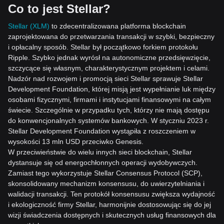
Co to jest Stellar?
Stellar (XLM)
to zdecentralizowana platforma blockchain
zaprojektowana do przetwarzania transakcji w szybki, bezpieczny
i opłacalny sposób. Stellar był początkowo forkiem protokołu
Ripple. Szybko jednak wyrósł na autonomiczne przedsięwzięcie,
szczycące się
własnym, charakterystycznym projektem i celami.
Nadzór nad rozwojem i promocją sieci Stellar sprawuje Stellar
Development Foundation, której misją jest wypełnianie luk między
osobami fizycznymi, firmami i instytucjami finansowymi na całym
świecie. Szczegó
lnie w przypadku tych, którzy nie mają dostępu
do konwencjonalnych systemów bankowych. W styczniu 2023 r.
Stellar Development Foundation wystąpiła z roszczeniem w
wysokości 13 mln USD przeciwko Genesis.
W przeciwieństwie do wielu innych sieci blockchain, S
tellar
dystansuje się od energochłonnych operacji wydobywczych.
Zamiast tego wykorzystuje Stellar Consensus Protocol (SCP),
skonsolidowany mechanizm konsensusu, do uwierzytelniania i
walidacji transakcji. Ten protokół konsensusu zwiększa wydajność
i ekolog
iczność firmy Stellar, harmonijnie dostosowując się do jej
wizji świadczenia dostępnych i skutecznych usług finansowych dla