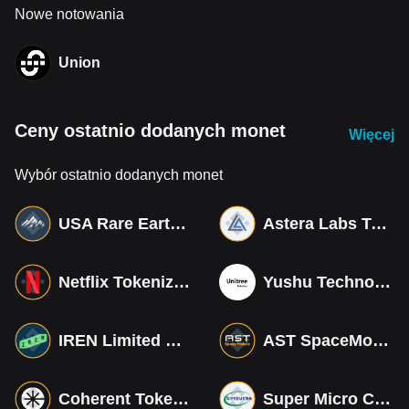
Nowe notowania
Union
Ceny ostatnio dodanych monet
Więcej
Wybór ostatnio dodanych monet
USA Rare Earth Tokenized bStocks
Astera Labs Tokenized bStocks
Netflix Tokenized bStocks
Yushu Technology Co (Derivatives)
IREN Limited Tokenized bStocks
AST SpaceMobile Tokenized bStocks
Coherent Tokenized bStocks
Super Micro Computer Tokenized bStocks