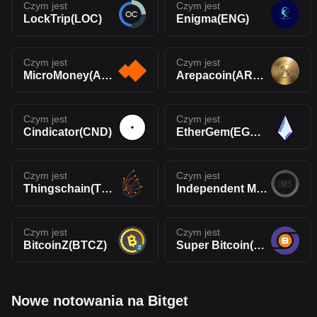
Czym jest
Czym jest
LockTrip(LOC)
Enigma(ENG)
Czym jest
Czym jest
MicroMoney(AMM)
Arepacoin(AREPA)
Czym jest
Czym jest
Cindicator(CND)
EtherGem(EGEM)
Czym jest
Czym jest
Thingschain(TIC)
Independent Money System(IMS)
Czym jest
Czym jest
BitcoinZ(BTCZ)
Super Bitcoin(SBTC)
Nowe notowania na Bitget