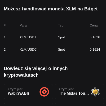
Możesz handlować monetą XLM na Bitget
#
Para
Typ
Cena
1
XLM/USDT
Spot
0.1626
2
XLM/USDC
Spot
0.1624
Dowiedz się więcej o innych
kryptowalutach
Czym jest
Czym jest
Wabi(WABI)
The Midas Touch Gold(TMTG)