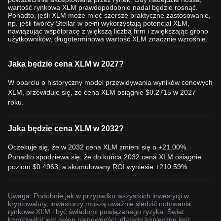
wpłynąć na prognozę ceny Stellar XLM. Na przykład współpraca
wartość rynkowa XLM prawdopodobnie nadal będzie rosnąć.
Stellar z ukraińskim Ministerstwem Transformacji Cyfrowej w
Ponadto, jeśli XLM może mieć szersze praktyczne zastosowanie,
zakresie cyfrowej waluty banku centralnego (CBDC) wywołała
np. jeśli twórcy Stellar w pełni wykorzystają potencjał XLM,
nawiązując współpracę z większą liczbą firm i zwiększając grono
kontrowersje.
użytkowników, długoterminowa wartość XLM znacznie wzrośnie.
Dodatkowo, t
rendy makroekonomiczne wpływające na rynek
kryptowalut - takie jak wiadomości regulacyjne lub znaczące
zmiany cen innych kryptowalut, takich jak Bitcoin - mogą wpływać
Jaka będzie cena XLM w 2027?
na cenę Stellar w czasie rzeczywistym. Inwestorzy często
W oparciu o historyczny model przewidywania wyników cenowych
sprawdzają wykres cen Stellar i
historię cen Stellar, aby
XLM, przewiduje się, że cena XLM osiągnie
$0.2715
w 2027
podejmować świadome decyzje. Śledzą oni trendy cenowe Stellar
roku.
i modele prognozowania cen Stellar w 2023 roku, aby ocenić
przyszłe wyniki Stellar.
Jaka będzie cena XLM w 2032?
Podsumowanie
Oczekuje się, że w 2032 cena XLM zmieni się o +21.00%.
Podsumowując, zdecentralizowana platforma blockchain Stellar,
Ponadto spodziewa się, że do końca 2032 cena XLM osiągnie
napędzan
a przez Stellar Consensus Protocol (SCP), zapewnia
poziom
$0.4963
, a skumulowany ROI wyniesie +210.59%.
szybkie, niedrogie transakcje bez energochłonnego
wydobywania. Koncentrując się na włączeniu finansowym i XLM
jako walucie pomostowej, Stellar ma potencjał
Uwaga: Podobnie jak w przypadku wszystkich inwestycji w
zrewolucjonizowania krajobrazu finansowego, wspie
rając
kryptowaluty, inwestorzy muszą uważnie śledzić notowania
rynkowe XLM i być świadomi powiązanego ryzyka. Świat
globalną dostępność i płynność.
kryptowalut jest pełen niepewności, dlatego konieczne jest