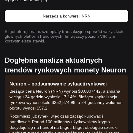
Narzędzia konwersji NRN
Bitget oferuje najniższe opłaty transakcyjne spośród wszystkich
głównych platform handlowych. Im wyższy poziom VIP, tym
korzystniejsze stawki.
Dogłębna analiza aktualnych
trendów rynkowych monety Neuron
Neuron – podsumowanie sytuacji rynkowej
Bieżąca cena Neuron (NRN) wynosi $0.0007442, a zmiana
w ciągu 24 godzin wyniosła +7.14%. Bieżąca kapitalizacja
rynkowa wynosi około $252,874.98, a 24-godzinny wolumen
obrotu wynosi $57.2.
Rozumiesz już rynek, więc czas zacząć kupować i
handlować. Ponad 100 milionów użytkowników krypto
decyduje się na handel na Bitget. Bitget obsługuje szeroki