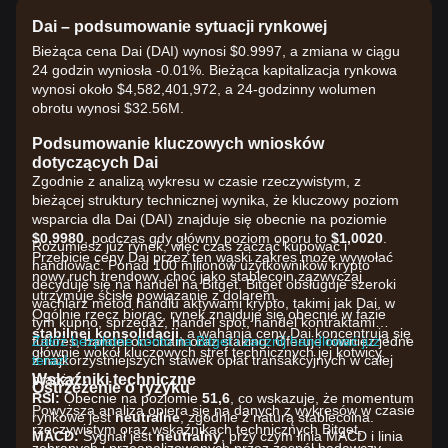
Dai – podsumowanie sytuacji rynkowej
Bieżąca cena Dai (DAI) wynosi $0.9997, a zmiana w ciągu
24 godzin wyniosła -0.01%. Bieżąca kapitalizacja rynkowa
wynosi około $4,582,401,972, a 24-godzinny wolumen
obrotu wynosi $32.56M.
Podsumowanie kluczowych wniosków
dotyczących Dai
Zgodnie z analizą wykresu w czasie rzeczywistym, z
bieżącej struktury technicznej wynika, że kluczowy poziom
wsparcia dla Dai (DAI) znajduje się obecnie na poziomie
$0,9980
, podczas gdy główny poziom oporu to
$1,0020
.
Rozumiesz już rynek, więc czas zacząć kupować i
Przebicie ceny Dai przez ten wąski zakres może wywołać
handlować. Ponad 100 milionów użytkowników krypto
nowy ruch trendowy, choć jako stablecoin zazwyczaj
decyduje się na handel na Bitget. Bitget obsługuje szeroki
utrzymuje ścisłe powiązanie z dolarem.
wachlarz metod handlu aktywami krypto, takimi jak Dai, w
Ogólnie rzecz biorąc, rynek znajduje się obecnie w fazie
tym kupno, sprzedaż, handel spot, handel kontraktami
stabilnej konsolidacji
, a wahania ceny Dai koncentrują się
futures, handel on-chain oraz staking. Oferuje również jedne
Załóż bezpłatne konto na Bitget i zacznij handlować już
głównie wokół kluczowych stref technicznych jej kotwicy.
z najkorzystniejszych stawek opłat transakcyjnych w całej
teraz!
Wskaźniki techniczne
branży!
Ostrzeżenie o ryzyku
RSI:
Obecnie na poziomie
51,6
, co wskazuje, że momentum
Powyższa analiza opiera się na danych z wykresów w czasie
rynkowe jest
neutralne
, zgodnie z naturą stablecoina.
rzeczywistym oraz wskaźnikach technicznych Bitget,
MACD:
Sygnał jest
neutralny
, przy czym linia MACD i linia