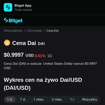
Bitget App
Trade smarter
Strona główna
/
Ceny krypto
/
Cena Dai
Cena Dai
DAI
$0.9997
USD
-0.01%
1D
Cena Dai (DAI) w walucie: United States Dollar wynosi $0.9997
USD.
Wykres cen na żywo Dai/USD
(DAI/USD)
1 d.
7 d.
1 mies.
3 mies.
1 r.
Wszystko