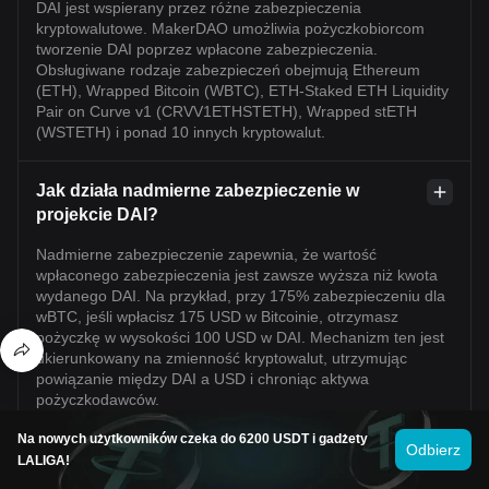
DAI jest wspierany przez różne zabezpieczenia
kryptowalutowe. MakerDAO umożliwia pożyczkobiorcom
tworzenie DAI poprzez wpłacone zabezpieczenia.
Obsługiwane rodzaje zabezpieczeń obejmują Ethereum
(ETH), Wrapped Bitcoin (WBTC), ETH-Staked ETH Liquidity
Pair on Curve v1 (CRVV1ETHSTETH), Wrapped stETH
(WSTETH) i ponad 10 innych kryptowalut.
Jak działa nadmierne zabezpieczenie w
projekcie DAI?
Nadmierne zabezpieczenie zapewnia, że wartość
wpłaconego zabezpieczenia jest zawsze wyższa niż kwota
wydanego DAI. Na przykład, przy 175% zabezpieczeniu dla
wBTC, jeśli wpłacisz 175 USD w Bitcoinie, otrzymasz
pożyczkę w wysokości 100 USD w DAI. Mechanizm ten jest
ukierunkowany na zmienność kryptowalut, utrzymując
powiązanie między DAI a USD i chroniąc aktywa
pożyczkodawców.
Na nowych użytkowników czeka do 6200 USDT i gadżety
Odbierz
Czy DAI jest bezpieczną inwestycją?
LALIGA!