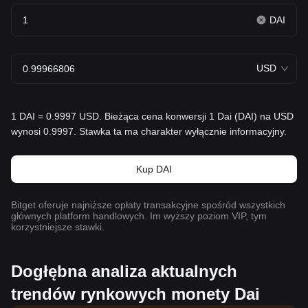
DAI
USD
1 DAI = 0.9997 USD. Bieżąca cena konwersji 1 Dai (DAI) na USD
wynosi 0.9997. Stawka ta ma charakter wyłącznie informacyjny.
Kup DAI
Bitget oferuje najniższe opłaty transakcyjne spośród wszystkich
głównych platform handlowych. Im wyższy poziom VIP, tym
korzystniejsze stawki.
Dogłębna analiza aktualnych
trendów rynkowych monety Dai