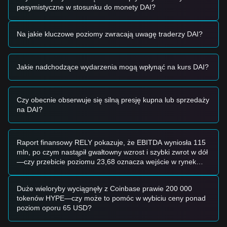
Na podstawie bieżącej struktury technicznej i momentum
pesymistyczne w stosunku do monety DAI?
rynkowego, referencyjne strategie handlowe są następujące:
Potencjalna strefa zakupu
Na jakie kluczowe poziomy zwracają uwagę traderzy DAI?
• Jeśli cena Dai zbliży się do
$0,9985
i pojawią się oznaki
odbicia, może to stanowić niskoryzykowne wejście dla
dostawców płynności lub traderów unikających ryzyka.
• Jeśli cena Dai będzie konsekwentnie utrzymywać się na
Jakie nadchodzące wydarzenia mogą wpłynąć na kurs DAI?
poziomie
$1,0000
przy stabilnym wolumenie, potwierdzi to
siłę kotwicy.
Scenariusz ryzyka
Czy obecnie obserwuje się silną presję kupna lub sprzedaży
• Jeśli cena Dai spadnie poniżej
$0,9950
, rynek może wejść
na DAI?
w fazę krótkoterminowej korekty lub stanąć w obliczu
tymczasowego stresu płynnościowego.
Strategia zakupu
Raport finansowy RELY pokazuje, że EBITDA wyniosła 115
Na podstawie bieżącej struktury rynkowej przedstawiono
mln, po czym nastąpił gwałtowny wzrost i szybki zwrot w dół
następujące strategie referencyjne:
—czy przebicie poziomu 23,68 oznacza wejście w rynek
Inwestorzy konserwatywni
niedźwiedzi?
• Czekajcie, aż Dai utrzyma swoją kotwicę na poziomie
$1,0000
i wykorzystujcie ją jako aktywo bezpiecznej
Duże wieloryby wyciągnęły z Coinbase prawie 200 000
przystani podczas szerszej zmienności rynku.
tokenów HYPE—czy może to pomóc w wybiciu ceny ponad
• Akumulujcie w małych partiach, jeśli cena lekko spadnie w
poziom oporu 65 USD?
kierunku
$0,9990
.
Inwestorzy trendowi