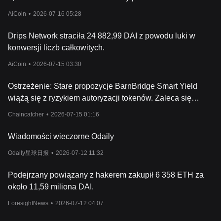
cross-chain.
AiCoin
•
2026-07-16 05:28
Drips Network straciła 24 882,99 DAI z powodu luki w
konwersji liczb całkowitych.
AiCoin
•
2026-07-15 03:30
Ostrzeżenie: Stare propozycje BarnBridge Smart Yield
wiążą się z ryzykiem autoryzacji tokenów. Zaleca się
użytkownikom cofnięcie odpowiednich uprawnień.
Chaincatcher
•
2026-07-15 01:16
Wiadomości wieczorne Odaily
Odaily星球日报
•
2026-07-12 11:32
Podejrzany powiązany z hakerem zakupił 6 358 ETH za
około 11,59 miliona DAI.
ForesightNews
•
2026-07-12 04:07