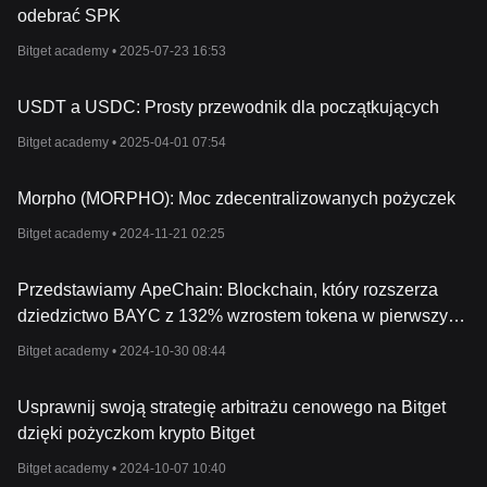
odebrać SPK
Bitget academy •
2025-07-23 16:53
USDT a USDC: Prosty przewodnik dla początkujących
Bitget academy •
2025-04-01 07:54
Morpho (MORPHO): Moc zdecentralizowanych pożyczek
Bitget academy •
2024-11-21 02:25
Przedstawiamy ApeChain: Blockchain, który rozszerza
dziedzictwo BAYC z 132% wzrostem tokena w pierwszym
dniu
Bitget academy •
2024-10-30 08:44
Usprawnij swoją strategię arbitrażu cenowego na Bitget
dzięki pożyczkom krypto Bitget
Bitget academy •
2024-10-07 10:40