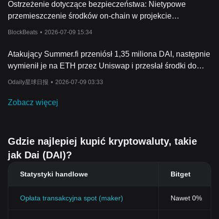
Ostrzeżenie dotyczące bezpieczeństwa: Nietypowe
przemieszczenie środków on-chain w projekcie
CodexField na BNB Chain
BlockBeats
•
2026-07-09 15:34
Atakujący Summer.fi przeniósł 1,35 miliona DAI, następnie
wymienił je na ETH przez Uniswap i przesłał środki do
Tornado Cash.
Odaily星球日报
•
2026-07-09 03:33
Zobacz więcej
Gdzie najlepiej kupić kryptowaluty, takie
jak Dai (DAI)?
Statystyki handlowe
Bitget
Opłata transakcyjna spot (maker)
Nawet 0%