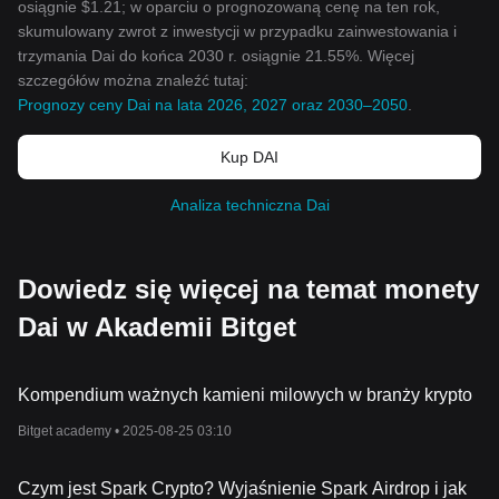
osiągnie $1.21; w oparciu o prognozowaną cenę na ten rok,
skumulowany zwrot z inwestycji w przypadku zainwestowania i
trzymania Dai do końca 2030 r. osiągnie 21.55%. Więcej
szczegółów można znaleźć tutaj:
Prognozy ceny Dai na lata 2026, 2027 oraz 2030–2050
.
Kup DAI
Analiza techniczna Dai
Dowiedz się więcej na temat monety
Dai w Akademii Bitget
Kompendium ważnych kamieni milowych w branży krypto
Bitget academy •
2025-08-25 03:10
Czym jest Spark Crypto? Wyjaśnienie Spark Airdrop i jak