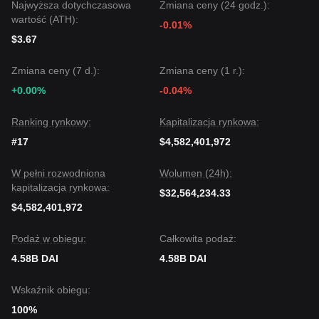
Konsensus wśród analityków jest taki, że mimo
Najwyższa dotychczasowa
Zmiana ceny (24 godz.):
krótkoterminowych drobnych wahania lub transformacji
wartość (ATH):
-0.01%
ekosystemu, dopóki Dai pozostaje powyżej poziomu
$3.67
wsparcia
$0,9980
, średnioterminowy trend pozostanie
stabilny i skotwiczony
.
Zmiana ceny (7 d.):
Zmiana ceny (1 r.):
+0.00%
-0.04%
Ranking rynkowy:
Kapitalizacja rynkowa:
#17
$4,582,401,972
W pełni rozwodniona
Wolumen (24h):
kapitalizacja rynkowa:
$32,564,234.33
$4,582,401,972
Podaż w obiegu:
Całkowita podaż:
4.58B DAI
4.58B DAI
Wskaźnik obiegu:
100%