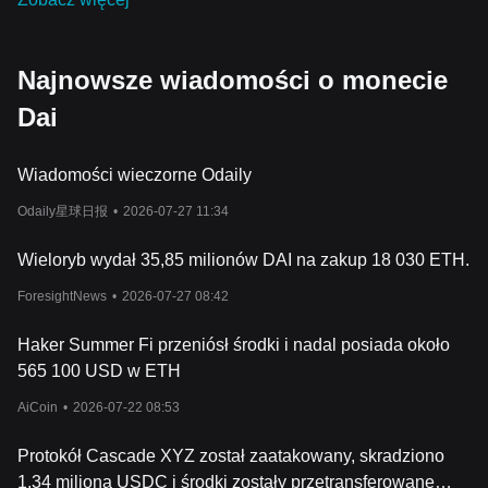
Najnowsze wiadomości o monecie
Dai
Wiadomości wieczorne Odaily
Odaily星球日报
•
2026-07-27 11:34
Wieloryb wydał 35,85 milionów DAI na zakup 18 030 ETH.
ForesightNews
•
2026-07-27 08:42
Haker Summer Fi przeniósł środki i nadal posiada około
565 100 USD w ETH
AiCoin
•
2026-07-22 08:53
Protokół Cascade XYZ został zaatakowany, skradziono
1,34 miliona USDC i środki zostały przetransferowane