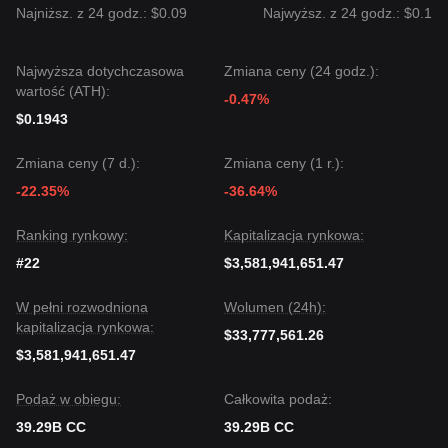
Najniższ. z 24 godz.: $0.09
średnioterminowe wyjście pozostaje
Pozytywno-Neutralne
Najwyższ. z 24 godz.: $0.1
,
o ile cena utrzyma się powyżej krytycznego poziomu
wsparcia
$0.0105
.
Najwyższa dotychczasowa
Zmiana ceny (24 godz.):
wartość (ATH):
-0.47%
$0.1943
Zmiana ceny (7 d.):
Zmiana ceny (1 r.):
-22.35%
-36.64%
Ranking rynkowy:
Kapitalizacja rynkowa:
#22
$3,581,941,651.47
W pełni rozwodniona
Wolumen (24h):
kapitalizacja rynkowa:
$33,777,561.26
$3,581,941,651.47
Podaż w obiegu:
Całkowita podaż:
39.29B CC
39.29B CC