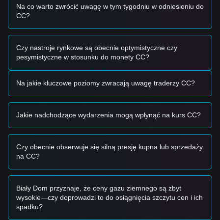
skupione na infrastrukturze.
Na co warto zwrócić uwagę w tym tygodniu w odniesieniu do
CC?
Sygnały tradingowe
Potencjalna strefa zakupu
• Jeśli cena Canton zbliży się do poziomu wsparcia
$0.0105
i
pokaże oznaki odbicia, może to stanowić okazję do
Czy nastroje rynkowe są obecnie optymistyczne czy
krótkoterminowego zakupu.
pesymistyczne w stosunku do monety CC?
• Jeśli cena Canton skutecznie przebije powyżej
$0.0138
w
towarzystwie znaczącego wzrostu wolumenu obrotu, może
Na jakie kluczowe poziomy zwracają uwagę traderzy CC?
to potwierdzić początek nowego trendu wzrostowego.
Scenariusz ryzyka
• Jeśli cena Canton spadnie poniżej psychologicznego
poziomu wsparcia
$0.0100
, rynek może wejść w głębszą
Jakie nadchodzące wydarzenia mogą wpłynąć na kurs CC?
fazę krótkoterminowej korekty, potencjalnie testując strefy o
niższej płynności.
Strategia zakupu
Czy obecnie obserwuje się silną presję kupna lub sprzedaży
Inwestorzy konserwatywni
na CC?
• Czekaj na cofnięcie się ceny Canton do obszaru wsparcia
$0.0105
, aby dokonywać zakupów partiami.
• Alternatywnie, poczekaj na potwierdzone przebicie i
Biały Dom przyznaje, że ceny gazu ziemnego są zbyt
zamknięcie dzienne powyżej oporu
$0.0138
przed
wysokie—czy doprowadzi to do osiągnięcia szczytu cen i ich
podążeniem za trendem.
spadku?
Inwestorzy śledzący trend
• Jeśli cena przebije opór
$0.0138
, może ukształtować się