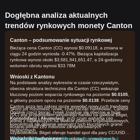
Dogłębna analiza aktualnych
trendów rynkowych monety Canton
Canton – podsumowanie sytuacji rynkowej
Bieżąca cena Canton (CC) wynosi $0.09118, a zmiana w
ciągu 24 godzin wyniosła -0.47%. Bieżąca kapitalizacja
rynkowa wynosi około $3,581,941,651.47, a 24-godzinny
wolumen obrotu wynosi $33.78M.
Wnioski z Kantonu
Na podstawie analizy wykresów w czasie rzeczywistym,
obecna struktura techniczna dla Canton (CC) wskazuje
kluczowy poziom wsparcia rynkowego na poziomie
$0.0105
,
a główny poziom oporu na poziomie
$0.0138
. Przebicie ceny
Canton poza ten zakres może wywołać nowy ruch trendowy.
Skoro już rozumiesz rynek, czas zacząć handlować. Canton
Ogólnie rzecz biorąc, rynek znajduje się obecnie w fazie
(CC) jest przedmiotem aktywnego handlu na giełdzie Bitget,
Konsolidacji i Akumulacji
, przy czym wahania cen
jednej z największych na świecie platform kryptowalutowych,
koncentrują się głównie wewnątrz tych kluczowych granic
liczącej ponad 120 milionów zarejestrowanych
technicznych.
użytkowników. Bitget oferuje handel spot dla pary CC/USDT
Wskaźniki techniczne
przy bardzo konkurencyjnych opłatach, wynoszących
Załóż bezpłatne konto na Bitget i zacznij handlować już