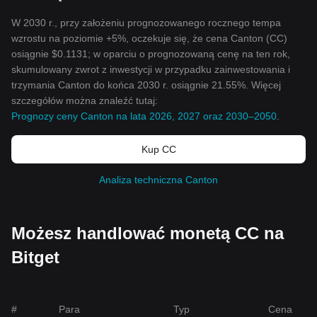
W 2030 r., przy założeniu prognozowanego rocznego tempa
wzrostu na poziomie +5%, oczekuje się, że cena Canton (CC)
osiągnie $0.1131; w oparciu o prognozowaną cenę na ten rok,
skumulowany zwrot z inwestycji w przypadku zainwestowania i
trzymania Canton do końca 2030 r. osiągnie 21.55%. Więcej
szczegółów można znaleźć tutaj:
Prognozy ceny Canton na lata 2026, 2027 oraz 2030–2050
.
Kup CC
Analiza techniczna Canton
Możesz handlować monetą CC na
Bitget
#
Para
Typ
Cena