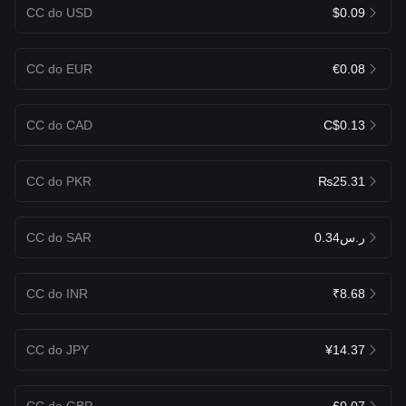
CC do USD
$0.09
CC do EUR
€0.08
CC do CAD
C$0.13
CC do PKR
₨25.31
CC do SAR
ر.س0.34
CC do INR
₹8.68
CC do JPY
¥14.37
CC do GBP
£0.07