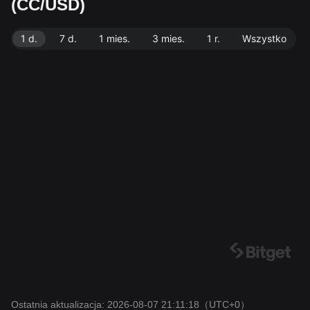
(CC/USD)
egu na poziomie 39.29B CC. Źródło danych: giełda Bit
get. Ostatnia aktualizacja: 2026-08-07 21:11:18.
1 d.
7 d.
1 mies.
3 mies.
1 r.
Wszystko
Ostatnia aktualizacja: 2026-08-07 21:11:18
（UTC+0）