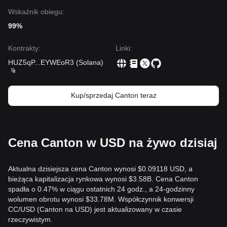
Wskaźnik obiegu:
99%
Kontrakty
:
Linki
:
HUZ5qP
...
EYWEoR3
(
Solana
)
Kup/sprzedaj Canton teraz
Cena Canton w USD na żywo dzisiaj
Aktualna dzisiejsza cena Canton wynosi $0.09118 USD, a
bieżąca kapitalizacja rynkowa wynosi $3.58B. Cena Canton
spadła o 0.47% w ciągu ostatnich 24 godz., a 24-godzinny
wolumen obrotu wynosi $33.78M. Współczynnik konwersji
CC/USD (Canton na USD) jest aktualizowany w czasie
rzeczywistym.