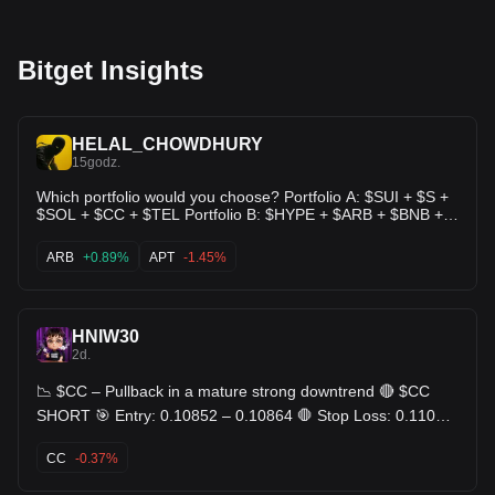
Bitget Insights
HELAL_CHOWDHURY
15godz.
Which portfolio would you choose? Portfolio A: $SUI + $S +
$SOL + $CC + $TEL Portfolio B: $HYPE + $ARB + $BNB +
$APT + $VSN Portfolio C: $TRX + $INJ + $XRP + $LINK +
$ZAMA
ARB
+0.89%
APT
-1.45%
HNIW30
2d.
📉 $CC – Pullback in a mature strong downtrend 🔴 $CC
SHORT 🎯 Entry: 0.10852 – 0.10864 🛑 Stop Loss: 0.11075
🎯 TP: 0.10641 - 0.10424 - 0.10207
CC
-0.37%