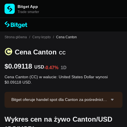
Bitget App
Trade smarter
Strona główna
/
Ceny krypto
/
Cena Canton
Cena Canton
CC
$0.09118
USD
-0.47%
1D
Cena Canton (CC) w walucie: United States Dollar wynosi
$0.09118 USD.
Bitget oferuje handel spot dla Canton za pośrednictwe
m pary handlowej CC/USDT. Bieżąca cena CC/USDT
wynosi 0.09122, przy 24-godzinnym wolumenie obrot
Wykres cen na żywo Canton/USD
u na poziomie $493,667.06. Canton ma kapitalizację r
ynkową w wysokości $3,581,941,651.47 i podaż w obi