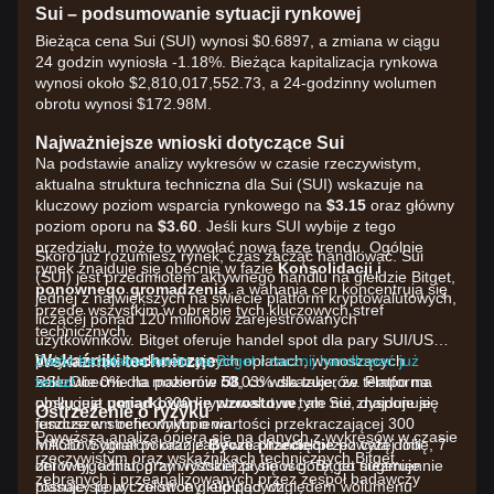
Sui – podsumowanie sytuacji rynkowej
Bieżąca cena Sui (SUI) wynosi $0.6897, a zmiana w ciągu
24 godzin wyniosła -1.18%. Bieżąca kapitalizacja rynkowa
wynosi około $2,810,017,552.73, a 24-godzinny wolumen
obrotu wynosi $172.98M.
Najważniejsze wnioski dotyczące Sui
Na podstawie analizy wykresów w czasie rzeczywistym,
aktualna struktura techniczna dla Sui (SUI) wskazuje na
kluczowy poziom wsparcia rynkowego na
$3.15
oraz główny
poziom oporu na
$3.60
. Jeśli kurs SUI wybije z tego
przedziału, może to wywołać nową fazę trendu. Ogólnie
Skoro już rozumiesz rynek, czas zacząć handlować. Sui
rynek znajduje się obecnie w fazie
Konsolidacji i
(SUI) jest przedmiotem aktywnego handlu na giełdzie Bitget,
ponownego gromadzenia
, a wahania cen koncentrują się
jednej z największych na świecie platform kryptowalutowych,
przede wszystkim w obrębie tych kluczowych stref
liczącej ponad 120 milionów zarejestrowanych
technicznych.
użytkowników. Bitget oferuje handel spot dla pary SUI/USDT
Wskaźniki techniczne
przy bardzo konkurencyjnych opłatach, wynoszących
Załóż bezpłatne konto na Bitget i zacznij handlować już
RSI: Obecnie na poziomie
zaledwie 0% dla makerów i 0,03% dla takerów. Platforma
teraz!
58
, co wskazuje, że tempo na
rynku jest
obsługuje ponad 1300 kryptowalut, w tym Sui, dysponuje
umiarkowanie wzrostowe
, ale nie znajduje się
Ostrzeżenie o ryzyku
jeszcze w strefie wykupienia.
funduszem ochronnym o wartości przekraczającej 300
Powyższa analiza opiera się na danych z wykresów w czasie
MACD: Sygnał pokazuje
milionów dolarów oraz zapewnia handel przez całą dobę, 7
Bycze przecięcie
powyżej linii
rzeczywistym oraz wskaźnikach technicznych Bitget,
zerowej, a histogram rozszerza się w górę, co sugeruje
dni w tygodniu, przy wysokiej płynności. Bitget niezmiennie
zebranych i przeanalizowanych przez zespół badawczy
rosnący popyt ze strony kupujących.
plasuje się w czołówce giełd pod względem wolumenu