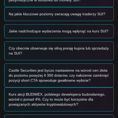
pesymistyczne w stosunku do monety SUI?
• Jeśli kurs SUI z powodzeniem wybije powyżej
$3.60
przy
wyraźnym wzroście wolumenu obrotu, potwierdzi to
Na jakie kluczowe poziomy zwracają uwagę traderzy SUI?
kontynuację trendu wzrostowego.
Scenariusz ryzyka
• Jeśli kurs SUI spadnie poniżej psychologicznego poziomu
$3.00
, rynek może wejść w głębszą fazę korekcyjną,
Jakie nadchodzące wydarzenia mogą wpłynąć na kurs SUI?
potencjalnie ponownie testując strefy niższej płynności.
Strategia kupna
Inwestorzy konserwatywni
Czy obecnie obserwuje się silną presję kupna lub sprzedaży
• Poczekaj, aż kurs SUI cofnie się do poziomu wsparcia
na SUI?
$3.15
, i wchodź partiami po potwierdzeniu odbicia.
• Alternatywnie, poczekaj na jednoznaczne dzienne
zamknięcie powyżej
$3.60
oporu, zanim wejdziesz na retest.
Castle Securities jest byczo nastawione na wzrost cen złota
Inwestorzy nastawieni na trend
do poziomu powyżej 4 300 dolarów, czy nałożenie zamknięć
• Jeśli SUI przełamie
$3.60
oporu, rozważ podążanie za
pozycji short CTA spowoduje gwałtowne wybicie?
trendem. Następny docelowy poziom ceny szacuje się na
$4.00
, a następnie
$4.25
.
• Utrzymuj trailing stop-loss, aby chronić zyski, gdy cena
Kurs akcji BUDIMEX, polskiego dewelopera budowlanego,
wyznacza nowe maksima.
wzrósł o ponad 4%. Czy to może być korzystne dla
Inwestorzy długoterminowi
powiązanych aktywów kryptowalutowych?
• Dopóki rynek utrzymuje swoją strukturę powyżej makro
poziomu wsparcia
$2.80
, długoterminowa ścieżka
wzrostowa pozostaje nienaruszona. Okresowe spadki