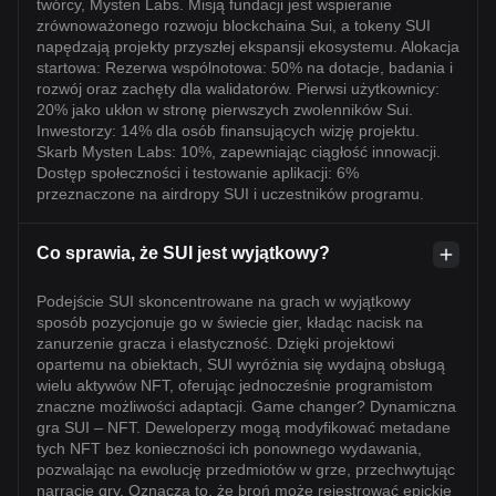
twórcy, Mysten Labs. Misją fundacji jest wspieranie
zrównoważonego rozwoju blockchaina Sui, a tokeny SUI
napędzają projekty przyszłej ekspansji ekosystemu. Alokacja
startowa: Rezerwa wspólnotowa: 50% na dotacje, badania i
rozwój oraz zachęty dla walidatorów. Pierwsi użytkownicy:
20% jako ukłon w stronę pierwszych zwolenników Sui.
Inwestorzy: 14% dla osób finansujących wizję projektu.
Skarb Mysten Labs: 10%, zapewniając ciągłość innowacji.
Dostęp społeczności i testowanie aplikacji: 6%
przeznaczone na airdropy SUI i uczestników programu.
Co sprawia, że SUI jest wyjątkowy?
Podejście SUI skoncentrowane na grach w wyjątkowy
sposób pozycjonuje go w świecie gier, kładąc nacisk na
zanurzenie gracza i elastyczność. Dzięki projektowi
opartemu na obiektach, SUI wyróżnia się wydajną obsługą
wielu aktywów NFT, oferując jednocześnie programistom
znaczne możliwości adaptacji. Game changer? Dynamiczna
gra SUI – NFT. Deweloperzy mogą modyfikować metadane
tych NFT bez konieczności ich ponownego wydawania,
pozwalając na ewolucję przedmiotów w grze, przechwytując
narracje gry. Oznacza to, że broń może rejestrować epickie