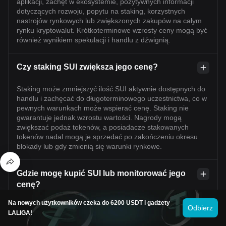
aplikacji, zachęt w ekosystemie, pozytywnych informacji
dotyczących rozwoju, popytu na staking, korzystnych
nastrojów rynkowych lub zwiększonych zakupów na całym
rynku kryptowalut. Krótkoterminowe wzrosty ceny mogą być
również wynikiem spekulacji i handlu z dźwignią.
Czy staking SUI zwiększa jego cenę?
Staking może zmniejszyć ilość SUI aktywnie dostępnych do
handlu i zachęcać do długoterminowego uczestnictwa, co w
pewnych warunkach może wspierać cenę. Staking nie
gwarantuje jednak wzrostu wartości. Nagrody mogą
zwiększać podaż tokenów, a posiadacze stakowanych
tokenów nadal mogą je sprzedać po zakończeniu okresu
blokady lub gdy zmienią się warunki rynkowe.
Gdzie mogę kupić SUI lub monitorować jego
cenę?
Cenę SUI możesz monitorować za pośrednictwem
Na nowych użytkowników czeka do 6200 USDT i gadżety
Odbierz
renomowanych serwisów z danymi rynkowymi, a także
LALIGA!
kupować SUI lub handlować nim na giełdzie Bitget, z