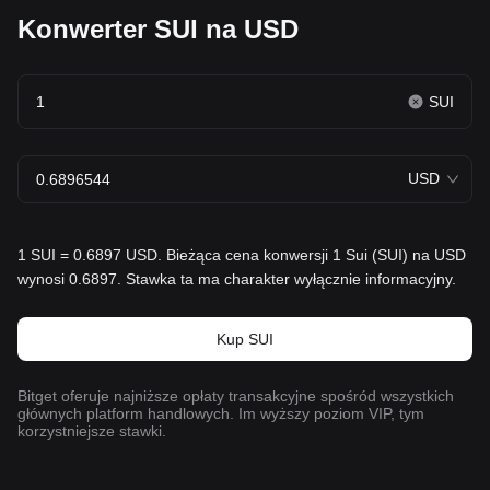
Konwerter SUI na USD
SUI
USD
1 SUI = 0.6897 USD. Bieżąca cena konwersji 1 Sui (SUI) na USD
wynosi 0.6897. Stawka ta ma charakter wyłącznie informacyjny.
Kup SUI
Bitget oferuje najniższe opłaty transakcyjne spośród wszystkich
głównych platform handlowych. Im wyższy poziom VIP, tym
korzystniejsze stawki.