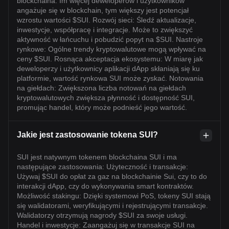
blockchaina: Im więcej deweloperów i użytkowników
angażuje się w blockchain, tym większy jest potencjał
wzrostu wartości $SUI. Rozwój sieci: Śledź aktualizacje,
inwestycje, współpracę i integracje. Może to zwiększyć
aktywność w łańcuchu i pobudzić popyt na $SUI. Nastroje
rynkowe: Ogólne trendy kryptowalutowe mogą wpływać na
ceny $SUI. Rosnąca akceptacja ekosystemu: W miarę jak
deweloperzy i użytkownicy aplikacji dApp skłaniają się ku
platformie, wartość rynkowa SUI może zyskać. Notowania
na giełdach: Zwiększona liczba notowań na giełdach
kryptowalutowych zwiększa płynność i dostępność SUI,
promując handel, który może podnieść jego wartość.
Jakie jest zastosowanie tokena SUI?
SUI jest natywnym tokenem blockchaina SUI i ma
następujące zastosowania: Użyteczność i transakcje:
Używaj $SUI do opłat za gaz na blockchainie Sui, czy to do
interakcji dApp, czy do wykonywania smart kontraktów.
Możliwość stakingu: Dzięki systemowi PoS, tokeny SUI stają
się walidatorami, weryfikującymi i rejestrującymi transakcje.
Walidatorzy otrzymują nagrody $SUI za swoje usługi.
Handel i inwestycje: Zaangażuj się w transakcje SUI na