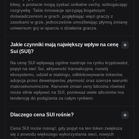
bitwy, a postacie mogą zyskać unikalne cechy, wzbogacając
rozgrywkę. Takie innowacje sprzyjają bogatszym
doświadczeniom w grach, pogłębiając więzi graczy z
zasobami w grze, jednocześnie umożliwiając płynną zmianę
uniwersum gry w oparciu o działania gracza.
Jakie czynniki mają największy wpływ na cenę
Sui (SUI)?
Na cenę SUI wpływają ogólne nastroje na rynku kryptowalut,
popyt na sieć Sui, aktywność transakcyjna, rozwój
ekosystemu, udział w stakingu, odblokowywanie tokenów,
adopcja przez deweloperów, płynność oraz szersze warunki
makroekonomiczne. Kierunek zmian ceny bitcoina również
może silnie wpływać na SUI, ponieważ wiele altcoinów ma
tendencję do podążania za całym rynkiem.
Dlaczego cena SUI rośnie?
Cena SUI może rosnąć, gdy popyt na ten token zwiększa
się z powodu większego wykorzystania sieci, nowych