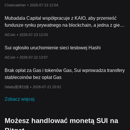
zrealizowana.
Chaincatcher
•
2026-07-23 12:04
Mubadala Capital współpracuje z KAIO, aby przenieść
fundusze rynku prywatnego na blockchain, a jedna z giełd
nabywa udziały.
AiCoin
•
2026-07-23 12:03
Sui ogłosiło uruchomienie sieci testowej Hashi
AiCoin
•
2026-07-22 13:07
Brak opłat za Gas i tokenów Gas, Sui wprowadza transfery
stablecoinów bez opłat Gas
Odaily星球日报
•
2026-07-21 20:01
Zobacz więcej
Możesz handlować monetą SUI na