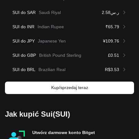
SUI do SAR
Saudi Riyal
ر.س2.58
SUI do INR
Indian Rupee
₹65.79
SUI do JPY
Japanese Yen
¥109.76
SUI do GBP
British Pound Sterling
£0.51
SUI do BRL
Brazilian Real
R$3.53
Kup/sprzedaj teraz
Jak kupić Sui(SUI)
Utwórz darmowe konto Bitget