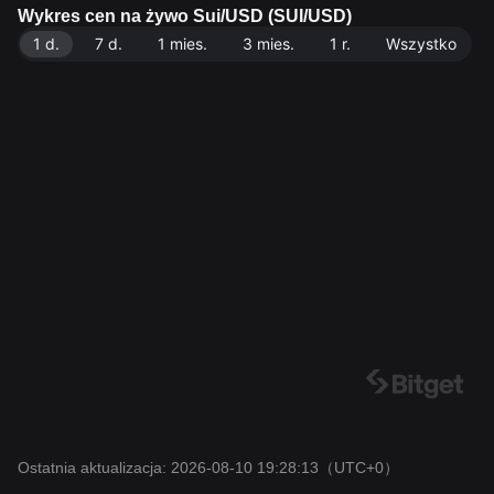
poziomie 4.07B SUI. Źródło danych: giełda Bitget. Ost
Wykres cen na żywo Sui/USD (SUI/USD)
atnia aktualizacja: 2026-08-10 19:28:13.
1 d.
7 d.
1 mies.
3 mies.
1 r.
Wszystko
Ostatnia aktualizacja: 2026-08-10 19:28:13
（UTC+0）