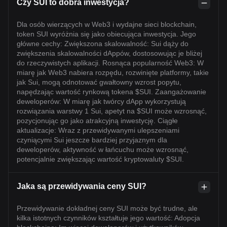
Czy SUI to dobra inwestycja?
Dla osób wierzących w Web3 i wydajne sieci blockchain,
token SUI wyróżnia się jako obiecująca inwestycja. Jego
główne cechy: Zwiększona skalowalność: Sui dąży do
zwiększenia skalowalności dAppów, dostosowując je bliżej
do rzeczywistych aplikacji. Rosnąca popularność Web3: W
miarę jak Web3 nabiera rozpędu, rozwinięte platformy, takie
jak Sui, mogą odnotować gwałtowny wzrost popytu,
napędzając wartość rynkową tokena $SUI. Zaangażowanie
deweloperów: W miarę jak twórcy dApp wykorzystują
rozwiązania warstwy 1 Sui, apetyt na $SUI może wzrosnąć,
pozycjonując go jako atrakcyjną inwestycję. Ciągłe
aktualizacje: Wraz z przewidywanymi ulepszeniami
czyniącymi Sui jeszcze bardziej przyjaznym dla
deweloperów, aktywność w łańcuchu może wzrosnąć,
potencjalnie zwiększając wartość kryptowaluty $SUI.
Jaka są przewidywania ceny SUI?
Przewidywanie dokładnej ceny SUI może być trudne, ale
kilka istotnych czynników kształtuje jego wartość: Adopcja