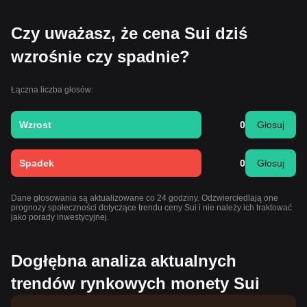
Czy uważasz, że cena Sui dziś
wzrośnie czy spadnie?
Łączna liczba głosów:
Wzrost
0
Głosuj
Spadek
0
Głosuj
Dane głosowania są aktualizowane co 24 godziny. Odzwierciedlają one
prognozy społeczności dotyczące trendu ceny Sui i nie należy ich traktować
jako porady inwestycyjnej.
Dogłębna analiza aktualnych
trendów rynkowych monety Sui