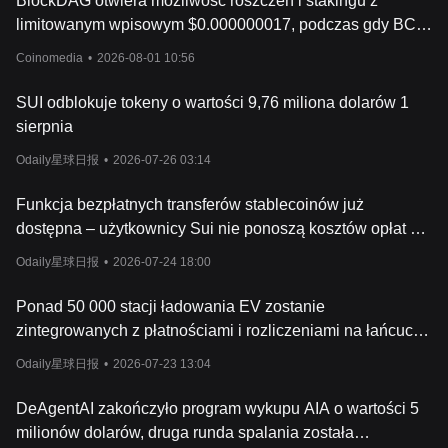
BlockDAG otwiera możliwość roszczeń i stakingu z
limitowanym wpisowym $0.000000017, podczas gdy BCH
celuje w 245 dolarów, a Sui podejmuje próbę odbudowy
Coinomedia
•
2026-08-01 10:56
SUI odblokuje tokeny o wartości 9,76 miliona dolarów 1
sierpnia
Odaily星球日报
•
2026-07-26 03:14
Funkcja bezpłatnych transferów stablecoinów już
dostępna – użytkownicy Sui nie ponoszą kosztów opłat za
gaz ani nie potrzebują tokenów gazowych.
Odaily星球日报
•
2026-07-24 18:00
Ponad 50 000 stacji ładowania EV zostanie
zintegrowanych z płatnościami i rozliczeniami na łańcuchu
Sui za pośrednictwem GoraeProtocol.
Odaily星球日报
•
2026-07-23 13:04
DeAgentAI zakończyło program wykupu AIA o wartości 5
milionów dolarów, druga runda spalania została