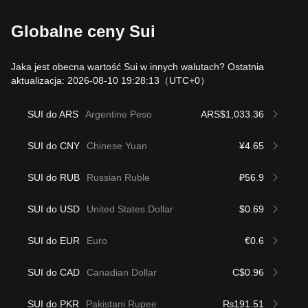
Globalne ceny Sui
Jaka jest obecna wartość Sui w innych walutach? Ostatnia
aktualizacja: 2026-08-10 19:28:13
（UTC+0）
SUI do ARS
Argentine Peso
ARS$1,033.36
SUI do CNY
Chinese Yuan
¥4.65
SUI do RUB
Russian Ruble
₽56.9
SUI do USD
United States Dollar
$0.69
SUI do EUR
Euro
€0.6
SUI do CAD
Canadian Dollar
C$0.96
SUI do PKR
Pakistani Rupee
₨191.51