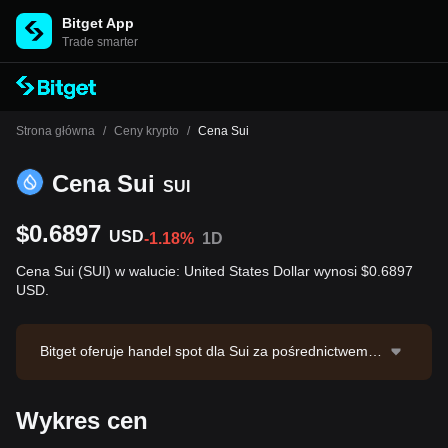
Bitget App
Trade smarter
Strona główna
/
Ceny krypto
/
Cena Sui
Cena Sui
SUI
$0.6897
USD
-1.18%
1D
Cena Sui (SUI) w walucie: United States Dollar wynosi $0.6897
USD.
Bitget oferuje handel spot dla Sui za pośrednictwem p
ary handlowej SUI/USDT. Bieżąca cena SUI/USDT wy
nosi 0.6922, przy 24-godzinnym wolumenie obrotu na
Wykres cen
poziomie $1,560,566.55. Sui ma kapitalizację rynkową
w wysokości $2,810,017,552.73 i podaż w obiegu na