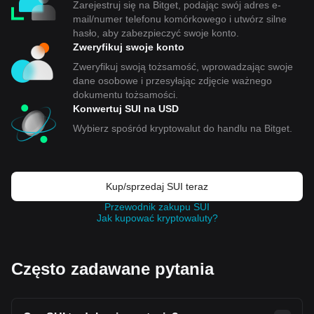
Zarejestruj się na Bitget, podając swój adres e-
mail/numer telefonu komórkowego i utwórz silne
hasło, aby zabezpieczyć swoje konto.
Zweryfikuj swoje konto
Zweryfikuj swoją tożsamość, wprowadzając swoje
dane osobowe i przesyłając zdjęcie ważnego
dokumentu tożsamości.
Konwertuj SUI na USD
Wybierz spośród kryptowalut do handlu na Bitget.
Kup/sprzedaj SUI teraz
Przewodnik zakupu SUI
Jak kupować kryptowaluty?
Często zadawane pytania