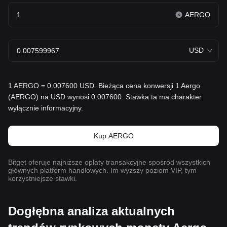
AERGO
USD
1 AERGO = 0.007600 USD. Bieżąca cena konwersji 1 Aergo
(AERGO) na USD wynosi 0.007600. Stawka ta ma charakter
wyłącznie informacyjny.
Kup AERGO
Bitget oferuje najniższe opłaty transakcyjne spośród wszystkich
głównych platform handlowych. Im wyższy poziom VIP, tym
korzystniejsze stawki.
Dogłębna analiza aktualnych