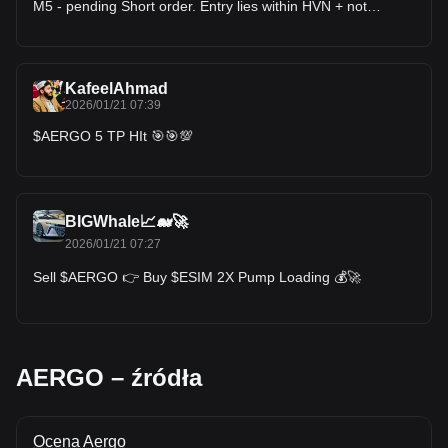
M5 - pending Short order. Entry lies within HVN + not
affected by any weak zone, the current resistance zone is
around 1.74% wide. The downtrend has lasted 22 hours 50
minutes, with the largest recorded price decline at 17.28%.
If price breaks above this resistance zone, the trend will
likely reverse upward.
KafeelAhmad
2026/01/21 07:39
$AERGO 5 TP HIt 🎯🎯💯
BIGWhale📈🐋🚀
2026/01/21 07:27
Sell $AERGO 👉 Buy $ESIM 2X Pump Loading 💰🚀
AERGO – źródła
Ocena Aergo