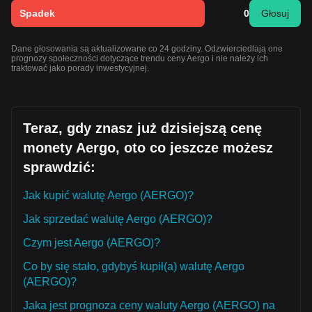
Spadek
0
Głosuj
Dane głosowania są aktualizowane co 24 godziny. Odzwierciedlają one
prognozy społeczności dotyczące trendu ceny Aergo i nie należy ich
traktować jako porady inwestycyjnej.
Teraz, gdy znasz już dzisiejszą cenę
monety Aergo, oto co jeszcze możesz
sprawdzić:
Jak kupić walutę Aergo (AERGO)?
Jak sprzedać walutę Aergo (AERGO)?
Czym jest Aergo (AERGO)?
Co by się stało, gdybyś kupił(a) walutę Aergo
(AERGO)?
Jaka jest prognoza ceny waluty Aergo (AERGO) na