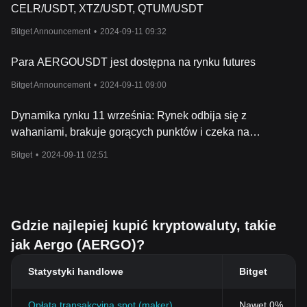
CELR/USDT, XTZ/USDT, QTUM/USDT
Bitget Announcement
•
2024-09-11 09:32
Para AERGOUSDT jest dostępna na rynku futures
Bitget Announcement
•
2024-09-11 09:00
Dynamika rynku 11 września: Rynek odbija się z
wahaniami, brakuje gorących punktów i czeka na
publikację danych o CPI za sierpień dziś wieczorem
Bitget
•
2024-09-11 02:51
Gdzie najlepiej kupić kryptowaluty, takie
jak Aergo (AERGO)?
Statystyki handlowe
Bitget
Opłata transakcyjna spot (maker)
Nawet 0%