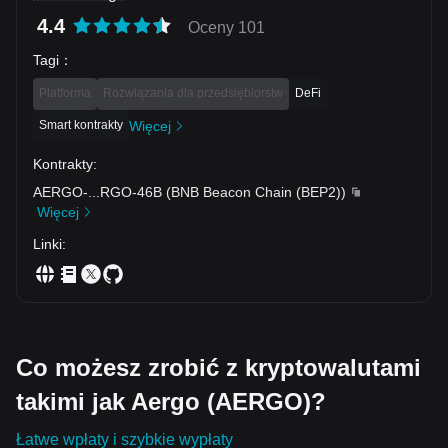
4.4
Oceny 101
Tagi
：
Platforma
Rozwiązania dla przedsiębiorstw
DeFi
Smart kontrakty
Więcej
Kontrakty
:
AERGO-
...
RGO-46B
(
BNB Beacon Chain (BEP2)
)
Więcej
Linki
:
Co możesz zrobić z kryptowalutami
takimi jak Aergo (AERGO)?
Łatwe wpłaty i szybkie wypłaty