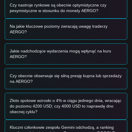
punkt odniesienia:
Czy nastroje rynkowe są obecnie optymistyczne czy
Potencjalna strefa kupna
pesymistyczne w stosunku do monety AERGO?
• Jeśli cena Aergo zbliży się do
$0.07850 - $0.08100
i
pojawią się oznaki odbicia, może to stworzyć
Na jakie kluczowe poziomy zwracają uwagę traderzy
krótkoterminową okazję zakupową.
AERGO?
• Jeśli cena Aergo przebije
$0.09220
przy istotnym wzroście
wolumenu, może to potwierdzić nowy trend wzrostowy.
Scenariusz ryzyka
• Jeśli cena Aergo spadnie poniżej
$0.07500
, rynek może
Jakie nadchodzące wydarzenia mogą wpłynąć na kurs
wejść w głębszą krótkoterminową korektę, potencjalnie z
AERGO?
ponownym testem tegorocznych minimów.
Strategia kupna
Na podstawie obecnej struktury rynkowej proponuje się
Czy obecnie obserwuje się silną presję kupna lub sprzedaży
następujące podejście:
na AERGO?
Inwestorzy konserwatywni
• Poczekać, aż cena Aergo cofnąć do
$0.07850
w celu
zakupów partiami.
Złoto spotowe wzrosło o 4% w ciągu jednego dnia, wracając
• Lub poczekać, aż kurs skutecznie wybije i utrzyma się
do poziomu 4200 USD; czy 4000 USD to naprawdę dno
powyżej
$0.09220
(oporu), zanim zacznie się podążać za
obecnej cyklu?
trendem.
Inwestorzy nastawieni na trend
• Jeśli cena przebije
$0.09220
, może uformować się nowy
Kluczni członkowie zespołu Gemini odchodzą, a ranking
wzrostowy trend. Kolejnym celem może być
$0.10500
.