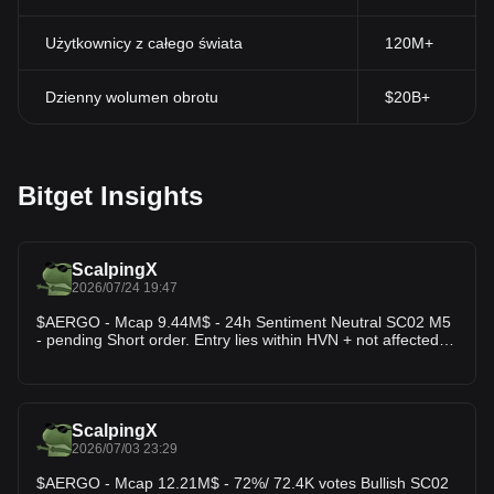
Użytkownicy z całego świata
120M+
Dzienny wolumen obrotu
$20B+
Bitget Insights
ScalpingX
2026/07/24 19:47
$AERGO - Mcap 9.44M$ - 24h Sentiment Neutral SC02 M5
- pending Short order. Entry lies within HVN + not affected
by any weak zone, the current resistance zone is around
6.36% wide. The downtrend has lasted 14 hours 10
minutes, with the largest recorded price decline at 35.83%.
If price breaks above this resistance zone, the trend will
likely reverse upward.
ScalpingX
2026/07/03 23:29
$AERGO - Mcap 12.21M$ - 72%/ 72.4K votes Bullish SC02