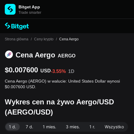
Bitget App
Trade smarter
Strona główna
/
Ceny krypto
/
Cena Aergo
Cena Aergo
AERGO
$0.007600
USD
-3.55%
1D
Cena Aergo (AERGO) w walucie: United States Dollar wynosi
$0.007600 USD.
Wykres cen na żywo Aergo/USD
(AERGO/USD)
1 d.
7 d.
1 mies.
3 mies.
1 r.
Wszystko