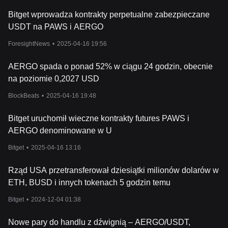
Bitget wprowadza kontrakty perpetualne zabezpieczane
USDT na PAWS i AERGO
ForesightNews
•
2025-04-16 19:56
AERGO spada o ponad 52% w ciągu 24 godzin, obecnie
na poziomie 0,2027 USD
BlockBeats
•
2025-04-16 19:48
Bitget uruchomił wieczne kontrakty futures PAWS i
AERGO denominowane w U
Bitget
•
2025-04-16 13:16
Rząd USA przetransferował dziesiątki milionów dolarów w
ETH, BUSD i innych tokenach 5 godzin temu
Bitget
•
2024-12-04 01:38
Nowe pary do handlu z dźwignią – AERGO/USDT,