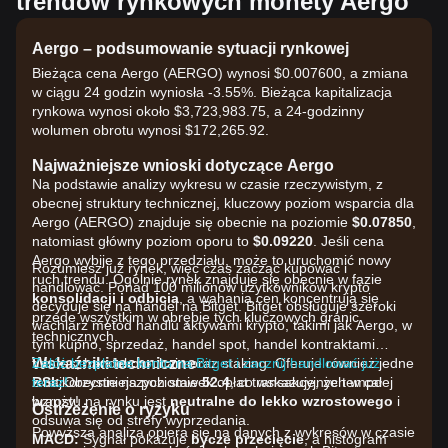
trendów rynkowych monety Aergo
Aergo – podsumowanie sytuacji rynkowej
Bieżąca cena Aergo (AERGO) wynosi $0.007600, a zmiana
w ciągu 24 godzin wyniosła -3.55%. Bieżąca kapitalizacja
rynkowa wynosi około $3,723,983.75, a 24-godzinny
wolumen obrotu wynosi $172,265.92.
Najważniejsze wnioski dotyczące Aergo
Na podstawie analizy wykresu w czasie rzeczywistym, z
obecnej struktury technicznej, kluczowy poziom wsparcia dla
Aergo (AERGO) znajduje się obecnie na poziomie
$0.07850
,
natomiast główny poziom oporu to
$0.09220
. Jeśli cena
Aergo wybije z tego przedziału, może to uruchomić nowy
Rozumiesz już rynek, więc czas zacząć kupować i
ruch trendu. Ogólnie rynek znajduje się obecnie w fazie
handlować. Ponad 100 milionów użytkowników krypto
konsolidacji i odbicia
, a wahania cen koncentrują się
decyduje się na handel na Bitget. Bitget obsługuje szeroki
przede wszystkim w obrębie tych kluczowych granic
wachlarz metod handlu aktywami krypto, takimi jak Aergo, w
technicznych.
tym kupno, sprzedaż, handel spot, handel kontraktami
Wskaźniki techniczne
futures, handel on-chain oraz staking. Oferuje również jedne
Załóż bezpłatne konto na Bitget i zacznij handlować już
RSI:
z najkorzystniejszych stawek opłat transakcyjnych w całej
teraz!
Obecnie na poziomie
52.4
, co wskazuje, że tempo
wzrostu na rynku jest
branży!
neutralne do lekko wzrostowego
i
Ostrzeżenie o ryzyku
odsuwa się od strefy wyprzedania.
Powyższa analiza opiera się na danych z wykresów w czasie
MACD:
Sygnał pokazuje
bycze przecięcie
, a histogram