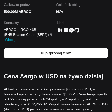
Całkowita podaż:
Wskaźnik obiegu:
500.00M AERGO
98%
Kontrakty
:
Linki
:
AERGO-
...
RGO-46B
(
BNB Beacon Chain (BEP2)
)
Więcej
Kup/sprzedaj teraz
Cena Aergo w USD na żywo dzisiaj
Aktualna dzisiejsza cena Aergo wynosi $0.007600 USD, a
bieżąca kapitalizacja rynkowa wynosi $3.72M. Cena Aergo spadła
o 3.55% w ciągu ostatnich 24 godz., a 24-godzinny wolumen
obrotu wynosi $172,265.92. Współczynnik konwersji AERGO/USD
(Aergo na USD) jest aktualizowany w czasie rzeczywistym.