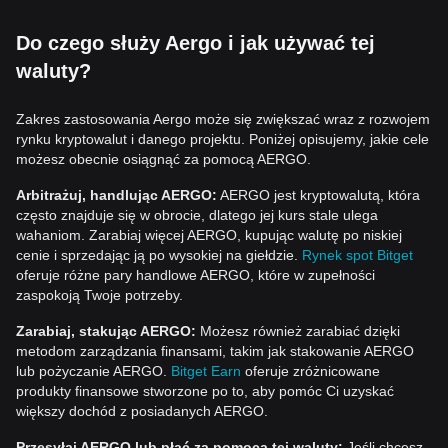
Do czego służy Aergo i jak używać tej
waluty?
Zakres zastosowania Aergo może się zwiększać wraz z rozwojem
rynku kryptowalut i danego projektu. Poniżej opisujemy, jakie cele
możesz obecnie osiągnąć za pomocą AERGO.
Arbitrażuj, handlując AERGO:
AERGO jest kryptowalutą, która
często znajduje się w obrocie, dlatego jej kurs stale ulega
wahaniom. Zarabiaj więcej AERGO, kupując walutę po niskiej
cenie i sprzedając ją po wysokiej na giełdzie.
Rynek spot Bitget
oferuje różne pary handlowe AERGO, które w zupełności
zaspokoją Twoje potrzeby.
Zarabiaj, stakując AERGO:
Możesz również zarabiać dzięki
metodom zarządzania finansami, takim jak stakowanie AERGO
lub pożyczanie AERGO.
Bitget Earn
oferuje zróżnicowane
produkty finansowe stworzone po to, aby pomóc Ci uzyskać
większy dochód z posiadanych AERGO.
Przesyłaj AERGO lub płać za pomocą tej waluty:
Jeśli chcesz