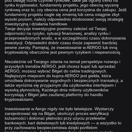
pod uwagę różne czynniki rynkowe, takie jak ogólny trend na
rynku kryptowalut, fundamenty projektu, jego obecną wycenę
rynkową oraz to, czy obecna cena jest korzystna do zakupu. Jeśli
fundamenty projektu nagle się zmienią lub cena osiągnie zbyt
wysoki poziom, należy odpowiednio dostosować swoją strategię
inwestycyjną i działania handlowe.
Twoje decyzje inwestycyjne powinny zależeć od Twojej
odporności na ryzyko, sytuacji finansowej, analizy rynku i
przeprowadzonych analiz, a w szczególności czasu dokonywania
inwestycji. Odpowiedni dobór czasu może zapewnić bardziej
pewne zwroty. Pamiętaj, że inwestowanie w AERGO lub inną
kryptowalutę obarczone jest pewnym ryzykiem i niepewnością.
Niezależnie od Twojego zdania na temat perspektyw rozwoju i
przyszłych trendów AERGO, jeśli chcesz kupić lub sprzedać
AERGO, możesz wybrać Bitget do celów tradingowych.
Najlepszym miejscem do kupna AERGO jest giełda, która
umożliwia dokonywanie wygodnych i bezpiecznych transakcji, a
także wyróżnia się przyjaznym dla użytkownika interfejsem i
wysoką płynnością. Każdego dnia miliony użytkowników
korzystają z Bitget jako zaufanej platformy do handlu
kryptowalutami.
Inwestowanie w Aergo nigdy nie było łatwiejsze. Wystarczy
zarejestrować się na Bitget, ukończyć proces weryfikacji
tożsamości i dokonać płatności przy użyciu przelewów
bankowych, kart debetowych lub kredytowych — a wszystko to
przy zachowaniu bezpieczeństwa dzięki portfelom