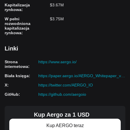
Kapitalizacja
$3.67M
rynkowa
:
W pełni
$3.75M
rozwodniona
kapitalizacja
rynkowa
:
Linki
Strona
https://www.aergo.io/
internetowa
:
Biała księga
:
https://paper.aergo.io/AERGO_Whitepaper_v5.2.pdf
X
:
https://twitter.com/AERGO_IO
GitHub
:
https://github.com/aergoio
Kup Aergo za 1 USD
Kup AERGO teraz