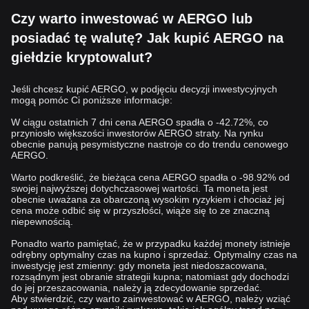
Czy warto inwestować w AERGO lub
posiadać tę walutę? Jak kupić AERGO na
giełdzie kryptowalut?
Jeśli chcesz kupić AERGO, w podjęciu decyzji inwestycyjnych
mogą pomóc Ci poniższe informacje:
W ciągu ostatnich 7 dni cena AERGO spadła o -42.72%, co
przyniosło większości inwestorów AERGO straty. Na rynku
obecnie panują pesymistyczne nastroje co do trendu cenowego
AERGO.
Warto podkreślić, że bieżąca cena AERGO spadła o -98.92% od
swojej najwyższej dotychczasowej wartości. Ta moneta jest
obecnie uważana za obarczoną wysokim ryzykiem i chociaż jej
cena może odbić się w przyszłości, wiąże się to ze znaczną
niepewnością.
Ponadto warto pamiętać, że w przypadku każdej monety istnieje
odrębny optymalny czas na kupno i sprzedaż. Optymalny czas na
inwestycję jest zmienny: gdy moneta jest niedoszacowana,
rozsądnym jest obranie strategii kupna; natomiast gdy dochodzi
do jej przeszacowania, należy ją zdecydowanie sprzedać.
Aby stwierdzić, czy warto zainwestować w AERGO, należy wziąć