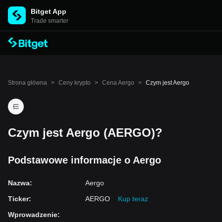
Bitget App
Trade smarter
Strona główna
>
Ceny krypto
>
Cena Aergo
>
Czym jest Aergo
Czym jest Aergo (AERGO)?
Podstawowe informacje o Aergo
Nazwa
:
Aergo
Ticker
:
AERGO
Kup teraz
Wprowadzenie
: