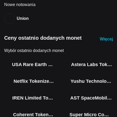
Nowe notowania
Union
Ceny ostatnio dodanych monet
Więcej
Wybór ostatnio dodanych monet
USA Rare Earth Tokenized bStocks
Astera Labs Tokenized bStocks
Netflix Tokenized bStocks
Yushu Technology Co (Derivatives)
IREN Limited Tokenized bStocks
AST SpaceMobile Tokenized bStocks
Coherent Tokenized bStocks
Super Micro Computer Tokenized bStocks