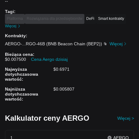
--
Tagi
:
Platforma
Rozwiązania dla przedsiębiorstw
DeFi
Smart kontrakty
Więcej
Kontrakty
:
AERGO-
...
RGO-46B
(
BNB Beacon Chain (BEP2)
)
Więcej
Bieżąca cena
:
$0.007500
Cena Aergo dzisiaj
Najwyższa
$0.6971
dotychczasowa
wartość
:
Najniższa
$0.005807
dotychczasowa
wartość
:
Kalkulator ceny AERGO
Więcej >
AERGO