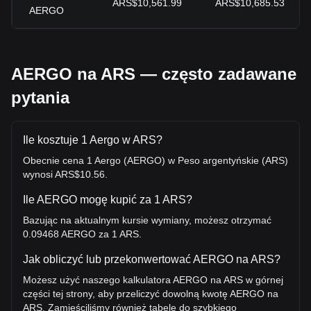
ARS$10,561.99
ARS$10,685.53
AERGO
AERGO na ARS — często zadawane
pytania
Ile kosztuje 1 Aergo w ARS?
Obecnie cena 1 Aergo (AERGO) w Peso argentyńskie (ARS)
wynosi ARS$10.56.
Ile AERGO mogę kupić za 1 ARS?
Bazując na aktualnym kursie wymiany, możesz otrzymać
0.09468 AERGO za 1 ARS.
Jak obliczyć lub przekonwertować AERGO na ARS?
Możesz użyć naszego kalkulatora AERGO na ARS w górnej
części tej strony, aby przeliczyć dowolną kwotę AERGO na
ARS. Zamieściliśmy również tabele do szybkiego