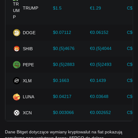
wsparcie dla wzrostu wartości kryptowalut, takich jak Bitcoin.
TRUMP
$1.5
€1.29
C$2.
Inwestorzy muszą zrozumieć tę dynamikę, aby uniknąć
podejmowania błędnych decyzji. Po uwzględnieniu tych
czynników inwestorzy powinni również uważnie monitorować
przyszłe zmiany cen Aergo i odpowiednio dostosowywać
$0.07112
€0.06152
C$0.
DOGE
swoje strategie inwestycyjne do ewoluującego rynku.
$0.{5}4676
€0.{5}4044
C$0.
SHIB
$0.{5}2883
€0.{5}2493
C$0.
PEPE
$0.1663
€0.1439
C$0.
XLM
$0.04217
€0.03648
C$0.
LUNA
$0.003066
€0.002652
C$0.
XCN
Dane Bitget dotyczące wymiany kryptowalut na fiat pokazują