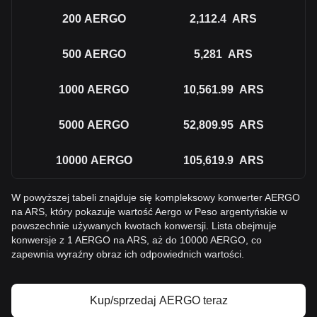
200
AERGO
2,112.4
ARS
500
AERGO
5,281
ARS
1000
AERGO
10,561.99
ARS
5000
AERGO
52,809.95
ARS
10000
AERGO
105,619.9
ARS
W powyższej tabeli znajduje się kompleksowy konwerter AERGO
na ARS, który pokazuje wartość Aergo w Peso argentyńskie w
powszechnie używanych kwotach konwersji. Lista obejmuje
konwersje z 1 AERGO na ARS, aż do 10000 AERGO, co
zapewnia wyraźny obraz ich odpowiednich wartości.
Kup/sprzedaj AERGO teraz