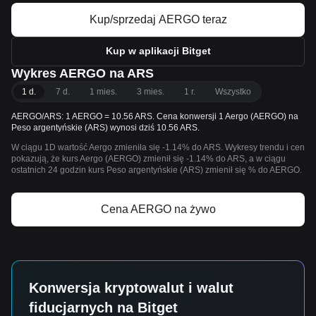
Kup/sprzedaj AERGO teraz
Kup w aplikacji Bitget
Wykres AERGO na ARS
1 d.
7 d.
1 mies.
3 mies.
1 r.
Wszystko
AERGO/ARS: 1 AERGO = 10.56 ARS. Cena konwersji 1 Aergo (AERGO) na
Peso argentyńskie (ARS) wynosi dziś 10.56 ARS.
W ciągu 1D wartość Aergo zmieniła się -1.14% do ARS. Wykresy trendu i cen
pokazują, że kurs Aergo (AERGO) zmienił się -1.14% do ARS, a w ciągu
ostatnich 24 godzin kurs Peso argentyńskie (ARS) zmienił się % do AERGO.
Cena AERGO na żywo
Konwersja kryptowalut i walut
fiducjarnych na Bitget