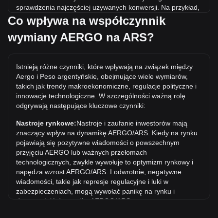
sprawdzenia najczęściej używanych konwersji. Na przykład,
5 ARS jest równoważne 0.4734 AERGO, natomiast 5
Co wpływa na współczynnik
AERGO będzie kosztować około 52.81ARS.
wymiany AERGO na ARS?
Jaka jest najwyższa cena AERGO/ARS w historii?
Najwyższa w historii cena 1 AERGO w ARS to
Istnieją różne czynniki, które wpływają na związek między
ARS$1,044.91. Czas pokaże, czy wartość 1 AERGO/ARS
Aergo i Peso argentyńskie, obejmujące wiele wymiarów,
przekroczy obecny rekord wszech czasów.
takich jak trendy makroekonomiczne, regulacje polityczne i
Jaki jest trend cenowy w ARS?
innowacje technologiczne. W szczególności ważną rolę
odgrywają następujące kluczowe czynniki:
W ciągu ostatnich 7 dni kurs wymiany Aergo (AERGO) spadł
o 37.80%. W ciągu ostatniego miesiąca kurs wymiany
Nastroje rynkowe:
Nastroje i zaufanie inwestorów mają
Aergo (AERGO) spadł o 68.84% w stosunku do Peso
znaczący wpływ na dynamikę AERGO/ARS. Kiedy na rynku
argentyńskie (ARS).
pojawiają się pozytywne wiadomości o powszechnym
przyjęciu AERGO lub ważnych przełomach
technologicznych, zwykle wywołuje to optymizm rynkowy i
napędza wzrost AERGO/ARS. I odwrotnie, negatywne
wiadomości, takie jak represje regulacyjne i luki w
zabezpieczeniach, mogą wywołać panikę na rynku i
doprowadzić do spadku AERGO/ARS.