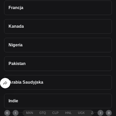
Francja
Kanada
Nigeria
Pakistan
Arabia Saudyjska
Indie
MXN
GTQ
CLP
HNL
UGX
ZAR
TND