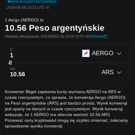
Dane w czasie rzeczywistym
·
2026-08-08 15:23 UTC+0
1 Aergo (AERGO) to
10.56
Peso argentyńskie
Ostatnia aktualizacja: 2023/09/01 02:23:05
(UTC+0)
Odśwież
Z
AERGO
Na
ARS
Konwerter Bitget zapewnia kursy wymiany AERGO na ARS w
czasie rzeczywistym, co sprawia, że konwersja Aergo (AERGO)
na Peso argentyńskie (ARS) jest bardzo prosta. Wynik konwersji
jest oparty na danych w czasie rzeczywistym. Wynik konwersji
wskazuje, że 1 AERGO ma obecnie wartość 10.56 ARS.
Ponieważ ceny kryptowalut mogą się szybko zmieniać, zalecamy
sprawdzenie wyniku konwersji.