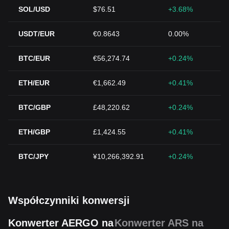
SOL/USD
$76.51
+3.68%
USDT/EUR
€0.8643
0.00%
BTC/EUR
€56,274.74
+0.24%
ETH/EUR
€1,662.49
+0.41%
BTC/GBP
£48,220.62
+0.24%
ETH/GBP
£1,424.55
+0.41%
BTC/JPY
¥10,266,392.91
+0.24%
Współczynniki konwersji
Konwerter AERGO na
Konwerter ARS na