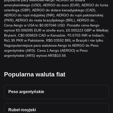
popularne pary walutowe Aergo: AERGO do dolara
amerykańskiego (USD), AERGO do euro (EUR), AERGO do funta
szterlinga (GBP), AERGO do dolara kanadyjskiego (CAD),
AERGO do rupii indyjskiej (INR), AERGO do rupii pakistańskiej
(PKR), AERGO do reala brazylijskiego (BRL), AERGO do…
Cena Aergo w USA to $0.007046 USD. Ponadto cena Aergo
wynosi €0.006095 EUR w strefie euro, £0.005223 GBP w Wielkiej
Brytanii, C$0.009829 CAD w Kanadzie, ₹0.6703 INR w Indiach,
₨1.95 PKR w Pakistanie, R$0.03592 BRL w Brazylii i nie tylko.
Najpopularniejsza para walutowa Aergo to AERGO do Peso
argentyńskie (ARS). Cena 1 Aergo (AERGO) w Peso
argentyńskie (ARS) wynosi ARS$10.56.
Popularna waluta fiat
Peso argentyńskie
Rubel rosyjski