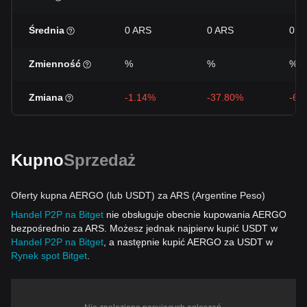
Średnia
0 ARS
0 ARS
0 A
Zmienność
%
%
%
Zmiana
-1.14%
-37.80%
-68
Kupno
Sprzedaż
Oferty kupna AERGO (lub USDT) za ARS (Argentine Peso)
Handel P2P na Bitget
nie obsługuje obecnie kupowania AERGO
bezpośrednio za ARS. Możesz jednak najpierw kupić USDT w
Handel P2P na Bitget
, a następnie kupić AERGO za USDT w
Rynek spot Bitget
.