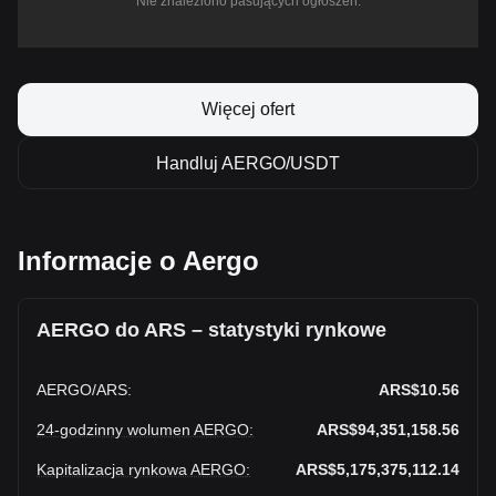
Nie znaleziono pasujących ogłoszeń.
Więcej ofert
Handluj AERGO/USDT
Informacje o Aergo
AERGO do ARS – statystyki rynkowe
AERGO
/
ARS
:
ARS$10.56
24-godzinny wolumen AERGO
:
ARS$94,351,158.56
Kapitalizacja rynkowa AERGO
:
ARS$5,175,375,112.14