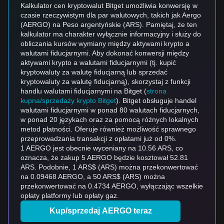
Kalkulator cen kryptowalut Bitget umożliwia konwersję w
czasie rzeczywistym dla par walutowych, takich jak Aergo
(AERGO) na Peso argentyńskie (ARS). Pamiętaj, że ten
kalkulator ma charakter wyłącznie informacyjny i służy do
obliczania kursów wymiany między aktywami krypto a
walutami fiducjarnymi. Aby dokonać konwersji między
aktywami krypto a walutami fiducjarnymi (tj. kupić
kryptowaluty za walutę fiducjarną lub sprzedać
kryptowaluty za walutę fiducjarną), skorzystaj z funkcji
handlu walutami fiducjarnymi na Bitget (
strona
kupna/sprzedaży krypto Bitget
). Bitget obsługuje handel
walutami fiducjarnymi w ponad 80 walutach fiducjarnych,
w ponad 20 językach oraz za pomocą różnych lokalnych
metod płatności. Oferuje również możliwość sprawnego
przeprowadzania transakcji z opłatami już od 0%.
1 AERGO jest obecnie wyceniany na 10.56 ARS, co
oznacza, że zakup 5 AERGO będzie kosztował 52.81
ARS. Podobnie, 1 ARS$ (ARS) można przekonwertować
na 0.09468 AERGO, a 50 ARS$ (ARS) można
przekonwertować na 0.4734 AERGO, wyłączając wszelkie
opłaty platformy lub opłaty gaz.
Kup/sprzedaj AERGO teraz