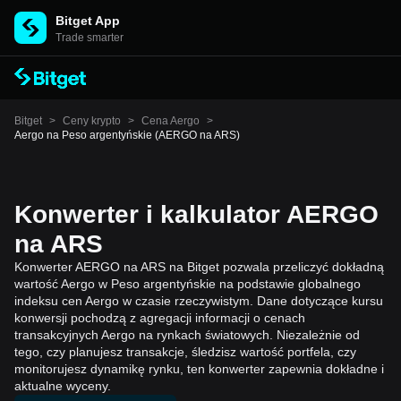
Bitget App
Trade smarter
Bitget
>
Ceny krypto
>
Cena Aergo
>
Aergo na Peso argentyńskie (AERGO na ARS)
Konwerter i kalkulator AERGO
na ARS
Konwerter AERGO na ARS na Bitget pozwala przeliczyć dokładną
wartość Aergo w Peso argentyńskie na podstawie globalnego
indeksu cen Aergo w czasie rzeczywistym. Dane dotyczące kursu
konwersji pochodzą z agregacji informacji o cenach
transakcyjnych Aergo na rynkach światowych. Niezależnie od
tego, czy planujesz transakcje, śledzisz wartość portfela, czy
monitorujesz dynamikę rynku, ten konwerter zapewnia dokładne i
aktualne wyceny.