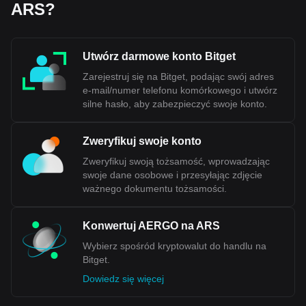
ARS?
wymiany osiągnął 350 peso za dolara i ponad 720 peso na
nieuregulowanych rynkach. W styczniu 2024 r. oficjalny kurs
wymiany wynosił około 800 peso z
a 1 USD. Ta szybka
dewaluacja i duża różnica między oficjalnymi i nieoficjalnymi
Utwórz darmowe konto Bitget
kursami wymiany odzwierciedlają niestabilność peso.
Czynniki te przyczyniają się do postrzegania argentyńskiego
Zarejestruj się na Bitget, podając swój adres
peso jako niestabilnej waluty w globalnym krajobrazie
e-mail/numer telefonu komórkowego i utwórz
finansowy
m.
silne hasło, aby zabezpieczyć swoje konto.
Dane Bitget dotyczące handlu kryptowaluty-do-fiat
Zweryfikuj swoje konto
pokazują, że najpopularniejszą parą walutową Aergo
jest AERGO na ARS, a kod waluty Aergo to AERGO.
Zweryfikuj swoją tożsamość, wprowadzając
Skorzystaj z naszego kalkulatora kryptowalut, aby
swoje dane osobowe i przesyłając zdjęcie
sprawdzić, ile kryptowalut możesz wymienić na ARS.
ważnego dokumentu tożsamości.
Konwertuj AERGO na ARS
Wybierz spośród kryptowalut do handlu na
Bitget.
Dowiedz się więcej