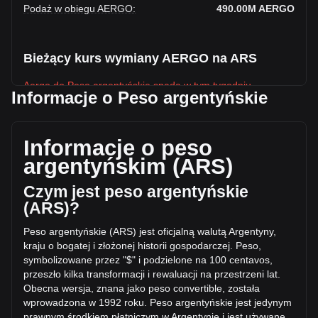
Podaż w obiegu AERGO
:
490.00M
AERGO
Bieżący kurs wymiany AERGO na ARS
Aergo do Peso argentyńskie spada w tym tygodniu.
Informacje o Peso argentyńskie
Obecna cena rynkowa Aergo wynosi ARS$10.56 na AERGO,
a łączna kapitalizacja rynkowa wynosi
ARS$5,175,375,112.14 ARS w oparciu o podaż w obiegu
Informacje o peso
490,000,000 AERGO. W ciągu ostatnich 24 godzin wolumen
argentyńskim (ARS)
obrotu Aergo zmienił się o -58.96% (ARS$-135,541,482.91
ARS). W ostatni dzień handlu, wolumen obrotu AERGO
Czym jest peso argentyńskie
wyniósł ARS$229,892,641.47.
(ARS)?
Peso argentyńskie (ARS) jest oficjalną walutą Argentyny,
Więcej informacji o Aergo na Bitget
kraju o bogatej i złożonej historii gospodarczej. Peso,
symbolizowane przez "$" i podzielone na 100 centavos,
Cena Aergo
przeszło kilka transformacji i rewaluacji na przestrzeni lat.
Prognoza ceny Aergo
Obecna wersja, znana jako p
eso convertible, została
Czym jest Aergo (AERGO)?
wprowadzona w 1992 roku. Peso argentyńskie jest jedynym
Kalkulator zysków Aergo
prawnym środkiem płatniczym w Argentynie i jest używane