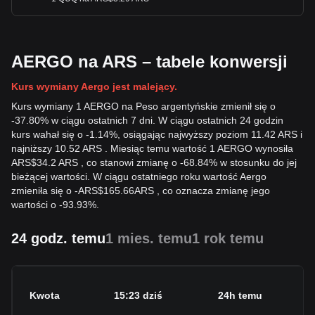
AERGO na ARS – tabele konwersji
Kurs wymiany Aergo jest malejący.
Kurs wymiany 1 AERGO na Peso argentyńskie zmienił się o
-37.80% w ciągu ostatnich 7 dni. W ciągu ostatnich 24 godzin
kurs wahał się o -1.14%, osiągając najwyższy poziom 11.42 ARS i
najniższy 10.52 ARS . Miesiąc temu wartość 1 AERGO wynosiła
ARS$34.2 ARS , co stanowi zmianę o -68.84% w stosunku do jej
bieżącej wartości. W ciągu ostatniego roku wartość Aergo
zmieniła się o
-
ARS$
165.66
ARS
, co oznacza zmianę jego
wartości o -93.93%.
24 godz. temu
1 mies. temu
1 rok temu
Kwota
15:23 dziś
24h temu