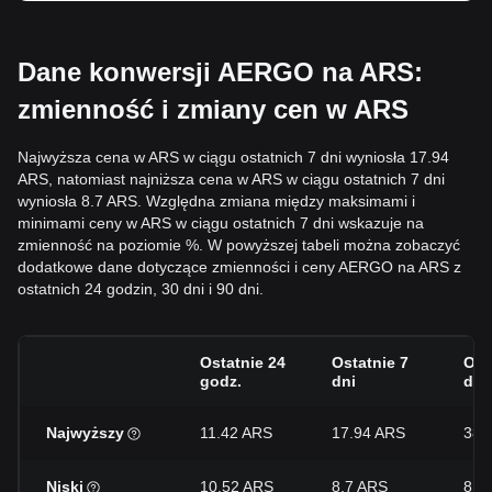
Dane konwersji AERGO na ARS:
zmienność i zmiany cen w ARS
Najwyższa cena w ARS w ciągu ostatnich 7 dni wyniosła 17.94
ARS, natomiast najniższa cena w ARS w ciągu ostatnich 7 dni
wyniosła 8.7 ARS. Względna zmiana między maksimami i
minimami ceny w ARS w ciągu ostatnich 7 dni wskazuje na
zmienność na poziomie %. W powyższej tabeli można zobaczyć
dodatkowe dane dotyczące zmienności i ceny AERGO na ARS z
ostatnich 24 godzin, 30 dni i 90 dni.
Ostatnie 24
Ostatnie 7
Ost
godz.
dni
dni
Najwyższy
11.42 ARS
17.94 ARS
38.
Niski
10.52 ARS
8.7 ARS
8.7