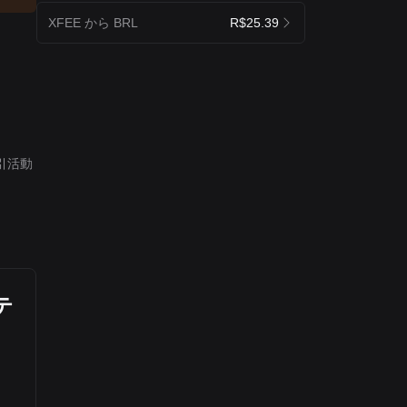
XFEE から BRL
R$25.39
引活動
テ