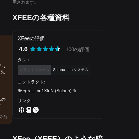
用されます。
XFEEの各種資料
XFeeの評価
4.6
100の評価
タグ
：
行っ
プラットフォーム
Solana エコシステム
、先
コントラクト
:
96egra
...
md1XfuN
(
Solana
)
もの
リンク
:
で
分前
XFee（XFEE）のような暗