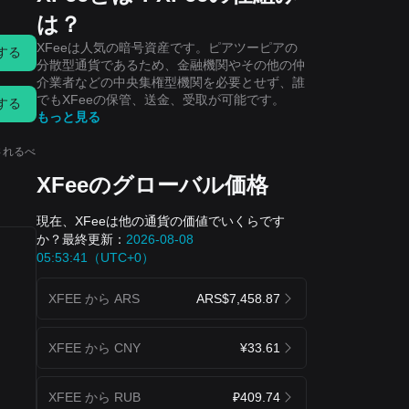
は？
XFeeは人気の暗号資産です。ピアツーピアの
する
分散型通貨であるため、金融機関やその他の仲
介業者などの中央集権型機関を必要とせず、誰
でもXFeeの保管、送金、受取が可能です。
する
もっと見る
されるべ
XFeeのグローバル価格
現在、XFeeは他の通貨の価値でいくらです
か？最終更新：
2026-08-08
05:53:41（UTC+0）
XFEE から ARS
ARS$7,458.87
XFEE から CNY
¥33.61
XFEE から RUB
₽409.74