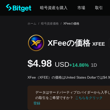
暗号資産を購入
市場
取引
ホーム
/
暗号資産価格
/
XFeeの価格
XFeeの‌価格
XFEE
$4.98
USD
+14.86%
1D
XFee（XFEE）の価格はUnited States Dollarでは$
データはサードパーティプロバイダーから入手
の取引をご希望ですか？
こちらをクリック
登録