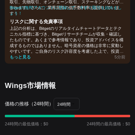
取引、先物取引、オンチェーン取引、ステーキングなどが含
まれます。さらに、業界屈指の低手数料率も提供していま
Bitgetの無料アカウントに登録して、今すぐ取引を始めまし
す！
ょう！
リスクに関する免責事項
上記の分析は、Bitgetのリアルタイムチャートデータとテク
ニカル指標に基づき、Bitgetリサーチチームが収集・確認し
たものです。あくまで参考情報であり、投資アドバイスを構
成するものではありません。暗号資産の価格は非常に変動し
やすいです。ご自身のリスク許容度を考慮した上で、投資判
断を行ってください。
もっと見る
5分前
Wings市場情報
価格の推移（24時間）
24時間
24時間の最低価格：$0
24時間の最高価格：$0