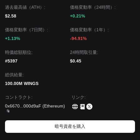
過去最高値（ATH）:
価格変動率（24時間）:
$2.58
+0.21%
価格変動率（7日間）:
価格変動率（1年）:
+1.13%
-94.91%
時価総額順位:
24時間取引量:
#5397
$0.45
‌総供給量:
100.00M WINGS
コントラクト
:
リンク
:
0x6670
...
000d9aF
(
Ethereum
)
暗号資産を購入