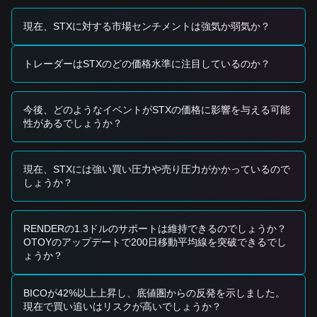
（DeFi）の活動が着実に増加しており、流動性と長期資本の
流入を引き寄せています。
現在、STXに対する市場センチメントは強気か弱気か？
トレーディング・シグナル
現在のテクニカル構造と市場のモメンタムを踏まえ、参考と
トレーダーはSTXのどの価格水準に注目しているのか？
して以下のトレーディング戦略を提示します。
想定される買いゾーン
• Stacksの価格が
$1.75 - $1.82
のサポート・ゾーンに接近
今後、どのようなイベントがSTXの価格に影響を与える可能
し、リバウンドの兆しが見られる場合、短期的な買いの好機
性があるでしょうか？
となる可能性があります。
• 価格が
$2.15
のレジスタンスを上抜ける「クリーン・ブレイ
ク」を達成し、かつ取引量が大きく増加する場合、これはト
レンド転換を確認し、勢いに乗るためのエントリー・シグナ
現在、STXには強い買い圧力や売り圧力がかかっているので
ルとなります。
しょうか？
リスク・シナリオ
• Stacksの価格が高い出来高を伴って
$1.70
を下回る場合、市
場はより深い調整局面に入る可能性があり、より下位のマク
RENDERの1.3ドルのサポートは維持できるのでしょうか？
ロ・サポートを再テストする展開も考えられます。
OTOYのアップデートで200日移動平均線を突破できるでし
買い戦略
ょうか？
現在の市場構造に基づき、以下の戦略が提案されます。
保守的な投資家
•
$2.15
のレジスタンスの上で価格がうまく安定するのを待っ
BICOが42%以上上昇し、底値圏からの反発を示しました。
てから、再テストでエントリーします。
現在で買い追いはリスクが高いでしょうか？