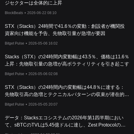
ジセクターは全体的に上昇
BlockBeats
•
2026-06-22 08:10
STX（Stacks）24時間で41.6％の変動：創設者が機関投
資家向け機能を予告、先物取引量が急増が要因
Bitget Pulse
•
2026-05-06 16:02
Stacks（STX）の24時間内変動幅は43.5％、価格は11.6％
上昇：先物取引量の急増が高ボラティリティを引き起こす
Bitget Pulse
•
2026-05-06 02:08
STX（Stacks）の24時間内の変動幅は44.8％に達する：
先物取引高の急増とテクニカルパターンの収束が潜在的な
ボラティリティを後押し
Bitget Pulse
•
2026-05-05 20:07
データ：Stacksエコシステムの2026年第1四半期におい
て、sBTCのTVLは5.45億ドルに達し、Zest Protocolの
TVLは7,590万ドルまで上昇しました。