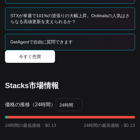
• あるいは、価格が
$1.75
のサポート水準へ後退してきても、
それを下抜けない場合は、小ロットで分割して買い増すこと
も検討できます。
STXが単週で101%の逆張りの大幅上昇。Ordinalsの人気はさ
トレンド投資家
らなる高値更新を支えられるか？
• 価格が
$2.15
を突破したら、トレンドに沿って追随し、初期
の目標価格を
$2.45
、さらに長期目標として
$2.80
を見込みま
す。
GetAgentで自由に質問できます
長期投資家
• 価格が
$1.65
の構造的サポートを上回っている限り、長期の
強気シナリオは維持されます。投資家は、局所的に弱い局面
今すぐ売買
でも保有を続け、買い増しを行うことができます。
トレンドのまとめ
市場インサイト
短期的には、Stacksは過去7日間で
安定した上昇チャネル
を
Stacks市場情報
示しており、市場心理は概ね
楽観的
です。市場は現在、上方
の供給（売り圧力）を消化している最中で、ブレイクの可能
性に備えています。中期の構造分析では、価格は
$1.75
と
価格の推移（24時間）
$2.15
のレンジの間で推移しています。
24時間
市場見通し
•
楽観シナリオ：
$2.15
の上方ブレイクで
$2.45
が目標。
•
悲観シナリオ：
$1.75
の下方ブレイクで
$1.50
を目標とする
24時間の最低価格：$0.13
24時間の最高価格：$0.13
可能性。
市場コンセンサス