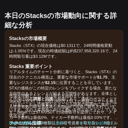
本日のStacksの市場動向に関する詳
細な分析
Stacksの市場概要
Stacks（STX）の現在価格は$0.1311で、24時間価格変動
は-1.05%です。現在の時価総額は約$237,958,320.16で、24
時間取引量は$3.12Mです。
Stacks 重要ポイント
リアルタイムのチャート分析に基づくと、Stacks（STX）の
現在のテクニカル構造は、重要な市場サポートが
$1.75
、主
要なレジスタンスが
$2.15
に位置することを示しています。
STXの価格がこの特定のレンジをブレイクする場合、新たな
方向性のあるトレンドが始まる可能性があります。全体とし
市場を理解したら、次は取引を始めましょう。
て市場は現在
調整と回復
の局面にあり、価格のボラティリテ
Stacks（STX）は、1億2,000万人以上の登録ユーザーを抱え
ィは主にこれらの重要なテクニカル境界の範囲内に集中して
る世界有数の暗号資産取引所Bitgetで活発に取引されていま
います。次の上昇局面へ向けて勢いを作り出そうとしている
す。BitgetではSTX/USDT の現物取引を提供しており、メイ
状況です。
カー手数料は最低0%、テイカー手数料は最低0.03%です。
テクニカル指標
Stacksを含む1,300種類以上の暗号資産を取り扱い、3億ドル
Bitgetの無料アカウントに登録して、今すぐ取引を始めまし