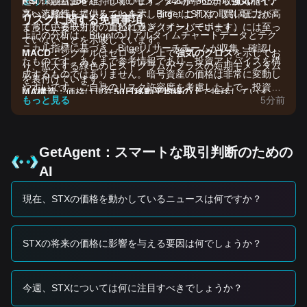
RSI：
超の保護基金を維持しています。24時間365日取引可能で、
ょう！
現在は
56
で、市場のモメンタムが中立から
強気バイア
ス
高い流動性を提供しています。BitgetはSTXの取引高におい
へと移行していることを示します。これは、買い圧力が高
リスクに関する免責事項
まっている一方で、買われ過ぎ（オーバーボート）には至っ
て常に主要取引所の上位にランクインしています。
上記の分析は、Bitgetのリアルタイムチャートデータとテク
ていないことを示唆しています。
ニカル指標に基づき、Bitgetリサーチチームが収集・確認し
MACD：
シグナルはゼロライン上で
強気のクロス
を示してお
たものです。あくまで参考情報であり、投資アドバイスを構
り、拡大する緑色のヒストグラムがプラスの短期モメンタム
成するものではありません。暗号資産の価格は非常に変動し
を裏付けています。
やすいです。ご自身のリスク許容度を考慮した上で、投資判
MA構造：
価格は現在
50日移動平均線の上
で推移していま
断を行ってください。
もっと見る
5分前
す。これは中期トレンドがポジティブに転じていることを意
味し、現在の値動きに対するダイナミックなサポートとして
機能しています。
市場のドライバー
GetAgent：スマートな取引判断のための
現在のStacksの価格と市場心理は、主に次の要因の影響を受
AI
けています。
•
ビットコイン・エコシステムの相乗効果：
主要なビットコ
現在、STXの価格を動かしているニュースは何ですか？
インLayer 2として、STXの価格変動はビットコインの値動き
と高い相関があります。また、ビットコインネットワーク上
でのスマートコントラクトの採用が進むことにより、追い風
になっています。
STXの将来の価格に影響を与える要因は何でしょうか？
•
ナカモト・アップグレードへの期待：
取引速度と確定性を
高めることを目的とした、進行中の技術改善とネットワー
ク・アップグレードの展開が、投資家の信頼を押し上げてい
今週、STXについては何に注目すべきでしょうか？
ます。
•
機関投資家の関心：
Stacksエコシステム内で分散型金融