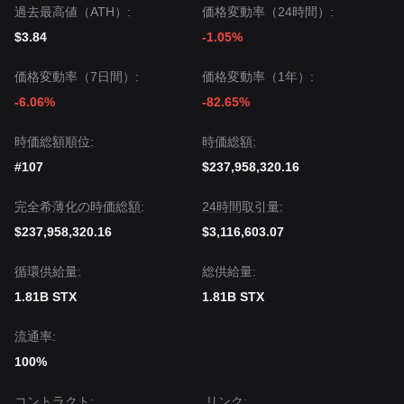
アナリストの見方では、Stacksは短期的なボラティリティや
過去最高値（ATH）:
価格変動率（24時間）:
横ばいでレジスタンスをクリアする局面があり得る一方、中
期トレンドは重要な
$1.75
のサポートを上回っている限り
強
$3.84
-1.05%
気
が維持される、という点で概ね一致しています。
価格変動率（7日間）:
価格変動率（1年）:
-6.06%
-82.65%
時価総額順位:
時価総額:
#107
$237,958,320.16
完全希薄化の時価総額:
24時間取引量:
$237,958,320.16
$3,116,603.07
循環供給量:
‌総供給量:
1.81B STX
1.81B STX
流通率:
100%
コントラクト
:
リンク
: