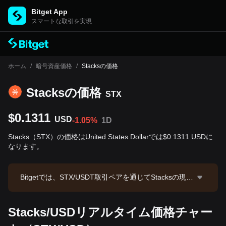
Bitget App
スマートな取引を実現
ホーム
/
暗号資産価格
/
Stacksの価格
Stacksの‌価格
STX
$0.1311
USD
-1.05%
1D
Stacks（STX）の価格はUnited States Dollarでは$0.1311 USDに
なります。
Bitgetでは、STX/USDT取引ペアを通じてStacksの現物
取引を提供しています。現在のSTX/USDT価格は0.131
3、24時間取引高は$16,742.52です。Stacksの時価総
Stacks/USDリアルタイム価格チャー
額は$237,958,320.16、流通供給量は1.81B STXです。
データソース：Bitget取引所。最終更新日：2026-08-0