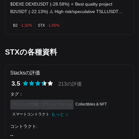
$DEXE DEXEUSDT (-28.58%) ⭐ Best quality project
B2USDT (-22.13%) ⚠️ High risk/speculative TSLLUSDT
(-19.12%) Traditional finance leveraged ETF, not a typical
crypto token 0USDT (-15.57%) Newer project with higher
B2
-1.32%
STX
-1.05%
risk STXUSDT (-12.53%) ⭐ Good long-term project My
ranking 🥇 DEXE – Best fundamentals, but don't buy
immediately after a large dump. Wait for support and a
reversal confirmation. 🥈 STX (Stacks) – Strong Bitcoin
STXの各種資料
ecosystem project with good long-term potential. 🥉 B2 –
Only suitable if you're comfortable with high volatility
Stacksの評価
3.5
213の評価
タグ
：
マイニング可能
プラットフォーム
Collectibles & NFT
もっと
スマートコントラクト
コントラクト
:
--