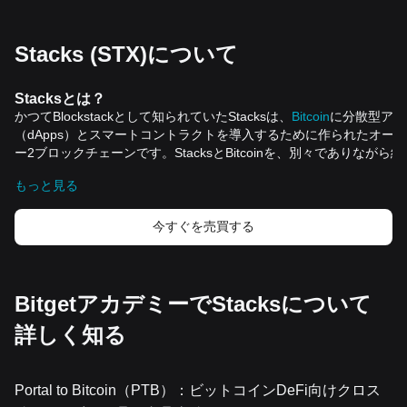
Stacks (STX)について
Stacks
とは？
かつて
Blockstack
として知られていた
Stacks
は、
Bitcoin
に分散型アプ
（
dApps
）とスマートコントラクトを導入するために作られたオープ
ー
2
ブロックチェーンです。
Stacks
と
Bitcoin
を、別々でありながら絡
チェーンとして巧みにリンクさせることで、
Bitcoin
の比類ない安全
もっと見る
となっています。
Stacks
の誕生は、共同創設者の
Muneeb Ali
氏と
Rya
力のおかげで、
2013
年に遡ります。
2020
年の重要
なリブランディン
Blockstack
はその進化を反映し、
Stacks
へと移行しました。
今すぐを売買する
Stacks
は、
Bitcoin
上で
dApps
とスマートコントラクトの作成と展開を
Bitcoin
ブロックチェーンの可能性を高めることを目指しています。
E
ゼロから構築するブロックチェーンとは異なり、
Stacks
は
Bitcoin
と
これは、
Stacks
上のすべての取引が
Bitcoin
のブロックチェーン上で
BitgetアカデミーでStacksについて
味し、比類のないセキュリティと信頼性を付与
します。
詳しく知る
関連資料
公式ホワイトペーパー：
https://gaia.blockstack.org/hub/1AxyPunHHAHiEffXWESKfbvmBpGQ
公式サイト：
https://www.
stacks.co/
Portal to Bitcoin（PTB）：ビットコインDeFi向けクロス