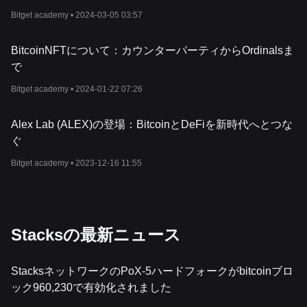
入を得るための斬新な方法を導入するものであり、金融業界におけ
Bitget academy •
2024-03-05 03:57
ーとしての
Stacks
の地位をさらに強固なものにしています。
Stacks
の価格決定要因
暗号資産のダイナミックな世界では、現在の
Stacks
（
STX
）価格は
BitcoinNFTについて：カウンターパーティからOrdinalsま
熱心に観察する無数の要因に影響されています。
STX
価格は、暗号
で
きに左右されることが多く、詳細な
STX
価格分析を通じて分析する
Bitget academy •
2024-01-22 07:26
分な情報に基づいた意思決定を行おうとする投資家は、
Stacks
（
ST
アルタイムで提供するリソースに目を向けることが多く、それによ
チメントを測ることができます。
Alex Lab (ALEX)の登場：BitcoinとDeFiを新時代へとつな
さらに、
Stacks
の価格はブロックチェーン分野の発展と密接に結び
ぐ
のブロックチェーンの進歩や更新は
STX
のリアルタイム価格に大き
投資家は
STX
の米ドル価格との時価総額に注視する一方で、将来の
Bitget academy •
2023-12-16 11:55
に
Stacks
の過去の価格を調べることが増えています。
Stacks
（
STX
）の
2023
年価格予想は様々なフォーラムやプラットフ
っています。専門家やアナリストが
STX
の価格チャートを精査して
し、
Stacks
（
STX
）の将来価格を洞察しています。また、
Stacks
（
S
は、規制ニュースやマクロ経済動向などの外部要因に影響されるこ
Stacksの最新ニュース
ンドに拍車をかけたり、弱気市場センチメントを誘発したりする可
さらに、
Stacks
（
STX
）の価格予測は、他の主要暗号資産に対する
影響され
ます。投資家は
STX/BTC
ペアや
STX/ETH
ペアを頻繁にチェ
StacksネットワークのPoX-5ハードフォークがbitcoinブロ
ける相対的な強さを把握しています。このデータは、信頼できる情
ック960,230で有効化されました
Stacks
（
STX
）のニュースと相まって、トークンの方向性の包括的