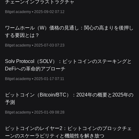
Stacks
の仕組み
チェーンインフラストラクチャ
Stacks
の仕組みについて詳しく説明すると、
Stacks
は独自の「プル
Bitget academy •
2025-09-02 07:12
ァー」（
PoX
）コンセンサス方式を採用しています。
PoX
は、取引を
号資産をバーンする「プルーフオブバーン」の概念に由来しており
に
Bitcoin
を送金します。プロトコルはこれらのマイナーの中からラ
ワームホール（W）価格の見通し：関心の高まりを後押し
び、
Stacks
トランザクションブロックを検証し、その勝者に
STX
ト
する要因とは？
与えます。この環境に優しい方法は、
Bitcoin
のプルーフオブワーク
スケーラビリティへの道を開きます。
Bitget academy •
2025-07-03 07:23
さらに、
Stacks
は内部のスマートコントラクト言語である
Clarity
に誇
す。この言語はセキュリティと予測可能性を優先し、ユーザーが取
Solv Protocol（SOLV）：ビットコインのステーキングと
とを可能にし、比類のない取引の自律性を提供します。
STX
トークンとは？
DeFiへの革命的アプローチ
STX
トークンは
Stacks
ネットワークのネイティブ暗号資産で、取引
Bitget academy •
2025-01-17 07:11
ントラクトの展開に使用され、エコシステムにおいて極めて重要な
す。
STX
の際立った特徴のひとつ
は、保有者が
Bitcoin
報酬を獲得で
いう機能です。このプ
ロセスでは、
STX
トークンをロックし、
PoX
コ
ビットコイン（Bitcoin/BTC）：2024年の概要と2025年の
し、その見返りとして、
Stacks
マイナーによって送金された
Bitcoin
予測
取ることができます。
Stacks
の金融への影響
Bitget academy •
2025-01-09 08:28
Stacks
は、分散型金融の世界に変革をもたらすアプローチを提示し
ムレスに統合することで、アプリケーションやゲームを作成する際
ビットコインのレイヤー2：ビットコインのブロックチェ
キュリティが強化され、金融取引を銀行のような中央集権的な
組織
ーンのスケーラビリティと機能性を解き放つ
くなります。さらに、
STX
保有者が
Bitcoin
報酬を獲得できることは