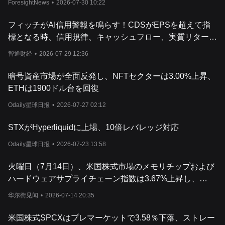
に役立ちます。
ForesightNews
•
2026-07-30 10:22
さらに、
Stacks
（
STX
）の購入を検討している潜在的な投資家は、
ートを提供するプラットフォームを常に探しており、その結果、ト
フィッチがAI信用警報を鳴らす！CDSがEPSを超えて指
価格に影響を与えています。
標となる時、信用規律、キャッシュフロー、実質リターン
投資リターンを最大化するために、熱狂的なファンはしばしば
Stack
が世界的なAIブル市場を再構築
ンの価値と
Stacks
（
STX
）の
ROI
を深く掘り下げます。これらの指標
智通财经
•
2026-07-29 12:36
底的な分析とともに、投資家が十分な情報に基づいた意思決定を行
ます。暗号資産が進化し続ける中、この活気ある市場でもたらされ
暗号資産市場が全面反発し、NFTセクターは3.00%上昇、
うとする者にとって、最新の
動向とトレンドを把握することは極め
ETHは1900ドル台を回復
って、ベテランの投資家であれ、新参者であれ、最新情報を常に入
で変化し続ける暗号資産投資の世界を切り開く鍵となるでしょう。
Odaily星球日报
•
2026-07-27 02:12
STXがHyperliquidに上場、10倍レバレッジ対応
Odaily星球日报
•
2026-07-23 13:58
火曜日（7月14日）、米国株式市場のメモリチップおよび
ハードウェアサプライチェーン指数は3.67%上昇し、
221.73ポイントとなりました。
华尔街见闻
•
2026-07-14 20:35
米国株式SPCXはプレマーケットで3.58％下落、ストレー