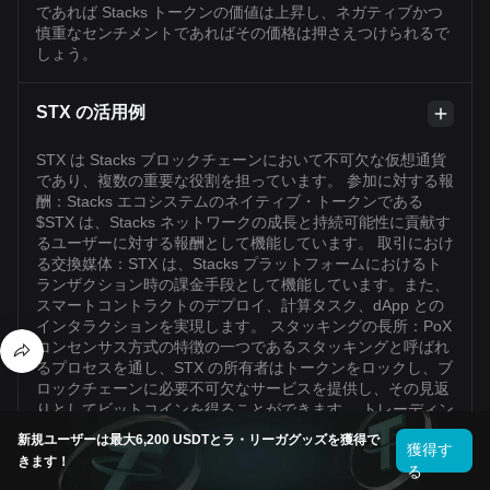
であれば Stacks トークンの価値は上昇し、ネガティブかつ
慎重なセンチメントであればその価格は押さえつけられるで
しょう。
STX の活用例
STX は Stacks ブロックチェーンにおいて不可欠な仮想通貨
であり、複数の重要な役割を担っています。 参加に対する報
酬：Stacks エコシステムのネイティブ・トークンである
$STX は、Stacks ネットワークの成長と持続可能性に貢献す
るユーザーに対する報酬として機能しています。 取引におけ
る交換媒体：STX は、Stacks プラットフォームにおけるト
ランザクション時の課金手段として機能しています。また、
スマートコントラクトのデプロイ、計算タスク、dApp との
インタラクションを実現します。 スタッキングの長所：PoX
コンセンサス方式の特徴の一つであるスタッキングと呼ばれ
るプロセスを通し、STX の所有者はトークンをロックし、ブ
ロックチェーンに必要不可欠なサービスを提供し、その見返
りとしてビットコインを得ることができます。 トレーディン
グと投資：Stacks は各種デジタル通貨と取引でき、ユーザー
新規ユーザーは最大6,200 USDTとラ・リーガグッズを獲得で
獲得す
には市場の変動やボラティリティを活用して利益獲得の機会
きます！
がもたらされます。この場合、STX の購入、売却、または期
る