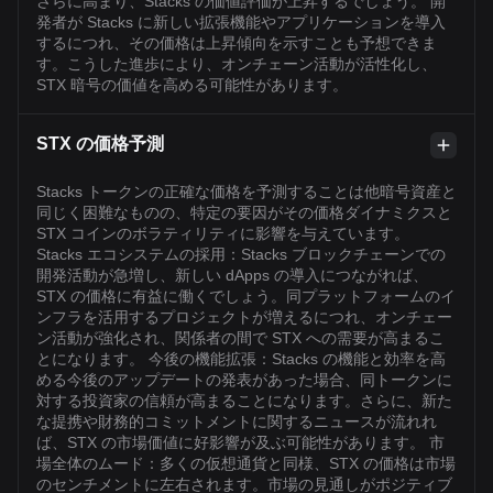
さらに高まり、Stacks の価値評価が上昇するでしょう。 開
発者が Stacks に新しい拡張機能やアプリケーションを導入
するにつれ、その価格は上昇傾向を示すことも予想できま
す。こうした進歩により、オンチェーン活動が活性化し、
STX 暗号の価値を高める可能性があります。
STX の価格予測
Stacks トークンの正確な価格を予測することは他暗号資産と
同じく困難なものの、特定の要因がその価格ダイナミクスと
STX コインのボラティリティに影響を与えています。
Stacks エコシステムの採用：Stacks ブロックチェーンでの
開発活動が急増し、新しい dApps の導入につながれば、
STX の価格に有益に働くでしょう。同プラットフォームのイ
ンフラを活用するプロジェクトが増えるにつれ、オンチェー
ン活動が強化され、関係者の間で STX への需要が高まるこ
とになります。 今後の機能拡張：Stacks の機能と効率を高
める今後のアップデートの発表があった場合、同トークンに
対する投資家の信頼が高まることになります。さらに、新た
な提携や財務的コミットメントに関するニュースが流れれ
ば、STX の市場価値に好影響が及ぶ可能性があります。 市
場全体のムード：多くの仮想通貨と同様、STX の価格は市場
のセンチメントに左右されます。市場の見通しがポジティブ