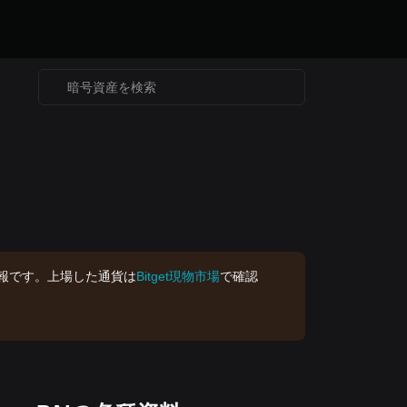
報です。上場した通貨は
Bitget現物市場
で確認