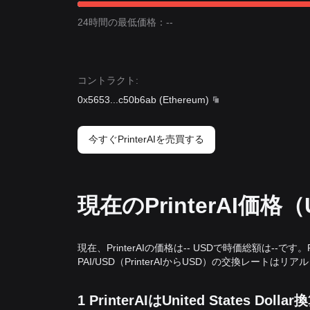
24時間の最低価格：--
コントラクト
:
0x5653
...
c50b6ab
(
Ethereum
)
今すぐPrinterAIを売買する
現在のPrinterAI価格
現在、PrinterAIの価格は-- USDで時価総額は--です
PAI/USD（PrinterAIからUSD）の交換レートは
1 PrinterAIはUnited States D