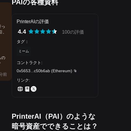
PAIの各種資料
PrinterAIの評価
行っ
4.4
引、
100の評価
タグ
：
ミーム
もの
コントラクト
:
で
0x5653
...
c50b6ab
(
Ethereum
)
分前
リンク
:
PrinterAI（PAI）のような
暗号資産でできることは？