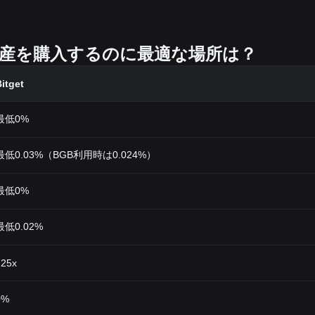
の暗号資産を購入するのに最適な場所は？
itget
最低0%
最低0.03%（BGB利用時は0.024%）
最低0%
最低0.02%
125x
0%