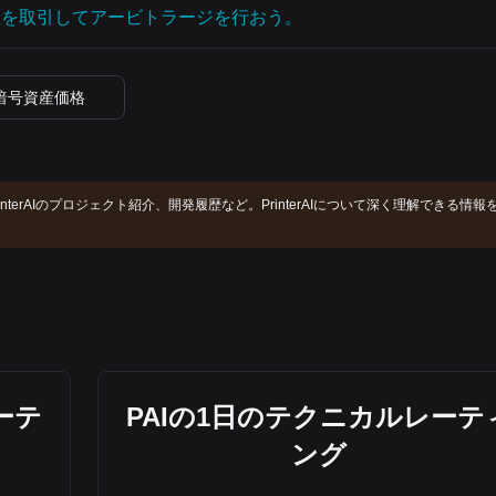
産を取引してアービトラージを行おう。
暗号資産価格
、PrinterAIのプロジェクト紹介、開発履歴など。PrinterAIについて深く理解できる情報
ーテ
PAIの1日のテクニカルレーテ
ング