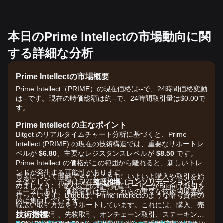
本日のPrime Intellectの市場動向に関
する詳細な分析
Prime Intellectの市場概要
Prime Intellect（PRIME）の現在価格は--で、24時間価格変動
は--です。現在の時価総額は約--で、24時間取引量は$0.00で
す。
Prime Intellect の主なポイント
Bitget のリアルタイムチャート分析に基づくと、Prime
Intellect (PRIME) の現在の技術構造では、重要なサポートレ
ベルが
$6.80
、主要なレジスタンスレベルが
$8.50
です。
Prime Intellect の価格がこの範囲から離れると、新しいトレ
ンドが発生する可能性があります。
市場について理解できたところで、いよいよ購入や取引を始
全体として、市場は現在
整理相場（コンソリデーション）
フ
めましょう。1億人以上の暗号資産ユーザーがBitgetで取引を
ェーズにあり、価格変動は主にこれらの重要な技術的境界線
行っています。Bitgetは、Prime Intellectのような暗号資産の
内に集中しています。
幅広い取引方法をサポートしています。これには、購入、売
技術指標
却、現物取引、先物取引、オンチェーン取引、ステーキング