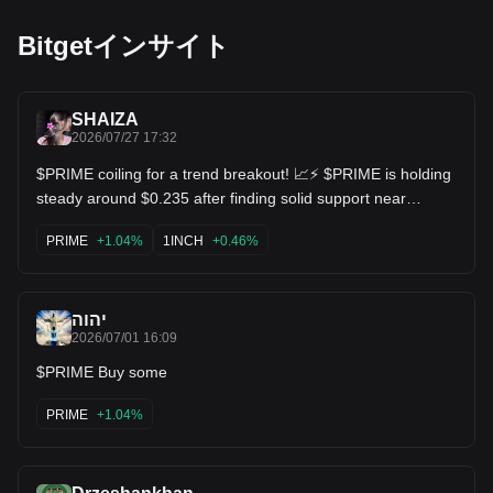
Bitgetインサイト
SHAIZA
2026/07/27 17:32
$PRIME coiling for a trend breakout! 📈⚡ $PRIME is holding
steady around $0.235 after finding solid support near
$0.225. Higher lows are starting to form on the daily chart,
with moving averages starting to curl upward. Looking for a
PRIME
+1.04%
1INCH
+0.46%
push back toward the $0.35+ resistance zone! $1INCH
$GRT
יהוה
2026/07/01 16:09
$PRIME Buy some
PRIME
+1.04%