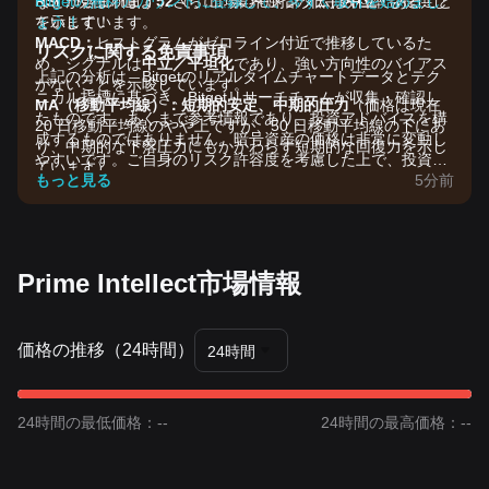
RSI：
などが含まれます。さらに、業界屈指の低手数料率も提供し
Bitgetの無料アカウントに登録して、今すぐ取引を始めまし
現在の値は
52
で、市場のモメンタムは
中立
であること
を示しています。
ています！
ょう！
MACD：
ヒストグラムがゼロライン付近で推移しているた
リスクに関する免責事項
め、シグナルは
中立／平坦化
であり、強い方向性のバイアス
上記の分析は、Bitgetのリアルタイムチャートデータとテク
がないことを示唆しています。
ニカル指標に基づき、Bitgetリサーチチームが収集・確認し
MA（移動平均線）：
短期的安定、中期的圧力
（価格は現在
たものです。あくまで参考情報であり、投資アドバイスを構
20 日移動平均線のやや上ですが、50 日移動平均線の下にあ
成するものではありません。暗号資産の価格は非常に変動し
り、中期的な下落圧力にもかかわらず短期的な回復力を示し
やすいです。ご自身のリスク許容度を考慮した上で、投資判
ています）。
断を行ってください。
もっと見る
5分前
市場ドライバー
現在の Prime Intellect の価格と市場動向は、主に以下の要因
に影響されています：
•
AI セクターのセンチメント：
分散型 AI インフラストラクチ
Prime Intellect市場情報
ャプロジェクトである PRIME の価格は、「AI ＋暗号通貨」
というより広範なナラティブおよび親会社の大型シリーズ A
資金調達ラウンド後のセクターへの資本流入と強く相関して
います。
価格の推移（24時間）
24時間
•
計算資源需要：
Prime Intellect の分散型計算マーケットプレ
イスの拡張に関する市場の投機があり、このマーケットプレ
イスは年間収益換算で 1 億ドルの実行速度に達しています。
24時間の最低価格：--
24時間の最高価格：--
•
機関投資家の支援：
大手テック企業を含む 10 億ドルの評価
額による 1.3 億ドルのシリーズ A 資金調達に関する最近のニ
ュースは、投資家の信頼に対する基礎的な支えを提供しまし
た。