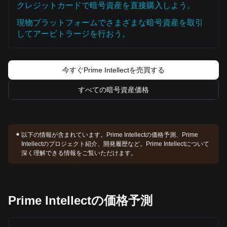
は短期的には上部供給を吸収するために変動または整理を経
クレジットカードで暗号資産を直接購入しよう。
験する可能性がありますが、価格が重要なサポートレベル
$6.80
の上に留まっている限り、中期的なトレンドは
現物プラットフォームでさまざまな暗号資産を取引
bullish-Neutral（強気中立）
のままになると予想されます。
してアービトラージを行おう。
今すぐPrime Intellectを売買する
すべての暗号資産価格
以下の情報が含まれています。
Prime Intellectの価格予測、Prime
Intellectのプロジェクト紹介、開発履歴など。Prime Intellectについて
深く理解できる情報をご覧いただけます。
Prime Intellectの価格予測