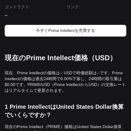
コントラクト
:
リンク
:
トレードシグナル
現在の技術構造と市場モメンタムに基づき、アナリストは以
--
下の参考トレード戦略を提供しています：
潜在的な買いゾーン
• Prime Intellect の価格が
$6.80 - $7.00
に近づき、安定化の
今すぐPrime Intellectを売買する
兆候を示した場合、短期的な買いまたは押し目買いの機会と
なる可能性があります。
• Prime Intellect の価格が大幅な出来高の拡大を伴って
$8.50
を効果的にブレイクすると、トレンド転換を確認し、「右
現在のPrime Intellect価格（USD）
側」のエントリーシグナルとなります。
リスクシナリオ
• Prime Intellect の価格が高出来高で
$6.80
を割り込む場
現在、Prime Intellectの価格は-- USDで時価総額は--です。Prime
合、市場はより深い修正フェーズに入り、
$6.00
の心理的サ
Intellectの価格は過去24時間で0.00%下落し、24時間の取引量は
ポートを試す可能性があります。
$0.00です。PRIME/USD（Prime IntellectからUSD）の交換レート
買い戦略
はリアルタイムで更新されます。
現在の市場構造に基づき、アナリストは以下の参考戦略を提
供しています：
保守的な投資家
1 Prime IntellectはUnited States Dollar換算
• Prime Intellect の価格が
$8.50
のレジスタンスレベルの上
でいくらですか？
で効果的に安定し、再テストを確認してからエントリーする
ことを待つ。
• または、以前の安値を割らずに価格が
$6.80
付近まで戻っ
現在のPrime Intellect（PRIME）価格はUnited States Dollar換算