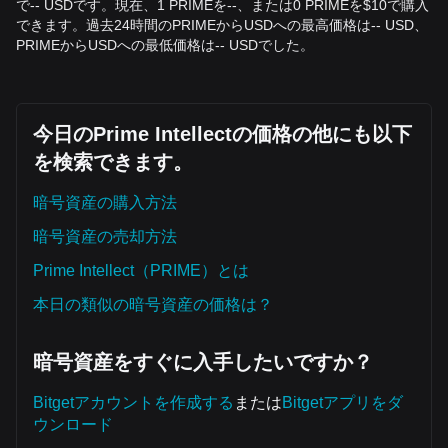
た場合、小規模なポジションを検討します。
で-- USDです。現在、1 PRIMEを--、または0 PRIMEを$10で購入
トレンド投資家
できます。過去24時間のPRIMEからUSDへの最高価格は-- USD、
• 価格が
$8.50
をブレイクした場合、トレンドに従い、初期
PRIMEからUSDへの最低価格は-- USDでした。
目標価格は
$10.20
、二次的な長期目標価格は
$12.50
としま
す。
長期投資家
• Prime Intellect の価格が重要な構造的サポートである
$6.80
今日のPrime Intellectの価格の他にも以下
の上に留まっている限り、分散型 AI の長期 bullish テーゼは
維持され、保有と累積を継続できます。
を検索できます。
トレンドサマリー
市場インサイト
暗号資産の購入方法
短期的見地から見ると、Prime Intellect は過去 7 日間
レンジ-
暗号資産の売却方法
bound（範囲限定）
の価格構造を示しており、市場センチメ
ントは全体的に
中立〜ポジティブ
です。移動平均線の収束
Prime Intellect（PRIME）とは
は、ボラティリティのブレイクアウトが近づいていることを
示唆しています。
本日の類似の暗号資産の価格は？
市場見通し
• Prime Intellect の価格が
$8.50
をブレイクする場合、次の
ターゲットレベルは
$10.20
です。
暗号資産をすぐに入手したいですか？
• Prime Intellect の価格が
$6.80
を割り込む場合、次のター
ゲットレベルは
$6.00
です。
Bitgetアカウントを作成する
または
Bitgetアプリをダ
市場コンセンサス
ウンロード
複数のアナリストによる総合分析によると、Prime Intellect