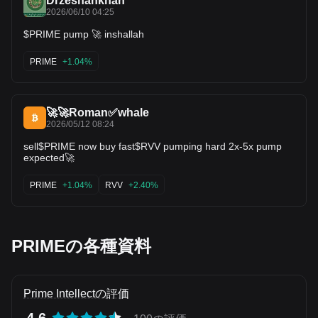
Drzeshankhan
2026/06/10 04:25
$PRIME pump 🚀 inshallah
PRIME
+1.04%
🚀🚀Roman✅whale
2026/05/12 08:24
sell$PRIME now buy fast$RVV pumping hard 2x-5x pump
expected🚀
PRIME
+1.04%
RVV
+2.40%
PRIMEの各種資料
Prime Intellectの評価