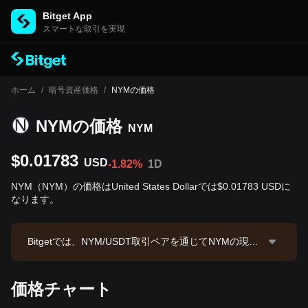
Bitget App
スマートな取引を実現
ホーム
/
暗号資産価格
/
NYMの価格
NYMの‌価格
NYM
$0.01783
USD
-1.82%
1D
NYM（NYM）の価格はUnited States Dollarでは$0.01783 USDに
なります。
Bitgetでは、NYM/USDT取引ペアを通じてNYMの現物
取引を提供しています。現在のNYM/USDT価格は0.01
801、24時間取引高は$7,664.04です。NYMの時価総
価格チャート
額は$14,964,821.31、流通供給量は839.30M NYMで
す。データソース：Bitget取引所。最終更新日：2026-