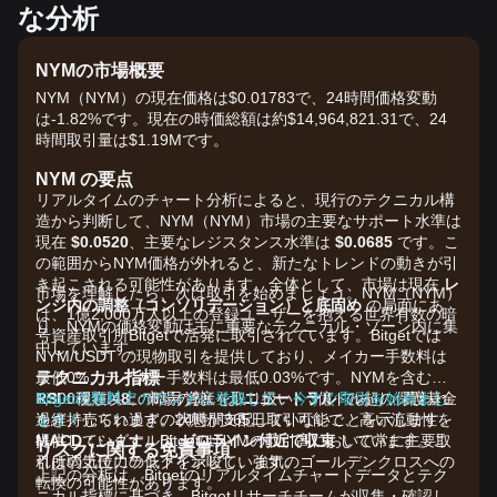
な分析
NYMの市場概要
NYM（NYM）の現在価格は$0.01783で、24時間価格変動
は-1.82%です。現在の時価総額は約$14,964,821.31で、24
時間取引量は$1.19Mです。
NYM の要点
リアルタイムのチャート分析によると、現行のテクニカル構
造から判断して、NYM（NYM）市場の主要なサポート水準は
現在
$0.0520
、主要なレジスタンス水準は
$0.0685
です。こ
の範囲からNYM価格が外れると、新たなトレンドの動きが引
き起こされる可能性があります。全体として、市場は現在
レ
市場を理解したら、次は取引を始めましょう。NYM（NYM）
ンジ内の調整（コンソリデーション）と底固め
の局面にあ
は、1億2,000万人以上の登録ユーザーを抱える世界有数の暗
り、NYMの価格変動は主に重要なテクニカル・ゾーン内に集
号資産取引所Bitgetで活発に取引されています。Bitgetでは
中しています。
NYM/USDT の現物取引を提供しており、メイカー手数料は
テクニカル指標
最低0%、テイカー手数料は最低0.03%です。NYMを含む
RSI：
1,300種類以上の暗号資産を取り扱い、3億ドル超の保護基金
Bitgetの無料アカウントに登録して、今すぐ取引を始めまし
現在
48
。市場の勢いは
ニュートラル
であり、買われ
過ぎ／売られ過ぎの状態が支配していないことを示します。
を維持しています。24時間365日取引可能で、高い流動性を
ょう！
MACD：
提供しています。BitgetはNYMの取引高において常に主要取
シグナルは
ゼロライン付近で収束
しています。こ
リスクに関する免責事項
れは弱気圧力の低下を示唆し、強気のゴールデンクロスへの
引所の上位にランクインしています。
上記の分析は、Bitgetのリアルタイムチャートデータとテク
転換の可能性があります。
ニカル指標に基づき、Bitgetリサーチチームが収集・確認し