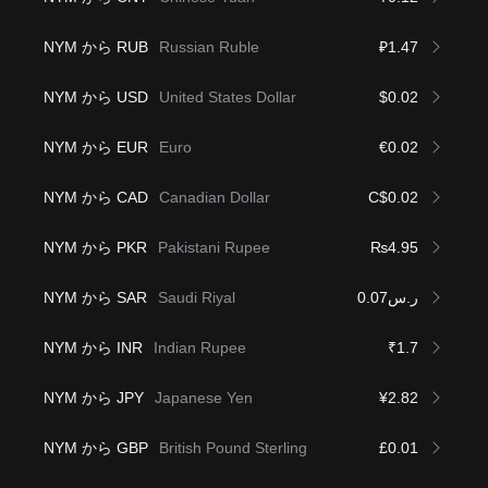
NYM から RUB
Russian Ruble
₽1.47
NYM から USD
United States Dollar
$0.02
NYM から EUR
Euro
€0.02
NYM から CAD
Canadian Dollar
C$0.02
NYM から PKR
Pakistani Rupee
₨4.95
NYM から SAR
Saudi Riyal
ر.س0.07
NYM から INR
Indian Rupee
₹1.7
NYM から JPY
Japanese Yen
¥2.82
NYM から GBP
British Pound Sterling
£0.01