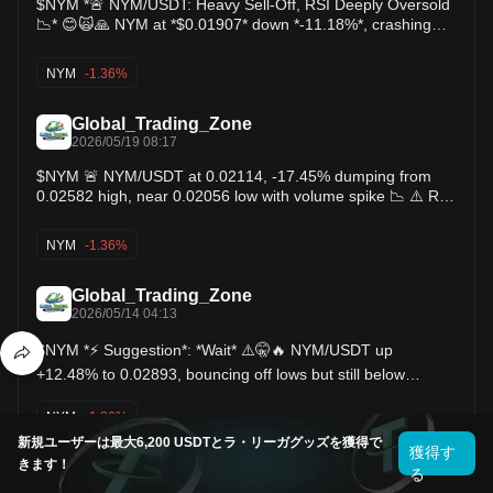
$NYM *🚨 NYM/USDT: Heavy Sell-Off, RSI Deeply Oversold
Coin: Arbitrum (ARB) 🗓️ Event: Token Unlock 📅 Date: June
📉* 😊🙀🙏 NYM at *$0.01907* down *-11.18%*, crashing
16, 2026 💰 Coin: Vana (VANA) 🗓️ Event: Terrariums V1
below EMA100 $0.02473 & EMA200 $0.02644. RSI 15.9
extremely oversold near 24h low $0.01903 with high
Launch 📅 Date: June 17, 2026 💰 Coin: Axie Infinity (AXS),
NYM
-1.36%
volume. *Next move?* Bounce to $0.021 = relief rally 🔺️,
Smooth Love Potion (SLP) 🗓️ Event: BitMart Listing 📅 Date:
break $0.019 = drop to $0.017 🔻. *Action:* Oversold
bounce possible, but trend remains bearish ⚠️❌️🥷👀 #NYM
Global_Trading_Zone
June 17, 2026 💰 Coin: Botchain (METAKPK) 🗓️ Event:
2026/05/19 08:17
#Privacy 🪙📢
DeSci Berlin 📅 Date: June 18, 2026 💰 Coin: Bio Protocol
$NYM 🚨 NYM/USDT at 0.02114, -17.45% dumping from
(BIO), General Event (CRYPTO) 🗓️ Event: Vibes: Birb &
0.02582 high, near 0.02056 low with volume spike 📉 ⚠️ RSI
Pengu 📅 Date: June 18, 2026 💰 Coin: Moonbirds (BIRB),
15.61 deeply oversold, price way below EMA100 0.02575 &
Pudgy Penguins (PENGU)
EMA200 0.02709 📊 ⚠️ Steep fall from 0.03073 top,
NYM
-1.36%
downtrend accelerating on 4h timeframe ⚠️ 🔺️ Reclaim
0.02304 targets bounce toward EMA100 resistance 🔺️ 🔻
Global_Trading_Zone
Lose 0.02056 risks drop to new lows ❌️ 🥷 Extreme selloff
2026/05/14 04:13
underway. Watch 0.02114 for bounce or breakdown 🥷
$NYM *⚡ Suggestion*: *Wait* ⚠️🤫🔥 NYM/USDT up
+12.48% to 0.02893, bouncing off lows but still below
EMA100 0.02985 & EMA200 0.03335 📉. RSI 58.2 shows
NYM
-1.36%
neutral momentum 📈. ✅️ Wait for break above 0.02985 with
新規ユーザーは最大6,200 USDTとラ・リーガグッズを獲得で
volume for confirmation. ❌️ Don’t chase here. Pullback to
獲得す
0.02561–0.01900 zone possible 🔻.
きます！
Crypto_King👑💖
る
2026/05/14 02:50