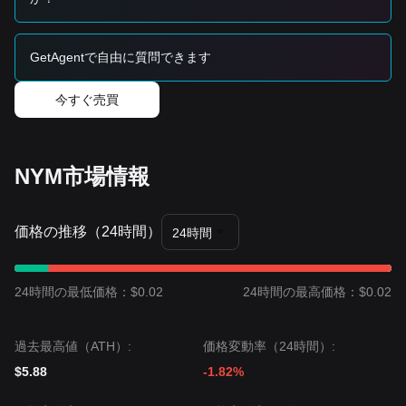
トレンドのまとめ
市場インサイト
短期的には、NYMは過去7日間で
横ばいのレンジ相場
を示し
GetAgentで自由に質問できます
てきました。市場心理は「恐怖」から
ニュートラル
に移行
しています。ボリンジャーバンドの収束は、ボラティリティ
今すぐ売買
のブレイクアウトが差し迫っていることを示唆します。
市場見通し
楽観的なシナリオでは、
$0.0685
の上抜けで
$0.0820
を目指
します。
悲観的なシナリオでは、
$0.0520
の下落で
$0.0450
を目指し
NYM市場情報
ます。
市場のコンセンサス
複数の情報源による包括的な分析では、NYMは短期的に引き
価格の推移（24時間）
24時間
続きボラティリティやコンソリデーションが起き得るもの
の、価格が重要な
$0.0520
のサポート水準を上回っている限
り、
中期トレンドはニュートラル〜やや強気
が想定されま
す。
24時間の最低価格：$0.02
24時間の最高価格：$0.02
過去最高値（ATH）:
価格変動率（24時間）:
$5.88
-1.82%