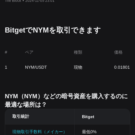
The Block
•
2024-11-05 23:01
り、ミックスネット（
mixnet
）の運営とセキュリティに不可欠で
す。総供給量
10
億トークンの
NYM
は、バリデーターからミックス
ノードのオペレーターまで、ネットワークの様々な参加者のイン
センティブに使用されます。
NYM
の
トークノミクスは、持続可能
で安全なネットワークを促進し、ネットワークのプライバシー機
BitgetでNYMを取引できます
能に貢献した人々に報酬が分配されるように設計されています。
何が
NYM
の価格を決めるのか？
NYM
の価格は、他の暗号資産と同様に、複雑な要因の相互作用に
よって影響を受け、より広範なブロックチェーンエコシステム内
#
ペア
種類
価格
の需要と供給のダイナミクスを反映しています。
NYM
の価格を決
定する主な要因の
1
つは、
NYM
ネットワーク内での実用性です。
1
NYM/USDT
現物
0.01801
ネイティブトークンである
NYM
は、ネットワークのプライバシー
保護機能の基本であるミックスノードの運
用にインセンティブを
与えるために使用されます。
NYM
のインフラと統合するアプリケ
ーションやサービスが増えるほど、プライバシーの強化を促進す
る
NYM
トークンの需要は高まります。ユーザーやサービスプロバ
NYM（NYM）などの暗号資産を購入するのに
イダーがエコシステムに参加するためにトークンを取得して保持
最適な場所は？
することで、このユーティリティの向上により
NYM
の評価が高ま
る可能性があります。
取引統計
Bitget
市場センチメントも
NYM
の価格を決定する上で重要な役割を果た
しています。投資家の見方は、プロジェクトの技術的進歩、パー
トナーシップ、他のブロックチェーンプラットフォームとの統
合
現物取引手数料（メイカー）
最低0%