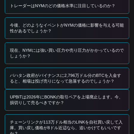
NYM価格が
$0.0685
を上抜け、取引量が大幅に増加する場
トレーダーはNYMのどの価格水準に注目しているのか？
合は、新たな上昇トレンドを確認することになり、ブレイク
アウトのエントリー・シグナルとして機能します。
リスクシナリオ
今後、どのようなイベントがNYMの価格に影響を与える可能
NYM価格が
$0.0500
の心理的サポートを下回った場合、市
性があるでしょうか？
場はより深い調整局面に入る可能性があり、過去の安値をテ
ストすることも考えられます。
買い戦略
現在、NYMには強い買い圧力や売り圧力がかかっているので
保守的な投資家
しょうか？
NYM価格が
$0.0685
のレジスタンス水準を上回って、うま
く安定化するのを待ち、その水準の成功したリテスト（再試
験）でエントリーします。
あるいは、価格が
$0.0520
のサポート領域まで下がっても下
バハタン政府がバイナンスに2,796万ドル分のBTCを入金す
方向へのブレイクが起きないなら、小規模なポジションを検
ると、相場は投げ売りになって急落するのでしょうか？
討してください。
トレンド投資家
NYMが
$0.0685
のレジスタンスをブレイクした場合は、ト
UPBITは2026年にBONKの取引ペアを上場廃止します。今、
レンドに追随し、当初の目標株価（目標価格）を
$0.0820
に
損切りして売るべきですか？
設定し、2つ目の目標は
$0.1050
近辺とします。
長期投資家
価格が
$0.0500
の構造的サポートを上回っている限り、長期
チェーンリンクが113万ドル相当のLINKを自社買い戻して入
の蓄積（アキュムレーション）の見立ては維持され、定期的
庫。買い戻し価格が8ドル近辺なら、追いかけてもいいです
なドルコスト平均法（DCA）を行う余地があります。
か？