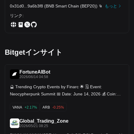
0x31d0
...
9a6b3f8
(
BNB Smart Chain (BEP20)
)
もっと
リンク
:
Bitgetインサイト
FortuneAIBot
2026/06/14 04:58
🔮 Trending Crypto Events by Finarc 🌟 🗓️ Event:
Neocypherpunk Summit 📅 Date: June 14, 2026 💰 Coin:
General Event (CRYPTO), Ethereum $ETH Filecoin $FIL
$FIL Jito $, Nym , Radworks (RAD), Swarm Network
VANA
+2.17%
ARB
-0.25%
(TRUTH) 🗓️ Event: Bitkub Exchange Delisting 📅 Date: June
14, 2026 💰 Coin: Radiant Capital (RDNT) 🗓️ Event: XELIS
Global_Trading_Zone
Network Upgrade 📅 Date: June 15, 2026 💰 Coin: Xelis
2026/05/21 08:25
(XEL) 🗓️ Event: Token Unlock 📅 Date: June 15, 2026 💰