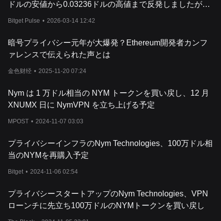
NYM
は、ミックスネット（
mixnet
）と呼ばれる洗練されたアーキ
ドルの安値から0.03236ドルの高値まで反発しましたが、
テクチャで運営されています。このネットワークは、インターネ
明確なきっかけはなく取引量が拡大しています。
ットトラフィックをシャッフル（
shuffle
）する一連のミックスノ
Bitget Pulse
•
2026-03-14 12:42
ードで構成され、観測者が通信パターンやメタデータを解読する
ことを極めて困難にしています。各ノードは暗号化のレイヤーを
暗号プライバシー元年が大爆発？Ethereum開発者カンフ
追加し、データのパケットを戦略的に遅延させることで、送信者
ァレンスで伝えられた声とは
と受信者の情報が追跡不可能なままであることを保証します。こ
のプロセス
は、通信の内容そのものと同様に個人を明らかにする
金色财经
•
2025-11-20 07:24
ことができるメタデータ監視と
の戦いにおいて極めて重要です。
ミックスネット（
mixnet
）は、
NYM
クレデンシャルという匿名暗
Nym は 1 万ドル相当の NYM トークンを買い戻し、12 月
号証明システムによって補完されており、ユーザーは身元を明か
XNUMX 日に NymVPN を立ち上げる予定
すことなくサービスを利用する権利を認証することができます。
これらのクレデンシャルはリンク不可能であり、選択的開示に対
MPOST
•
2024-11-07 03:03
応しているため、ユーザーは共有する情報をコントロールするこ
とができます。
NYM
ブロックチェーン上のバリデーターがこれら
プライバシーインフラのNym Technologies、100万ドル相
のクレデンシャルを発行し、ネットワークの完全性とセキュリテ
当のNYMを再購入予定
ィを維持します。サービスプロバイダーは
NYM
ネットワークと統
合す
ることで、ユーザーに強化されたプライバシーを提供するこ
Bitget
•
2024-11-06 02:54
とができます。ユーザーはバリデーターやデリゲーター（委任
者）として参加し、
NYM
トークンをステーキングしてネットワー
プライバシースタートアップのNym Technologies、VPN
クを保護し、報酬を得ることができます。
ローンチに先立ち100万ドルのNYMトークンを買い戻し
NYM
トークンとは？
NYM
トークンは
NYM
エコシステムのユーティリティトークンであ