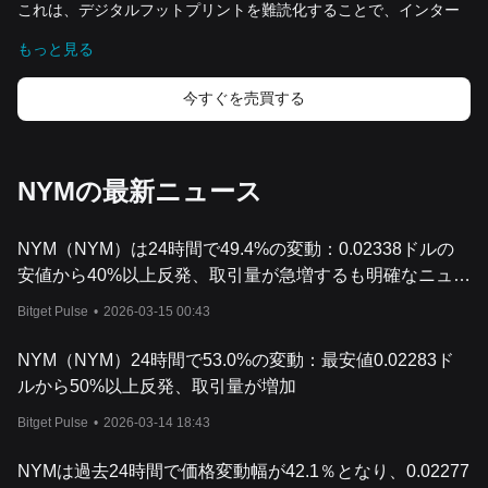
これは、デジタルフットプリントを難読化することで、インター
ネットユーザーを広範な監視から守るために設計された、分散
もっと見る
型、インセンティブ付き、オープンソースのシステムです。
NYM
の核心は、単なるプライバシーツールではなく、包括的なプライ
バシーエコシステムであり、取引、コミュニケーション、インタ
今すぐを売買する
ーネット閲覧のいずれにおいても、ユーザーの完全な匿名性を確
保することを目的としています。
NYM
ネットワ
ークは、
VPN
や
Tor
のような現行のインターネットプ
ロトコルやプライバシーツールに固有の弱点に対処する次世代の
NYMの最新ニュース
プライバシーソリューションです。このような従来のツールは、
便利ではあるが、トラフィック解析攻撃からの保護には不十分で
NYM（NYM）は24時間で49.4%の変動：0.02338ドルの
あることが多く、さまざまな手段でユーザーデータを暴露する可
能性があります。
NYM
のアプローチは、プルーフオブワーク
安値から40%以上反発、取引量が急増するも明確なニュー
（
PoW
）とプルーフオブステーク（
PoS
）の両方の長所を組み合
スの動機なし。
Bitget Pulse
•
2026-03-15 00:43
わせ、「
Proof of Mixing
」と呼ばれるユニークなハイブリッドに
したもので、従来とは異なり、より強固
なものです。
この革新的
な方法は、ネットワークを保護するだけでなく、ネイティブな
NYM（NYM）24時間で53.0%の変動：最安値0.02283ド
NYM
トークンを通じて参加者にインセンティブを与えます。
ルから50%以上反発、取引量が増加
関連資料
ホワイトペーパー：
Bitget Pulse
•
2026-03-14 18:43
https://nymtech.net/nym-whitepaper.pdf
公式ウェブサイト：
https://nymtech.net/
NYM
の仕組
み
NYMは過去24時間で価格変動幅が42.1％となり、0.02277