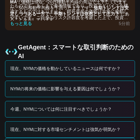
MA：
価格は現在、20日移動平均線の周辺で上下しています
たものです。あくまで参考情報であり、投資アドバイスを構
が、50日移動平均線を下回ったままです。
短期トレンドは安
成するものではありません。暗号資産の価格は非常に変動し
定しつつある一方で、中期トレンドは依然として圧力下
にあ
やすいです。ご自身のリスク許容度を考慮した上で、投資判
ることを示しています。
断を行ってください。
もっと見る
5分前
市場のドライバー
現在のNYM価格と市場トレンドは、主に次の要因の影響を受
けています。
プライバシー・セクターのセンチメント：
データ主権やメタ
GetAgent：スマートな取引判断のための
データ保護に関する世界的な議論が一段と強まる中、リーデ
AI
ィングなプライバシー基盤プロジェクトであるNYMは、長期
保有者からの再注目を集めています。
現在、NYMの価格を動かしているニュースは何ですか？
ネットワークの有用性とステーキング：
ノードのボンディン
グおよびステーキング報酬のためのNYMトークン需要が継続
しており、トークンのエコシステム価値を支えるベースライ
ンのユーティリティとなっています。
NYMの将来の価格に影響を与える要因は何でしょうか？
マクロ流動性：
ミッドキャップのアルトコインに向かう一般
的な資金フローがNYMのボラティリティに影響しています。
トレーダーが分散型インフラ（DePIN）領域で高βの機会を
今週、NYMについては何に注目すべきでしょうか？
探しているためです。
取引シグナル
想定される買いゾーン
現在、NYMに対する市場センチメントは強気か弱気か？
NYM価格が
$0.0510 - $0.0530
のレンジに接近し、安定化の
兆しが見えれば、短期の買いの機会になるかもしれません。