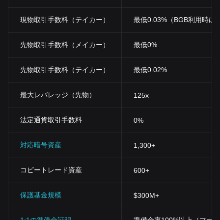
によって左右されることがよくあります。アップデートの成功や
戦略的提携など、
NYM
プロジェクト内のポジティブなニュースや
現物取引手数料（テイカー）
最低0.03%（BGB利用時は0
進展は、
NYM
トークンに対する信頼感や需要を高める可能性があ
ります。逆に、規制に関するニュースやセキュリティ上の懸念は
逆効果になる可能性がありますさらに、広範な暗号資産の市場動
先物取引手数料（メイカー）
最低0%
向は
NYM
の価格に影響を与える可能性があり、
Bitcoin
のような主
要暗号資産における強気または弱気のセンチメントは、
NYM
のよ
先物取引手数料（テイカー）
最低0.02%
うなプライバシーに焦点を当てたトークンを含む暗号資産市場全
体に影響を与えることが多いです
。
また、
NYM
の供給メカニズム、ステーキング報酬、流通スケジュ
最大レバレッジ（先物）
125x
ールを含むトークノミクスは、
NYM
の価格を形成する上で重要な
一因です。明確な権利確定期間を伴う限られた供給は希少性を生
法定通貨取引手数料
み出し、需要が安定または拡大する限り、価格を押し上げる可能
0%
性があります。バリデータとデリゲータ（委任者）がステークし
たトークン数と、市場で入手可能なトークン数のバランスも、流
対応暗号資産
1,300+
動性と価格変動に影響を与える可能性があります。
NYM
ネットワ
ークが成長するにつれて、これらの要因の相互関係が
NYM
が事業
を展開する経済環境を定義し続け、暗号
資産市場におけるその価
コピートレード資産
600+
格に影響を与えるでしょう。
NYM
の投資や取引に興味のある人は、
NYM
はどこで買えるのかと
保護基金規模
$300M+
考えるかもしれません。
NYM
は、暗号資産愛好家のために安全で
ユーザーフレンドリーなプラットフォームを提供する
Bitget
などの
主要取引所で購入することができます。