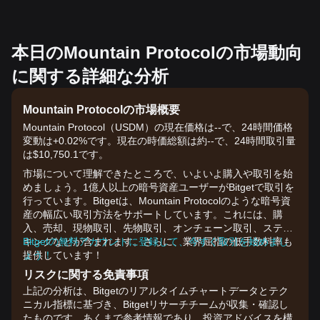
本日のMountain Protocolの市場動向
に関する詳細な分析
Mountain Protocolの市場概要
Mountain Protocol（USDM）の現在価格は--で、24時間価格
変動は+0.02%です。現在の時価総額は約--で、24時間取引量
は$10,750.1です。
市場について理解できたところで、いよいよ購入や取引を始
めましょう。1億人以上の暗号資産ユーザーがBitgetで取引を
行っています。Bitgetは、Mountain Protocolのような暗号資
産の幅広い取引方法をサポートしています。これには、購
入、売却、現物取引、先物取引、オンチェーン取引、ステー
キングなどが含まれます。さらに、業界屈指の低手数料率も
Bitgetの無料アカウントに登録して、今すぐ取引を始めまし
提供しています！
ょう！
リスクに関する免責事項
上記の分析は、Bitgetのリアルタイムチャートデータとテク
ニカル指標に基づき、Bitgetリサーチチームが収集・確認し
たものです。あくまで参考情報であり、投資アドバイスを構