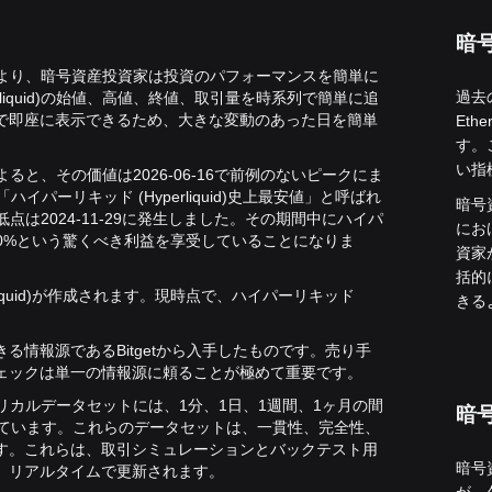
暗
の追跡により、暗号資産投資家は投資のパフォーマンスを簡単に
過去の
liquid)の始値、高値、終値、取引量を時系列で簡単に追
で即座に表示できるため、大きな変動のあった日を簡単
Et
す。
い指
タによると、その価値は2026-06-16で前例のないピークにま
ハイパーリキッド (Hyperliquid)史上最安値」と呼ばれ
暗号
最低点は2024-11-29に発生しました。
その期間中にハイパ
にお
在1,600%という驚くべき利益を享受していることになりま
資家
括的
perliquid)が作成されます。現時点で、ハイパーリキッド
きる
情報源であるBitgetから入手したものです。売り手
ェックは単一の情報源に頼ることが極めて重要です。
ヒストリカルデータセットには、1分、1日、1週間、1ヶ月の間
暗
まれています。これらのデータセットは、一貫性、完全性、
す。これらは、取引シミュレーションとバックテスト用
暗号
、リアルタイムで更新されます。