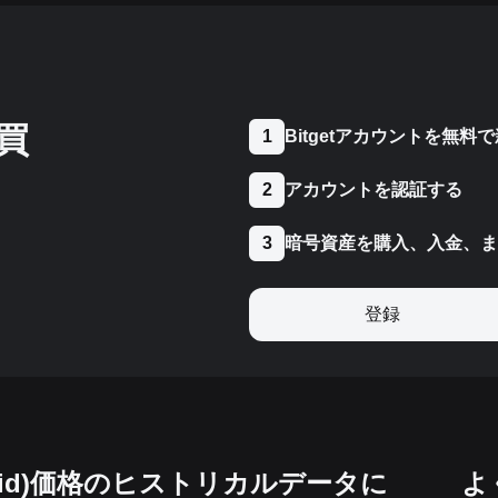
買
Bitgetアカウントを無料
1
アカウントを認証する
2
暗号資産を購入、入金、ま
3
登録
iquid)価格のヒストリカルデータに
よ