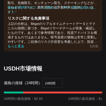
取引、先物取引、オンチェーン取引、ステーキングなどが含
まれます。さらに、業界屈指の低手数料率も提供していま
Bitgetの無料アカウントに登録して、今すぐ取引を始めまし
す！
ょう！
リスクに関する免責事項
上記の分析は、Bitgetのリアルタイムチャートデータとテク
ニカル指標に基づき、Bitgetリサーチチームが収集・確認し
たものです。あくまで参考情報であり、投資アドバイスを構
成するものではありません。暗号資産の価格は非常に変動し
やすいです。ご自身のリスク許容度を考慮した上で、投資判
断を行ってください。
もっと見る
5分前
USDH市場情報
価格の推移（24時間）
24時間
24時間の最低価格：$0.99
24時間の最高価格：$1