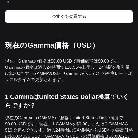
今すぐを売買する
現在のGamma価格（USD）
現在、Gammaの価格は$0.00 USDで時価総額は$0.00です。
Gammaの価格は過去24時間で118.55%上昇し、24時間の取引量
は$0.00です。GAMMA/USD（GammaからUSD）の交換レートは
リアルタイムで更新されます。
1 GammaはUnited States Dollar換算でいく
らですか？
現在のGamma（GAMMA）価格はUnited States Dollar換算で
$0.00 USDです。現在、1 GAMMAを$0.00、または0 GAMMAを
$10で購入できます。過去24時間のGAMMAからUSDへの最高価格
は$0.004925 USD、GAMMAからUSDへの最低価格は$0.002215