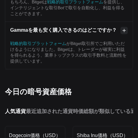
もちろん、Bitgetは
戦略的取引プラットフォーム
を提供し、
インテリジェントな取引Botで取引を自動化し、利益を得る
ことができます。
Gammaを最も安く購入できるのはどこですか？
戦略的取引プラットフォーム
がBitget取引所でご利用いただ
けるようになりました。Bitgetは、トレーダーが確実に利益
を得られるよう、業界トップクラスの取引手数料と流動性を
提供しています。
今日の暗号資産価格
人気通貨
最近追加された通貨
時価総額が類似している通
Dogecoin価格（USD）
Shiba Inu価格（USD）