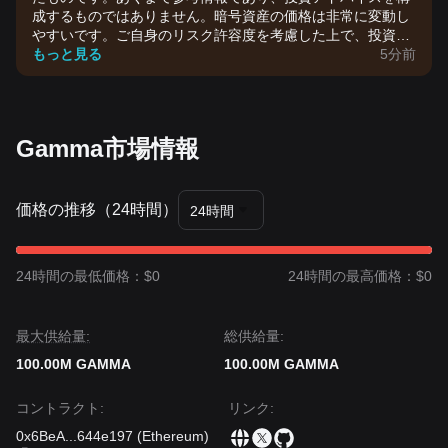
成するものではありません。暗号資産の価格は非常に変動し
やすいです。ご自身のリスク許容度を考慮した上で、投資判
断を行ってください。
もっと見る
5分前
Gamma市場情報
価格の推移（24時間）
24時間
24時間の最低価格：$0
24時間の最高価格：$0
‌最大供給量:
‌総供給量:
100.00M GAMMA
100.00M GAMMA
コントラクト
:
リンク
:
0x6BeA
...
644e197
(
Ethereum
)