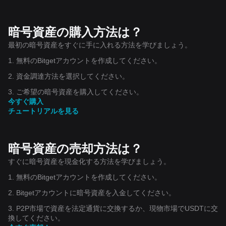
暗号資産の購入方法は？
最初の暗号資産をすぐに手に入れる方法を学びましょう。
1. 無料のBitgetアカウントを作成してください。
2. 資金調達方法を選択してください。
3. ご希望の暗号資産を購入してください。
今すぐ購入
チュートリアルを見る
暗号資産の売却方法は？
すぐに暗号資産を現金化する方法を学びましょう。
1. 無料のBitgetアカウントを作成してください。
2. Bitgetアカウントに暗号資産を入金してください。
3. P2P市場で資産を法定通貨に交換するか、現物市場でUSDTに交
換してください。