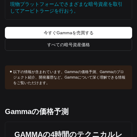
現物プラットフォームでさまざまな暗号資産を取引
してアービトラージを行おう。
今すぐGammaを売買する
すべての暗号資産価格
以下の情報が含まれています。
Gammaの価格予測、Gammaのプロ
ジェクト紹介、開発履歴など。Gammaについて深く理解できる情報
をご覧いただけます。
Gammaの価格予測
GAMMAの4時間のテクニカルレ