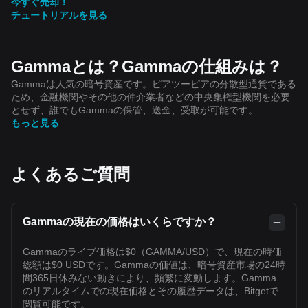
今すぐ売却！
チュートリアルを見る
Gammaとは？Gammaの仕組みは？
Gammaは人気の暗号資産です。ピアツーピアの分散型通貨である
ため、金融機関やその他の仲介業者などの中央集権型機関を必要
とせず、誰でもGammaの保管、送金、受取が可能です。
もっと見る
よくあるご質問
Gammaの現在の価格はいくらですか？
Gammaのライブ価格は$0（GAMMA/USD）で、現在の時価
総額は$0 USDです。Gammaの価値は、暗号資産市場の24時
間365日休みない動きにより、頻繁に変動します。Gamma
のリアルタイムでの現在価格とその履歴データは、Bitgetで
閲覧可能です。