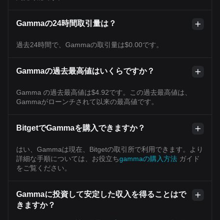
Gammaの24時間取引量は？
過去24時間で、Gammaの取引量は$0.00です。
Gammaの過去最高値はいくらですか？
Gamma の過去最高値は$4.92です。この過去最高値は、
Gammaがローンチされて以来の最高値です。
BitgetでGammaを購入できますか？
はい、Gammaは現在、Bitgetの取引所で利用できます。より
詳細な手順については、お役立ち
gammaの購入方法
ガイド
をご覧ください。
Gammaに投資して安定した収入を得ることはで
きますか？