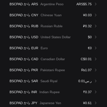
BSCPAD から ARS
Argentine Peso
ARS$5.75
BSCPAD から CNY
Chinese Yuan
¥0.03
BSCPAD から RUB
Russian Ruble
₽0.32
BSCPAD から USD
United States Dollar
$0
BSCPAD から EUR
Euro
€0
BSCPAD から CAD
Canadian Dollar
C$0.01
BSCPAD から PKR
Pakistani Rupee
₨1.07
BSCPAD から SAR
Saudi Riyal
ر.س0.01
BSCPAD から INR
Indian Rupee
₹0.37
BSCPAD から JPY
Japanese Yen
¥0.61