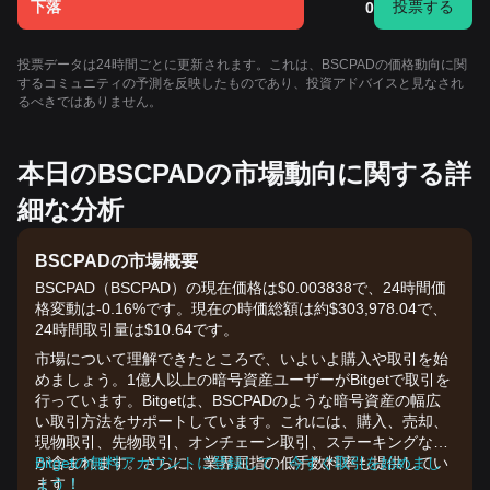
下落
投票する
0
投票データは24時間ごとに更新されます。これは、BSCPADの価格動向に関
するコミュニティの予測を反映したものであり、投資アドバイスと見なされ
るべきではありません。
本日のBSCPADの市場動向に関する詳
細な分析
BSCPADの市場概要
BSCPAD（BSCPAD）の現在価格は$0.003838で、24時間価
格変動は-0.16%です。現在の時価総額は約$303,978.04で、
24時間取引量は$10.64です。
市場について理解できたところで、いよいよ購入や取引を始
めましょう。1億人以上の暗号資産ユーザーがBitgetで取引を
行っています。Bitgetは、BSCPADのような暗号資産の幅広
い取引方法をサポートしています。これには、購入、売却、
現物取引、先物取引、オンチェーン取引、ステーキングなど
が含まれます。さらに、業界屈指の低手数料率も提供してい
Bitgetの無料アカウントに登録して、今すぐ取引を始めまし
ます！
ょう！